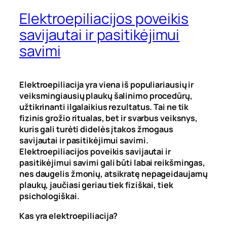
Elektroepiliacijos poveikis
savijautai ir pasitikėjimui
savimi
Elektroepiliacija yra viena iš populiariausių ir
veiksmingiausių plaukų šalinimo procedūrų,
užtikrinanti ilgalaikius rezultatus. Tai ne tik
fizinis grožio ritualas, bet ir svarbus veiksnys,
kuris gali turėti didelės įtakos žmogaus
savijautai ir pasitikėjimui savimi
.
Elektroepiliacijos poveikis savijautai ir
pasitikėjimui savimi gali būti labai reikšmingas,
nes daugelis žmonių, atsikratę nepageidaujamų
plaukų, jaučiasi geriau tiek fiziškai, tiek
psichologiškai.
Kas yra elektroepiliacija?