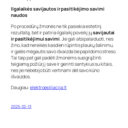
Ilgalaikės savijautos ir pasitikėjimo savimi
naudos
Po procedūrų žmonės ne tik pasiekia estetinį
rezultatą, bet ir patiria ilgalaikį poveikį jų
savijautai
ir
pasitikėjimui savimi
. Jie gali atsipalaiduoti, nes
žino, kad nereikės kasdien rūpintis plaukų šalinimu,
ir galės mėgautis savo išvaizda be papildomo streso.
Tai taip pat gali padėti žmonėms susigrąžinti
teigiamą požiūrį į save ir gerinti santykius su kitais,
nes jie nebebijo būti vertinami dėl savo kūno
išvaizdos.
Daugiau:
elektroepiliacija.lt
2025-02-13