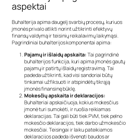
aspektai
Buhalterija apima daugelį svarbių procesų, kuriuos
įmonės privalo atlikti norint užtikrinti efektyvų
finansų valdymą ir teisinių reikalavimų laikymąsi.
Pagrindiniai buhalterijos komponentai apima:
Pajamų ir išlaidų apskaita:
Tai pagrindinė
buhalterijos funkcija, kuri apima įmonės gautų
pajamų ir patirtų išlaidų registravimą. Tai
padeda užtikrinti, kad visi sandoriai būtų
tinkamai užfiksuoti ir atspindėtų tikrąją
įmonės finansinę būklę.
Mokesčių apskaita ir deklaracijos:
Buhalteriai apskaičiuoja, kokius mokesčius
įmonė turi sumokėti, ir ruošia reikiamas
deklaracijas. Tai gali būti tiek PVM, tiek pelno
mokesčio deklaracijos, tiek darbo užmokesčio
mokesčiai. Teisingai ir laiku pateikiamos
deklaracijos padeda išvengti baudos ar