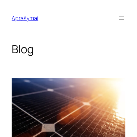
Eiti
prie
Aprašymai
turinio
Blog