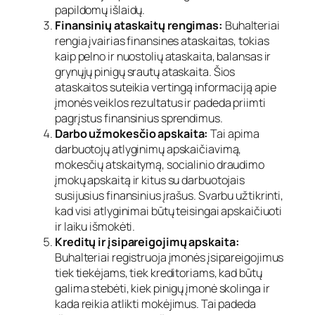
papildomų išlaidų.
Finansinių ataskaitų rengimas:
Buhalteriai
rengia įvairias finansines ataskaitas, tokias
kaip pelno ir nuostolių ataskaita, balansas ir
grynųjų pinigų srautų ataskaita. Šios
ataskaitos suteikia vertingą informaciją apie
įmonės veiklos rezultatus ir padeda priimti
pagrįstus finansinius sprendimus.
Darbo užmokesčio apskaita:
Tai apima
darbuotojų atlyginimų apskaičiavimą,
mokesčių atskaitymą, socialinio draudimo
įmokų apskaitą ir kitus su darbuotojais
susijusius finansinius įrašus. Svarbu užtikrinti,
kad visi atlyginimai būtų teisingai apskaičiuoti
ir laiku išmokėti.
Kreditų ir įsipareigojimų apskaita:
Buhalteriai registruoja įmonės įsipareigojimus
tiek tiekėjams, tiek kreditoriams, kad būtų
galima stebėti, kiek pinigų įmonė skolinga ir
kada reikia atlikti mokėjimus. Tai padeda