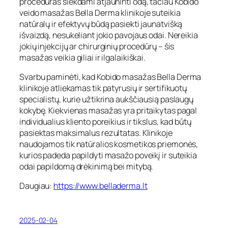
procedūras siekdami atjauninti odą, tačiau
Kobido
veido masažas Bella Derma klinikoje
suteikia
natūralų ir efektyvų būdą pasiekti jaunatvišką
išvaizdą, nesukeliant jokio pavojaus odai. Nereikia
jokių injekcijų ar chirurginių procedūrų – šis
masažas veikia giliai ir ilgalaikiškai.
Svarbu paminėti, kad
Kobido masažas Bella Derma
klinikoje
atliekamas tik patyrusių ir sertifikuotų
specialistų, kurie užtikrina aukščiausią paslaugų
kokybę. Kiekvienas masažas yra pritaikytas pagal
individualius kliento poreikius ir tikslus, kad būtų
pasiektas maksimalus rezultatas. Klinikoje
naudojamos tik natūralios kosmetikos priemonės,
kurios padeda papildyti masažo poveikį ir suteikia
odai papildomą drėkinimą bei mitybą.
Daugiau:
https://www.belladerma.lt
2025-02-04