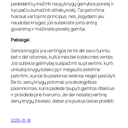
padedančių mažinti naujų knygų gamybos poreikį ir
tuo pačiu sumažinti atliekų kiekį. Tai patvirtina
tvaraus vartojimo principus, nes, įsigydami jau
naudotas knygas, jūs suteikiate joms antrą
gyvenimą ir mažinate poveikį gamtai.
Pabaigai
Senos knygos yra vertingos ne tik dėl savo turinio,
bet ir dėl istorinės, kultūrinės bei kolekcinės vertės.
Jos suteikia galimybę susipažinti su praeitimi, kurti
unikalią knygų kolekciją ir mėgautis estetine
patirtimi, kurios šiuolaikiniai leidiniai negali pasiūlyti.
Be to, senų knygų pirkimas yra ekologiškas
pasirinkimas, kuris padeda taupyti gamtos išteklius
ir prisideda prie tvarumo. Jei dar nesate įvertinę
senų knygų žavesio, dabar yra puikus laikas pradėti.
2025-01-18