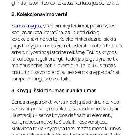
gilintis į istorinius kontekstus, kuriuos jos perteikia.
2. Kolekcionavimo vertė
Senos knygos
, ypač pirmieji leidimai, pasirašytos
kopijos ar reta literatūra, gali turėti didelę
kolekcionavimo vertę. Kolekcininkai dažnai siekia
įsigyti knygas, kurios yra reti, išleisti ribotais tiražais
arba turi ypatingą istorinę reikšmę. Tokios knygos
laikui bėgant gali brangti, todėl jas įsigyti yra ne tik
malonus hobis, bet ir investicija. Tai puikus būdas
praturtinti savo kolekciją, nes senos knygos dažnai
tampa vertingesnės su laiku.
3. Knygų išskirtinumas ir unikalumas
Senas knygas pirkti verta ir dėl jų išskirtinumo. Nuo
senovinių viršelių iki unikalių spausdinimo klaidų ar
iliustracijų – senos knygos dažnai turi elementų,
kurių nebepamatysite šiuolaikinėse versijose.
Kiekviena tokia knyga yra tarsi mažas meno kūrinys,
kuris ne tik perteikia žinias, bet ir džiugina akį. Be to,