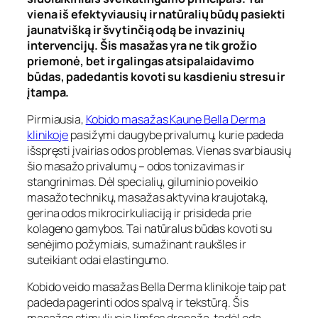
viena iš efektyviausių ir natūralių būdų pasiekti
jaunatvišką ir švytinčią odą be invazinių
intervencijų. Šis masažas yra ne tik grožio
priemonė, bet ir galingas atsipalaidavimo
būdas, padedantis kovoti su kasdieniu stresu ir
įtampa.
Pirmiausia,
Kobido masažas Kaune Bella Derma
klinikoje
pasižymi daugybe privalumų, kurie padeda
išspręsti įvairias odos problemas. Vienas svarbiausių
šio masažo privalumų – odos tonizavimas ir
stangrinimas. Dėl specialių, giluminio poveikio
masažo technikų, masažas aktyvina kraujotaką,
gerina odos mikrocirkuliaciją ir prisideda prie
kolageno gamybos. Tai natūralus būdas kovoti su
senėjimo požymiais, sumažinant raukšles ir
suteikiant odai elastingumo.
Kobido veido masažas Bella Derma klinikoje
taip pat
padeda pagerinti odos spalvą ir tekstūrą. Šis