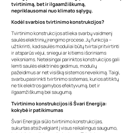
tvirtinimą, bet ir ilgaamžiškumą,
nepriklausomai nuo klimato sąlygų.
Kodėl svarbios tvirtinimo konstrukcijos?
Tvirtinimo konstrukcijos atlieka svarbų vaidmenį
saulės elektrinių įrengimo procese. Jų funkcija –
užtikrinti, kad saulės moduliai būtų tvirtai pritvirtinti
ir atsparūs vėjui, sniegui ar kitiems išoriniams
veiksniams. Neteisingai parinktos konstrukcijos gali
lemti saulės elektrinės gedimus, modulių
pažeidimus ar net visišką sistemos neveikimą. Taigi,
svarbu pasirinkti tvirtinimo sistemas, kurios atitiktų
ne tik elektros gamybos efektyvumą, bet ir
ilgaamžiškumą bei saugumą.
Tvirtinimo konstrukcijos iš Švari Energija:
kokybė ir patikimumas
Švari Energija siūlo tvirtinimo konstrukcijas,
sukurtas atsižvelgiant į visus reikalingus saugumo,