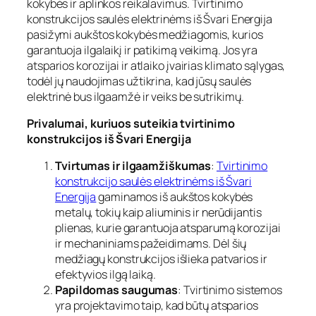
kokybės ir aplinkos reikalavimus. Tvirtinimo
konstrukcijos saulės elektrinėms iš Švari Energija
pasižymi aukštos kokybės medžiagomis, kurios
garantuoja ilgalaikį ir patikimą veikimą. Jos yra
atsparios korozijai ir atlaiko įvairias klimato sąlygas,
todėl jų naudojimas užtikrina, kad jūsų saulės
elektrinė bus ilgaamžė ir veiks be sutrikimų.
Privalumai, kuriuos suteikia tvirtinimo
konstrukcijos iš Švari Energija
Tvirtumas ir ilgaamžiškumas
:
Tvirtinimo
konstrukcijo saulės elektrinėms iš Švari
Energija
gaminamos iš aukštos kokybės
metalų, tokių kaip aliuminis ir nerūdijantis
plienas, kurie garantuoja atsparumą korozijai
ir mechaniniams pažeidimams. Dėl šių
medžiagų konstrukcijos išlieka patvarios ir
efektyvios ilgą laiką.
Papildomas saugumas
: Tvirtinimo sistemos
yra projektavimo taip, kad būtų atsparios