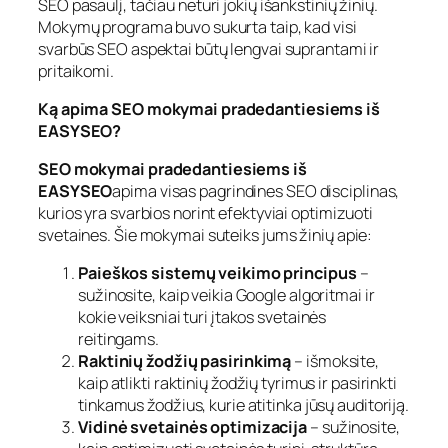
SEO pasaulį, tačiau neturi jokių išankstinių žinių.
Mokymų programa buvo sukurta taip, kad visi
svarbūs SEO aspektai būtų lengvai suprantami ir
pritaikomi.
Ką apima SEO mokymai pradedantiesiems iš
EASYSEO?
SEO mokymai pradedantiesiems iš
EASYSEO
apima visas pagrindines SEO disciplinas,
kurios yra svarbios norint efektyviai optimizuoti
svetaines. Šie mokymai suteiks jums žinių apie:
Paieškos sistemų veikimo principus
–
sužinosite, kaip veikia Google algoritmai ir
kokie veiksniai turi įtakos svetainės
reitingams.
Raktinių žodžių pasirinkimą
– išmoksite,
kaip atlikti raktinių žodžių tyrimus ir pasirinkti
tinkamus žodžius, kurie atitinka jūsų auditoriją.
Vidinė svetainės optimizacija
– sužinosite,