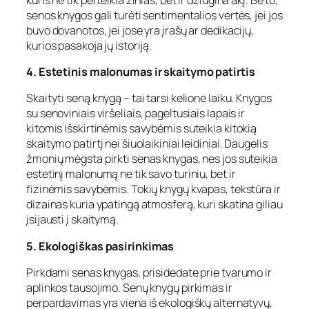
senos knygos gali turėti sentimentalios vertės, jei jos
buvo dovanotos, jei jose yra įrašų ar dedikacijų,
kurios pasakoja jų istoriją.
4. Estetinis malonumas ir skaitymo patirtis
Skaityti seną knygą – tai tarsi kelionė laiku. Knygos
su senoviniais viršeliais, pageltusiais lapais ir
kitomis išskirtinėmis savybėmis suteikia kitokią
skaitymo patirtį nei šiuolaikiniai leidiniai. Daugelis
žmonių mėgsta pirkti senas knygas, nes jos suteikia
estetinį malonumą ne tik savo turiniu, bet ir
fizinėmis savybėmis. Tokių knygų kvapas, tekstūra ir
dizainas kuria ypatingą atmosferą, kuri skatina giliau
įsijausti į skaitymą.
5. Ekologiškas pasirinkimas
Pirkdami senas knygas, prisidedate prie tvarumo ir
aplinkos tausojimo. Senų knygų pirkimas ir
perpardavimas yra viena iš ekologiškų alternatyvų,