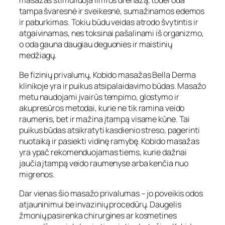
masažas stimuliuoja limfos drenažą, todėl oda
tampa švaresnė ir sveikesnė, sumažinamos edemos
ir paburkimas. Tokiu būdu veidas atrodo švytintis ir
atgaivinamas, nes toksinai pašalinami iš organizmo,
o oda gauna daugiau deguonies ir maistinių
medžiagų.
Be fizinių privalumų,
Kobido masažas Bella Derma
klinikoje
yra ir puikus atsipalaidavimo būdas. Masažo
metu naudojami įvairūs tempimo, glostymo ir
akupresūros metodai, kurie ne tik ramina veido
raumenis, bet ir mažina įtampą visame kūne. Tai
puikus būdas atsikratyti kasdienio streso, pagerinti
nuotaiką ir pasiekti vidinę ramybę.
Kobido masažas
yra ypač rekomenduojamas tiems, kurie dažnai
jaučia įtampą veido raumenyse arba kenčia nuo
migrenos.
Dar vienas šio masažo privalumas – jo poveikis odos
atjauninimui be invazinių procedūrų. Daugelis
žmonių pasirenka chirurgines ar kosmetines