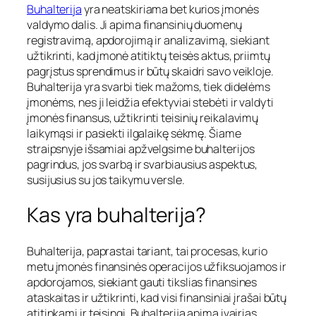
Buhalterija
yra neatskiriama bet kurios įmonės
valdymo dalis. Ji apima finansinių duomenų
registravimą, apdorojimą ir analizavimą, siekiant
užtikrinti, kad įmonė atitiktų teisės aktus, priimtų
pagrįstus sprendimus ir būtų skaidri savo veikloje.
Buhalterija yra svarbi tiek mažoms, tiek didelėms
įmonėms, nes ji leidžia efektyviai stebėti ir valdyti
įmonės finansus, užtikrinti teisinių reikalavimų
laikymąsi ir pasiekti ilgalaikę sėkmę. Šiame
straipsnyje išsamiai apžvelgsime buhalterijos
pagrindus, jos svarbą ir svarbiausius aspektus,
susijusius su jos taikymu versle.
Kas yra buhalterija?
Buhalterija, paprastai tariant, tai procesas, kurio
metu įmonės finansinės operacijos užfiksuojamos ir
apdorojamos, siekiant gauti tikslias finansines
ataskaitas ir užtikrinti, kad visi finansiniai įrašai būtų
atitinkami ir teisingi. Buhalterija apima įvairias