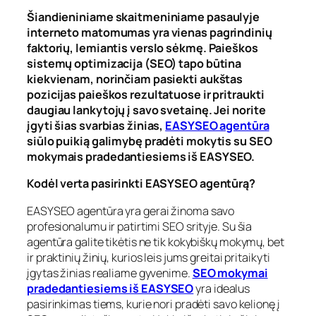
Šiandieniniame skaitmeniniame pasaulyje
interneto matomumas yra vienas pagrindinių
faktorių, lemiantis verslo sėkmę. Paieškos
sistemų optimizacija (SEO) tapo būtina
kiekvienam, norinčiam pasiekti aukštas
pozicijas paieškos rezultatuose ir pritraukti
daugiau lankytojų į savo svetainę. Jei norite
įgyti šias svarbias žinias,
EASYSEO agentūra
siūlo puikią galimybę pradėti mokytis su
SEO
mokymais pradedantiesiems iš EASYSEO
.
Kodėl verta pasirinkti EASYSEO agentūrą?
EASYSEO agentūra
yra gerai žinoma savo
profesionalumu ir patirtimi SEO srityje. Su šia
agentūra galite tikėtis ne tik kokybiškų mokymų, bet
ir praktinių žinių, kurios leis jums greitai pritaikyti
įgytas žinias realiame gyvenime.
SEO mokymai
pradedantiesiems iš EASYSEO
yra idealus
pasirinkimas tiems, kurie nori pradėti savo kelionę į