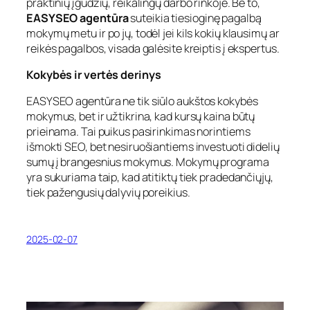
praktinių įgūdžių, reikalingų darbo rinkoje. Be to,
EASYSEO agentūra
suteikia tiesioginę pagalbą
mokymų metu ir po jų, todėl jei kils kokių klausimų ar
reikės pagalbos, visada galėsite kreiptis į ekspertus.
Kokybės ir vertės derinys
EASYSEO agentūra
ne tik siūlo aukštos kokybės
mokymus, bet ir užtikrina, kad kursų kaina būtų
prieinama. Tai puikus pasirinkimas norintiems
išmokti SEO, bet nesiruošiantiems investuoti didelių
sumų į brangesnius mokymus. Mokymų programa
yra sukuriama taip, kad atitiktų tiek pradedančiųjų,
tiek pažengusių dalyvių poreikius.
2025-02-07