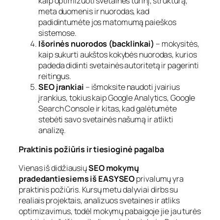
kaip optimizuoti svetainės turinį, struktūrą,
meta duomenis ir nuorodas, kad
padidintumėte jos matomumą paieškos
sistemose.
Išorinės nuorodos (backlinkai)
– mokysitės,
kaip sukurti aukštos kokybės nuorodas, kurios
padeda didinti svetainės autoritetą ir pagerinti
reitingus.
SEO įrankiai
– išmoksite naudoti įvairius
įrankius, tokius kaip Google Analytics, Google
Search Console ir kitas, kad galėtumėte
stebėti savo svetainės našumą ir atlikti
analizę.
Praktinis požiūris ir tiesioginė pagalba
Vienas iš didžiausių
SEO mokymų
pradedantiesiems iš EASYSEO
privalumų yra
praktinis požiūris. Kursų metu dalyviai dirbs su
realiais projektais, analizuos svetaines ir atliks
optimizavimus, todėl mokymų pabaigoje jie jau turės