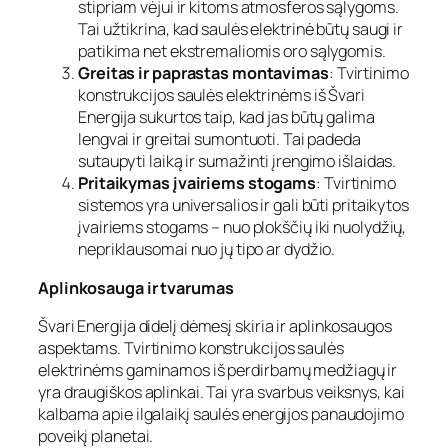
stipriam vėjui ir kitoms atmosferos sąlygoms.
Tai užtikrina, kad saulės elektrinė būtų saugi ir
patikima net ekstremaliomis oro sąlygomis.
Greitas ir paprastas montavimas
: Tvirtinimo
konstrukcijos saulės elektrinėms iš Švari
Energija sukurtos taip, kad jas būtų galima
lengvai ir greitai sumontuoti. Tai padeda
sutaupyti laiką ir sumažinti įrengimo išlaidas.
Pritaikymas įvairiems stogams
: Tvirtinimo
sistemos yra universalios ir gali būti pritaikytos
įvairiems stogams – nuo plokščių iki nuolydžių,
nepriklausomai nuo jų tipo ar dydžio.
Aplinkosauga ir tvarumas
Švari Energija didelį dėmesį skiria ir aplinkosaugos
aspektams. Tvirtinimo konstrukcijos saulės
elektrinėms gaminamos iš perdirbamų medžiagų ir
yra draugiškos aplinkai. Tai yra svarbus veiksnys, kai
kalbama apie ilgalaikį saulės energijos panaudojimo
poveikį planetai.