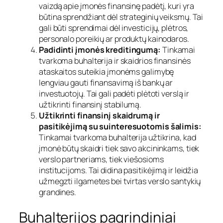
vaizdą apie įmonės finansinę padėtį, kuri yra
būtina sprendžiant dėl strateginių veiksmų. Tai
gali būti sprendimai dėl investicijų, plėtros,
personalo poreikių ar produktų kainodaros.
Padidinti įmonės kreditingumą:
Tinkamai
tvarkoma buhalterija ir skaidrios finansinės
ataskaitos suteikia įmonėms galimybę
lengviau gauti finansavimą iš bankų ar
investuotojų. Tai gali padėti plėtoti verslą ir
užtikrinti finansinį stabilumą.
Užtikrinti finansinį skaidrumą ir
pasitikėjimą su suinteresuotomis šalimis:
Tinkamai tvarkoma buhalterija užtikrina, kad
įmonė būtų skaidri tiek savo akcininkams, tiek
verslo partneriams, tiek viešosioms
institucijoms. Tai didina pasitikėjimą ir leidžia
užmegzti ilgametes bei tvirtas verslo santykių
grandines.
Buhalterijos pagrindiniai