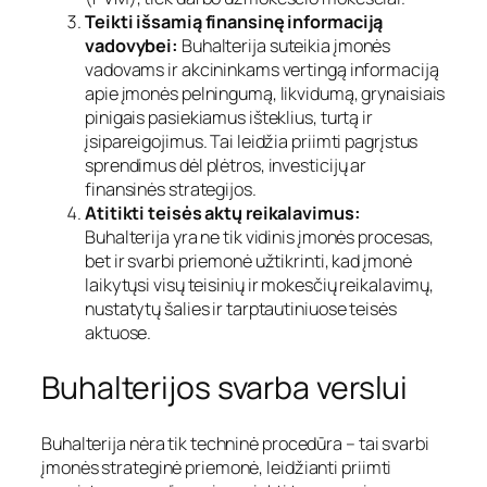
Teikti išsamią finansinę informaciją
vadovybei:
Buhalterija suteikia įmonės
vadovams ir akcininkams vertingą informaciją
apie įmonės pelningumą, likvidumą, grynaisiais
pinigais pasiekiamus išteklius, turtą ir
įsipareigojimus. Tai leidžia priimti pagrįstus
sprendimus dėl plėtros, investicijų ar
finansinės strategijos.
Atitikti teisės aktų reikalavimus:
Buhalterija yra ne tik vidinis įmonės procesas,
bet ir svarbi priemonė užtikrinti, kad įmonė
laikytųsi visų teisinių ir mokesčių reikalavimų,
nustatytų šalies ir tarptautiniuose teisės
aktuose.
Buhalterijos svarba verslui
Buhalterija nėra tik techninė procedūra – tai svarbi
įmonės strateginė priemonė, leidžianti priimti