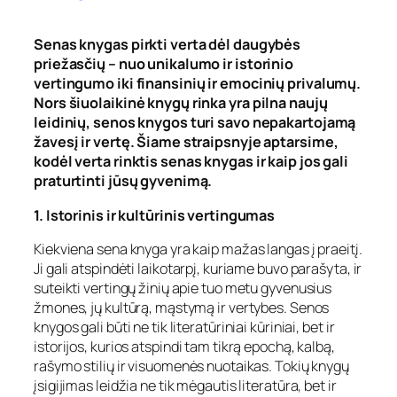
Senas knygas pirkti verta dėl daugybės
priežasčių – nuo unikalumo ir istorinio
vertingumo iki finansinių ir emocinių privalumų.
Nors šiuolaikinė knygų rinka yra pilna naujų
leidinių, senos knygos turi savo nepakartojamą
žavesį ir vertę. Šiame straipsnyje aptarsime,
kodėl verta rinktis senas knygas ir kaip jos gali
praturtinti jūsų gyvenimą.
1. Istorinis ir kultūrinis vertingumas
Kiekviena sena knyga yra kaip mažas langas į praeitį.
Ji gali atspindėti laikotarpį, kuriame buvo parašyta, ir
suteikti vertingų žinių apie tuo metu gyvenusius
žmones, jų kultūrą, mąstymą ir vertybes. Senos
knygos gali būti ne tik literatūriniai kūriniai, bet ir
istorijos, kurios atspindi tam tikrą epochą, kalbą,
rašymo stilių ir visuomenės nuotaikas. Tokių knygų
įsigijimas leidžia ne tik mėgautis literatūra, bet ir