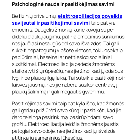
Psichologinė nauda ir pasitikėjimas savimi
Be fizinių privalumų,
elektroepiliacijos poveikis
savijautai ir pasitikėjimui savimi
taip pat yra
emocinis. Daugelis žmonių, kurie kovoja su per
dideliu plaukų augimu, patiria emocinius sunkumus,
nes jaučiasi nesaugūs dėl savo išvaizdos. Tai gali
sukelti nepatogumų viešose vietose, tokiuose kaip
paplūdimiai, baseinai ar net tiesiog socialiniai
susitikimai. Elektroepiliacija padeda žmonėms
atsikratyti šių rūpesčių, nes jie žino, kad jų oda bus
lygi ir be plaukų ilgą laiką. Tai suteikia pasitikėjimo ir
laisvės jausmą, nes jie nebėra susikoncentravę į
plaukų šalinimą ir gali mėgautis gyvenimu.
Pasitikėjimas savimi taip pat kyla iš to, kad žmonės
gali geriau prižiūrėti savo kūną ir pasitikėti, kad jie
daro teisingą pasirinkimą, pasirūpindami savo
grožiu. Elektroepiliacija leidžia žmonėms jaustis
patogiai savo odoje, nes jie žino, kad jų išvaizda
atitinka jų asmeninius lūkesčius.