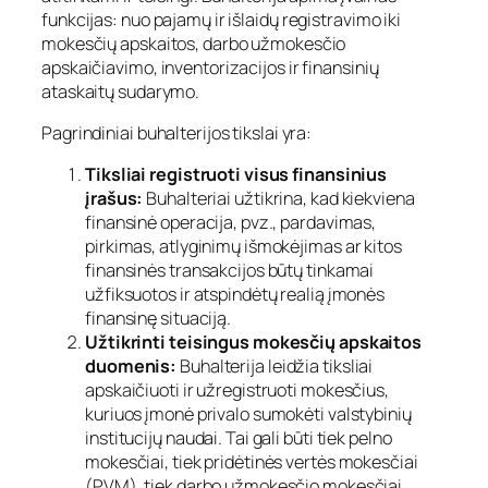
funkcijas: nuo pajamų ir išlaidų registravimo iki
mokesčių apskaitos, darbo užmokesčio
apskaičiavimo, inventorizacijos ir finansinių
ataskaitų sudarymo.
Pagrindiniai buhalterijos tikslai yra:
Tiksliai registruoti visus finansinius
įrašus:
Buhalteriai užtikrina, kad kiekviena
finansinė operacija, pvz., pardavimas,
pirkimas, atlyginimų išmokėjimas ar kitos
finansinės transakcijos būtų tinkamai
užfiksuotos ir atspindėtų realią įmonės
finansinę situaciją.
Užtikrinti teisingus mokesčių apskaitos
duomenis:
Buhalterija leidžia tiksliai
apskaičiuoti ir užregistruoti mokesčius,
kuriuos įmonė privalo sumokėti valstybinių
institucijų naudai. Tai gali būti tiek pelno
mokesčiai, tiek pridėtinės vertės mokesčiai
(PVM), tiek darbo užmokesčio mokesčiai.