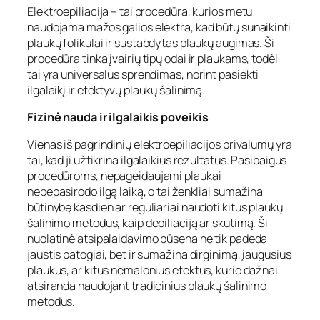
Elektroepiliacija – tai procedūra, kurios metu
naudojama mažos galios elektra, kad būtų sunaikinti
plaukų folikulai ir sustabdytas plaukų augimas. Ši
procedūra tinka įvairių tipų odai ir plaukams, todėl
tai yra universalus sprendimas, norint pasiekti
ilgalaikį ir efektyvų plaukų šalinimą.
Fizinė nauda ir ilgalaikis poveikis
Vienas iš pagrindinių elektroepiliacijos privalumų yra
tai, kad ji užtikrina ilgalaikius rezultatus. Pasibaigus
procedūroms, nepageidaujami plaukai
nebepasirodo ilgą laiką, o tai ženkliai sumažina
būtinybę kasdien ar reguliariai naudoti kitus plaukų
šalinimo metodus, kaip depiliaciją ar skutimą. Ši
nuolatinė atsipalaidavimo būsena ne tik padeda
jaustis patogiai, bet ir sumažina dirginimą, įaugusius
plaukus, ar kitus nemalonius efektus, kurie dažnai
atsiranda naudojant tradicinius plaukų šalinimo
metodus.