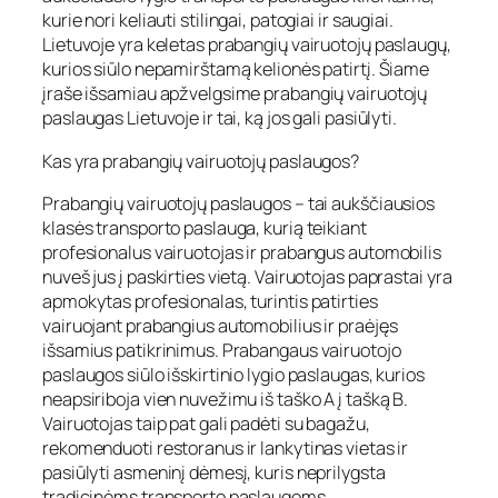
kurie nori keliauti stilingai, patogiai ir saugiai.
Lietuvoje yra keletas prabangių vairuotojų paslaugų,
kurios siūlo nepamirštamą kelionės patirtį. Šiame
įraše išsamiau apžvelgsime prabangių vairuotojų
paslaugas Lietuvoje ir tai, ką jos gali pasiūlyti.
Kas yra prabangių vairuotojų paslaugos?
Prabangių vairuotojų paslaugos – tai aukščiausios
klasės transporto paslauga, kurią teikiant
profesionalus vairuotojas ir prabangus automobilis
nuveš jus į paskirties vietą. Vairuotojas paprastai yra
apmokytas profesionalas, turintis patirties
vairuojant prabangius automobilius ir praėjęs
išsamius patikrinimus. Prabangaus vairuotojo
paslaugos siūlo išskirtinio lygio paslaugas, kurios
neapsiriboja vien nuvežimu iš taško A į tašką B.
Vairuotojas taip pat gali padėti su bagažu,
rekomenduoti restoranus ir lankytinas vietas ir
pasiūlyti asmeninį dėmesį, kuris neprilygsta
tradicinėms transporto paslaugoms.