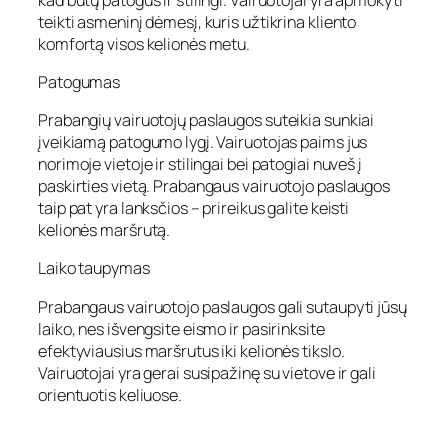
teikti asmeninį dėmesį, kuris užtikrina kliento
komfortą visos kelionės metu.
Patogumas
Prabangių vairuotojų paslaugos suteikia sunkiai
įveikiamą patogumo lygį. Vairuotojas paims jus
norimoje vietoje ir stilingai bei patogiai nuveš į
paskirties vietą. Prabangaus vairuotojo paslaugos
taip pat yra lanksčios – prireikus galite keisti
kelionės maršrutą.
Laiko taupymas
Prabangaus vairuotojo paslaugos gali sutaupyti jūsų
laiko, nes išvengsite eismo ir pasirinksite
efektyviausius maršrutus iki kelionės tikslo.
Vairuotojai yra gerai susipažinę su vietove ir gali
orientuotis keliuose.