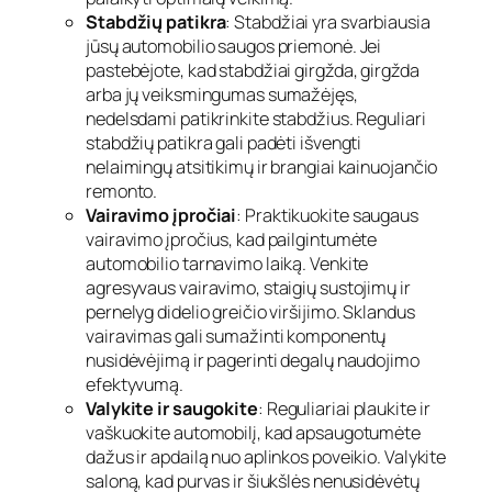
Stabdžių patikra
: Stabdžiai yra svarbiausia
jūsų automobilio saugos priemonė. Jei
pastebėjote, kad stabdžiai girgžda, girgžda
arba jų veiksmingumas sumažėjęs,
nedelsdami patikrinkite stabdžius. Reguliari
stabdžių patikra gali padėti išvengti
nelaimingų atsitikimų ir brangiai kainuojančio
remonto.
Vairavimo įpročiai
: Praktikuokite saugaus
vairavimo įpročius, kad pailgintumėte
automobilio tarnavimo laiką. Venkite
agresyvaus vairavimo, staigių sustojimų ir
pernelyg didelio greičio viršijimo. Sklandus
vairavimas gali sumažinti komponentų
nusidėvėjimą ir pagerinti degalų naudojimo
efektyvumą.
Valykite ir saugokite
: Reguliariai plaukite ir
vaškuokite automobilį, kad apsaugotumėte
dažus ir apdailą nuo aplinkos poveikio. Valykite
saloną, kad purvas ir šiukšlės nenusidėvėtų