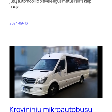
jūsų automobilio plėvelė ilgus metus išliks kaip
nauja.
2024-09-16
Krovininių mikroautobusų