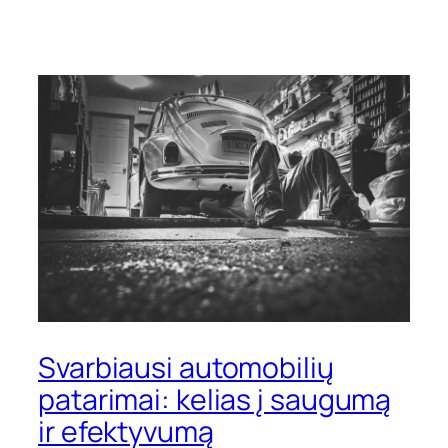
Svarbiausi automobilių
patarimai: kelias į saugumą
ir efektyvumą