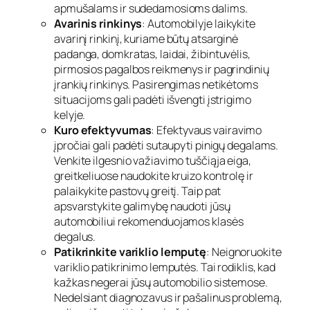
apmušalams ir sudedamosioms dalims.
Avarinis rinkinys
: Automobilyje laikykite
avarinį rinkinį, kuriame būtų atsarginė
padanga, domkratas, laidai, žibintuvėlis,
pirmosios pagalbos reikmenys ir pagrindinių
įrankių rinkinys. Pasirengimas netikėtoms
situacijoms gali padėti išvengti įstrigimo
kelyje.
Kuro efektyvumas
: Efektyvaus vairavimo
įpročiai gali padėti sutaupyti pinigų degalams.
Venkite ilgesnio važiavimo tuščiąja eiga,
greitkeliuose naudokite kruizo kontrolę ir
palaikykite pastovų greitį. Taip pat
apsvarstykite galimybę naudoti jūsų
automobiliui rekomenduojamos klasės
degalus.
Patikrinkite variklio lemputę
: Neignoruokite
variklio patikrinimo lemputės. Tai rodiklis, kad
kažkas negerai jūsų automobilio sistemose.
Nedelsiant diagnozavus ir pašalinus problemą,