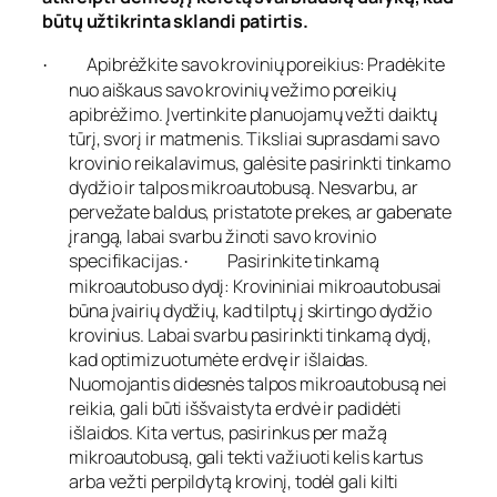
būtų užtikrinta sklandi patirtis.
Apibrėžkite savo krovinių poreikius: Pradėkite
·
nuo aiškaus savo krovinių vežimo poreikių
apibrėžimo. Įvertinkite planuojamų vežti daiktų
tūrį, svorį ir matmenis. Tiksliai suprasdami savo
krovinio reikalavimus, galėsite pasirinkti tinkamo
dydžio ir talpos mikroautobusą. Nesvarbu, ar
pervežate baldus, pristatote prekes, ar gabenate
įrangą, labai svarbu žinoti savo krovinio
specifikacijas.
Pasirinkite tinkamą
·
mikroautobuso dydį: Krovininiai mikroautobusai
būna įvairių dydžių, kad tilptų į skirtingo dydžio
krovinius. Labai svarbu pasirinkti tinkamą dydį,
kad optimizuotumėte erdvę ir išlaidas.
Nuomojantis didesnės talpos mikroautobusą nei
reikia, gali būti iššvaistyta erdvė ir padidėti
išlaidos. Kita vertus, pasirinkus per mažą
mikroautobusą, gali tekti važiuoti kelis kartus
arba vežti perpildytą krovinį, todėl gali kilti