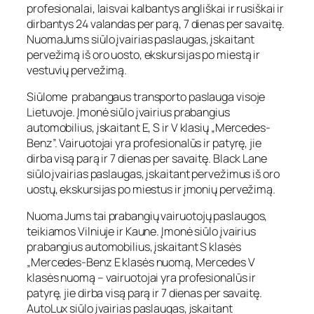
profesionalai, laisvai kalbantys angliškai ir rusiškai ir
dirbantys 24 valandas per parą, 7 dienas per savaitę.
NuomaJums siūlo įvairias paslaugas, įskaitant
pervežimą iš oro uosto, ekskursijas po miestą ir
vestuvių pervežimą.
Siūlome prabangaus transporto paslauga visoje
Lietuvoje. Įmonė siūlo įvairius prabangius
automobilius, įskaitant E, S ir V klasių „Mercedes-
Benz”. Vairuotojai yra profesionalūs ir patyrę, jie
dirba visą parą ir 7 dienas per savaitę. Black Lane
siūlo įvairias paslaugas, įskaitant pervežimus iš oro
uostų, ekskursijas po miestus ir įmonių pervežimą.
Nuoma Jums tai prabangių vairuotojų paslaugos,
teikiamos Vilniuje ir Kaune. Įmonė siūlo įvairius
prabangius automobilius, įskaitant S klasės
„Mercedes-Benz E klasės nuomą, Mercedes V
klasės nuomą – vairuotojai yra profesionalūs ir
patyrę, jie dirba visą parą ir 7 dienas per savaitę.
AutoLux siūlo įvairias paslaugas, įskaitant