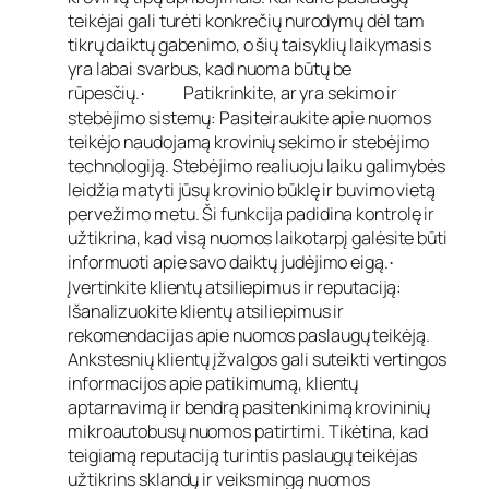
teikėjai gali turėti konkrečių nurodymų dėl tam
tikrų daiktų gabenimo, o šių taisyklių laikymasis
yra labai svarbus, kad nuoma būtų be
rūpesčių.
Patikrinkite, ar yra sekimo ir
·
stebėjimo sistemų: Pasiteiraukite apie nuomos
teikėjo naudojamą krovinių sekimo ir stebėjimo
technologiją. Stebėjimo realiuoju laiku galimybės
leidžia matyti jūsų krovinio būklę ir buvimo vietą
pervežimo metu. Ši funkcija padidina kontrolę ir
užtikrina, kad visą nuomos laikotarpį galėsite būti
informuoti apie savo daiktų judėjimo eigą.
·
Įvertinkite klientų atsiliepimus ir reputaciją:
Išanalizuokite klientų atsiliepimus ir
rekomendacijas apie nuomos paslaugų teikėją.
Ankstesnių klientų įžvalgos gali suteikti vertingos
informacijos apie patikimumą, klientų
aptarnavimą ir bendrą pasitenkinimą krovininių
mikroautobusų nuomos patirtimi. Tikėtina, kad
teigiamą reputaciją turintis paslaugų teikėjas
užtikrins sklandų ir veiksmingą nuomos