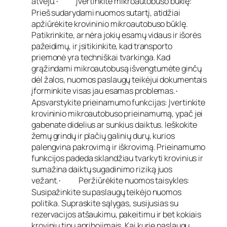
atveju.
Įvertinkite mikroautobuso būklę:
·
Prieš sudarydami nuomos sutartį, atidžiai
apžiūrėkite krovininio mikroautobuso būklę.
Patikrinkite, ar nėra jokių esamų vidaus ir išorės
pažeidimų, ir įsitikinkite, kad transporto
priemonė yra techniškai tvarkinga. Kad
grąžindami mikroautobusą išvengtumėte ginčų
dėl žalos, nuomos paslaugų teikėjui dokumentais
įforminkite visas jau esamas problemas.
·
Apsvarstykite prieinamumo funkcijas: Įvertinkite
krovininio mikroautobuso prieinamumą, ypač jei
gabenate didelius ar sunkius daiktus. Ieškokite
žemų grindų ir plačių galinių durų, kurios
palengvina pakrovimą ir iškrovimą. Prieinamumo
funkcijos padeda sklandžiau tvarkyti krovinius ir
sumažina daiktų sugadinimo riziką juos
vežant.
Peržiūrėkite nuomos taisykles:
·
Susipažinkite su paslaugų teikėjo nuomos
politika. Supraskite sąlygas, susijusias su
rezervacijos atšaukimu, pakeitimu ir bet kokiais
krovinių tipų apribojimais. Kai kurie paslaugų