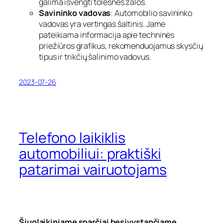
galima išvengti tolesnės žalos.
Savininko vadovas
: Automobilio savininko
vadovas yra vertingas šaltinis. Jame
pateikiama informacija apie techninės
priežiūros grafikus, rekomenduojamus skysčių
tipus ir trikčių šalinimo vadovus.
2023-07-26
Telefono laikiklis
automobiliui: praktiški
patarimai vairuotojams
Šiuolaikiniame sparčiai besivystančiame