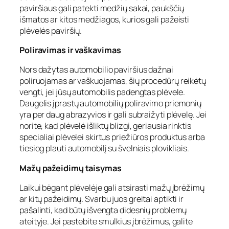
paviršiaus gali patekti medžių sakai, paukščių
išmatos ar kitos medžiagos, kurios gali pažeisti
plėvelės paviršių.
Poliravimas ir vaškavimas
Nors dažytas automobilio paviršius dažnai
poliruojamas ar vaškuojamas, šių procedūrų reikėtų
vengti, jei jūsų automobilis padengtas plėvele.
Daugelis įprastų automobilių poliravimo priemonių
yra per daug abrazyvios ir gali subraižyti plėvelę. Jei
norite, kad plėvelė išliktų blizgi, geriausia rinktis
specialiai plėvelei skirtus priežiūros produktus arba
tiesiog plauti automobilį su švelniais plovikliais.
Mažų pažeidimų taisymas
Laikui bėgant plėvelėje gali atsirasti mažų įbrėžimų
ar kitų pažeidimų. Svarbu juos greitai aptikti ir
pašalinti, kad būtų išvengta didesnių problemų
ateityje. Jei pastebite smulkius įbrėžimus, galite