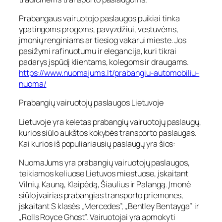
Prabangaus vairuotojo paslaugos puikiai tinka
ypatingoms progoms, pavyzdžiui, vestuvėms,
įmonių renginiams ar tiesiog vakarui mieste. Jos
pasižymi rafinuotumu ir elegancija, kuri tikrai
padarys įspūdį klientams, kolegoms ir draugams.
https://www.nuomajums.lt/prabangiu-automobiliu-
nuoma/
Prabangių vairuotojų paslaugos Lietuvoje
Lietuvoje yra keletas prabangių vairuotojų paslaugų,
kurios siūlo aukštos kokybės transporto paslaugas.
Kai kurios iš populiariausių paslaugų yra šios:
NuomaJums yra prabangių vairuotojų paslaugos,
teikiamos keliuose Lietuvos miestuose, įskaitant
Vilnių, Kauną, Klaipėdą, Šiaulius ir Palangą. Įmonė
siūlo įvairias prabangias transporto priemones,
įskaitant S klasės „Mercedes”, „Bentley Bentayga” ir
„Rolls Royce Ghost”. Vairuotojai yra apmokyti