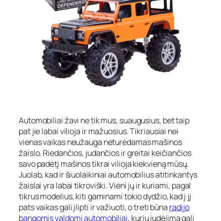
Automobiliai žavi ne tik mus, suaugusius, bet taip
pat jie labai vilioja ir mažuosius. Tikriausiai nei
vienas vaikas neužauga neturėdamas mašinos
žaislo. Riedančios, judančios ir greitai keičiančios
savo padėtį mašinos tikrai vilioja kiekvieną mūsų.
Juolab, kad ir šiuolaikiniai automobilius atitinkantys
žaislai yra labai tikroviški. Vieni jų ir kuriami, pagal
tikrus modelius, kiti gaminami tokio dydžio, kad į jį
pats vaikas gali įlipti ir važiuoti, o treti būna
radijo
bangomis valdomi automobiliai
, kurių judėjimą gali