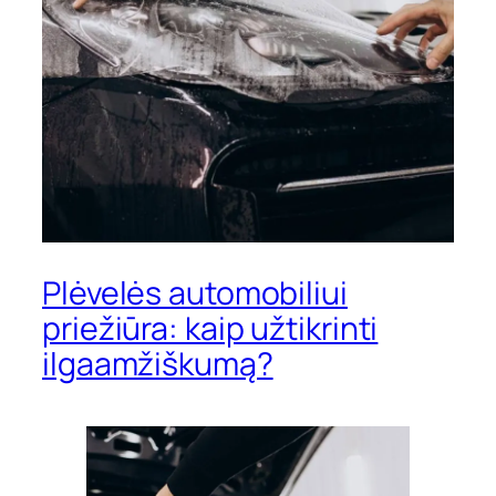
Plėvelės automobiliui
priežiūra: kaip užtikrinti
ilgaamžiškumą?