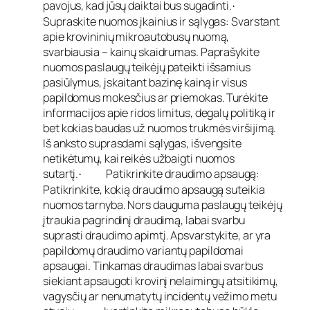
pavojus, kad jūsų daiktai bus sugadinti.
·
Supraskite nuomos įkainius ir sąlygas: Svarstant
apie krovininių mikroautobusų nuomą,
svarbiausia – kainų skaidrumas. Paprašykite
nuomos paslaugų teikėjų pateikti išsamius
pasiūlymus, įskaitant bazinę kainą ir visus
papildomus mokesčius ar priemokas. Turėkite
informacijos apie ridos limitus, degalų politiką ir
bet kokias baudas už nuomos trukmės viršijimą.
Iš anksto suprasdami sąlygas, išvengsite
netikėtumų, kai reikės užbaigti nuomos
sutartį.
Patikrinkite draudimo apsaugą:
·
Patikrinkite, kokią draudimo apsaugą suteikia
nuomos tarnyba. Nors dauguma paslaugų teikėjų
įtraukia pagrindinį draudimą, labai svarbu
suprasti draudimo apimtį. Apsvarstykite, ar yra
papildomų draudimo variantų papildomai
apsaugai. Tinkamas draudimas labai svarbus
siekiant apsaugoti krovinį nelaimingų atsitikimų,
vagysčių ar nenumatytų incidentų vežimo metu