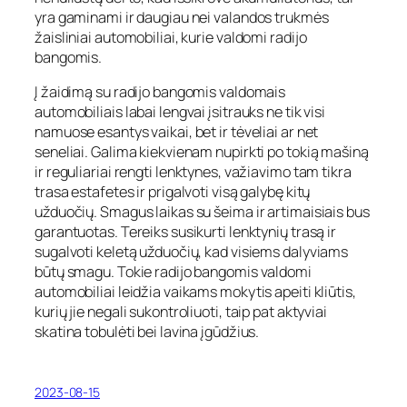
yra gaminami ir daugiau nei valandos trukmės
žaisliniai automobiliai, kurie valdomi radijo
bangomis.
Į žaidimą su radijo bangomis valdomais
automobiliais labai lengvai įsitrauks ne tik visi
namuose esantys vaikai, bet ir tėveliai ar net
seneliai. Galima kiekvienam nupirkti po tokią mašiną
ir reguliariai rengti lenktynes, važiavimo tam tikra
trasa estafetes ir prigalvoti visą galybę kitų
užduočių. Smagus laikas su šeima ir artimaisiais bus
garantuotas. Tereiks susikurti lenktynių trasą ir
sugalvoti keletą užduočių, kad visiems dalyviams
būtų smagu. Tokie radijo bangomis valdomi
automobiliai leidžia vaikams mokytis apeiti kliūtis,
kurių jie negali sukontroliuoti, taip pat aktyviai
skatina tobulėti bei lavina įgūdžius.
2023-08-15