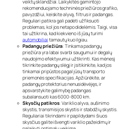
veiktų sklandžiai. Laikykitės gamintojo
rekomenduojamo techninės priežiūros grafiko,
pavyzdžiui, keiskite alyvą, filtrus ir padangas.
Reguliari patikra gali padėti užfiksuoti
problemas, kol jos netapo didelėmis. Taigi, visa
tai užtikrina, kad kiekvieno iš jūsų turimi
automobiliai
tarnautų kuo ilgiau.
Padangų priežiūra
: Tinkama padangų
priežiūra yra labai svarbi saugumui ir degalų
naudojimo efektyvumui užtikrinti. Kas mėnesį
tikrinkite padangų slėgį ir įsitikinkite, kad jos
tinkamai pripūstos pagal jūsų transporto
priemonės specifikacijas. Apžiūrėkite, ar
padangų protektorius nenusidėvėjęs, ir
apsvarstykite galimybę padangas
subalansuoti kas 6000-8000 km.
Skysčių patikros
: Variklio alyva, aušinimo
skystis, transmisijos skystis ir stabdžių skystis.
Reguliariai tikrindami ir papildydami šiuos
skysčius galite išvengti variklio pažeidimų ir
palaikyti optimalų veikimą.