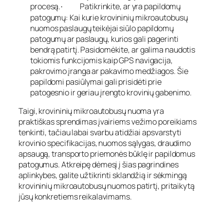
procesą.
Patikrinkite, ar yra papildomų
·
patogumų: Kai kurie krovininių mikroautobusų
nuomos paslaugų teikėjai siūlo papildomų
patogumų ar paslaugų, kurios gali pagerinti
bendrą patirtį. Pasidomėkite, ar galima naudotis
tokiomis funkcijomis kaip GPS navigacija,
pakrovimo įranga ar pakavimo medžiagos. Šie
papildomi pasiūlymai gali prisidėti prie
patogesnio ir geriau įrengto krovinių gabenimo.
Taigi, krovininių mikroautobusų nuoma yra
praktiškas sprendimas įvairiems vežimo poreikiams
tenkinti, tačiau labai svarbu atidžiai apsvarstyti
krovinio specifikacijas, nuomos sąlygas, draudimo
apsaugą, transporto priemonės būklę ir papildomus
patogumus. Atkreipę dėmesį į šias pagrindines
aplinkybes, galite užtikrinti sklandžią ir sėkmingą
krovininių mikroautobusų nuomos patirtį, pritaikytą
jūsų konkretiems reikalavimams.