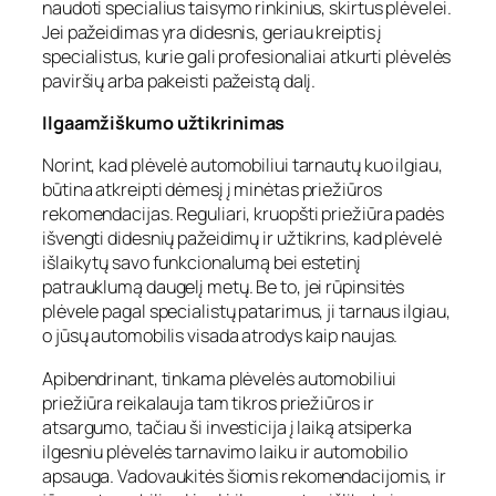
naudoti specialius taisymo rinkinius, skirtus plėvelei.
Jei pažeidimas yra didesnis, geriau kreiptis į
specialistus, kurie gali profesionaliai atkurti plėvelės
paviršių arba pakeisti pažeistą dalį.
Ilgaamžiškumo užtikrinimas
Norint, kad plėvelė automobiliui tarnautų kuo ilgiau,
būtina atkreipti dėmesį į minėtas priežiūros
rekomendacijas. Reguliari, kruopšti priežiūra padės
išvengti didesnių pažeidimų ir užtikrins, kad plėvelė
išlaikytų savo funkcionalumą bei estetinį
patrauklumą daugelį metų. Be to, jei rūpinsitės
plėvele pagal specialistų patarimus, ji tarnaus ilgiau,
o jūsų automobilis visada atrodys kaip naujas.
Apibendrinant, tinkama plėvelės automobiliui
priežiūra reikalauja tam tikros priežiūros ir
atsargumo, tačiau ši investicija į laiką atsiperka
ilgesniu plėvelės tarnavimo laiku ir automobilio
apsauga. Vadovaukitės šiomis rekomendacijomis, ir