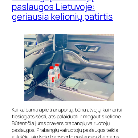
paslaugos Lietuvoje:
geriausia kelionių patirtis
Kai kalbama apie transportą, būna atvejų, kai norisi
tiesiog atsisėsti, atsipalaiduoti ir mėgautis kelione.
Būtent čia jums pravers prabangių vairuotojų
paslaugos. Prabangių vairuotojų paslaugos teikia
aukščiausio lygio transporto paslaugas klientams,