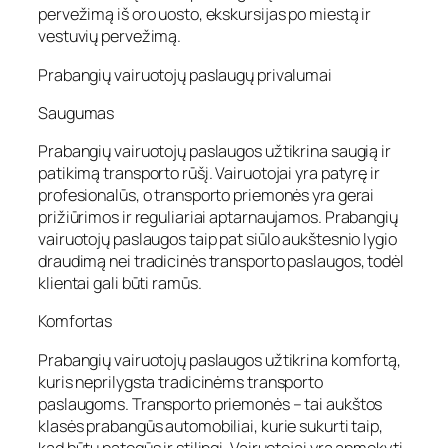
pervežimą iš oro uosto, ekskursijas po miestą ir
vestuvių pervežimą.
Prabangių vairuotojų paslaugų privalumai
Saugumas
Prabangių vairuotojų paslaugos užtikrina saugią ir
patikimą transporto rūšį. Vairuotojai yra patyrę ir
profesionalūs, o transporto priemonės yra gerai
prižiūrimos ir reguliariai aptarnaujamos. Prabangių
vairuotojų paslaugos taip pat siūlo aukštesnio lygio
draudimą nei tradicinės transporto paslaugos, todėl
klientai gali būti ramūs.
Komfortas
Prabangių vairuotojų paslaugos užtikrina komfortą,
kuris neprilygsta tradicinėms transporto
paslaugoms. Transporto priemonės – tai aukštos
klasės prabangūs automobiliai, kurie sukurti taip,
kad būtų patogūs ir stilingi. Vairuotojai yra apmokyti