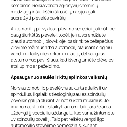
kempines. Reikia vengti agresyvių cheminių
medžiagų ir šiurkščių šluosčių, nes jos gali
subraižyti plėvelės paviršių.
Automobilių plovyklose plovimo šepečiai gali būti per
daug šiurkštūs plėvelei, todėl, jei nusprendžiate
plauti automobilį plovykloje, pasirinkite bešepečius
plovimo režimus arba automobilį plaunant slėginiu
vandeniu laikykitės rekomendacijų dėl saugaus
atstumo nuo paviršiaus, kad išvengtumėte plėvelės
atsilupimo ar pažeidimo.
Apsauga nuo saulės ir kitų aplinkos veiksnių
Nors automobilio plėvelė yra sukurta atlaikyti uv
spindulius, ilgalaikis tiesioginių saulės spindulių
poveikis gali ją blukinti ar net sukelti įtrūkimus. Jei
įmanoma, stenkitės laikyti automobilį garaže arba
uždengti jį specialiu uždangalu, kad sumažintumėte
uv spindulių poveikį. Taip pat reikėtų vengti ilgo
automobilio stovėjimo po medžiais, kur ant