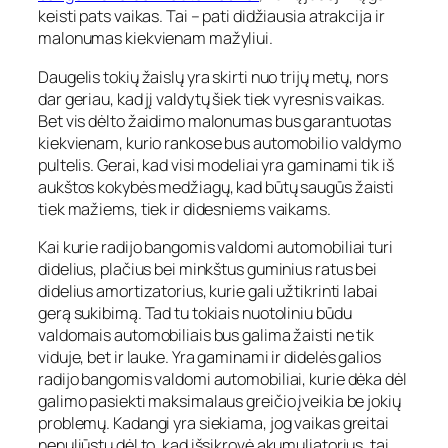
keisti pats vaikas. Tai – pati didžiausia atrakcija ir
malonumas kiekvienam mažyliui.
Daugelis tokių žaislų yra skirti nuo trijų metų, nors
dar geriau, kad jį valdytų šiek tiek vyresnis vaikas.
Bet vis dėlto žaidimo malonumas bus garantuotas
kiekvienam, kurio rankose bus automobilio valdymo
pultelis. Gerai, kad visi modeliai yra gaminami tik iš
aukštos kokybės medžiagų, kad būtų saugūs žaisti
tiek mažiems, tiek ir didesniems vaikams.
Kai kurie radijo bangomis valdomi automobiliai turi
didelius, plačius bei minkštus guminius ratus bei
didelius amortizatorius, kurie gali užtikrinti labai
gerą sukibimą. Tad tu tokiais nuotoliniu būdu
valdomais automobiliais bus galima žaisti ne tik
viduje, bet ir lauke. Yra gaminami ir didelės galios
radijo bangomis valdomi automobiliai, kurie dėka dėl
galimo pasiekti maksimalaus greičio įveikia be jokių
problemų. Kadangi yra siekiama, jog vaikas greitai
nenuliūstų dėl to, kad išsikrovė akumuliatorius, tai