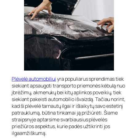
Plėvelė automobiliui
yra populiarus sprendimas tiek
siekiant apsaugoti transporto priemonės kėbulą nuo
įbrėžimų, akmenukų bei kitų aplinkos poveikių, tiek
siekiant pakeisti automobilio išvaizdą. Tačiau norint,
kad ši plėvelė tarnautų ilgai ir išlaikytų savo estetinį
patrauklumą, būtina tinkamai ją prižiūrėti. Šiame
straipsnyje aptarsime svarbiausius plėvelės
priežiūros aspektus, kurie padės užtikrinti jos
ilgaamžiškumą.