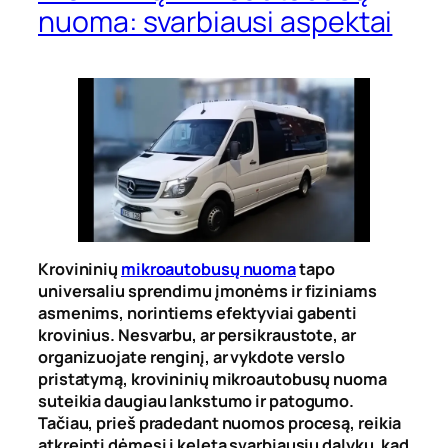
nuoma: svarbiausi aspektai
Krovininių
mikroautobusų nuoma
tapo
universaliu sprendimu įmonėms ir fiziniams
asmenims, norintiems efektyviai gabenti
krovinius. Nesvarbu, ar persikraustote, ar
organizuojate renginį, ar vykdote verslo
pristatymą, krovininių mikroautobusų nuoma
suteikia daugiau lankstumo ir patogumo.
Tačiau, prieš pradedant nuomos procesą, reikia
atkreipti dėmesį į keletą svarbiausių dalykų, kad