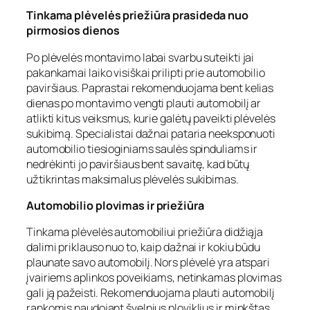
Tinkama plėvelės priežiūra prasideda nuo
pirmosios dienos
Po plėvelės montavimo labai svarbu suteikti jai
pakankamai laiko visiškai prilipti prie automobilio
paviršiaus. Paprastai rekomenduojama bent kelias
dienas po montavimo vengti plauti automobilį ar
atlikti kitus veiksmus, kurie galėtų paveikti plėvelės
sukibimą. Specialistai dažnai pataria neeksponuoti
automobilio tiesioginiams saulės spinduliams ir
nedrėkinti jo paviršiaus bent savaitę, kad būtų
užtikrintas maksimalus plėvelės sukibimas.
Automobilio plovimas ir priežiūra
Tinkama plėvelės automobiliui priežiūra didžiąja
dalimi priklauso nuo to, kaip dažnai ir kokiu būdu
plaunate savo automobilį. Nors plėvelė yra atspari
įvairiems aplinkos poveikiams, netinkamas plovimas
gali ją pažeisti. Rekomenduojama plauti automobilį
rankomis naudojant švelnius ploviklius ir minkštas