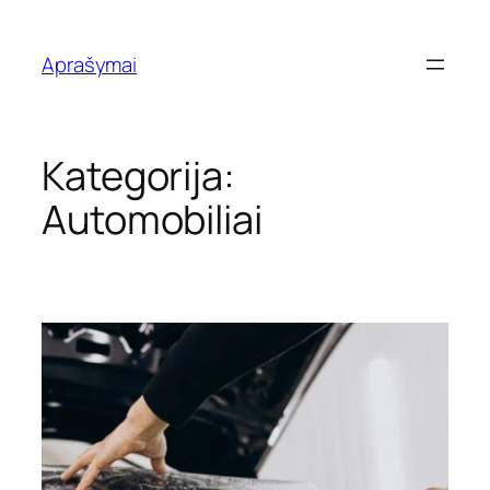
Eiti
prie
Aprašymai
turinio
Kategorija:
Automobiliai