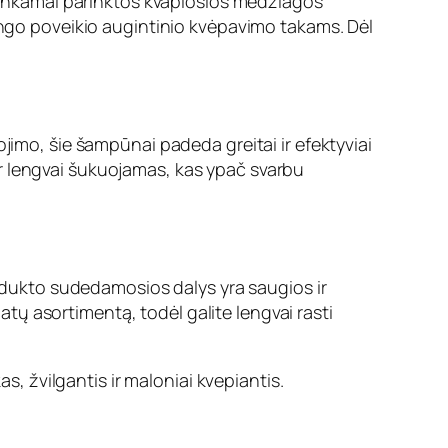
. Tinkamai parinktos kvapiosios medžiagos
mingo poveikio augintinio kvėpavimo takams. Dėl
ojimo, šie šampūnai padeda greitai ir efektyviai
s ir lengvai šukuojamas, kas ypač svarbu
Produkto sudedamosios dalys yra saugios ir
latų asortimentą, todėl galite lengvai rasti
kas, žvilgantis ir maloniai kvepiantis.