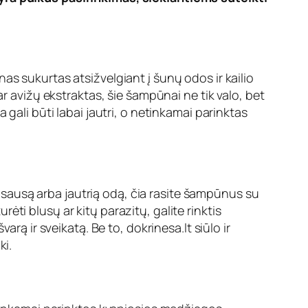
as sukurtas atsižvelgiant į šunų odos ir kailio
ar avižų ekstraktas, šie šampūnai ne tik valo, bet
gali būti labai jautri, o netinkamai parinktas
uri sausą arba jautrią odą, čia rasite šampūnus su
ti blusų ar kitų parazitų, galite rinktis
varą ir sveikatą. Be to,
dokrinesa.lt
siūlo ir
ki.