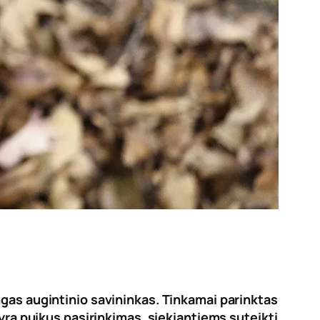
ngas augintinio savininkas. Tinkamai parinktas
yra puikus pasirinkimas, siekiantiems suteikti