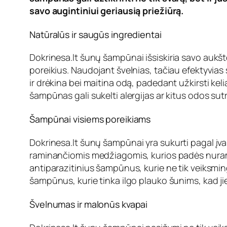
savo augintiniui geriausią priežiūrą.
Natūralūs ir saugūs ingredientai
D
okrinesa.lt šunų šampūnai
išsiskiria savo aukš
poreikius. Naudojant švelnias, tačiau efektyvias 
ir drėkina bei maitina odą, padedant užkirsti kel
šampūnas gali sukelti alergijas ar kitus odos sut
Šampūnai visiems poreikiams
D
okrinesa.lt šunų šampūnai
yra sukurti pagal įva
raminančiomis medžiagomis, kurios padės nuraminti
antiparazitinius šampūnus, kurie ne tik veiksming
šampūnus, kurie tinka ilgo plauko šunims, kad jie
Švelnumas ir malonūs kvapai