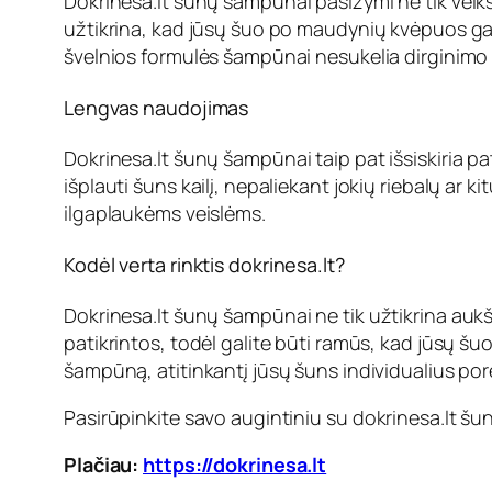
D
okrinesa.lt šunų šampūnai
pasižymi ne tik veik
užtikrina, kad jūsų šuo po maudynių kvėpuos gaiv
švelnios formulės šampūnai nesukelia dirginimo i
Lengvas naudojimas
D
okrinesa.lt šunų šampūnai
taip pat išsiskiria 
išplauti šuns kailį, nepaliekant jokių riebalų ar 
ilgaplaukėms veislėms.
Kodėl verta rinktis
dokrinesa.lt
?
D
okrinesa.lt šunų šampūnai
ne tik užtikrina auk
patikrintos, todėl galite būti ramūs, kad jūsų šuo
šampūną, atitinkantį jūsų šuns individualius pore
Pasirūpinkite savo augintiniu su
dokrinesa.lt š
Plačiau:
https://dokrinesa.lt