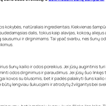
tos kokybės, natūraliais ingredientais. Kiekvienas šampūn
sudedamąsias dalis, tokius kaip alavijas, kokosų aliejus 
ią sausumui ir dirginimams. Tai ypač svarbu, nes šunų oda 
rikimus.
irius šunų kailio ir odos poreikius. Jei jūsų augintinis t
 odos dirginimus ir paraudimus. Jei jūsų šuo linkęs turė
ai kovos su blusomis, bet ir padės palaikyti šuns kailio š
 būtų lengviau šukuojami ir atrodytų žvilgantys bei svei