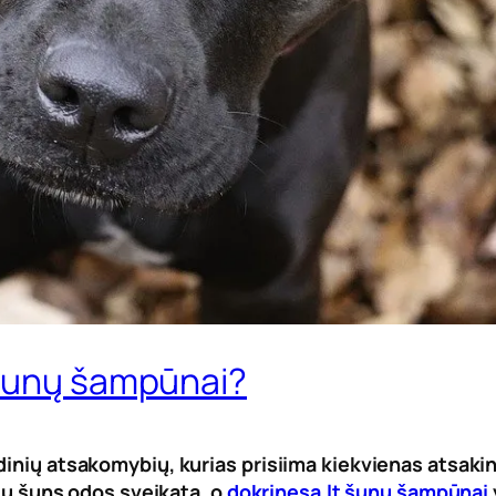
 šunų šampūnai?
dinių atsakomybių, kurias prisiima kiekvienas atsaki
ūsų šuns odos sveikatą, o
dokrinesa.lt šunų šampūnai