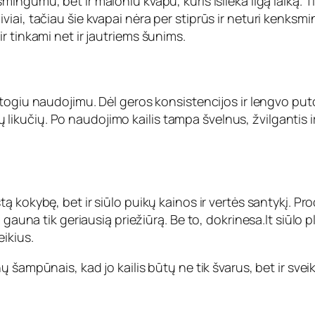
smingumu, bet ir maloniu kvapu, kuris išlieka ilgą laiką
iai, tačiau šie kvapai nėra per stiprūs ir neturi kenks
r tinkami net ir jautriems šunims.
patogiu naudojimu. Dėl geros konsistencijos ir lengvo put
kitų likučių. Po naudojimo kailis tampa švelnus, žvilganti
štą kokybę, bet ir siūlo puikų kainos ir vertės santykį. 
 gauna tik geriausią priežiūrą. Be to,
dokrinesa.lt
siūlo p
ikius.
unų šampūnais
, kad jo kailis būtų ne tik švarus, bet ir svei