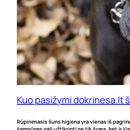
Kuo pasižymi dokrinesa.lt
Rūpinimasis šuns higiena yra vienas iš pagrin
šampūnas gali užtikrinti ne tik švarą, bet ir j