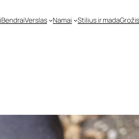
i
Bendrai
Verslas
Namai
Stilius ir mada
Grožis