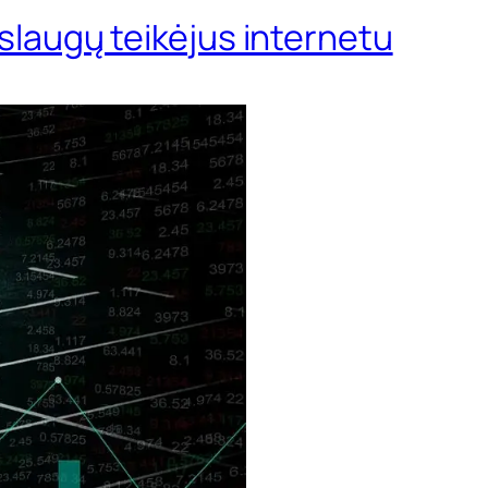
aslaugų teikėjus internetu