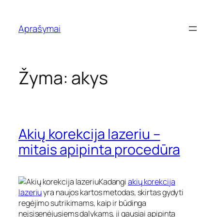
Eiti
prie
Aprašymai
turinio
Žyma:
akys
Akių korekcija lazeriu –
mitais apipinta procedūra
Kadangi
akių korekcija
lazeriu
yra naujos kartos metodas, skirtas gydyti
regėjimo sutrikimams, kaip ir būdinga
neįsisenėjusiems dalykams, ji gausiai apipinta