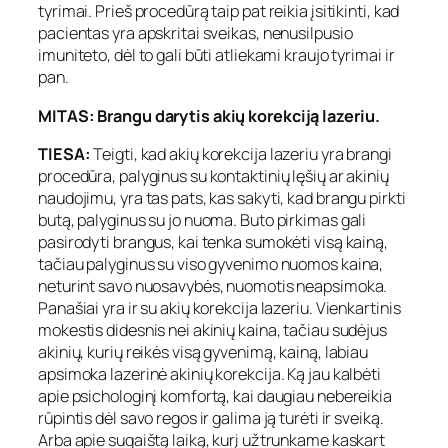
tyrimai. Prieš procedūrą taip pat reikia įsitikinti, kad
pacientas yra apskritai sveikas, nenusilpusio
imuniteto, dėl to gali būti atliekami kraujo tyrimai ir
pan.
MITAS: Brangu darytis akių korekciją lazeriu.
TIESA:
Teigti, kad akių korekcija lazeriu yra brangi
procedūra, palyginus su kontaktinių lęšių ar akinių
naudojimu, yra tas pats, kas sakyti, kad brangu pirkti
butą, palyginus su jo nuoma. Buto pirkimas gali
pasirodyti brangus, kai tenka sumokėti visą kainą,
tačiau palyginus su viso gyvenimo nuomos kaina,
neturint savo nuosavybės, nuomotis neapsimoka.
Panašiai yra ir su akių korekcija lazeriu. Vienkartinis
mokestis didesnis nei akinių kaina, tačiau sudėjus
akinių, kurių reikės visą gyvenimą, kainą, labiau
apsimoka lazerinė akinių korekcija. Ką jau kalbėti
apie psichologinį komfortą, kai daugiau nebereikia
rūpintis dėl savo regos ir galima ją turėti ir sveiką.
Arba apie sugaištą laiką, kurį užtrunkame kaskart