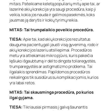
mitais. Pateikiame keletą populiarių mitų apie tai, ar
lazerinė akių korekcija yra saugi procedūra, kaip ji
veikia, kokia jos nauda ir galimos pasekmės, koks
jausmas ją darytis ir kokių tyrimų reikia.
MITAS: Tai trumpalaikio poveikio procedūra.
TIESA:
Apie tai, kad akių korekcijos rezultatus
dauguma pacientų gali jausti visą gyvenimą, rodo ir
akių korekcijos lazeriu atsiliepimai. Procedūros
metu yra atliekamas mikro pjūvis, kuris pakeičia
lęšiuko išgaubtumą ir dėl to dingsta toliaregystės,
trumparegystės ar astigmatizmo problema. Tai
ilgalaikis sprendimas. Papildomos procedūros
reikalingos tik susidūrus su komplikacijomis, kurios
yra labai retos.
MITAS: Tai skausminga procedūra, po kurios
ilgai gyjama.
TIESA:
Tikriausiai pirmasis į galvą šaunantis