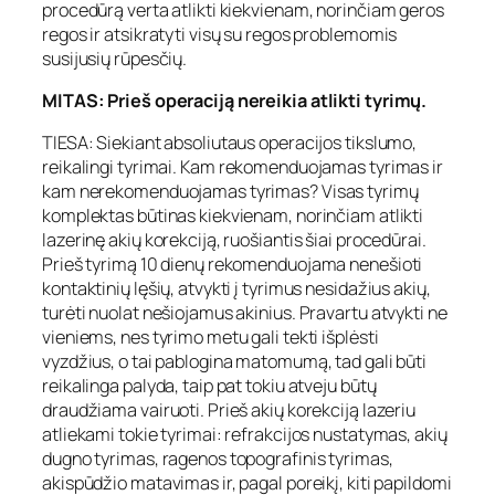
procedūrą verta atlikti kiekvienam, norinčiam geros
regos ir atsikratyti visų su regos problemomis
susijusių rūpesčių.
MITAS: Prieš operaciją nereikia atlikti tyrimų.
TIESA: Siekiant absoliutaus operacijos tikslumo,
reikalingi tyrimai. Kam rekomenduojamas tyrimas ir
kam nerekomenduojamas tyrimas? Visas tyrimų
komplektas būtinas kiekvienam, norinčiam atlikti
lazerinę akių korekciją, ruošiantis šiai procedūrai.
Prieš tyrimą 10 dienų rekomenduojama nenešioti
kontaktinių lęšių, atvykti į tyrimus nesidažius akių,
turėti nuolat nešiojamus akinius. Pravartu atvykti ne
vieniems, nes tyrimo metu gali tekti išplėsti
vyzdžius, o tai pablogina matomumą, tad gali būti
reikalinga palyda, taip pat tokiu atveju būtų
draudžiama vairuoti. Prieš akių korekciją lazeriu
atliekami tokie tyrimai: refrakcijos nustatymas, akių
dugno tyrimas, ragenos topografinis tyrimas,
akispūdžio matavimas ir, pagal poreikį, kiti papildomi