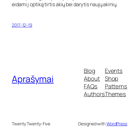
eidami į optiką tirtis akių bei darytis naujų akinių.
2017-12-19
Blog
Events
Aprašymai
About
Shop
FAQs
Patterns
Authors
Themes
Twenty Twenty-Five
Designed with
WordPress