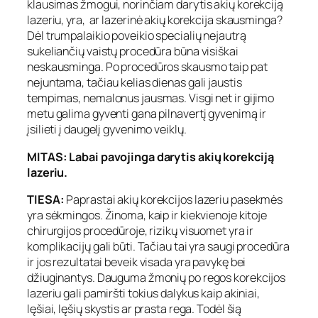
klausimas žmogui, norinčiam darytis akių korekciją
lazeriu, yra, ar lazerinė akių korekcija skausminga?
Dėl trumpalaikio poveikio specialių nejautrą
sukeliančių vaistų procedūra būna visiškai
neskausminga. Po procedūros skausmo taip pat
nejuntama, tačiau kelias dienas gali jaustis
tempimas, nemalonus jausmas. Visgi net ir gijimo
metu galima gyventi gana pilnavertį gyvenimą ir
įsilieti į daugelį gyvenimo veiklų.
MITAS: Labai pavojinga darytis akių korekciją
lazeriu.
TIESA:
Paprastai akių korekcijos lazeriu pasekmės
yra sėkmingos. Žinoma, kaip ir kiekvienoje kitoje
chirurgijos procedūroje, rizikų visuomet yra ir
komplikacijų gali būti. Tačiau tai yra saugi procedūra
ir jos rezultatai beveik visada yra pavykę bei
džiuginantys. Dauguma žmonių po regos korekcijos
lazeriu gali pamiršti tokius dalykus kaip akiniai,
lęšiai, lęšių skystis ar prasta rega. Todėl šią