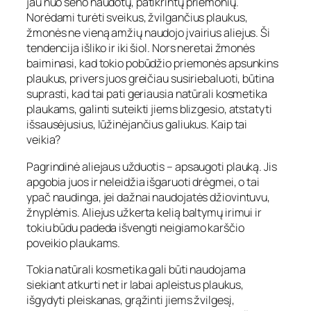
jau nuo seno naudotų, patikrintų priemonių.
Norėdami turėti sveikus, žvilgančius plaukus,
žmonės ne vieną amžių naudojo įvairius aliejus. Ši
tendencija išliko ir iki šiol. Nors neretai žmonės
baiminasi, kad tokio pobūdžio priemonės apsunkins
plaukus, privers juos greičiau susiriebaluoti, būtina
suprasti, kad tai pati geriausia natūrali kosmetika
plaukams, galinti suteikti jiems blizgesio, atstatyti
išsausėjusius, lūžinėjančius galiukus. Kaip tai
veikia?
Pagrindinė aliejaus užduotis – apsaugoti plauką. Jis
apgobia juos ir neleidžia išgaruoti drėgmei, o tai
ypač naudinga, jei dažnai naudojatės džiovintuvu,
žnyplėmis. Aliejus užkerta kelią baltymų irimui ir
tokiu būdu padeda išvengti neigiamo karščio
poveikio plaukams.
Tokia natūrali kosmetika gali būti naudojama
siekiant atkurti net ir labai apleistus plaukus,
išgydyti pleiskanas, grąžinti jiems žvilgesį,