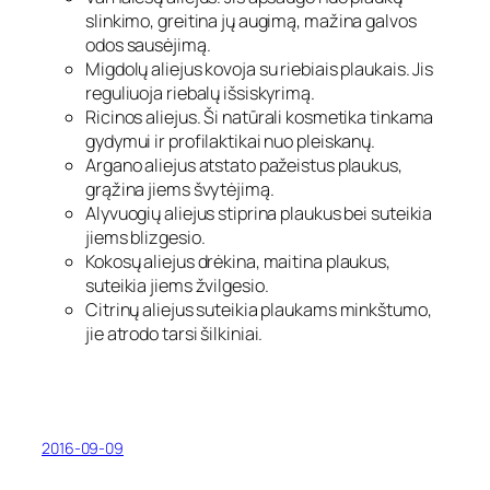
slinkimo, greitina jų augimą, mažina galvos
odos sausėjimą.
Migdolų aliejus kovoja su riebiais plaukais. Jis
reguliuoja riebalų išsiskyrimą.
Ricinos aliejus. Ši natūrali kosmetika tinkama
gydymui ir profilaktikai nuo pleiskanų.
Argano aliejus atstato pažeistus plaukus,
grąžina jiems švytėjimą.
Alyvuogių aliejus stiprina plaukus bei suteikia
jiems blizgesio.
Kokosų aliejus drėkina, maitina plaukus,
suteikia jiems žvilgesio.
Citrinų aliejus suteikia plaukams minkštumo,
jie atrodo tarsi šilkiniai.
2016-09-09