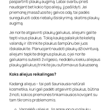
paspartinti plaukų augimą. Labai svarbu prieš
naudojant bet kokio tipo aliejų, jį pašildyti. Jei
priemonę įmasažuosite į galvos odą, tai padės
sureguliuoti odos riebalų išsiskyrimą, skatins plaukų
augimą.
Jei norite atgaivinti plaukų galiukus, aliejumi galite
tepti visus plaukus. Tokią kaukę palaikykite keletą
valandų ir ištrinkite plaukus šampūnu bei juos
išskalaukite. Planuojant naudoti plaukų džiovintuvą,
aliejumi tepkite drėgnus plaukus, o jei norite
galiukams suteikti žvilgesio, nedideliu kiekiu aliejaus
plaukų galiukus įtrinkite jau suformavus šukuoseną.
Koks aliejus reikalingas?
Kadangi aliejus – tai pati šauniausia natūrali
kosmetika, kuri gali padėti atgaivinti plaukus, būtina
žinoti, kokios priemonės tinkamiausios kovojant su
tam tikromis problemomis.
Varnalėšų aliejus. Jis apsaugo nuo plaukų