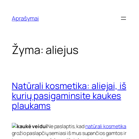
Eiti
prie
Aprašymai
turinio
Žyma:
aliejus
Natūrali kosmetika: aliejai, iš
kurių pasigaminsite kaukes
plaukams
Ne paslaptis, kad
natūrali kosmetika
grožio paslapčių semiasi iš mus supančios gamtos ir