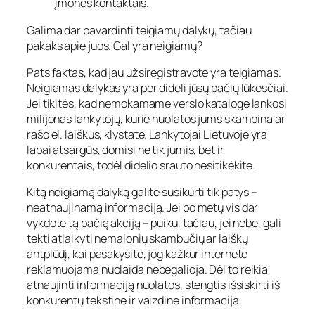
įmonės kontaktais.
Galima dar pavardinti teigiamų dalykų, tačiau
pakaks apie juos. Gal yra neigiamų?
Pats faktas, kad jau užsiregistravote yra teigiamas.
Neigiamas dalykas yra per dideli jūsų pačių lūkesčiai.
Jei tikitės, kad nemokamame verslo kataloge lankosi
milijonas lankytojų, kurie nuolatos jums skambina ar
rašo el. laiškus, klystate. Lankytojai Lietuvoje yra
labai atsargūs, domisi ne tik jumis, bet ir
konkurentais, todėl didelio srauto nesitikėkite.
Kitą neigiamą dalyką galite susikurti tik patys –
neatnaujinamą informaciją. Jei po metų vis dar
vykdote tą pačią akciją – puiku, tačiau, jei nebe, gali
tekti atlaikyti nemalonių skambučių ar laiškų
antplūdį, kai pasakysite, jog kažkur internete
reklamuojama nuolaida nebegalioja. Dėl to reikia
atnaujinti informaciją nuolatos, stengtis išsiskirti iš
konkurentų tekstine ir vaizdine informacija.