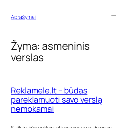
Eiti
prie
Aprašymai
turinio
Žyma:
asmeninis
verslas
Reklamele.lt – būdas
pareklamuoti savo verslą
nemokamai
Sutikite, būdų reklamuoti savo verslą yra devynios