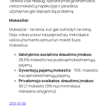
Tereikia visai nedaug. Apsilankymas gyvenamosios
vietos mokesčių inspekcijoje ir paraiškos
užpildymas gali išspręsti šią problemą.
Mokesčiai:
Mokesčiai – tai tema, kuri gali sutrikdyti ne vieną.
Deja, viskas yra kur kas paprasčiau. Individualia
veikla užsiimantis asmuo turi mokėti šiuos
mokesčius:
Valstybinio socialinio draudimo įmokos:
28,5% mokestis nuo pusės apmokestinamųjų
pajamų.
Gyventojų pajamų mokestis
: 15% mokestis
nuo apmokestinamųjų pajamų.
Privalomojo sveikatos draudimo įmokos:
90 LT mokestis (9% nuo minimalaus
mėnesinio atlyginimo).
2013-01-09