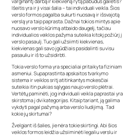
varginantį darbą ir kiekvieną rytą pabudus gailėtis?
Išeitis yra ir ji visai šalia – tai individuali veikla. Šios
verslo formos pagalba sukurti nuosavą ir išsvajotą
verslą yra taip paprasta. Dažnai tokios mintys apie
nuosavo verslo kūrimą atbaido daugelį, tačiau
individualios veiklos pažyma suteikia kitokį požiūrį į
verslo pasaulį. Tuo gali užsiimti kiekvienas,
kiekvienas gali savo įgūdžiais pasidalinti su visu
pasauliu ir iš to užsidirbti.
Tokia verslo forma yra specialiai pritaikyta fiziniam
asmeniui. Supaprastinta apskaitos tvarkymo
sistema ir veiklos sritį atitinkantys mokesčiai
suteikia itin puikias sąlygas naujo verslo plėtrai.
Vertėtų paminėti, jog individuali veikla paprastai yra
skirstoma į dvi kategorijas. Kitaip tariant, ją galima
vykdyti pagal pažymą arba verslo liudijimą. Tad
kokie jų skirtumai?
Žvelgiant iš šalies, jie nėra tokie skirtingi. Abi šios
veiklos formos leidžia užsiiminėti legaliu verslu ir