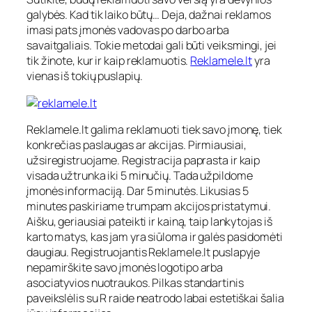
galybės. Kad tik laiko būtų… Deja, dažnai reklamos
imasi pats įmonės vadovas po darbo arba
savaitgaliais. Tokie metodai gali būti veiksmingi, jei
tik žinote, kur ir kaip reklamuotis.
Reklamele.lt
yra
vienas iš tokių puslapių.
Reklamele.lt galima reklamuoti tiek savo įmonę, tiek
konkrečias paslaugas ar akcijas. Pirmiausiai,
užsiregistruojame. Registracija paprasta ir kaip
visada užtrunka iki 5 minučių. Tada užpildome
įmonės informaciją. Dar 5 minutės. Likusias 5
minutes paskiriame trumpam akcijos pristatymui.
Aišku, geriausiai pateikti ir kainą, taip lankytojas iš
karto matys, kas jam yra siūloma ir galės pasidomėti
daugiau. Registruojantis Reklamele.lt puslapyje
nepamirškite savo įmonės logotipo arba
asociatyvios nuotraukos. Pilkas standartinis
paveikslėlis su R raide neatrodo labai estetiškai šalia