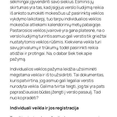
sėkmingai įgyvendinti savo siekius. Esminis jų
skirtumas yra tas, kad įsigijus verslo liudijimą reikia
iš anksto sumokėti mokesčius už pasirinktą veiklos
vykdymo laikotarpį, tuo tarpu individualios veiklos
mokesčiai atliekami kalendorinių metų pabaigoje.
Pastarosios veiklos įvairovė yra gana platesnė, na o
verslo liudijimą turintis asmuo gali verstis tik griežtai
nustatytomis veiklos rūšimis. Kiekviena veikla turi
savų privalumų ir trūkumų, todėl pasirinkti reikia
atidžiai ir protingai. Na, o dabar šiek tiek apie
pažymą.
Individualios veiklos pažyma leidžia užsiiminėti
mėgstama veikla ir iš to užsidirbti. Tai dokumentas,
kuris patvirtina, jog asmuo gali legaliai verstis
nurodyta veikla. Galima tvirtai teigti, jog tai yra pats
paprasčiausias būdas įžengti į verslo pasaulį. Tad
nuo ko pradėti?
Individuali veikla ir jos registracija