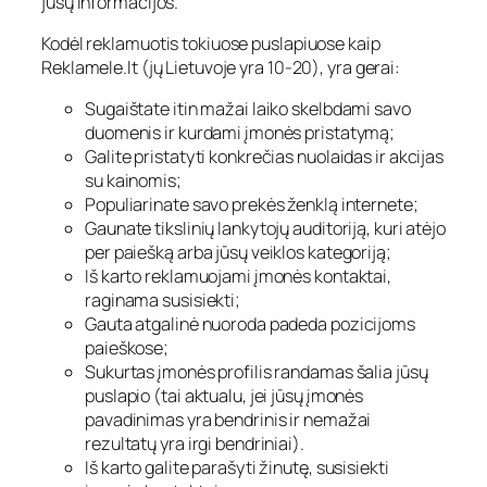
jūsų informacijos.
Kodėl reklamuotis tokiuose puslapiuose kaip
Reklamele.lt (jų Lietuvoje yra 10-20), yra gerai:
Sugaištate itin mažai laiko skelbdami savo
duomenis ir kurdami įmonės pristatymą;
Galite pristatyti konkrečias nuolaidas ir akcijas
su kainomis;
Populiarinate savo prekės ženklą internete;
Gaunate tikslinių lankytojų auditoriją, kuri atėjo
per paiešką arba jūsų veiklos kategoriją;
Iš karto reklamuojami įmonės kontaktai,
raginama susisiekti;
Gauta atgalinė nuoroda padeda pozicijoms
paieškose;
Sukurtas įmonės profilis randamas šalia jūsų
puslapio (tai aktualu, jei jūsų įmonės
pavadinimas yra bendrinis ir nemažai
rezultatų yra irgi bendriniai).
Iš karto galite parašyti žinutę, susisiekti