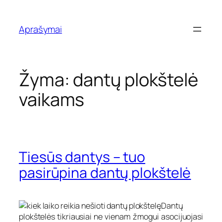
Eiti
prie
Aprašymai
turinio
Žyma:
dantų plokštelė
vaikams
Tiesūs dantys – tuo
pasirūpina dantų plokštelė
Dantų
plokštelės tikriausiai ne vienam žmogui asocijuojasi