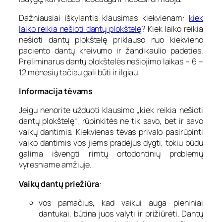
Dažniausiai iškylantis klausimas kiekvienam:
kiek
laiko reikia nešioti dantų plokštelę
? Kiek laiko reikia
nešioti dantų plokštelę priklauso nuo kiekvieno
paciento dantų kreivumo ir žandikaulio padėties.
Preliminarus dantų plokštelės nešiojimo laikas – 6 –
12 mėnesių tačiau gali būti ir ilgiau.
Informacija tėvams
Jeigu nenorite užduoti klausimo „kiek reikia nešioti
dantų plokštelę“, rūpinkitės ne tik savo, bet ir savo
vaikų dantimis. Kiekvienas tėvas privalo pasirūpinti
vaiko dantimis vos jiems pradėjus dygti, tokiu būdu
galima išvengti rimtų ortodontinių problemų
vyresniame amžiuje.
Vaikų dantų priežiūra
:
vos pamačius, kad vaikui auga pieniniai
dantukai, būtina juos valyti ir prižiūrėti. Dantų