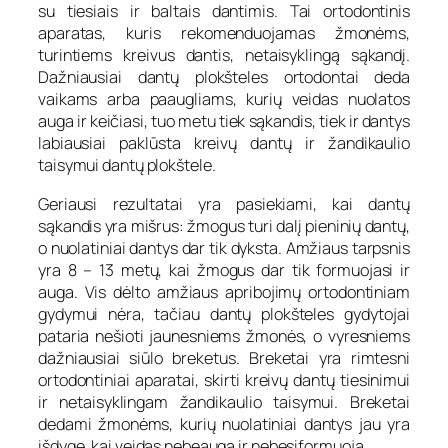
su tiesiais ir baltais dantimis. Tai ortodontinis
aparatas, kuris rekomenduojamas žmonėms,
turintiems kreivus dantis, netaisyklingą sąkandį.
Dažniausiai dantų plokšteles ortodontai deda
vaikams arba paaugliams, kurių veidas nuolatos
auga ir keičiasi, tuo metu tiek sąkandis, tiek ir dantys
labiausiai paklūsta kreivų dantų ir žandikaulio
taisymui dantų plokštele.
Geriausi rezultatai yra pasiekiami, kai dantų
sąkandis yra mišrus: žmogus turi dalį pieninių dantų,
o nuolatiniai dantys dar tik dyksta. Amžiaus tarpsnis
yra 8 – 13 metų, kai žmogus dar tik formuojasi ir
auga. Vis dėlto amžiaus apribojimų ortodontiniam
gydymui nėra, tačiau dantų plokšteles gydytojai
pataria nešioti jaunesniems žmonės, o vyresniems
dažniausiai siūlo breketus. Breketai yra rimtesni
ortodontiniai aparatai, skirti kreivų dantų tiesinimui
ir netaisyklingam žandikaulio taisymui. Breketai
dedami žmonėms, kurių nuolatiniai dantys jau yra
išdygę, kai veidas nebeauga ir nebesiformuoja.