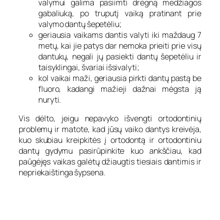
valymui galima pasiimti drėgną medžiagos
gabaliuką, po truputį vaiką pratinant prie
valymo dantų šepetėliu;
geriausia vaikams dantis valyti iki maždaug 7
metų, kai jie patys dar nemoka prieiti prie visų
dantukų, negali jų pasiekti dantų šepetėliu ir
taisyklingai, švariai išsivalyti;
kol vaikai maži, geriausia pirkti dantų pastą be
fluoro, kadangi mažieji dažnai mėgsta ją
nuryti.
Vis dėlto, jeigu nepavyko išvengti ortodontinių
problemų ir matote, kad jūsų vaiko dantys kreivėja,
kuo skubiau kreipkitės į ortodontą ir ortodontiniu
dantų gydymu pasirūpinkite kuo ankščiau, kad
paūgėjęs vaikas galėtų džiaugtis tiesiais dantimis ir
nepriekaištinga šypsena.