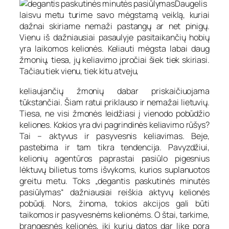
Daugelis
laisvu metu turime savo mėgstamą veiklą, kuriai
dažnai skiriame nemaži pastangų ar net pinigų.
Vienu iš dažniausiai pasaulyje pasitaikančių hobių
yra laikomos kelionės. Keliauti mėgsta labai daug
žmonių, tiesa, jų keliavimo įpročiai šiek tiek skiriasi.
Tačiau tiek vienu, tiek kitu atveju,
keliaujančių žmonių dabar priskaičiuojama
tūkstančiai. Šiam ratui priklauso ir nemažai lietuvių.
Tiesa, ne visi žmonės leidžiasi į vienodo pobūdžio
keliones. Kokios yra dvi pagrindinės keliavimo rūšys?
Tai – aktyvus ir pasyvesnis keliavimas. Beje,
pastebima ir tam tikra tendencija. Pavyzdžiui,
kelionių agentūros paprastai pasiūlo pigesnius
lėktuvų bilietus toms išvykoms, kurios suplanuotos
greitu metu. Toks „degantis paskutinės minutės
pasiūlymas“ dažniausiai reiškia aktyvų kelionės
pobūdį. Nors, žinoma, tokios akcijos gali būti
taikomos ir pasyvesnėms kelionėms. O štai, tarkime,
brangesnės kelionės, iki kurių datos dar likę pora