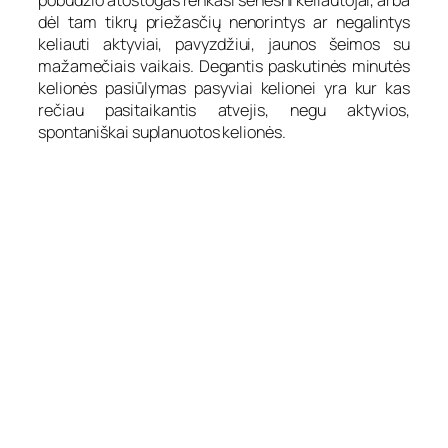
dėl tam tikrų priežasčių nenorintys ar negalintys
keliauti aktyviai, pavyzdžiui, jaunos šeimos su
mažamečiais vaikais. Degantis paskutinės minutės
kelionės pasiūlymas pasyviai kelionei yra kur kas
rečiau pasitaikantis atvejis, negu aktyvios,
spontaniškai suplanuotos kelionės.