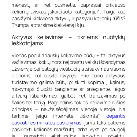
mėnesių ar net pusmetis, paprastai priklauso
kelionių „viskas įskaičiuota kategorijai“. Taigi, kuo
pasižymi kiekviena aktyvių ir pasyvių kelionių rūšis?
Trumpai aptarsime kiekvieną iš jų.
Aktyvus keliavimas – tikriems nuotykių
ieškotojams
Vienas populiariausių keliavimo būdų – tai aktyvus
važiavimas, kokių nors neįprastų veiklų išbandymas
užsienyje bei patogių viešbučių atsisakymas visoms
dienoms, kol būsite išvykęs. Prie tokio aktyvaus
turistavimo galima būtų priskirti kopimą į kalnus,
mokymąsi čiuožti banglente ar snieglente, jėgos
aitvarų išbandymas, galbūt net tranzavimas po
šalies teritoriją. Pagrindinis tokios keliavimo rūšies
principas – neužsisėdėjimas vienoje vietoje. Na
tarkime, jeigu internete „iškrinta“
degantis
paskutinės minutės pasiūlymas
, jums teks patiems
pasirinkti kelionės maršrutą, arba vykti po daugelį
jau numatytų ekskursijos lankytinų objektų.