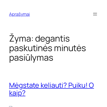
Eiti
prie
Aprašymai
turinio
Žyma:
degantis
paskutinės minutės
pasiūlymas
Mėgstate keliauti? Puiku! O
kaip?