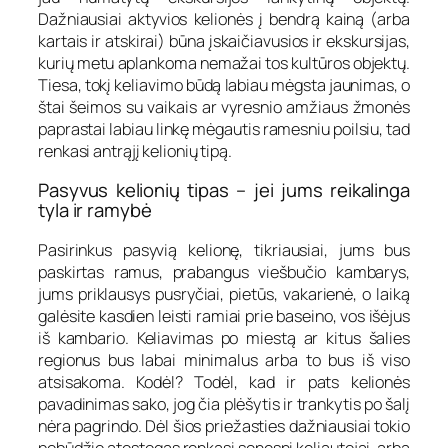
Dažniausiai aktyvios kelionės į bendrą kainą (arba
kartais ir atskirai) būna įskaičiavusios ir ekskursijas,
kurių metu aplankoma nemažai tos kultūros objektų.
Tiesa, tokį keliavimo būdą labiau mėgsta jaunimas, o
štai šeimos su vaikais ar vyresnio amžiaus žmonės
paprastai labiau linkę mėgautis ramesniu poilsiu, tad
renkasi antrąjį kelionių tipą.
Pasyvus kelionių tipas – jei jums reikalinga
tyla ir ramybė
Pasirinkus pasyvią kelionę, tikriausiai, jums bus
paskirtas ramus, prabangus viešbučio kambarys,
jums priklausys pusryčiai, pietūs, vakarienė, o laiką
galėsite kasdien leisti ramiai prie baseino, vos išėjus
iš kambario. Keliavimas po miestą ar kitus šalies
regionus bus labai minimalus arba to bus iš viso
atsisakoma. Kodėl? Todėl, kad ir pats kelionės
pavadinimas sako, jog čia plėšytis ir trankytis po šalį
nėra pagrindo. Dėl šios priežasties dažniausiai tokio
pobūdžio atostogas renkasi senesni keliautojai, arba