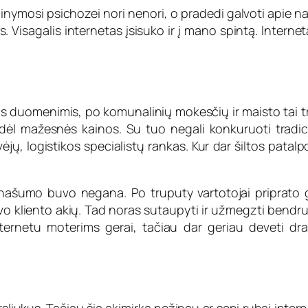
inymosi psichozei nori nenori, o pradedi galvoti apie na
. Visagalis internetas įsisuko ir į mano spintą. Inte
os duomenimis, po komunalinių mokesčių ir maisto tai tr
dėl mažesnės kainos. Su tuo negali konkuruoti tradicini
jų, logistikos specialistų rankas. Kur dar šiltos patalp
ašumo buvo negana. Po truputy vartotojai priprato gau
vo kliento akių. Tad noras sutaupyti ir užmegzti ben
nternetu moterims gerai, tačiau dar geriau deveti dra