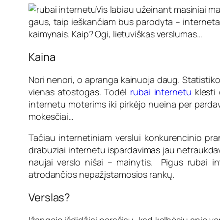
Vis labiau užeinant masiniai ma
gaus, taip ieškančiam bus parodyta – internetas
kaimynais. Kaip? Ogi, lietuviškas verslumas…
Kaina
Nori nenori, o apranga kainuoja daug. Statistik
vienas atostogas. Todėl
rubai internetu
klesti 
internetu moterims iki pirkėjo nueina per pardavė
mokesčiai…
Tačiau internetiniam verslui konkurencinio pran
drabuziai internetu ispardavimas jau netraukda
naujai verslo nišai – mainytis. Pigus rubai i
atrodančios nepažįstamosios rankų.
Verslas?