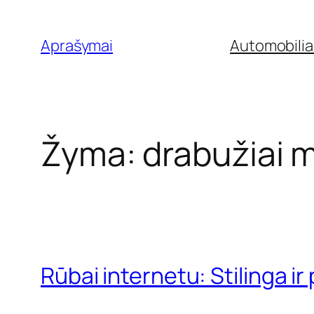
Eiti
prie
Aprašymai
Automobilia
turinio
Žyma:
drabužiai 
Rūbai internetu: Stilinga ir