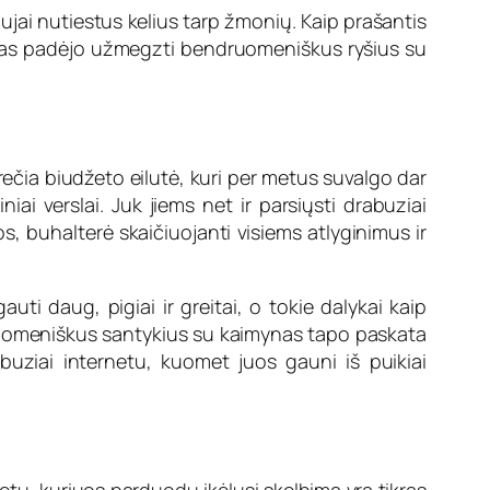
ujai nutiestus kelius tarp žmonių. Kaip prašantis
rnetas padėjo užmegzti bendruomeniškus ryšius su
ečia biudžeto eilutė, kuri per metus suvalgo dar
ai verslai. Juk jiems net ir parsiųsti drabuziai
os, buhalterė skaičiuojanti visiems atlyginimus ir
ti daug, pigiai ir greitai, o tokie dalykai kaip
druomeniškus santykius su kaimynas tapo paskata
buziai internetu, kuomet juos gauni iš puikiai