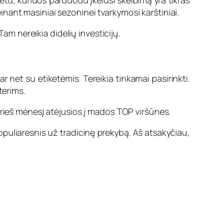
netu, kuriuos parduodu įkėlusi skelbimą yra tikras
žeinant masiniai sezoninei tvarkymosi karštiniai.
Tam nereikia didelių investicijų.
r net su etiketėmis. Tereikia tinkamai pasirinkti.
terims.
prieš mėnesį atėjusios į mados TOP viršūnes.
opuliaresnis už tradicinę prekybą. Aš atsakyčiau,