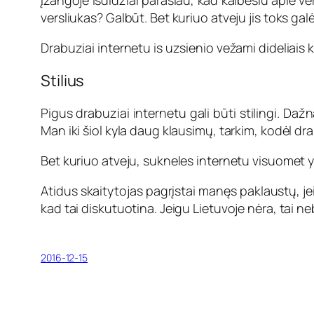
Įžangoje išdidžiai parašiau, kad kalbėsiu apie ve
versliukas? Galbūt. Bet kuriuo atveju jis toks galė
Drabuziai internetu is uzsienio vežami dideliais k
Stilius
Pigus drabuziai internetu gali būti stilingi. Daž
Man iki šiol kyla daug klausimų, tarkim, kodėl dr
Bet kuriuo atveju, sukneles internetu visuomet y
Atidus skaitytojas pagrįstai manęs paklaustų, je
kad tai diskutuotina. Jeigu Lietuvoje nėra, tai
2016-12-15