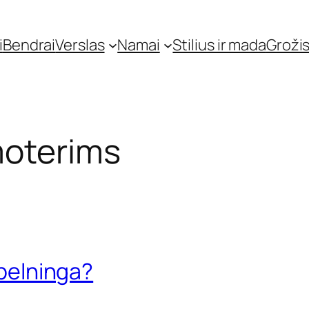
i
Bendrai
Verslas
Namai
Stilius ir mada
Grožis
moterims
 pelninga?