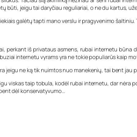
rsliukus. Tačiau šią akimirką nežinau ar seni rubai inter
tų būti, jeigu tai daryčiau reguliariai, o ne du kartus, u
iekiais galėtų tapti mano verslu ir pragyvenimo šaltiniu. 
nai, perkant iš privataus asmens, rubai internetu būna da
abuziai internetu vyrams yra ne tokie populiarūs kaip mo
ra jeigu ne ką tik nuimtos nuo manekenių, tai bent jau 
igu viskas taip tobula, kodėl rubai internetu, dar nėra p
 nebent dėl konservatyvumo…