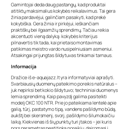
Gamintojai deda daug pastangų, kad produktai
atitiktų maksimalius kokybės reikalavimus. Tai gera
žinia pardavėjui, galinčiam pasakyti, kad prekė
kokybiška. Gera žinia ir pirkėjui, ieškančiam
praktiškų bei ilgaamžių sprendimų. Tačiau reikia
akcentuoti vieną dalyką: kokybės kriterijus
pilnavertis tik tada, kai prietaiso montavimas
patikimas meistro vardo nusipelniusiam asmeniui.
Atsakingai prijungtas šildytuvas tinkamai tarnaus.
Informacija
Dražice iš e-aquajazz.lt yra informatyviai aprašyti.
Svarbiausių duomenų pateikimo poreikis natūralus –
juk nepirksi bet kokio šildytuvo; techniniai duomenys
lemia sprendimą. Kaip pavyzdį galima pasitelkti
modelį OKC 100 NTR. Prie jo pateikiama lentelė apie
galią, tūrį, pastatymo tipą, vandens pašildymo būdą,
aukštį bei skersmenį, svorį, pašildymo šilumokaičiu
laiką. Kiekvienas iš šių punktų turi įtakos – jei kuris
nors parametras neatitinka poreikių, dairomasi į