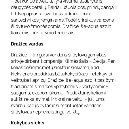
– bet kuriuo atveju tai yra visuma, sudaryta iš
daugybės detalių. Baldai, užuolaidos, grindų danga ir
t. t. Nepaprastai svarbus vaidmuo tenka
santechnikos įrenginiams. Todėl prireikus vandens
šildytuvo žmonės domisi Dražice iš e-aquajazz.lt
kainomis, pristatymo terminais.
Dražice vardas
Dražice – itin garsi vandens šildytuvų gamybos
srityje dirbanti kompanija. Kilmės šalis – Čekija. Per
kelias dešimtis metų siekta ir siekiama, kad
kiekvienas produktas būtų kokybiškas ir efektyviai
veiktų be kaprizų. Dražice iš e-aquajazz.lt pasižymi
tradicinėmis markės ypatybėmis ir vertybėmis –
saugumu, ekonomiškumu. Produktams keliami
aukšti reikalavimai. Ir tikrai ne veltui – juk jums
svarbu, kad įsigytas ir sumontuotas vandens
šildytuvas nepriekaištingai veiktų.
Kokybės siekis