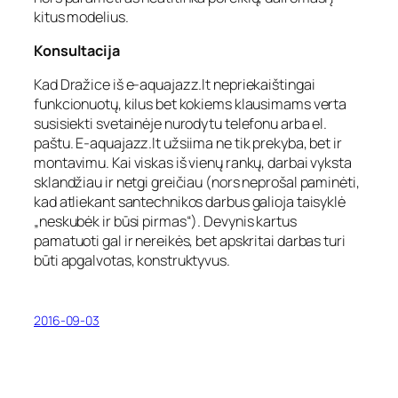
kitus modelius.
Konsultacija
Kad Dražice iš e-aquajazz.lt nepriekaištingai
funkcionuotų, kilus bet kokiems klausimams verta
susisiekti svetainėje nurodytu telefonu arba el.
paštu. E-aquajazz.lt užsiima ne tik prekyba, bet ir
montavimu. Kai viskas iš vienų rankų, darbai vyksta
sklandžiau ir netgi greičiau (nors neprošal paminėti,
kad atliekant santechnikos darbus galioja taisyklė
„neskubėk ir būsi pirmas“). Devynis kartus
pamatuoti gal ir nereikės, bet apskritai darbas turi
būti apgalvotas, konstruktyvus.
2016-09-03