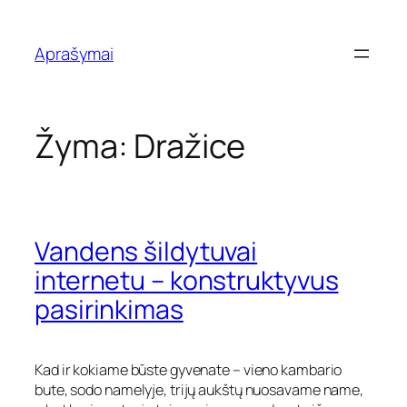
Eiti
prie
Aprašymai
turinio
Žyma:
Dražice
Vandens šildytuvai
internetu – konstruktyvus
pasirinkimas
Kad ir kokiame būste gyvenate – vieno kambario
bute, sodo namelyje, trijų aukštų nuosavame name,