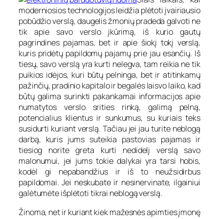
moderniosios technologijos leidžia plėtoti įvairiausio
pobūdžio verslą, daugelis žmonių pradeda galvoti ne
tik apie savo verslo įkūrimą, iš kurio gautų
pagrindines pajamas, bet ir apie šiokį tokį verslą,
kuris pridėtų papildomų pajamų prie jau esančių. Iš
tiesų, savo verslą yra kurti nelegva, tam reikia ne tik
puikios idėjos, kuri būtų pelninga, bet ir atitinkamų
pažinčių, pradinio kapitalo ir begalės laisvo laiko, kad
būtų galima surinkti pakankamai informacijos apie
numatytos verslo srities rinką, galimą pelną,
potencialius klientus ir sunkumus, su kuriais teks
susidurti kuriant verslą. Tačiau jei jau turite neblogą
darbą, kuris jums suteikia pastovias pajamas ir
tiesiog norite greta kurti nedidelį verslą savo
malonumui, jei jums tokie dalykai yra tarsi hobis,
kodėl gi nepabandžius ir iš to neužsidirbus
papildomai. Jei neskubate ir nesinervinate, ilgainiui
galėtumėte išplėtoti tikrai neblogą verslą.
Žinoma, net ir kuriant kiek mažesnės apimties įmonę