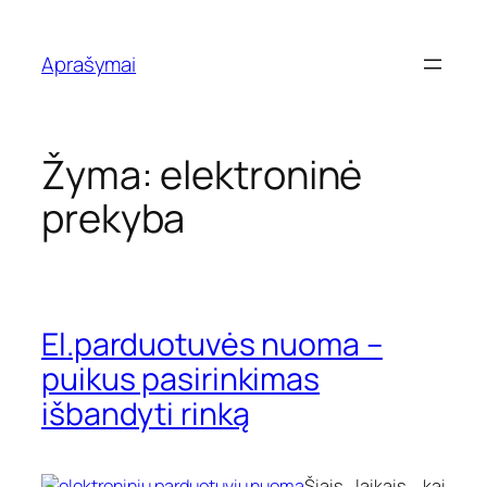
Eiti
prie
Aprašymai
turinio
Žyma:
elektroninė
prekyba
El.parduotuvės nuoma –
puikus pasirinkimas
išbandyti rinką
Šiais laikais, kai