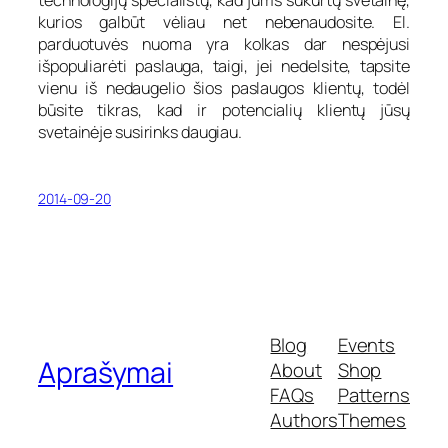
kurios galbūt vėliau net nebenaudosite. El.
parduotuvės nuoma yra kolkas dar nespėjusi
išpopuliarėti paslauga, taigi, jei nedelsite, tapsite
vienu iš nedaugelio šios paslaugos klientų, todėl
būsite tikras, kad ir potencialių klientų jūsų
svetainėje susirinks daugiau.
2014-09-20
Blog
Events
Aprašymai
About
Shop
FAQs
Patterns
Authors
Themes