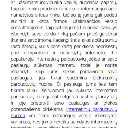
ar užsiimant indvidualia veikla, duodačia pajamų,
taip pat reiks pradinio kapitalo ir informacijos apie
numatytos srities rinką, tačiau ją jums gali padėti
surinkti ir kitos firmos, užsiimančios verslo
konsultacijomis. Taip pat jos jums tikriausiai pasiūlys
išbandyti savo verslo rinką pačiam prieš galutinai
įkuriant savo įmonę. Kadangi šiais laikais būtų sunku
rasti žmogų, kuris bent kartą per dieną neprisėstų
prie kompiuterio ir nenaršytų interneto, itin
populiarėja internetinių parduotuvių įdėjos ar savo
paslaugų siūlymas internetu, todėl jei norite
išbandyti, kaip jums seksis pardavinėti savo
paslaugas, jus tikrai sudomins
elektroninių
parduotuvių nuoma
. Ši paslauga jums leis tam
tikram laikui išsinuomoti jau sukurtą internetinę
parduotuvę, kuri galbūt netgi turi pastovių lankytojų
ir joje pristatyti savo paslaugas ar prekes
potencialiems pirkėjams.
Internetinių parduotuvių
nuoma
yra tikrai nebrangus verslo išbandymo
variantas, nes jums nereiks samdytis informacinių
technologijų specialistų, kad jums sukurtų svetainę,