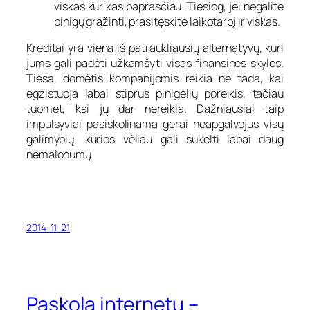
viskas kur kas paprasčiau. Tiesiog, jei negalite
pinigų grąžinti, prasitęskite laikotarpį ir viskas.
Kreditai yra viena iš patraukliausių alternatyvų, kuri
jums gali padėti užkamšyti visas finansines skyles.
Tiesa, domėtis kompanijomis reikia ne tada, kai
egzistuoja labai stiprus pinigėlių poreikis, tačiau
tuomet, kai jų dar nereikia. Dažniausiai taip
impulsyviai pasiskolinama gerai neapgalvojus visų
galimybių, kurios vėliau gali sukelti labai daug
nemalonumų.
2014-11-21
Paskola internetu –