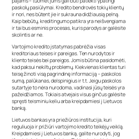
pajams – tuomet jums gali būti patiekti ypatingi
paskolų pasiūlymai. Kredito bendrovės tokių klientų
ir nori, nes būtent jie ir sukrauna didžiausią pelną.
Kaip bebūtų, kreditingumo patikra yra neišvengiama
ir tai bus esminis procesas, kuris parodys ar galėsite
skolintis ar ne.
Vartojimo kredito įstatymas pabrėžia visas
kreditoriaus teises ir pareigas. Ten nurodytos ir
kliento teisės bei pareigos. Jomis būtina pasidomėti,
kad paksui nekiltų problemų. Kiekvienas klientas turi
teisę žinoti visą pagrindinę informaciją – paskolos
sumą, palūkanas, delspinigius ir t.t. Jeigu paskolos
sutartyje to nėra nurodoma, vadinasi jūsų teisės yra
pažeidžiamos. Tokiais atvejais visus ginčus galėsite
spręsti teisminiu keliu arba kreipdamiesi į Lietuvos
banką.
Lietuvos bankas yra priežiūros institucija, kuri
reguliuoja ir prižiūri vartojimo kredito teikėjų veiklą.
Kreipdamiesi į Lietuvos banką, galite nurodyti, jog