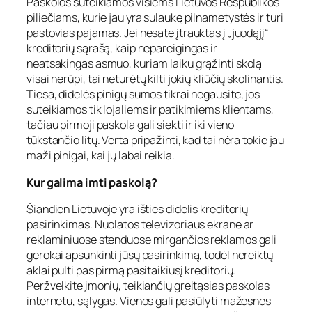
Paskolos suteikiamos visiems Lietuvos Respublikos
piliečiams, kurie jau yra sulaukę pilnametystės ir turi
pastovias pajamas. Jei nesate įtrauktas į „juodąjį“
kreditorių sąrašą, kaip nepareigingas ir
neatsakingas asmuo, kuriam laiku grąžinti skolą
visai nerūpi, tai neturėtų kilti jokių kliūčių skolinantis.
Tiesa, didelės pinigų sumos tikrai negausite, jos
suteikiamos tik lojaliems ir patikimiems klientams,
tačiau pirmoji paskola gali siekti ir iki vieno
tūkstančio litų. Verta pripažinti, kad tai nėra tokie jau
maži pinigai, kai jų labai reikia.
Kur galima imti paskolą?
Šiandien Lietuvoje yra išties didelis kreditorių
pasirinkimas. Nuolatos televizoriaus ekrane ar
reklaminiuose stenduose mirgančios reklamos gali
gerokai apsunkinti jūsų pasirinkimą, todėl nereiktų
aklai pulti pas pirmą pasitaikiusį kreditorių.
Peržvelkite įmonių, teikiančių greitąsias paskolas
internetu, sąlygas. Vienos gali pasiūlyti mažesnes