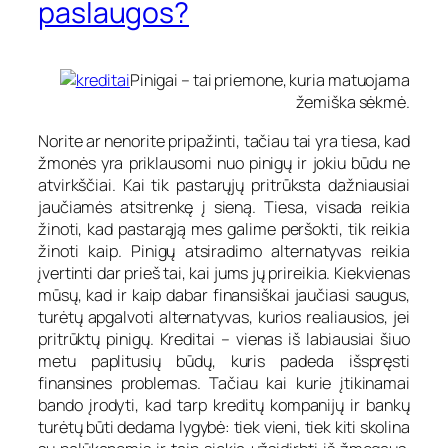
paslaugos?
Pinigai – tai priemone, kuria matuojama
žemiška sėkmė
.
Norite ar nenorite pripažinti, tačiau tai yra tiesa, kad
žmonės yra priklausomi nuo pinigų ir jokiu būdu ne
atvirkščiai. Kai tik pastarųjų pritrūksta dažniausiai
jaučiamės atsitrenkę į sieną. Tiesa, visada reikia
žinoti, kad pastarąją mes galime peršokti, tik reikia
žinoti kaip. Pinigų atsiradimo alternatyvas reikia
įvertinti dar prieš tai, kai jums jų prireikia. Kiekvienas
mūsų, kad ir kaip dabar finansiškai jaučiasi saugus,
turėtų apgalvoti alternatyvas, kurios realiausios, jei
pritrūktų pinigų. Kreditai – vienas iš labiausiai šiuo
metu paplitusių būdų, kuris padeda išspręsti
finansines problemas. Tačiau kai kurie įtikinamai
bando įrodyti, kad tarp kreditų kompanijų ir bankų
turėtų būti dedama lygybė: tiek vieni, tiek kiti skolina