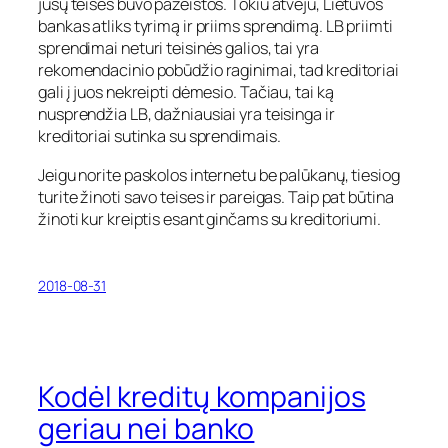
jūsų teisės buvo pažeistos. Tokiu atveju, Lietuvos
bankas atliks tyrimą ir priims sprendimą. LB priimti
sprendimai neturi teisinės galios, tai yra
rekomendacinio pobūdžio raginimai, tad kreditoriai
gali į juos nekreipti dėmesio. Tačiau, tai ką
nusprendžia LB, dažniausiai yra teisinga ir
kreditoriai sutinka su sprendimais.
Jeigu norite paskolos internetu be palūkanų, tiesiog
turite žinoti savo teises ir pareigas. Taip pat būtina
žinoti kur kreiptis esant ginčams su kreditoriumi.
2018-08-31
Kodėl kreditų kompanijos
geriau nei banko