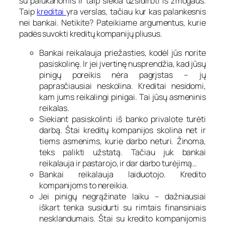
su palūkanomis ir taip siekia užsidirbti iš žmogaus.
Taip
kreditai
yra verslas, tačiau kur kas palankesnis
nei bankai. Netikite? Pateikiame argumentus, kurie
padės suvokti kreditų kompanijų pliusus.
Bankai reikalauja priežasties, kodėl jūs norite
pasiskolinę. Ir jei įvertinę nusprendžia, kad jūsų
pinigų poreikis nėra pagrįstas – jų
paprasčiausiai neskolina. Kreditai nesidomi,
kam jums reikalingi pinigai. Tai jūsų asmeninis
reikalas.
Siekiant pasiskolinti iš banko privalote turėti
darbą. Štai kreditų kompanijos skolina net ir
tiems asmenims, kurie darbo neturi. Žinoma,
teks palikti užstatą. Tačiau juk bankai
reikalauja ir pastarojo, ir dar darbo turėjimą…
Bankai reikalauja laiduotojo. Kredito
kompanijoms to nereikia.
Jei pinigų negrąžinate laiku – dažniausiai
iškart tenka susidurti su rimtais finansiniais
nesklandumais. Štai su kredito kompanijomis