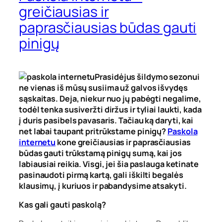
greičiausias ir
paprasčiausias būdas gauti
pinigų
Prasidėjus šildymo sezonui
ne vienas iš mūsų susiima už galvos išvydęs
sąskaitas. Deja, niekur nuo jų pabėgti negalime,
todėl tenka susiveržti diržus ir tyliai laukti, kada
į duris pasibels pavasaris. Tačiau ką daryti, kai
net labai taupant pritrūkstame pinigų?
Paskola
internetu
kone greičiausias ir paprasčiausias
būdas gauti trūkstamą pinigų sumą, kai jos
labiausiai reikia. Visgi, jei šia paslauga ketinate
pasinaudoti pirmą kartą, gali iškilti begalės
klausimų, į kuriuos ir pabandysime atsakyti.
Kas gali gauti paskolą?