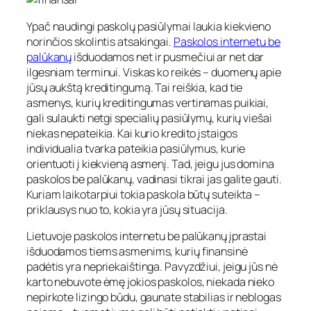
Ypač naudingi paskolų pasiūlymai laukia kiekvieno
norinčios skolintis atsakingai.
Paskolos internetu be
palūkanų
išduodamos net ir pusmečiui ar net dar
ilgesniam terminui. Viskas ko reikės – duomenų apie
jūsų aukštą kreditingumą. Tai reiškia, kad tie
asmenys, kurių kreditingumas vertinamas puikiai,
gali sulaukti netgi specialių pasiūlymų, kurių viešai
niekas nepateikia. Kai kurio kredito įstaigos
individualia tvarka pateikia pasiūlymus, kurie
orientuoti į kiekvieną asmenį. Tad, jeigu jus domina
paskolos be palūkanų, vadinasi tikrai jas galite gauti.
Kuriam laikotarpiui tokia paskola būtų suteikta –
priklausys nuo to, kokia yra jūsų situacija.
Lietuvoje paskolos internetu be palūkanų įprastai
išduodamos tiems asmenims, kurių finansinė
padėtis yra nepriekaištinga. Pavyzdžiui, jeigu jūs nė
karto nebuvote ėmę jokios paskolos, niekada nieko
nepirkote lizingo būdu, gaunate stabilias ir neblogas