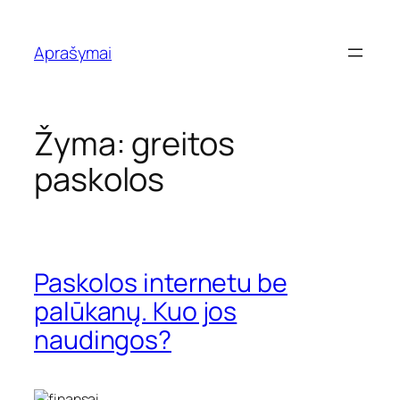
Eiti
prie
Aprašymai
turinio
Žyma:
greitos
paskolos
Paskolos internetu be
palūkanų. Kuo jos
naudingos?