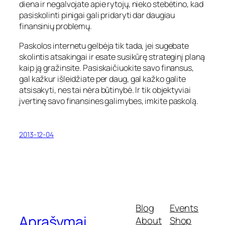
diena ir negalvojate apie rytojų, nieko stebėtino, kad
pasiskolinti pinigai gali pridaryti dar daugiau
finansinių problemų.
Paskolos internetu gelbėja tik tada, jei sugebate
skolintis atsakingai ir esate susikūrę strateginį planą
kaip ją gražinsite. Pasiskaičiuokite savo finansus,
gal kažkur išleidžiate per daug, gal kažko galite
atsisakyti, nes tai nėra būtinybė. Ir tik objektyviai
įvertinę savo finansines galimybes, imkite paskolą.
2013-12-04
Blog
Events
Aprašymai
About
Shop