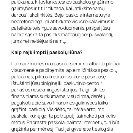
palūkanas, kitos lankstesnes paskolos grąžinimo
galimybes ir t.t. Ir tik tada, kai „atliksite namų
darbus“, skolinkitės. Beje, paskola internetu yra
nepretenzinga, jei atitinkate visus reikalavimus ir
pateikėte teisingus savo duomenis, pinigai jūsų
banko sąskaita pasieks maždaug per pusvalandį,
jums net neišėjus iš namų.
Kaip neįklimpti į paskolų liūną?
Dažnai žmones nuo paskolos ėmimo atbaido plačiai
visuomenėje paplitę mitai apie milžiniškas paskolų
palūkanas, piktus kreditorius, kurie pasiruošę
ištuštinti jūsų piniginę iki paskutinio cento ir
panašios nesėkmingos istorijos. Taigi, iškilus
finansiniams sunkumams, visų pirma, derėtų
pagalvoti apie savo finansines galimybes laiku
grąžinti paskolą. Vis dėlto, tai nėra vartojimo
paskola, kurią galite po truputį išsimokėti per kelis
metus. Paprastai paskola, paimta internetu, turi būti
grąžinta per mėnesį. Tad, jei gyvenate tiesiog šia