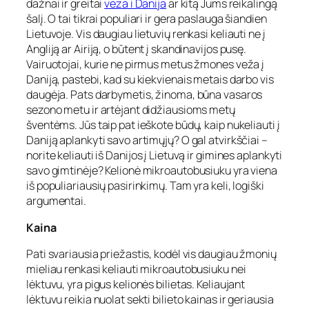
dažnai ir greitai
veza i Danija
ar kitą Jums reikalingą
šalį. O tai tikrai populiari ir gera paslauga šiandien
Lietuvoje. Vis daugiau lietuvių renkasi keliauti ne į
Angliją ar Airiją, o būtent į skandinavijos pusę.
Vairuotojai, kurie ne pirmus metus žmones veža į
Daniją, pastebi, kad su kiekvienais metais darbo vis
daugėja. Pats darbymetis, žinoma, būna vasaros
sezono metu ir artėjant didžiausioms metų
šventėms. Jūs taip pat ieškote būdų, kaip nukeliauti į
Daniją aplankyti savo artimųjų? O gal atvirkščiai –
norite keliauti iš Danijos į Lietuvą ir gimines aplankyti
savo gimtinėje? Kelionė mikroautobusiuku yra viena
iš populiariausių pasirinkimų. Tam yra keli, logiški
argumentai.
Kaina
Pati svariausia priežastis, kodėl vis daugiau žmonių
mieliau renkasi keliauti mikroautobusiuku nei
lėktuvu, yra pigus kelionės bilietas. Keliaujant
lėktuvu reikia nuolat sekti bilieto kainas ir geriausia