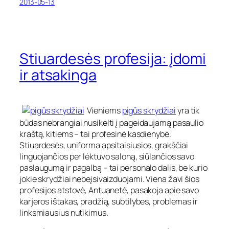
2013-05-13
Stiuardesės profesija: įdomi
ir atsakinga
Vieniems
pigūs skrydžiai
yra tik
būdas nebrangiai nusikelti į pageidaujamą pasaulio
kraštą, kitiems – tai profesinė kasdienybė.
Stiuardesės, uniforma apsitaisiusios, grakščiai
linguojančios per lėktuvo saloną, siūlančios savo
paslaugumą ir pagalbą – tai personalo dalis, be kurio
jokie skrydžiai nebeįsivaizduojami. Viena žavi šios
profesijos atstovė, Antuanetė, pasakoja apie savo
karjeros ištakas, pradžią, subtilybes, problemas ir
linksmiausius nutikimus.