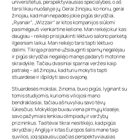
universitetus, perspektyviausias specialybes, o aš
tarsi likau nuošalyje jų. Gerai žinojau, ko noriu, gerai
žinojau, kad man nepadės jokie pigūs skrydžiai,
„Ryanair“, „Wizzair“ ar kitos kompanijos siūlomi
pasimėgauti vienkartine kelione. Man reikėjo kur kas
daugiau – reikėjo prisijaukinti lėktuvo salono parketą
ilgesniam laikui. Man reikėjo tarsi tapti lėktuvo
dalimi. Tikrąja prasme užsiauginti sparnų negalėjau
ir pigūs skrydžiai negalėjo manęs padaryti motorine
skraidykle. Tačiau dvasiniai sparnai veržėsi kaip
patrakę – aš žinojau, kad turiu mokytis tapti
stiuardese ir išpildyti savo svajonę.
Stiuardesės mokslai, žinoma, buvo pigūs, lyginant su
tomis studijomis, kuriomis viliojosi mano
bendraklasiai, tačiau aš nuvyliau savo tėvų
lūkesčius. Mokykloje buvau viena pirmųjų klasėje,
savo pažymiais lenkiau olimpiadų ir varžybų
prizininkus. Tad tėvai tikrai nesitikėjo, kad pigūs
skrydžiai į Angliją ir kitas Europos šalis mane taip
suvilios, jog spjausiu į pačias perspektyviausias