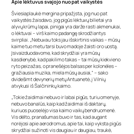
Apie lėktuvus svajojo nuo pat vaikystės
Šviesiaplaukė mergina pripažįsta, jog nuo pat
vaikystės žaisdavo, jog pigūs lėktuvų bilietai yra
alyvų krūmų lapai, pinigai yra darže rasti akmenukai,
o lėktuvai – virš kaimo padangę skrodžiantys
svirpliai. „Nebuvau toks jau išskirtinis vaikas – mūsų
kaime tuo metu tarsi buvo madoje žaisti oro uostą.
Įsivaizduodavome, kad skrydžiai yra mūsų
kasdienybė, kad pakilimo takas – tai mūsų kiekvieno
ryto peizažas, o pranešėjos balsas per kolonėles –
gražiausia muzika, miela mūsų ausiai,“ – sako
dvidešimt devynerių metų Antuanetė, į Vilnių
atvykusi iš Šalčininkų kaimo.
„Tokie žaidimai nebuvo ir labai pigūs, turiu omenyje,
nebuvo banalūs, kaip kad žaidimai iš daktarų,
kuriuos puoselėjo visa kaimo vaikų bendruomenė.
Vis dėlto, pranašumas buvo ir tas, kad augant
norėjosi apie aerodromus, apie tai, kaip vyksta pigūs
skrydžiai sužinoti vis daugiau ir daugiau, traukė,