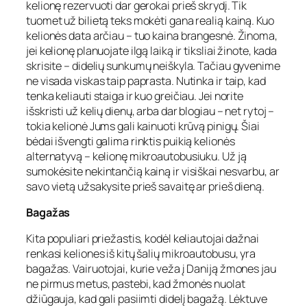
kelionę rezervuoti dar gerokai prieš skrydį. Tik
tuomet už bilietą teks mokėti gana realią kainą. Kuo
kelionės data arčiau – tuo kaina brangesnė. Žinoma,
jei kelionę planuojate ilgą laiką ir tiksliai žinote, kada
skrisite – didelių sunkumų neiškyla. Tačiau gyvenime
ne visada viskas taip paprasta. Nutinka ir taip, kad
tenka keliauti staiga ir kuo greičiau. Jei norite
išskristi už kelių dienų, arba dar blogiau – net rytoj –
tokia kelionė Jums gali kainuoti krūvą pinigų. Šiai
bėdai išvengti galima rinktis puikią kelionės
alternatyvą – kelionę mikroautobusiuku. Už ją
sumokėsite nekintančią kainą ir visiškai nesvarbu, ar
savo vietą užsakysite prieš savaitę ar prieš dieną.
Bagažas
Kita populiari priežastis, kodėl keliautojai dažnai
renkasi keliones iš kitų šalių mikroautobusu, yra
bagažas. Vairuotojai, kurie veža į Daniją žmones jau
ne pirmus metus, pastebi, kad žmonės nuolat
džiūgauja, kad gali pasiimti didelį bagažą. Lėktuve