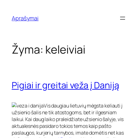
Eiti
prie
Aprašymai
turinio
Žyma:
keleiviai
Pigiai ir greitai veža į Daniją
Vis daugiau lietuvių mėgsta keliauti į
užsienio šalis ne tik atostogoms, bet ir ilgesniam
laikui. Kai daug laiko praleidžiate užsienio šalyje, vis
aktualesnės pasidaro tokios temos kaip pašto
paslaugos, kurjerių tarnybos, imate domėtis net kas