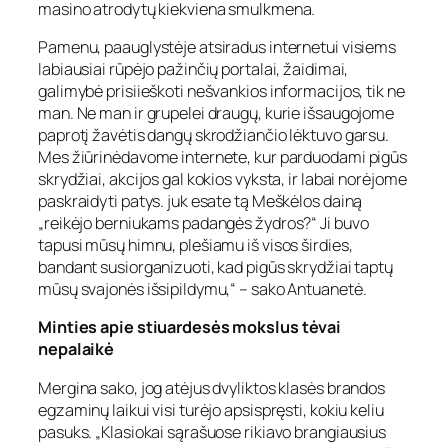
masino atrodytų kiekviena smulkmena.
Pamenu, paauglystėje atsiradus internetui visiems
labiausiai rūpėjo pažinčių portalai, žaidimai,
galimybė prisiieškoti nešvankios informacijos, tik ne
man. Ne man ir grupelei draugų, kurie išsaugojome
paprotį žavėtis dangų skrodžiančio lėktuvo garsu.
Mes žiūrinėdavome internete, kur parduodami pigūs
skrydžiai, akcijos gal kokios vyksta, ir labai norėjome
paskraidyti patys. juk esate tą Meškėlos dainą
„reikėjo berniukams padangės žydros?“ Ji buvo
tapusi mūsų himnu, plešiamu iš visos širdies,
bandant susiorganizuoti, kad pigūs skrydžiai taptų
mūsų svajonės išsipildymu,“ – sako Antuanetė.
Minties apie stiuardesės mokslus tėvai
nepalaikė
Mergina sako, jog atėjus dvyliktos klasės brandos
egzaminų laikui visi turėjo apsispręsti, kokiu keliu
pasuks. „Klasiokai sąrašuose rikiavo brangiausius