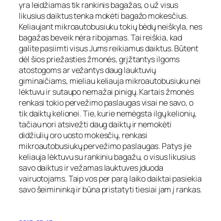
yra leidžiamas tik rankinis bagažas, o už visus
likusius daiktus tenka mokėti bagažo mokesčius.
Keliaujant mikroautobusiuku tokių bėdų neiškyla, nes
bagažas beveik nėra ribojamas. Tai reiškia, kad
galite pasiimti visus Jums reikiamus daiktus. Būtent
dėl šios priežasties žmonės, grįžtantys ilgoms
atostogoms ar vežantys daug lauktuvių
giminaičiams, mieliau keliauja mikroautobusiuku nei
lėktuvu ir sutaupo nemažai pinigų. Kartais žmonės
renkasi tokio pervežimo paslaugas visai ne savo, o
tik daiktų kelionei. Tie, kurie nemėgsta ilgų kelionių,
tačiau nori atsivežti daug daiktų ir nemokėti
didžiulių oro uosto mokesčių, renkasi
mikroautobusiukų pervežimo paslaugas. Patys jie
keliauja lėktuvu su rankiniu bagažu, o visus likusius
savo daiktus ir vežamas lauktuves įduoda
vairuotojams. Taip vos per parą laiko daiktai pasiekia
savo šeimininką ir būna pristatyti tiesiai jam į rankas.