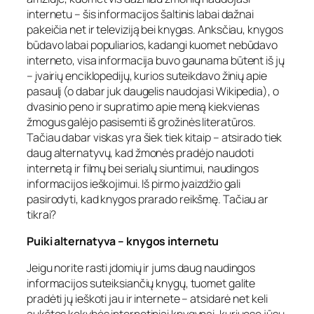
internetu – šis informacijos šaltinis labai dažnai
pakeičia net ir televiziją bei knygas. Anksčiau, knygos
būdavo labai populiarios, kadangi kuomet nebūdavo
interneto, visa informacija buvo gaunama būtent iš jų
– įvairių enciklopedijų, kurios suteikdavo žinių apie
pasaulį (o dabar juk daugelis naudojasi Wikipedia), o
dvasinio peno ir supratimo apie meną kiekvienas
žmogus galėjo pasisemti iš grožinės literatūros.
Tačiau dabar viskas yra šiek tiek kitaip – atsirado tiek
daug alternatyvų, kad žmonės pradėjo naudoti
internetą ir filmų bei serialų siuntimui, naudingos
informacijos ieškojimui. Iš pirmo įvaizdžio gali
pasirodyti, kad knygos prarado reikšmę. Tačiau ar
tikrai?
Puiki alternatyva – knygos internetu
Jeigu norite rasti įdomių ir jums daug naudingos
informacijos suteiksiančių knygų, tuomet galite
pradėti jų ieškoti jau ir internete – atsidarė net keli