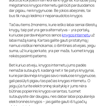
aukštos kokybės internetiniai knygynai, kuriuose jūsų
mėgstamos knygos internetu gali būti parduodamos
dar pigiau, nei knygynuose. Be jokios abejonės, tai
bus tik naujo leidimo ir nepanaudotos knygos.
Tačiau tiems žmonėms, kurie ieško labai seniai išleistų
knygų, taip pat yra gera alternatyva – yra portalų,
kuriuose pardavinėjamos senos
knygos internetu
už
labai mažą kainą. Kartais galite gauti pristatymą į
namus visiškai nemokamai, o išimtinais atvejais, jeigu
suma, už kurią perkate, yra per maža, tuomet knygą
reikės pasiimti patiems.
Bet kuriuo atveju, knygos internetu jums padės
nemažai sutaupyti, kadangi net ir tie patys knygynai,
kurie pardavinėja knygas savo realiuose knygynuose,
gali pasiūlyti pigiau tas pačias knygas internetu. O
jeigu jūs turite elektroninę skaityklę ir jums nėra
būtinas popierinis knygos variantas, tuomet
sutaupysite dar daugiau, nes dabar labai populiarėja
elektroninės knygos – jas galite gauti iš tų pačių