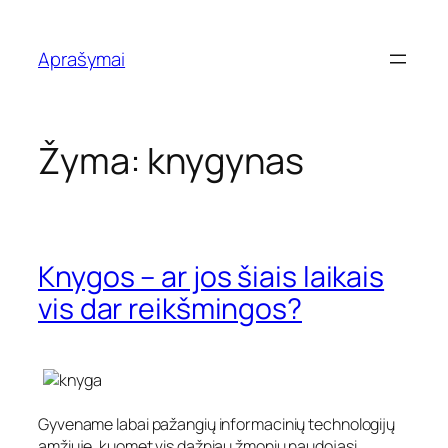
Eiti
prie
Aprašymai
turinio
Žyma:
knygynas
Knygos – ar jos šiais laikais
vis dar reikšmingos?
Gyvename labai pažangių informacinių technologijų
amžiuje, kuomet vis dažniau žmonių naudojasi