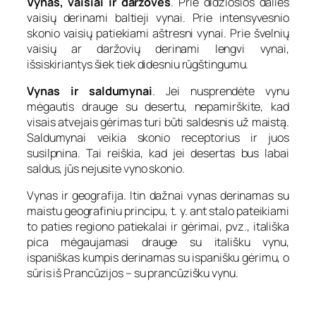
Vynas, vaisiai ir daržovės
. Prie didžiosios dalies
vaisių derinami baltieji vynai. Prie intensyvesnio
skonio vaisių patiekiami aštresni vynai. Prie švelnių
vaisių ar daržovių derinami lengvi vynai,
išsiskiriantys šiek tiek didesniu rūgštingumu.
Vynas ir saldumynai
. Jei nusprendėte vynu
mėgautis drauge su desertu, nepamirškite, kad
visais atvejais gėrimas turi būti saldesnis už maistą.
Saldumynai veikia skonio receptorius ir juos
susilpnina. Tai reiškia, kad jei desertas bus labai
saldus, jūs nejusite vyno skonio.
Vynas ir geografija. Itin dažnai vynas derinamas su
maistu geografiniu principu, t. y. ant stalo pateikiami
to paties regiono patiekalai ir gėrimai, pvz., itališka
pica mėgaujamasi drauge su itališku vynu,
ispaniškas kumpis derinamas su ispanišku gėrimu, o
sūris iš Prancūzijos – su prancūzišku vynu.