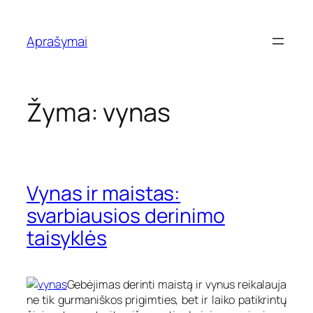
Eiti
prie
Aprašymai
turinio
Žyma:
vynas
Vynas ir maistas:
svarbiausios derinimo
taisyklės
Gebėjimas derinti maistą ir vynus reikalauja
ne tik gurmaniškos prigimties, bet ir laiko patikrintų