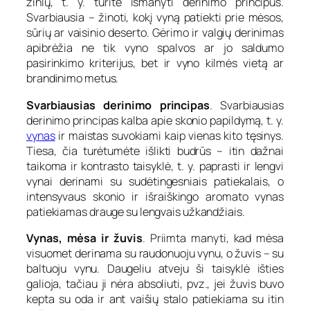
žinių, t. y. turite išmanyti derinimo principus.
Svarbiausia – žinoti, kokį vyną patiekti prie mėsos,
sūrių ar vaisinio deserto. Gėrimo ir valgių derinimas
apibrėžia ne tik vyno spalvos ar jo saldumo
pasirinkimo kriterijus, bet ir vyno kilmės vietą ar
brandinimo metus.
Svarbiausias derinimo principas
. Svarbiausias
derinimo principas kalba apie skonio papildymą, t. y.
vynas
ir maistas suvokiami kaip vienas kito tęsinys.
Tiesa, čia turėtumėte išlikti budrūs – itin dažnai
taikoma ir kontrasto taisyklė, t. y. paprasti ir lengvi
vynai derinami su sudėtingesniais patiekalais, o
intensyvaus skonio ir išraiškingo aromato vynas
patiekiamas drauge su lengvais užkandžiais.
Vynas, mėsa ir žuvis
. Priimta manyti, kad mėsa
visuomet derinama su raudonuoju vynu, o žuvis – su
baltuoju vynu. Daugeliu atveju ši taisyklė išties
galioja, tačiau ji nėra absoliuti, pvz., jei žuvis buvo
kepta su oda ir ant vaišių stalo patiekiama su itin