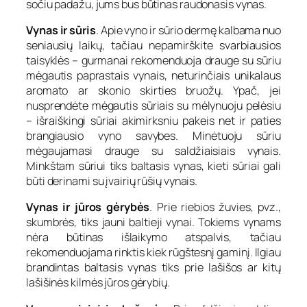
sočiu padažu, jums bus būtinas raudonasis vynas.
Vynas ir sūris
. Apie vyno ir sūrio dermę kalbama nuo
seniausių laikų, tačiau nepamirškite svarbiausios
taisyklės – gurmanai rekomenduoja drauge su sūriu
mėgautis paprastais vynais, neturinčiais unikalaus
aromato ar skonio skirties bruožų. Ypač, jei
nusprendėte mėgautis sūriais su mėlynuoju pelėsiu
– išraiškingi sūriai akimirksniu pakeis net ir paties
brangiausio vyno savybes. Minėtuoju sūriu
mėgaujamasi drauge su saldžiaisiais vynais.
Minkštam sūriui tiks baltasis vynas, kieti sūriai gali
būti derinami su įvairių rūšių vynais.
Vynas ir jūros gėrybės
. Prie riebios žuvies, pvz.,
skumbrės, tiks jauni baltieji vynai. Tokiems vynams
nėra būtinas išlaikymo atspalvis, tačiau
rekomenduojama rinktis kiek rūgštesnį gaminį. Ilgiau
brandintas baltasis vynas tiks prie lašišos ar kitų
lašišinės kilmės jūros gėrybių.