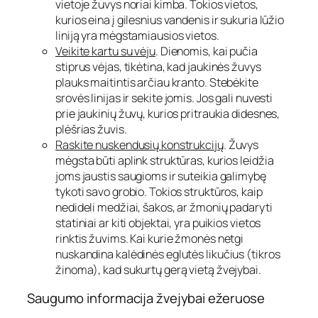
vietoje žuvys noriai kimba. Tokios vietos,
kurios eina į gilesnius vandenis ir sukuria lūžio
liniją yra mėgstamiausios vietos.
Veikite kartu su vėju
. Dienomis, kai pučia
stiprus vėjas, tikėtina, kad jaukinės žuvys
plauks maitintis arčiau kranto. Stebėkite
srovės linijas ir sekite jomis. Jos gali nuvesti
prie jaukinių žuvų, kurios pritraukia didesnes,
plėšrias žuvis.
Raskite nuskendusių konstrukcijų
. Žuvys
mėgsta būti aplink struktūras, kurios leidžia
joms jaustis saugioms ir suteikia galimybę
tykoti savo grobio. Tokios struktūros, kaip
nedideli medžiai, šakos, ar žmonių padaryti
statiniai ar kiti objektai, yra puikios vietos
rinktis žuvims. Kai kurie žmonės netgi
nuskandina kalėdinės eglutės likučius (tikros
žinoma), kad sukurtų gerą vietą žvejybai.
Saugumo informacija žvejybai ežeruose