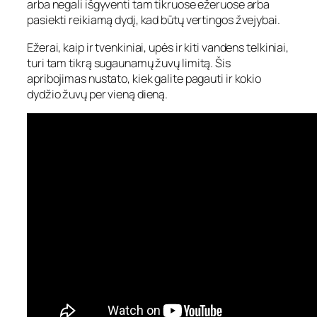
arba negali išgyventi tam tikruose ežeruose arba
pasiekti reikiamą dydį, kad būtų vertingos žvejybai.
Ežerai, kaip ir tvenkiniai, upės ir kiti vandens telkiniai,
turi tam tikrą sugaunamų žuvų limitą. Šis
apribojimas nustato, kiek galite pagauti ir kokio
dydžio žuvų per vieną dieną.