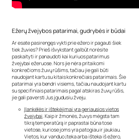
Ežerų žvejybos patarimai, gudrybės ir būdai
Ar esate pasirengęs vykti prie ežero ir pagauti šiek
tiek žuvies? Prieš išvykstant galbūt norėsite
paskaityti ir panaudoti kai kuriuos patarimus
žvejybai ežeruose. Nors jie nėra pritaikomi
konkrečioms žuvų rūšims, tačiau jie gali būti
naudojant kartu su kitais konkrečiais patarimais. Šie
patarimai yra bendri visiems, tačiau naudojant kartu
su specifiniais patarimais pagal atskiras žuvų rūšis,
jie gali paversti Jus įgudusiu žveju.
Įlankėlės ir ištekėjimai yra geriausios vietos
žvejybai
. Kaip ir žmonės, žuvys mėgsta tam
tikrą temperatūrą ir paprastai būna tose
vietose, kuriose joms yra patogiau ir jaukiau.
Vietos, kur vanduo įteka arba išteka iš ežero,