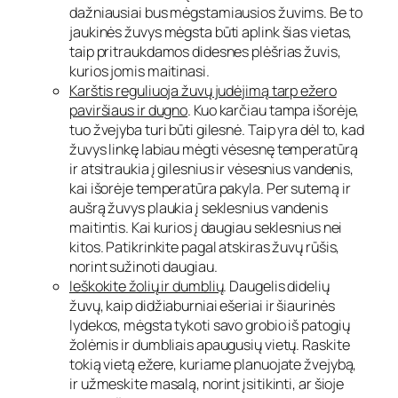
dažniausiai bus mėgstamiausios žuvims. Be to
jaukinės žuvys mėgsta būti aplink šias vietas,
taip pritraukdamos didesnes plėšrias žuvis,
kurios jomis maitinasi.
Karštis reguliuoja žuvų judėjimą tarp ežero
paviršiaus ir dugno
. Kuo karčiau tampa išorėje,
tuo žvejyba turi būti gilesnė. Taip yra dėl to, kad
žuvys linkę labiau mėgti vėsesnę temperatūrą
ir atsitraukia į gilesnius ir vėsesnius vandenis,
kai išorėje temperatūra pakyla. Per sutemą ir
aušrą žuvys plaukia į seklesnius vandenis
maitintis. Kai kurios į daugiau seklesnius nei
kitos. Patikrinkite pagal atskiras žuvų rūšis,
norint sužinoti daugiau.
Ieškokite žolių ir dumblių
. Daugelis didelių
žuvų, kaip didžiaburniai ešeriai ir šiaurinės
lydekos, mėgsta tykoti savo grobio iš patogių
žolėmis ir dumbliais apaugusių vietų. Raskite
tokią vietą ežere, kuriame planuojate žvejybą,
ir užmeskite masalą, norint įsitikinti, ar šioje