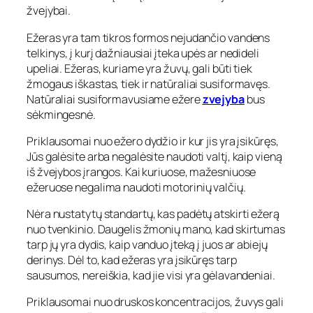
žvejybai.
Ežeras yra tam tikros formos nejudančio vandens
telkinys, į kurį dažniausiai įteka upės ar nedideli
upeliai. Ežeras, kuriame yra žuvų, gali būti tiek
žmogaus iškastas, tiek ir natūraliai susiformavęs.
Natūraliai susiformavusiame ežere
zvejyba
bus
sėkmingesnė.
Priklausomai nuo ežero dydžio ir kur jis yra įsikūręs,
Jūs galėsite arba negalėsite naudoti valtį, kaip vieną
iš žvejybos įrangos. Kai kuriuose, mažesniuose
ežeruose negalima naudoti motorinių valčių.
Nėra nustatytų standartų, kas padėtų atskirti ežerą
nuo tvenkinio. Daugelis žmonių mano, kad skirtumas
tarp jų yra dydis, kaip vanduo įteką į juos ar abiejų
derinys. Dėl to, kad ežeras yra įsikūręs tarp
sausumos, nereiškia, kad jie visi yra gėlavandeniai.
Priklausomai nuo druskos koncentracijos, žuvys gali