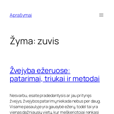
Eiti
prie
Aprašymai
turinio
Žyma:
zuvis
Žvejyba ežeruose:
patarimai, triukai ir metodai
Nesvarbu, esate pradedantysis ar jau prityręs
žvejys, žvejybos patarimų niekada nebus per daug.
Visame pasaulyje yra gausybė ežerų, todėl tai yra
vienas dažniausių vietų, kur meškeriotojai renkasi