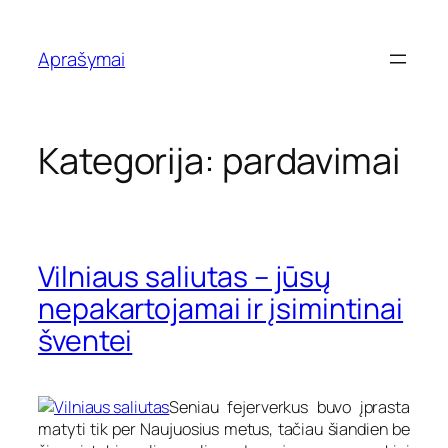
Eiti
prie
Aprašymai
turinio
Kategorija:
pardavimai
Vilniaus saliutas – jūsų
nepakartojamai ir įsimintinai
šventei
Seniau fejerverkus buvo įprasta
matyti tik per Naujuosius metus, tačiau šiandien be