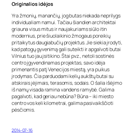
Originalios idėjos
Yra žmonių, manančių, jog butas niekada neprilygs
individualiam namui. Tačiau šiandien architektai
griauna visus mitus ir naujakuriams siūlo itin
modernius, prie šiuolaikinio žmogaus poreikių
pritaikytus daugiabučių projektus. Jie siekia įrodyti,
kad patogų gyvenimą gali suteikti ir apgalvoti butai
Vilnius tuo jau įsitikino. Štai pvz., netoli sostinės
centro įgyvendinamas projektas, savo idėja
primenantis patį Venecijos miestą, yra puikus
įrodymas. Čia parduodami kelių aukštų butai su
atskirais įėjimais, terasomis, sodais. O šalia išėjimo
iš namų visada ramina vandens ramybė. Galima
pagalvoti, kad geriau nebūna? Būna – iki miesto
centro vos keli kilometrai, galima pasivaikščioti
pėsčiomis.
2014-07-16