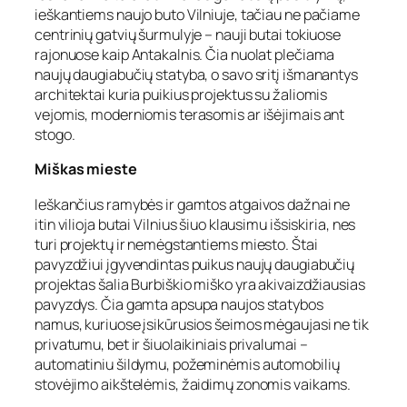
ieškantiems naujo buto Vilniuje, tačiau ne pačiame
centrinių gatvių šurmulyje – nauji butai tokiuose
rajonuose kaip Antakalnis. Čia nuolat plečiama
naujų daugiabučių statyba, o savo sritį išmanantys
architektai kuria puikius projektus su žaliomis
vejomis, moderniomis terasomis ar išėjimais ant
stogo.
Miškas mieste
Ieškančius ramybės ir gamtos atgaivos dažnai ne
itin vilioja butai Vilnius šiuo klausimu išsiskiria, nes
turi projektų ir nemėgstantiems miesto. Štai
pavyzdžiui įgyvendintas puikus naujų daugiabučių
projektas šalia Burbiškio miško yra akivaizdžiausias
pavyzdys. Čia gamta apsupa naujos statybos
namus, kuriuose įsikūrusios šeimos mėgaujasi ne tik
privatumu, bet ir šiuolaikiniais privalumai –
automatiniu šildymu, požeminėmis automobilių
stovėjimo aikštelėmis, žaidimų zonomis vaikams.