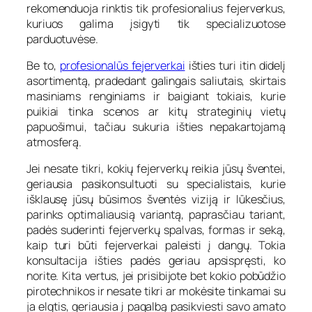
rekomenduoja rinktis tik profesionalius fejerverkus,
kuriuos galima įsigyti tik specializuotose
parduotuvėse.
Be to,
profesionalūs fejerverkai
išties turi itin didelį
asortimentą, pradedant galingais saliutais, skirtais
masiniams renginiams ir baigiant tokiais, kurie
puikiai tinka scenos ar kitų strateginių vietų
papuošimui, tačiau sukuria išties nepakartojamą
atmosferą.
Jei nesate tikri, kokių fejerverkų reikia jūsų šventei,
geriausia pasikonsultuoti su specialistais, kurie
išklausę jūsų būsimos šventės viziją ir lūkesčius,
parinks optimaliausią variantą, paprasčiau tariant,
padės suderinti fejerverkų spalvas, formas ir seką,
kaip turi būti fejerverkai paleisti į dangų. Tokia
konsultacija išties padės geriau apsispręsti, ko
norite. Kita vertus, jei prisibijote bet kokio pobūdžio
pirotechnikos ir nesate tikri ar mokėsite tinkamai su
ja elgtis, geriausia į pagalbą pasikviesti savo amato