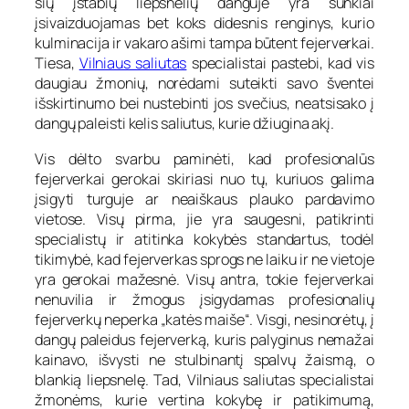
šių įstabių liepsnelių danguje yra sunkiai
įsivaizduojamas bet koks didesnis renginys, kurio
kulminacija ir vakaro ašimi tampa būtent fejerverkai.
Tiesa,
Vilniaus saliutas
specialistai pastebi, kad vis
daugiau žmonių, norėdami suteikti savo šventei
išskirtinumo bei nustebinti jos svečius, neatsisako į
dangų paleisti kelis saliutus, kurie džiugina akį.
Vis dėlto svarbu paminėti, kad profesionalūs
fejerverkai gerokai skiriasi nuo tų, kuriuos galima
įsigyti turguje ar neaiškaus plauko pardavimo
vietose. Visų pirma, jie yra saugesni, patikrinti
specialistų ir atitinka kokybės standartus, todėl
tikimybė, kad fejerverkas sprogs ne laiku ir ne vietoje
yra gerokai mažesnė. Visų antra, tokie fejerverkai
nenuvilia ir žmogus įsigydamas profesionalių
fejerverkų neperka „katės maiše“. Visgi, nesinorėtų, į
dangų paleidus fejerverką, kuris palyginus nemažai
kainavo, išvysti ne stulbinantį spalvų žaismą, o
blankią liepsnelę. Tad, Vilniaus saliutas specialistai
žmonėms, kurie vertina kokybę ir patikimumą,