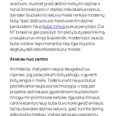
skaičiumi. Kuomet prieš dešimt metų itin dažnai ir
noriai žmonės pirko ir statėsi individualius namus,
šaindien šiuolaikinis lietuvis mielai renkasi modernų
butą. Ypač didžiuosiuos miestuose itin dažnai
parduodami nauji
butai Vilnius
puikus pavyzdys. Čia
NT brokeriai gali pasiūlyti itin platų butų pasirinkimą,
o naujakurius vilioja šiuolaikiški, modernūs ir jaukūs
butai visiškai neprimenantys taip ilgai klijuotos
degtukų dėžutės etiketės butui mieste.
Atokiau nuo centro
Architektai, statydami naujus daugiabučius,
rūpinasi, jog juose įsikurti būtų patogu, o gyventi
būtų lengva ir miela. Todėl kuriant naujus butus
pasitelkiama naujausia technologija, o taip pat
projektai dažniausiai įgyvendinami šiuolaikiniam
žmogui itin priimtinose vietose. Ilgą laiką Vilniaus
centre esantys nauji butai buvo kone geidžiamiausi,
tačiau šiandien dažnas lietuvis, ypač turintis šeimą,
ieško kažko tolėliau. Vienas geriausių pasiūlymų,