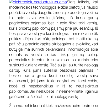
Šiais laikais, kai
moderniosios technologijos leidžia plėtoti įvairiausio
pobūdžio verslą, daugelis žmonių pradeda galvoti ne
tik apie savo verslo įkūrimą, iš kurio gautų
pagrindines pajamas, bet ir apie šiokį tokį verslą,
kuris pridėtų papildomų pajamų prie jau esančių. Iš
tiesų, savo verslą yra kurti nelegva, tam reikia ne tik
puikios idėjos, kuri būtų pelninga, bet ir atitinkamų
pažinčių, pradinio kapitalo ir begalės laisvo laiko, kad
būtų galima surinkti pakankamai informacijos apie
numatytos verslo srities rinką, galimą pelną,
potencialius klientus ir sunkumus, su kuriais teks
susidurti kuriant verslą. Tačiau jei jau turite neblogą
darbą, kuris jums suteikia pastovias pajamas ir
tiesiog norite greta kurti nedidelį verslą savo
malonumui, jei jums tokie dalykai yra tarsi hobis,
kodėl gi nepabandžius ir iš to neužsidirbus
papildomai. Jei neskubate ir nesinervinate, ilgainiui
galėtumėte išplėtoti tikrai neblogą verslą.
Žinoma, net ir kuriant kiek mažesnės apimties įmonę