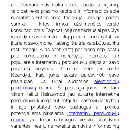
ar užsiimant indvidualia veikla, duodačia pajamų,
taip pat reiks pradinio kapitalo ir informacijos apie
numatytos srities rinką, tačiau ją jums gali padėti
surinkti ir kitos firmos, užsiimančios verslo
konsultacijomis. Taip pat jos jums tikriausiai pasiūlys
išbandyti savo verslo rinką pačiam prieš galutinai
įkuriant savo įmonę. Kadangi šiais laikais būtų sunku
rasti žmogų, kuris bent kartą per dieną neprisėstų
prie kompiuterio ir nenaršytų interneto, itin
populiarėja internetinių parduotuvių įdėjos ar savo
paslaugų siūlymas internetu, todėl jei norite
išbandyti, kaip jums seksis pardavinėti savo
paslaugas, jus tikrai sudomins
elektroninių
parduotuvių nuoma
. Ši paslauga jums leis tam
tikram laikui išsinuomoti jau sukurtą internetinę
parduotuvę, kuri galbūt netgi turi pastovių lankytojų
ir joje pristatyti savo paslaugas ar prekes
potencialiems pirkėjams.
Internetinių parduotuvių
nuoma
yra tikrai nebrangus verslo išbandymo
variantas, nes jums nereiks samdytis informacinių