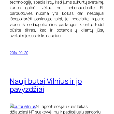
technologijų specialistų, kad jums sukurtų svetainę,
kurios galbūt vėliau net nebenaudosite. El.
parduotuvės nuoma yra kolkas dar nespėjusi
išpopuliarėti paslauga, taigi, jei nedelsite, tapsite
vienu iš nedaugelio šios paslaugos klientų, todėl
būsite tikras, kad ir potencialių klientų jūsų
svetainėje susirinks daugiau.
2014-09-20
Nauji butai Vilnius ir jo
pavyzdžiai
NT agentūros jau kuris laikas
džiaugiasi NT suaktyvėjimu ir padidėjusiu sandorių