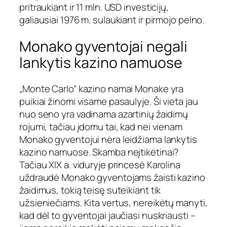
pritraukiant ir 11 mln. USD investicijų,
galiausiai 1976 m. sulaukiant ir pirmojo pelno.
Monako gyventojai negali
lankytis kazino namuose
„Monte Carlo“ kazino namai Monake yra
puikiai žinomi visame pasaulyje. Ši vieta jau
nuo seno yra vadinama azartinių žaidimų
rojumi, tačiau įdomu tai, kad nei vienam
Monako gyventojui nėra leidžiama lankytis
kazino namuose. Skamba neįtikėtinai?
Tačiau XIX a. viduryje princesė Karolina
uždraudė Monako gyventojams žaisti kazino
žaidimus, tokią teisę suteikiant tik
užsieniečiams. Kita vertus, nereikėtų manyti,
kad dėl to gyventojai jaučiasi nuskriausti –