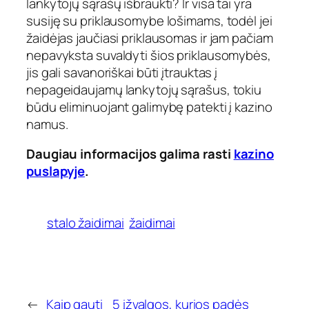
lankytojų sąrašų išbraukti? Ir visa tai yra
susiję su priklausomybe lošimams, todėl jei
žaidėjas jaučiasi priklausomas ir jam pačiam
nepavyksta suvaldyti šios priklausomybės,
jis gali savanoriškai būti įtrauktas į
nepageidaujamų lankytojų sąrašus, tokiu
būdu eliminuojant galimybę patekti į kazino
namus.
Daugiau informacijos galima rasti
kazino
puslapyje
.
stalo žaidimai
žaidimai
←
Kaip gauti
5 įžvalgos, kurios padės