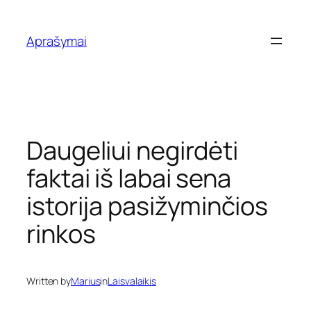
Eiti
prie
Aprašymai
turinio
Daugeliui negirdėti
faktai iš labai sena
istorija pasižyminčios
rinkos
Written by
Marius
in
Laisvalaikis