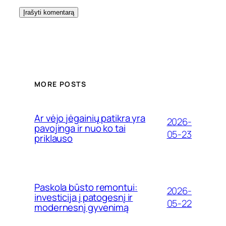
MORE POSTS
Ar vėjo jėgainių patikra yra
2026-
pavojinga ir nuo ko tai
05-23
priklauso
Paskola būsto remontui:
2026-
investicija į patogesnį ir
05-22
modernesnį gyvenimą