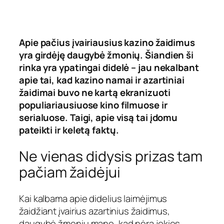
Apie pačius įvairiausius kazino žaidimus
yra girdėję daugybė žmonių. Šiandien ši
rinka yra ypatingai didelė – jau nekalbant
apie tai, kad kazino namai ir azartiniai
žaidimai buvo ne kartą ekranizuoti
populiariausiuose kino filmuose ir
serialuose. Taigi, apie visą tai įdomu
pateikti ir keletą faktų.
Ne vienas didysis prizas tam
pačiam žaidėjui
Kai kalbama apie didelius laimėjimus
žaidžiant įvairius azartinius žaidimus,
daugybė žmonių mano, kad nėra jokios