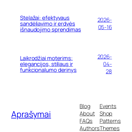
Stelažai: efektyvaus
2026-
sandėliavimo ir erdvės
05-16
išnaudojimo sprendimas
2026-
Laikrodžiai moterims:
04-
elegancijos, stiliaus ir
funkcionalumo derinys
28
Blog
Events
Aprašymai
About
Shop
FAQs
Patterns
Authors
Themes