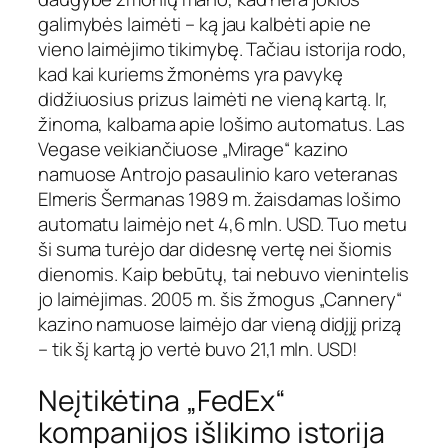
galimybės laimėti – ką jau kalbėti apie ne
vieno laimėjimo tikimybę. Tačiau istorija rodo,
kad kai kuriems žmonėms yra pavykę
didžiuosius prizus laimėti ne vieną kartą. Ir,
žinoma, kalbama apie lošimo automatus. Las
Vegase veikiančiuose „Mirage“ kazino
namuose Antrojo pasaulinio karo veteranas
Elmeris Šermanas 1989 m. žaisdamas lošimo
automatu laimėjo net 4,6 mln. USD. Tuo metu
ši suma turėjo dar didesnę vertę nei šiomis
dienomis. Kaip bebūtų, tai nebuvo vienintelis
jo laimėjimas. 2005 m. šis žmogus „Cannery“
kazino namuose laimėjo dar vieną didįjį prizą
– tik šį kartą jo vertė buvo 21,1 mln. USD!
Neįtikėtina „FedEx“
kompanijos išlikimo istorija