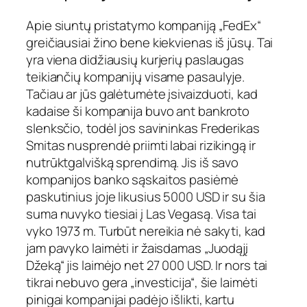
Apie siuntų pristatymo kompaniją „FedEx“
greičiausiai žino bene kiekvienas iš jūsų. Tai
yra viena didžiausių kurjerių paslaugas
teikiančių kompanijų visame pasaulyje.
Tačiau ar jūs galėtumėte įsivaizduoti, kad
kadaise ši kompanija buvo ant bankroto
slenksčio, todėl jos savininkas Frederikas
Smitas nusprendė priimti labai rizikingą ir
nutrūktgalvišką sprendimą. Jis iš savo
kompanijos banko sąskaitos pasiėmė
paskutinius joje likusius 5000 USD ir su šia
suma nuvyko tiesiai į Las Vegasą. Visa tai
vyko 1973 m. Turbūt nereikia nė sakyti, kad
jam pavyko laimėti ir žaisdamas „Juodąjį
Džeką“ jis laimėjo net 27 000 USD. Ir nors tai
tikrai nebuvo gera „investicija“, šie laimėti
pinigai kompanijai padėjo išlikti, kartu