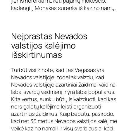
jiems nereikia mokėti pajamų mokesčio,
kadangi jį Monakas surenka iš kazino namų.
Neįprastas Nevados
valstijos kalėjimo
išskirtinumas
Turbūt visi žinote, kad Las Vegasas yra
Nevados valstijoje, todėl akivaizdu, kad
Nevados valstijoje azartiniai žaidimai vaidina
labai svarbų vaidmenį ir yra labai populiarūs.
Kita vertus, sunku būtų įsivaizduoti, kad kas
nors galėtų kalėjime leisti organizuoti
azartinius žaidimus. Kaip bebūtų, pasirodo,
kad net 35 metus Nevados valstijos kalėjime
veikė kazino namai! Ir visų svarbiausia, kad