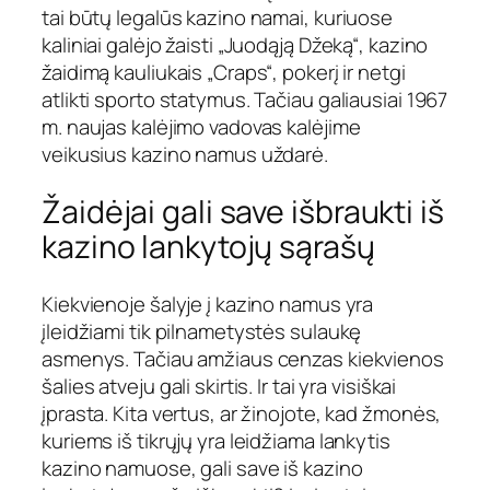
tai būtų legalūs kazino namai, kuriuose
kaliniai galėjo žaisti „Juodąją Džeką“, kazino
žaidimą kauliukais „Craps“, pokerį ir netgi
atlikti sporto statymus. Tačiau galiausiai 1967
m. naujas kalėjimo vadovas kalėjime
veikusius kazino namus uždarė.
Žaidėjai gali save išbraukti iš
kazino lankytojų sąrašų
Kiekvienoje šalyje į kazino namus yra
įleidžiami tik pilnametystės sulaukę
asmenys. Tačiau amžiaus cenzas kiekvienos
šalies atveju gali skirtis. Ir tai yra visiškai
įprasta. Kita vertus, ar žinojote, kad žmonės,
kuriems iš tikrųjų yra leidžiama lankytis
kazino namuose, gali save iš kazino