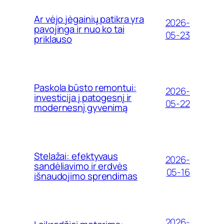
Ar vėjo jėgainių patikra yra
2026-
pavojinga ir nuo ko tai
05-23
priklauso
Paskola būsto remontui:
2026-
investicija į patogesnį ir
05-22
modernesnį gyvenimą
Stelažai: efektyvaus
2026-
sandėliavimo ir erdvės
05-16
išnaudojimo sprendimas
2026-