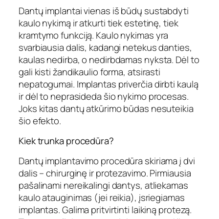
Dantų implantai vienas iš būdų sustabdyti
kaulo nykimą ir atkurti tiek estetinę, tiek
kramtymo funkciją. Kaulo nykimas yra
svarbiausia dalis, kadangi netekus danties,
kaulas nedirba, o nedirbdamas nyksta. Dėl to
gali kisti žandikaulio forma, atsirasti
nepatogumai. Implantas priverčia dirbti kaulą
ir dėl to neprasideda šio nykimo procesas.
Joks kitas dantų atkūrimo būdas nesuteikia
šio efekto.
Kiek trunka procedūra?
Dantų implantavimo procedūra skiriama į dvi
dalis – chirurginę ir protezavimo. Pirmiausia
pašalinami nereikalingi dantys, atliekamas
kaulo atauginimas (jei reikia), įsriegiamas
implantas. Galima pritvirtinti laikiną protezą.