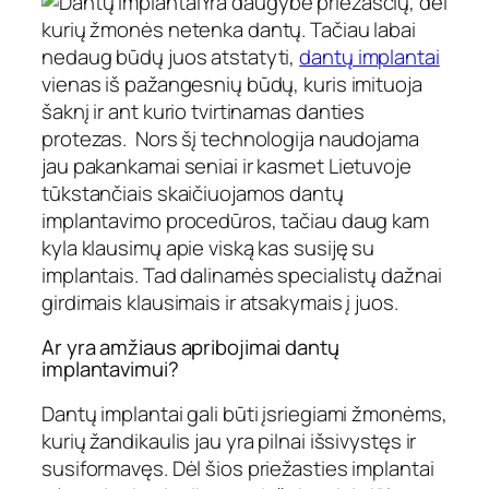
Yra daugybė priežasčių, dėl
kurių žmonės netenka dantų. Tačiau labai
nedaug būdų juos atstatyti,
dantų implantai
vienas iš pažangesnių būdų, kuris imituoja
šaknį ir ant kurio tvirtinamas danties
protezas. Nors šį technologija naudojama
jau pakankamai seniai ir kasmet Lietuvoje
tūkstančiais skaičiuojamos dantų
implantavimo procedūros, tačiau daug kam
kyla klausimų apie viską kas susiję su
implantais. Tad dalinamės specialistų dažnai
girdimais klausimais ir atsakymais į juos.
Ar yra amžiaus apribojimai dantų
implantavimui?
Dantų implantai gali būti įsriegiami žmonėms,
kurių žandikaulis jau yra pilnai išsivystęs ir
susiformavęs. Dėl šios priežasties implantai