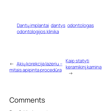
Dantų implantai
dantys
odontologas
odontologijos klinika
Kaip statyti
←
Akių korekcija lazeriu –
keramikinį kaminą
mitais apipinta procedūra
→
Comments