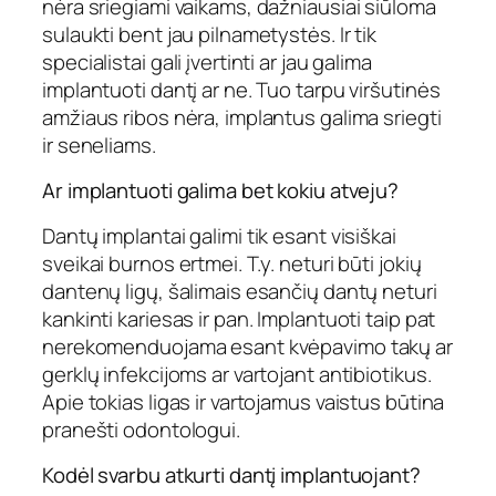
nėra sriegiami vaikams, dažniausiai siūloma
sulaukti bent jau pilnametystės. Ir tik
specialistai gali įvertinti ar jau galima
implantuoti dantį ar ne. Tuo tarpu viršutinės
amžiaus ribos nėra, implantus galima sriegti
ir seneliams.
Ar implantuoti galima bet kokiu atveju?
Dantų implantai galimi tik esant visiškai
sveikai burnos ertmei. T.y. neturi būti jokių
dantenų ligų, šalimais esančių dantų neturi
kankinti kariesas ir pan. Implantuoti taip pat
nerekomenduojama esant kvėpavimo takų ar
gerklų infekcijoms ar vartojant antibiotikus.
Apie tokias ligas ir vartojamus vaistus būtina
pranešti odontologui.
Kodėl svarbu atkurti dantį implantuojant?