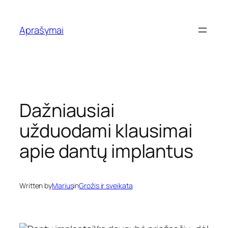
Eiti
prie
Aprašymai
turinio
Dažniausiai
užduodami klausimai
apie dantų implantus
Written by
Marius
in
Grožis ir sveikata