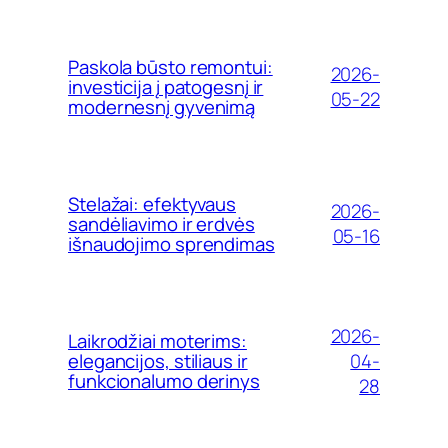
Paskola būsto remontui:
2026-
investicija į patogesnį ir
05-22
modernesnį gyvenimą
Stelažai: efektyvaus
2026-
sandėliavimo ir erdvės
05-16
išnaudojimo sprendimas
2026-
Laikrodžiai moterims:
04-
elegancijos, stiliaus ir
funkcionalumo derinys
28