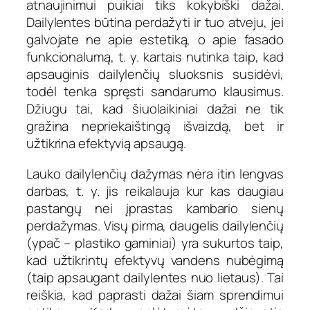
atnaujinimui puikiai tiks kokybiški dažai.
Dailylentes būtina perdažyti ir tuo atveju, jei
galvojate ne apie estetiką, o apie fasado
funkcionalumą, t. y. kartais nutinka taip, kad
apsauginis dailylenčių sluoksnis susidėvi,
todėl tenka spręsti sandarumo klausimus.
Džiugu tai, kad šiuolaikiniai dažai ne tik
gražina nepriekaištingą išvaizdą, bet ir
užtikrina efektyvią apsaugą.
Lauko dailylenčių dažymas nėra itin lengvas
darbas, t. y. jis reikalauja kur kas daugiau
pastangų nei įprastas kambario sienų
perdažymas. Visų pirma, daugelis dailylenčių
(ypač – plastiko gaminiai) yra sukurtos taip,
kad užtikrintų efektyvų vandens nubėgimą
(taip apsaugant dailylentes nuo lietaus). Tai
reiškia, kad paprasti dažai šiam sprendimui