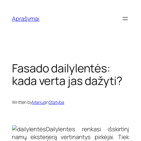
Eiti
prie
Aprašymai
turinio
Fasado dailylentės:
kada verta jas dažyti?
Written by
Marius
in
Statyba
Dailylentes renkasi išskirtinį
namų eksterjerą vertinantys pirkėjai. Tiek