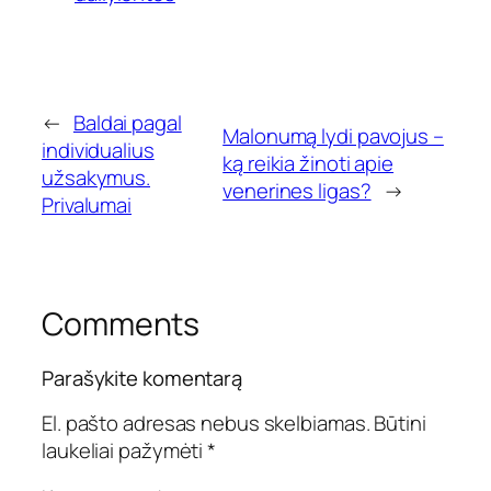
←
Baldai pagal
Malonumą lydi pavojus –
individualius
ką reikia žinoti apie
užsakymus.
venerines ligas?
→
Privalumai
Comments
Parašykite komentarą
El. pašto adresas nebus skelbiamas.
Būtini
laukeliai pažymėti
*