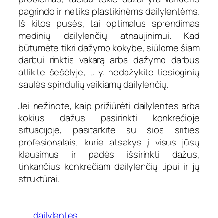
pagrindo ir netiks plastikinėms dailylentėms.
Iš kitos pusės, tai optimalus sprendimas
medinių dailylenčių atnaujinimui. Kad
būtumėte tikri dažymo kokybe, siūlome šiam
darbui rinktis vakarą arba dažymo darbus
atlikite šešėlyje, t. y. nedažykite tiesioginių
saulės spindulių veikiamų dailylenčių.
Jei nežinote, kaip prižiūrėti dailylentes arba
kokius dažus pasirinkti konkrečioje
situacijoje, pasitarkite su šios srities
profesionalais, kurie atsakys į visus jūsų
klausimus ir padės išsirinkti dažus,
tinkančius konkrečiam dailylenčių tipui ir jų
struktūrai.
dailylentes