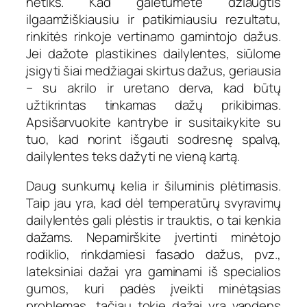
netiks. Kad galėtumėte džiaugtis
ilgaamžiškiausiu ir patikimiausiu rezultatu,
rinkitės rinkoje vertinamo gamintojo dažus.
Jei dažote plastikines dailylentes, siūlome
įsigyti šiai medžiagai skirtus dažus, geriausia
– su akrilo ir uretano derva, kad būtų
užtikrintas tinkamas dažų prikibimas.
Apsišarvuokite kantrybe ir susitaikykite su
tuo, kad norint išgauti sodresnę spalvą,
dailylentes teks dažyti ne vieną kartą.
Daug sunkumų kelia ir šiluminis plėtimasis.
Taip jau yra, kad dėl temperatūrų svyravimų
dailylentės gali plėstis ir trauktis, o tai kenkia
dažams. Nepamirškite įvertinti minėtojo
rodiklio, rinkdamiesi fasado dažus, pvz.,
lateksiniai dažai yra gaminami iš specialios
gumos, kuri padės įveikti minėtąsias
problemas, tačiau tokie dažai yra vandens