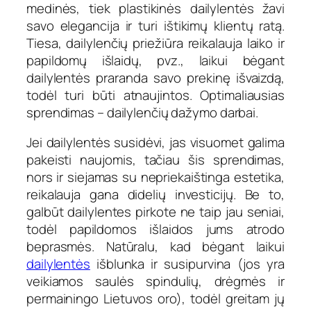
medinės, tiek plastikinės dailylentės žavi
savo elegancija ir turi ištikimų klientų ratą.
Tiesa, dailylenčių priežiūra reikalauja laiko ir
papildomų išlaidų, pvz., laikui bėgant
dailylentės praranda savo prekinę išvaizdą,
todėl turi būti atnaujintos. Optimaliausias
sprendimas – dailylenčių dažymo darbai.
Jei dailylentės susidėvi, jas visuomet galima
pakeisti naujomis, tačiau šis sprendimas,
nors ir siejamas su nepriekaištinga estetika,
reikalauja gana didelių investicijų. Be to,
galbūt dailylentes pirkote ne taip jau seniai,
todėl papildomos išlaidos jums atrodo
beprasmės. Natūralu, kad bėgant laikui
dailylentės
išblunka ir susipurvina (jos yra
veikiamos saulės spindulių, drėgmės ir
permainingo Lietuvos oro), todėl greitam jų