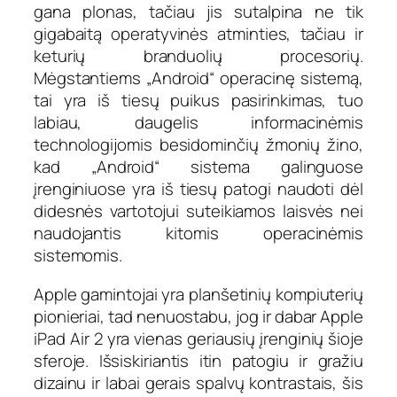
gana plonas, tačiau jis sutalpina ne tik
gigabaitą operatyvinės atminties, tačiau ir
keturių branduolių procesorių.
Mėgstantiems „Android“ operacinę sistemą,
tai yra iš tiesų puikus pasirinkimas, tuo
labiau, daugelis informacinėmis
technologijomis besidominčių žmonių žino,
kad „Android“ sistema galinguose
įrenginiuose yra iš tiesų patogi naudoti dėl
didesnės vartotojui suteikiamos laisvės nei
naudojantis kitomis operacinėmis
sistemomis.
Apple gamintojai yra planšetinių kompiuterių
pionieriai, tad nenuostabu, jog ir dabar Apple
iPad Air 2 yra vienas geriausių įrenginių šioje
sferoje. Išsiskiriantis itin patogiu ir gražiu
dizainu ir labai gerais spalvų kontrastais, šis