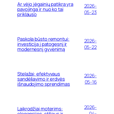
Ar vėjo jėgainių patikra yra
2026-
pavojinga ir nuo ko tai
05-23
priklauso
Paskola būsto remontui:
2026-
investicija į patogesnį ir
05-22
modernesnį gyvenimą
Stelažai: efektyvaus
2026-
sandėliavimo ir erdvės
05-16
išnaudojimo sprendimas
2026-
Laikrodžiai moterims:
04-
elegancijos, stiliaus ir