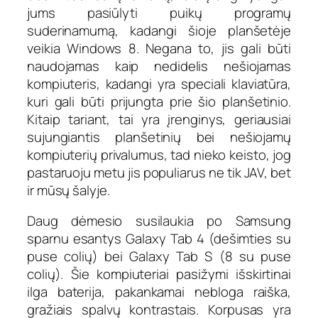
jums pasiūlyti puikų programų
suderinamumą, kadangi šioje planšetėje
veikia Windows 8. Negana to, jis gali būti
naudojamas kaip nedidelis nešiojamas
kompiuteris, kadangi yra speciali klaviatūra,
kuri gali būti prijungta prie šio planšetinio.
Kitaip tariant, tai yra įrenginys, geriausiai
sujungiantis planšetinių bei nešiojamų
kompiuterių privalumus, tad nieko keisto, jog
pastaruoju metu jis populiarus ne tik JAV, bet
ir mūsų šalyje.
Daug dėmesio susilaukia po Samsung
sparnu esantys Galaxy Tab 4 (dešimties su
puse colių) bei Galaxy Tab S (8 su puse
colių). Šie kompiuteriai pasižymi išskirtinai
ilga baterija, pakankamai nebloga raiška,
gražiais spalvų kontrastais. Korpusas yra