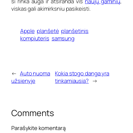
ši rinka auga ir atsiranda vis
naujų gaminių
,
viskas gali akimirksniu pasikeisti.
Apple
planšetė
planšetinis
kompiuteris
samsung
←
Auto nuoma
Kokia stogo danga yra
užsienyje
tinkamiausia?
→
Comments
Parašykite komentarą