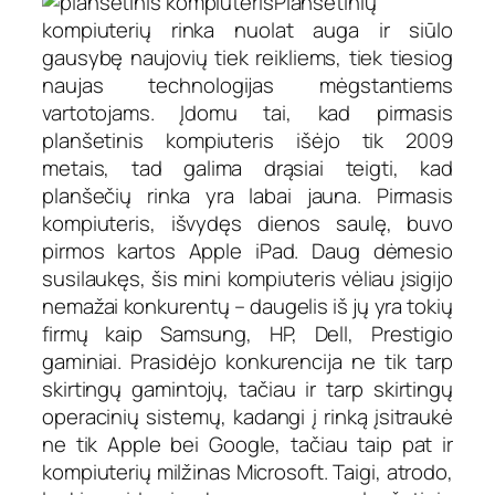
Planšetinių
kompiuterių rinka nuolat auga ir siūlo
gausybę naujovių tiek reikliems, tiek tiesiog
naujas technologijas mėgstantiems
vartotojams. Įdomu tai, kad pirmasis
planšetinis kompiuteris išėjo tik 2009
metais, tad galima drąsiai teigti, kad
planšečių rinka yra labai jauna. Pirmasis
kompiuteris, išvydęs dienos saulę, buvo
pirmos kartos Apple iPad. Daug dėmesio
susilaukęs, šis mini kompiuteris vėliau įsigijo
nemažai konkurentų – daugelis iš jų yra tokių
firmų kaip Samsung, HP, Dell, Prestigio
gaminiai. Prasidėjo konkurencija ne tik tarp
skirtingų gamintojų, tačiau ir tarp skirtingų
operacinių sistemų, kadangi į rinką įsitraukė
ne tik Apple bei Google, tačiau taip pat ir
kompiuterių milžinas Microsoft. Taigi, atrodo,