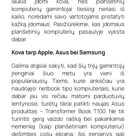
laukia įdomi kova, nes planšetinių
kompiuterių gamintojai tiesiog neriasi iš
kailio, norėdami savo vartotojams pristatyti
kažką įdomaus. Pasižiūrėkime, kas įdomaus
planšetinių kompiuterių pasaulyje vyksta
dabar.
Kova tarp Apple, Asus bei Samsung
Galima drąsiai sakyti, kad šių trijų gamintojų
įrenginiai šiuo metu yra vieni iš
populiariausių. Tiems, kurie anksčiau yra
naudojęsi netbook tipo kompiuteriais, kurie
dabar jau vis rečiau matomi parduotuvių
lentynose, turėtų tikrai patikti naujas Asus
produktas – Transformer Book T100. Ne tik
turintis gerą vaizdo raišką bei pakankamai
nemenką (kaip planšetiniam kompiuteriui)
dešimties colių ekraną, šis įrenginys gali