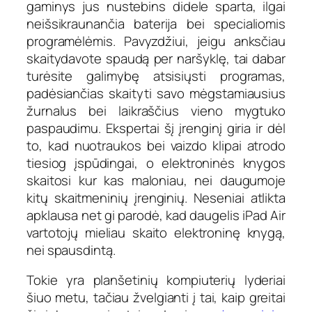
gaminys jus nustebins didele sparta, ilgai
neišsikraunančia baterija bei specialiomis
programėlėmis. Pavyzdžiui, jeigu anksčiau
skaitydavote spaudą per naršyklę, tai dabar
turėsite galimybę atsisiųsti programas,
padėsiančias skaityti savo mėgstamiausius
žurnalus bei laikraščius vieno mygtuko
paspaudimu. Ekspertai šį įrenginį giria ir dėl
to, kad nuotraukos bei vaizdo klipai atrodo
tiesiog įspūdingai, o elektroninės knygos
skaitosi kur kas maloniau, nei daugumoje
kitų skaitmeninių įrenginių. Neseniai atlikta
apklausa net gi parodė, kad daugelis iPad Air
vartotojų mieliau skaito elektroninę knygą,
nei spausdintą.
Tokie yra planšetinių kompiuterių lyderiai
šiuo metu, tačiau žvelgianti į tai, kaip greitai