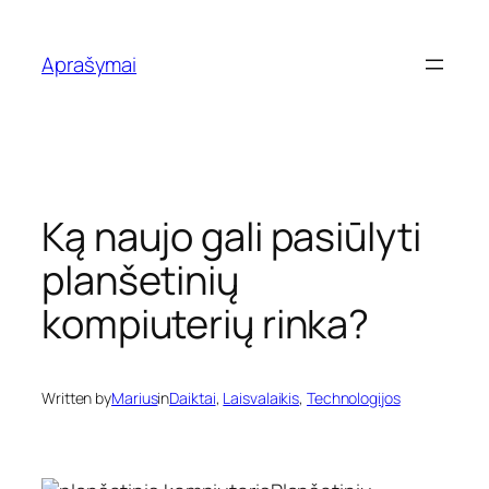
Eiti
prie
Aprašymai
turinio
Ką naujo gali pasiūlyti
planšetinių
kompiuterių rinka?
Written by
Marius
in
Daiktai
, 
Laisvalaikis
, 
Technologijos