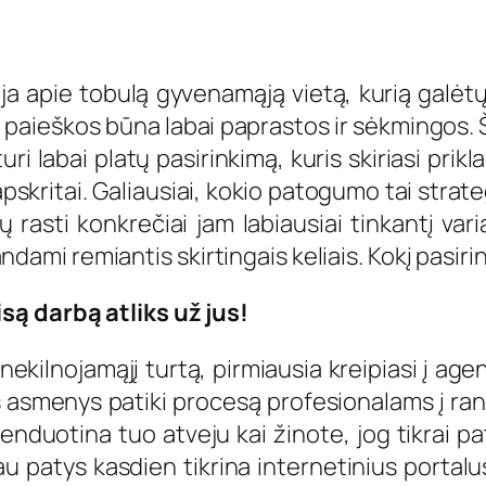
a apie tobulą gyvenamąją vietą, kurią galėtų 
da paieškos būna labai paprastos ir sėkmingos. Š
turi labai platų pasirinkimą, kuris skiriasi pr
skritai. Galiausiai, kokio patogumo tai strateg
 rasti konkrečiai jam labiausiai tinkantį var
randami remiantis skirtingais keliais. Kokį pasiri
są darbą atliks už jus!
kilnojamąjį turtą, pirmiausia kreipiasi į agen
s asmenys patiki procesą profesionalams į ran
enduotina tuo atveju kai žinote, jog tikrai p
au patys kasdien tikrina internetinius porta