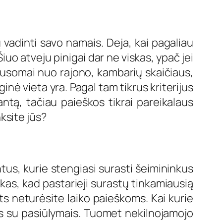
vadinti savo namais. Deja, kai pagaliau
iuo atveju pinigai dar ne viskas, ypač jei
iklausomai nuo rajono, kambarių skaičiaus,
inė vieta yra. Pagal tam tikrus kriterijus
iantą, tačiau paieškos tikrai pareikalaus
nksite jūs?
tus, kurie stengiasi surasti šeimininkus
kas, kad pastarieji surastų tinkamiausią
ats neturėsite laiko paieškoms. Kai kurie
lus su pasiūlymais. Tuomet nekilnojamojo