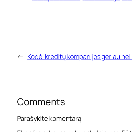
←
Kodėl kreditų kompanijos geriau ne
Comments
Parašykite komentarą