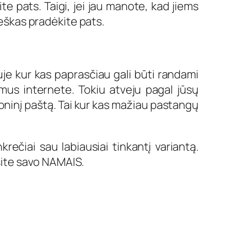
e pats. Taigi, jei jau manote, kad jiems
ieškas pradėkite pats.
iuje kur kas paprasčiau gali būti randami
bimus internete. Tokiu atveju pagal jūsų
troninį paštą. Tai kur kas mažiau pastangų
krečiai sau labiausiai tinkantį variantą.
nsite savo NAMAIS.