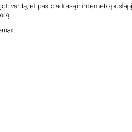
ti vardą, el. pašto adresą ir interneto puslapį,
arą.
mail.