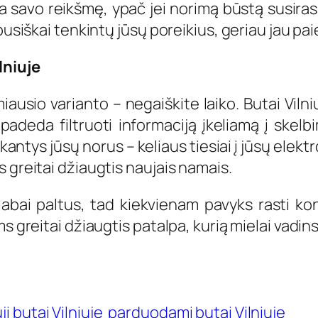
 savo reikšmę, ypač jei norimą būstą susirasit
pusiškai tenkintų jūsų poreikius, geriau jau pa
lniuje
ausio varianto – negaiškite laiko. Butai Viln
 padeda filtruoti informaciją įkeliamą į skel
kantys jūsų norus – keliaus tiesiai į jūsų elek
 greitai džiaugtis naujais namais.
 labai paltus, tad kiekvienam pavyks rasti kon
ms greitai džiaugtis patalpa, kurią mielai vadi
ji butai Vilniuje
parduodami butai Vilniuje