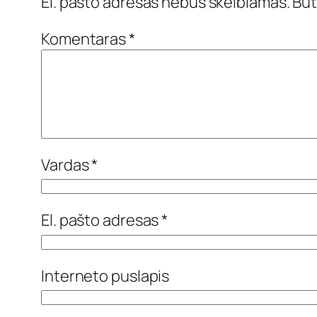
El. pašto adresas nebus skelbiamas.
Būt
Komentaras
*
Vardas
*
El. pašto adresas
*
Interneto puslapis