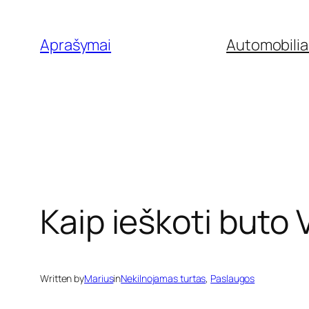
Eiti
prie
Aprašymai
Automobilia
turinio
Kaip ieškoti buto 
Written by
Marius
in
Nekilnojamas turtas
, 
Paslaugos