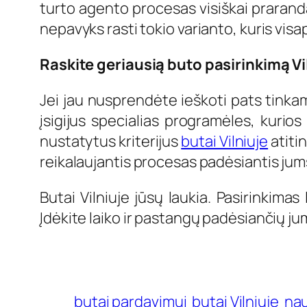
turto agento procesas visiškai praranda
nepavyks rasti tokio varianto, kuris visa
Raskite geriausią buto pasirinkimą Vi
Jei jau nusprendėte ieškoti pats tinkami
įsigijus specialias programėles, kurios
nustatytus kriterijus
butai Vilniuje
atitin
reikalaujantis procesas padėsiantis jums
Butai Vilniuje jūsų laukia. Pasirinkimas
Įdėkite laiko ir pastangų padėsiančių ju
butai pardavimui
butai Vilniuje
nau