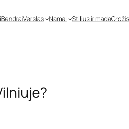
i
Bendrai
Verslas
Namai
Stilius ir mada
Grožis
Vilniuje?