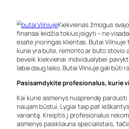
Kiekvienas žmogus svajoj
finansai leidžia tokius įsigyti – ne visa
esate įnoringas klientas. Butai Vilniuje 
kurie yra bute, remonto ar buto stovio ap
beveik kiekvienai individualybei pavyktų
labai daug laiko. Butai Vilniuje gali būti 
Pasisamdykite profesionalus, kurie vi
Kai kurie asmenys nusprendę parduoti ne
naujam būstui. Lygiai taip pat ieškanty
variantą. Kreiptis į profesionalus rekom
asmenys pasikliauna specialistais, tači