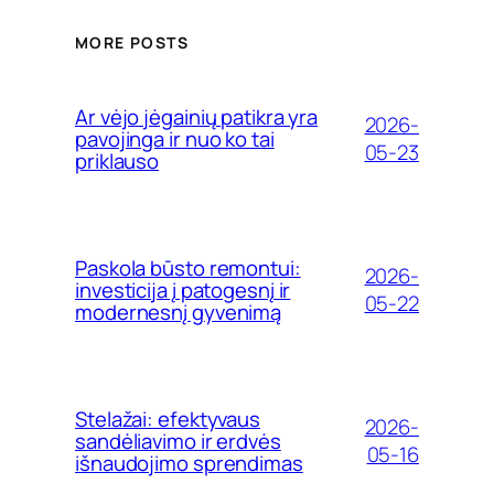
MORE POSTS
Ar vėjo jėgainių patikra yra
2026-
pavojinga ir nuo ko tai
05-23
priklauso
Paskola būsto remontui:
2026-
investicija į patogesnį ir
05-22
modernesnį gyvenimą
Stelažai: efektyvaus
2026-
sandėliavimo ir erdvės
05-16
išnaudojimo sprendimas