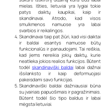
mielas. Išties, lietuviai yra lygiai tokie
patys daiktų kaupikai, kaip ir
skandinavai. Atrodo, kad visos
smulkmenos namuose yra labai
svarbios ir reikalingos.
Skandinavai taip pat žiūri, kad visi daiktai
ir baldai esantys namuose būtų
funkcionalūs ir panaudojami. Tai reiškia,
kad jiems nereikia jokių daiktų, kurie
neatlieka jokios realios funkcijos. Būtent
todėl
skandinaviški baldai
labai dažnai
išsilanksto ir kaip deformuojasi
pakeisdami savo funkcijas.
Skandinaviški baldai dažniausiai būna
su įvairiais papuošimais ir pagražinimais.
Būtent todėl šio tipo baldus ir labai
mėgsta lietuviai.