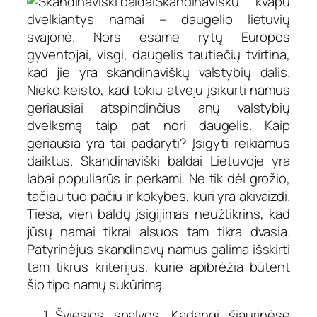
Skandinavišku kvapu
dvelkiantys namai – daugelio lietuvių
svajonė. Nors esame rytų Europos
gyventojai, visgi, daugelis tautiečių tvirtina,
kad jie yra skandinaviškų valstybių dalis.
Nieko keisto, kad tokiu atveju įsikurti namus
geriausiai atspindinčius anų valstybių
dvelksmą taip pat nori daugelis. Kaip
geriausia yra tai padaryti? Įsigyti reikiamus
daiktus. Skandinaviški baldai Lietuvoje yra
labai populiarūs ir perkami. Ne tik dėl grožio,
tačiau tuo pačiu ir kokybės, kuri yra akivaizdi.
Tiesa, vien baldų įsigijimas neužtikrins, kad
jūsų namai tikrai alsuos tam tikra dvasia.
Patyrinėjus skandinavų namus galima išskirti
tam tikrus kriterijus, kurie apibrėžia būtent
šio tipo namų sukūrimą.
Šviesios spalvos. Kadangi šiaurinėse