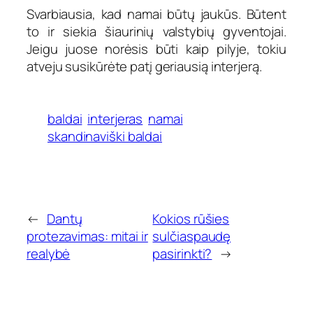
Svarbiausia, kad namai būtų jaukūs. Būtent
to ir siekia šiaurinių valstybių gyventojai.
Jeigu juose norėsis būti kaip pilyje, tokiu
atveju susikūrėte patį geriausią interjerą.
baldai
interjeras
namai
skandinaviški baldai
←
Dantų
Kokios rūšies
protezavimas: mitai ir
sulčiaspaudę
realybė
pasirinkti?
→