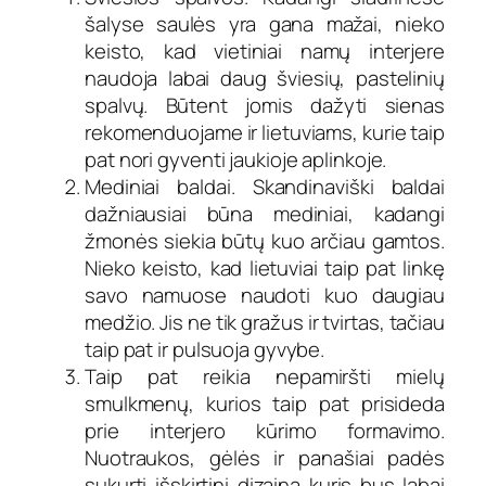
šalyse saulės yra gana mažai, nieko
keisto, kad vietiniai namų interjere
naudoja labai daug šviesių, pastelinių
spalvų. Būtent jomis dažyti sienas
rekomenduojame ir lietuviams, kurie taip
pat nori gyventi jaukioje aplinkoje.
Mediniai baldai. Skandinaviški baldai
dažniausiai būna mediniai, kadangi
žmonės siekia būtų kuo arčiau gamtos.
Nieko keisto, kad lietuviai taip pat linkę
savo namuose naudoti kuo daugiau
medžio. Jis ne tik gražus ir tvirtas, tačiau
taip pat ir pulsuoja gyvybe.
Taip pat reikia nepamiršti mielų
smulkmenų, kurios taip pat prisideda
prie interjero kūrimo formavimo.
Nuotraukos, gėlės ir panašiai padės
sukurti išskirtinį dizainą kuris bus labai