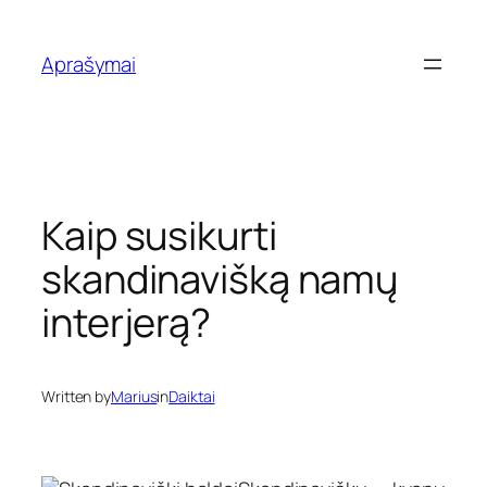
Eiti
prie
Aprašymai
turinio
Kaip susikurti
skandinavišką namų
interjerą?
Written by
Marius
in
Daiktai