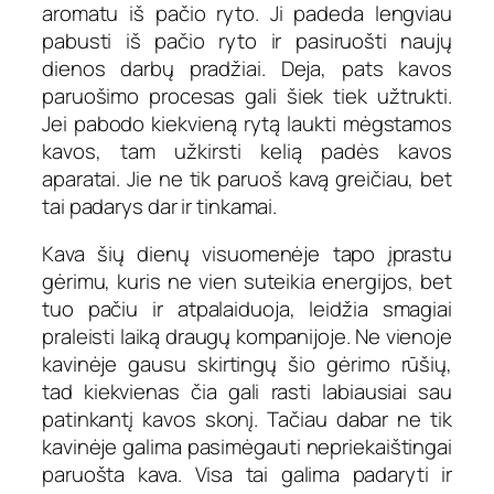
aromatu iš pačio ryto. Ji padeda lengviau
pabusti iš pačio ryto ir pasiruošti naujų
dienos darbų pradžiai. Deja, pats kavos
paruošimo procesas gali šiek tiek užtrukti.
Jei pabodo kiekvieną rytą laukti mėgstamos
kavos, tam užkirsti kelią padės kavos
aparatai. Jie ne tik paruoš kavą greičiau, bet
tai padarys dar ir tinkamai.
Kava šių dienų visuomenėje tapo įprastu
gėrimu, kuris ne vien suteikia energijos, bet
tuo pačiu ir atpalaiduoja, leidžia smagiai
praleisti laiką draugų kompanijoje. Ne vienoje
kavinėje gausu skirtingų šio gėrimo rūšių,
tad kiekvienas čia gali rasti labiausiai sau
patinkantį kavos skonį. Tačiau dabar ne tik
kavinėje galima pasimėgauti nepriekaištingai
paruošta kava. Visa tai galima padaryti ir