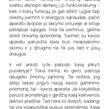
svarbu atkreipti dėmesį į jo funkcionalumą –
kiek ir kokių funkcijų jis gali atlikti. Lygiai taip
reikėtų įvertinti ir energijos sąnaudas, pačio
aparato dydį bei jo laikymo virtuvėje ar kitoje
patalpoje sąlygas. Visa tai įvertinus, galima
atlikti tinkamą sprendimą. Tuomet su kavos
aparatu paruošta kava bus neapsakomo
skoniu ir ji džiugins ne tik jus, bet ir jūsų
draugus.
Ir vėl anksti ryte pabodo kavą plikyti
puodelyje? Tokia mintis, ko gero, pastoja
daugelio žmonių sąmonę. Tai reiškia, jog
atėjo laikas įsigyti naują kavos gaminimo
priemonę, tai – kavos aparatai. Jie kokybiškai
paruoš aromatingą ir gardžią kavą kiekvienos
dienos pradžiai. Tad nėra ko dvejoti, kadangi
tai yra visapusiškai puikus sprendimas. Kava