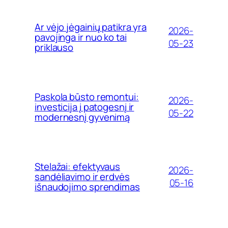
Ar vėjo jėgainių patikra yra
2026-
pavojinga ir nuo ko tai
05-23
priklauso
Paskola būsto remontui:
2026-
investicija į patogesnį ir
05-22
modernesnį gyvenimą
Stelažai: efektyvaus
2026-
sandėliavimo ir erdvės
05-16
išnaudojimo sprendimas