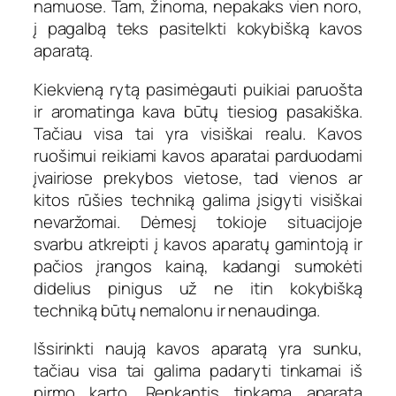
namuose. Tam, žinoma, nepakaks vien noro,
į pagalbą teks pasitelkti kokybišką kavos
aparatą.
Kiekvieną rytą pasimėgauti puikiai paruošta
ir aromatinga kava būtų tiesiog pasakiška.
Tačiau visa tai yra visiškai realu. Kavos
ruošimui reikiami kavos aparatai parduodami
įvairiose prekybos vietose, tad vienos ar
kitos rūšies techniką galima įsigyti visiškai
nevaržomai. Dėmesį tokioje situacijoje
svarbu atkreipti į kavos aparatų gamintoją ir
pačios įrangos kainą, kadangi sumokėti
didelius pinigus už ne itin kokybišką
techniką būtų nemalonu ir nenaudinga.
Išsirinkti naują kavos aparatą yra sunku,
tačiau visa tai galima padaryti tinkamai iš
pirmo karto. Renkantis tinkamą aparatą