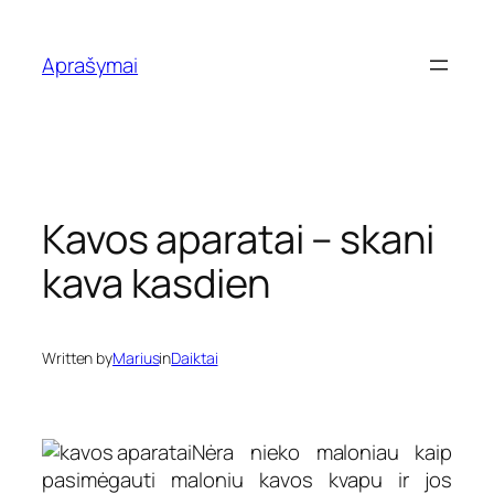
Eiti
prie
Aprašymai
turinio
Kavos aparatai – skani
kava kasdien
Written by
Marius
in
Daiktai
Nėra nieko maloniau kaip
pasimėgauti maloniu kavos kvapu ir jos