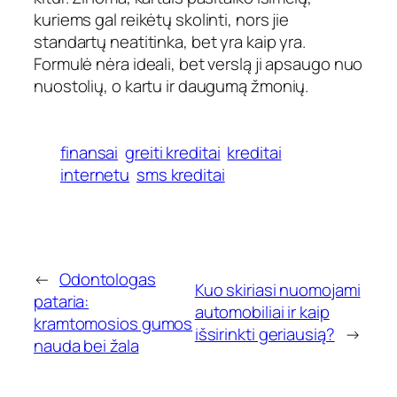
kuriems gal reikėtų skolinti, nors jie
standartų neatitinka, bet yra kaip yra.
Formulė nėra ideali, bet verslą ji apsaugo nuo
nuostolių, o kartu ir daugumą žmonių.
finansai
greiti kreditai
kreditai
internetu
sms kreditai
←
Odontologas
Kuo skiriasi nuomojami
pataria:
automobiliai ir kaip
kramtomosios gumos
išsirinkti geriausią?
→
nauda bei žala