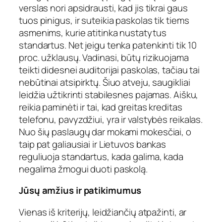
verslas nori apsidrausti, kad jis tikrai gaus
tuos pinigus, ir suteikia paskolas tik tiems
asmenims, kurie atitinka nustatytus
standartus. Net jeigu tenka patenkinti tik 10
proc. užklausų. Vadinasi, būtų rizikuojama
teikti didesnei auditorijai paskolas, tačiau tai
nebūtinai atsipirktų. Šiuo atveju, saugikliai
leidžia užtikrinti stabilesnes pajamas. Aišku,
reikia paminėti ir tai, kad greitas kreditas
telefonu, pavyzdžiui, yra ir valstybės reikalas.
Nuo šių paslaugų dar mokami mokesčiai, o
taip pat galiausiai ir Lietuvos bankas
reguliuoja standartus, kada galima, kada
negalima žmogui duoti paskolą.
Jūsų amžius ir patikimumus
Vienas iš kriterijų, leidžiančių atpažinti, ar