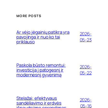
MORE POSTS
Ar vėjo jėgainių patikra yra
2026-
pavojinga ir nuo ko tai
05-23
priklauso
Paskola būsto remontui:
2026-
investicija į patogesnį ir
05-22
modernesnį gyvenimą
Stelažai: efektyvaus
2026-
sandėliavimo ir erdvės
05-16
išnaudojimo sprendimas