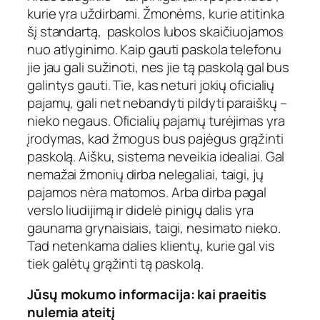
kurie yra uždirbami. Žmonėms, kurie atitinka
šį standartą, paskolos lubos skaičiuojamos
nuo atlyginimo. Kaip gauti paskola telefonu
jie jau gali sužinoti, nes jie tą paskolą gal bus
galintys gauti. Tie, kas neturi jokių oficialių
pajamų, gali net nebandyti pildyti paraiškų –
nieko negaus. Oficialių pajamų turėjimas yra
įrodymas, kad žmogus bus pajėgus grąžinti
paskolą. Aišku, sistema neveikia idealiai. Gal
nemažai žmonių dirba nelegaliai, taigi, jų
pajamos nėra matomos. Arba dirba pagal
verslo liudijimą ir didelė pinigų dalis yra
gaunama grynaisiais, taigi, nesimato nieko.
Tad netenkama dalies klientų, kurie gal vis
tiek galėtų grąžinti tą paskolą.
Jūsų mokumo informacija: kai praeitis
nulemia ateitį