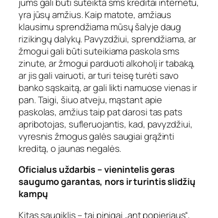
jums gali būti suteikta sms kreditai internetu,
yra jūsų amžius. Kaip matote, amžiaus
klausimu sprendžiama mūsų šalyje daug
rizikingų dalykų. Pavyzdžiui, sprendžiama, ar
žmogui gali būti suteikiama paskola sms
zinute, ar žmogui parduoti alkoholį ir tabaką,
ar jis gali vairuoti, ar turi teisę turėti savo
banko sąskaitą, ar gali likti namuose vienas ir
pan. Taigi, šiuo atveju, mąstant apie
paskolas, amžius taip pat darosi tas pats
apribotojas, sufleruojantis, kad, pavyzdžiui,
vyresnis žmogus galės saugiai grąžinti
kreditą, o jaunas negalės.
Oficialus uždarbis – vienintelis geras
saugumo garantas, nors ir turintis slidžių
kampų
Kitas saugiklis – tai pinigai „ant popieriaus“,