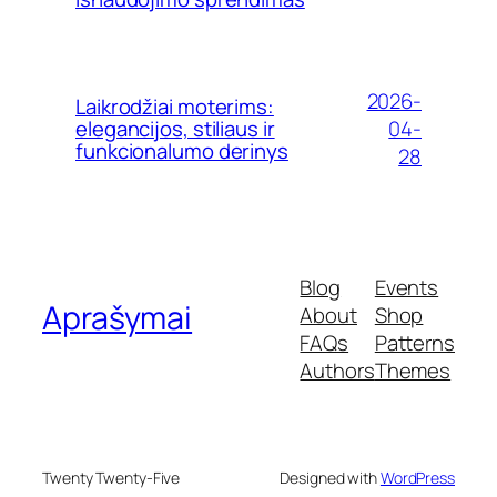
2026-
Laikrodžiai moterims:
04-
elegancijos, stiliaus ir
funkcionalumo derinys
28
Blog
Events
Aprašymai
About
Shop
FAQs
Patterns
Authors
Themes
Twenty Twenty-Five
Designed with
WordPress