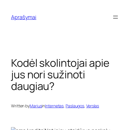
Eiti
prie
Aprašymai
turinio
Kodėl skolintojai apie
jus nori sužinoti
daugiau?
Written by
Marius
in
Internetas
, 
Paslaugos
, 
Verslas