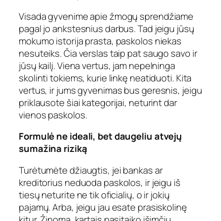
Visada gyvenime apie žmogų sprendžiame
pagal jo ankstesnius darbus. Tad jeigu jūsų
mokumo istorija prasta, paskolos niekas
nesuteiks. Čia verslas taip pat saugo savo ir
jūsų kailį. Viena vertus, jam nepelninga
skolinti tokiems, kurie linkę neatiduoti. Kita
vertus, ir jums gyvenimas bus geresnis, jeigu
priklausote šiai kategorijai, neturint dar
vienos paskolos.
Formulė ne ideali, bet daugeliu atvejų
sumažina riziką
Turėtumėte džiaugtis, jei bankas ar
kreditorius neduoda paskolos, ir jeigu iš
tiesų neturite ne tik oficialių, o ir jokių
pajamų. Arba, jeigu jau esate prasiskolinę
kitur. Žinoma, kartais pasitaiko išimčių,