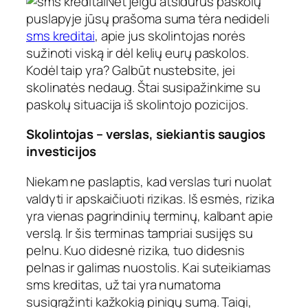
Net jeigu atsidūrus paskolų
puslapyje jūsų prašoma suma tėra nedideli
sms kreditai
, apie jus skolintojas norės
sužinoti viską ir dėl kelių eurų paskolos.
Kodėl taip yra? Galbūt nustebsite, jei
skolinatės nedaug. Štai susipažinkime su
paskolų situacija iš skolintojo pozicijos.
Skolintojas – verslas, siekiantis saugios
investicijos
Niekam ne paslaptis, kad verslas turi nuolat
valdyti ir apskaičiuoti rizikas. Iš esmės, rizika
yra vienas pagrindinių terminų, kalbant apie
verslą. Ir šis terminas tampriai susijęs su
pelnu. Kuo didesnė rizika, tuo didesnis
pelnas ir galimas nuostolis. Kai suteikiamas
sms kreditas, už tai yra numatoma
susigrąžinti kažkokią pinigų sumą. Taigi,