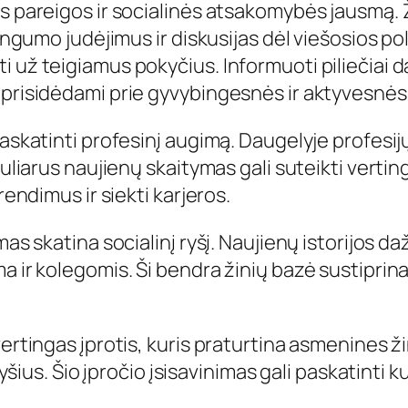
nės pareigos ir socialinės atsakomybės jausmą
isingumo judėjimus ir diskusijas dėl viešosios 
 už teigiamus pokyčius. Informuoti piliečiai d
 prisidėdami prie gyvybingesnės ir aktyvesnės
paskatinti profesinį augimą. Daugelyje profesij
guliarus naujienų skaitymas gali suteikti verti
rendimus ir siekti karjeros.
imas skatina socialinį ryšį. Naujienų istorijos 
a ir kolegomis. Ši bendra žinių bazė sustiprina
ertingas įprotis, kuris praturtina asmenines ži
 ryšius. Šio įpročio įsisavinimas gali paskatinti 