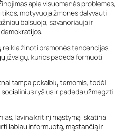
. Žinojimas apie visuomenės problemas,
politikos, motyvuoja žmones dalyvauti
ažniau balsuoja, savanoriauja ir
 demokratijos.
ų reikia žinoti pramonės tendencijas,
ngų įžvalgų, kurios padeda formuoti
dažnai tampa pokalbių temomis, todėl
 socialinius ryšius ir padeda užmegzti
nias, lavina kritinį mąstymą, skatina
kurti labiau informuotą, mąstančią ir