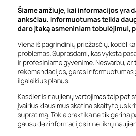
Šiame amžiuje, kai informacijos yra d
anksčiau. Informuotumas teikia daug 
daro įtaką asmeniniam tobulėjimui, pil
Viena iš pagrindinių priežasčių, kodėl ka
problemas. Suprasdami, kas vyksta pasa
ir profesiniame gyvenime. Nesvarbu, ar t
rekomendacijos, geras informuotumas ga
ilgalaikius planus.
Kasdienis naujienų vartojimas taip pat sti
įvairius klausimus skatina skaitytojus kr
supratimą. Tokia praktika ne tik gerina pa
gausu dezinformacijos ir netikrų naujie