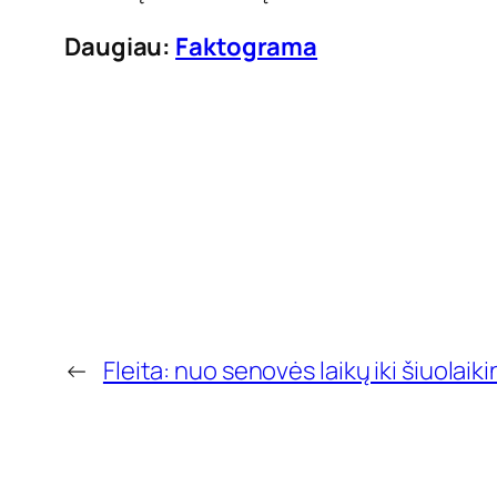
Daugiau:
Faktograma
←
Fleita: nuo senovės laikų iki šiuolai