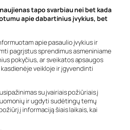
i naujienas tapo svarbiau nei bet kada
otumu apie dabartinius įvykius, bet
informuotam apie pasaulio įvykius ir
riimti pagrįstus sprendimus asmeniniame
inius pokyčius, ar sveikatos apsaugos
sdienėje veikloje ir įgyvendinti
sipažinimas su įvairiais požiūriais į
uo nuomonių ir ugdyti sudėtingų temų
iūrį į informaciją šiais laikais, kai