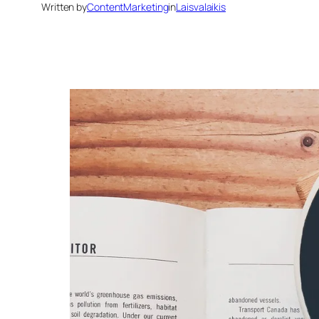
Written by
ContentMarketing
in
Laisvalaikis