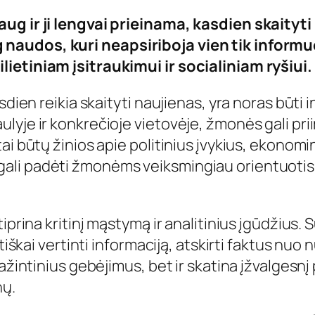
aug ir ji lengvai prieinama, kasdien skaityt
naudos, kuri neapsiriboja vien tik informu
ietiniam įsitraukimui ir socialiniam ryšiui.
sdien reikia skaityti naujienas, yra noras būti 
ulyje ir konkrečioje vietovėje, žmonės gali p
ai būtų žinios apie politinius įvykius, ekonom
li padėti žmonėms veiksmingiau orientuotis ka
prina kritinį mąstymą ir analitinius įgūdžius. Su
itiškai vertinti informaciją, atskirti faktus n
žintinius gebėjimus, bet ir skatina įžvalgesnį pož
nų.