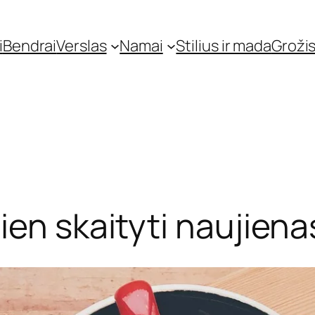
i
Bendrai
Verslas
Namai
Stilius ir mada
Grožis
ien skaityti naujiena