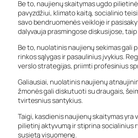
Be to, naujienų skaitymas ugdo pilieti
pavyzdžiui, klimato kaitą, socialinio te
savo bendruomenės veikloje ir pasisakyti
dalyvauja prasmingose diskusijose, taip
Be to, nuolatinis naujienų sekimas gali 
rinkos sąlygas ir pasaulinius įvykius. Re
verslo strategijas, priimti profesinius sp
Galiausiai, nuolatinis naujienų atnaujin
žmonės gali diskutuoti su draugais, šeim
tvirtesnius santykius.
Taigi, kasdienis naujienų skaitymas yra v
pilietinį aktyvumą ir stiprina socialinius
susietą visuomenę.