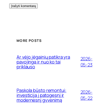
MORE POSTS
Ar vėjo jėgainių patikra yra
2026-
pavojinga ir nuo ko tai
05-23
priklauso
Paskola būsto remontui:
2026-
investicija į patogesnį ir
05-22
modernesnį gyvenimą