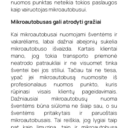
nuomos punktas neteikia tokios paslaugos
kaip vairuotojas mikroautobusui.
Mikroautobusas gali atrodyti gražiai
Kai mikroautobusai nuomojami šventėms ir
vakarėliams, labai dažnai abejonių sukelia
mikroautobuso išvaizda. Kartais klientai
mano, jog tokia transporto priemonė
neatrodo patraukliai ir ne visuomet tinka
šventei bei jos stiliui. Tačiau tai ne tiesa,
ypač jei mikroautobusą nuomosite iš
profesionalaus nuomos punkto, kuris
rūpinasi visais klientų pageidavimais.
Dažniausiai mikroautobusų nuoma
šventėms būna siūloma ne šiaip sau, o su
šventėms pritaikytais ir paruoštais
mikroautobusais. Tai reiškia, jog lygiai taip
pat kaip limuziną, taip ir mikroautobusą