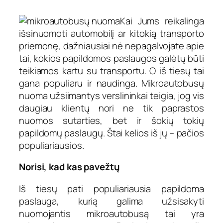
Kai Jums reikalinga
išsinuomoti automobilį ar kitokią transporto
priemonę, dažniausiai nė nepagalvojate apie
tai, kokios papildomos paslaugos galėtų būti
teikiamos kartu su transportu. O iš tiesų tai
gana populiaru ir naudinga. Mikroautobusų
nuoma užsiimantys verslininkai teigia, jog vis
daugiau klientų nori ne tik paprastos
nuomos sutarties, bet ir šokių tokių
papildomų paslaugų. Štai kelios iš jų – pačios
populiariausios.
Norisi, kad kas pavežtų
Iš tiesų pati populiariausia papildoma
paslauga, kurią galima užsisakyti
nuomojantis mikroautobusą tai yra