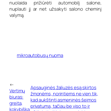
nuolaida prižiūrėti automobilį salone,
nuplauti jį ar net užsakyti salono cheminį
valymą.
mikroautobusų nuoma
←
Apsauginės žaliuzės esą skirtos
Vertimų
žmonėms, norintiems ne vien tik,
biuras:
kad aukštinti asmeninės šeimos
greita,
privatumą, tačiau be viso to ir
kokybiška