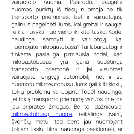
vairuotojo nuoma. Pasirodo, daugelis
nuomos punktų iš tiesų nuomoja ne tik
transporto priemones, bet ir vairuotojus,
galinius pagelbėti Jums, kai greitai ir saugiai
reikia nuvykti nuo vieno iki kito taško. Kodėl
naudinga samdyti ir vairuotoją, kai
nuomojate mikroautobusą? Tai labai patogi ir
tinkama paslauga pirmiausia todėl, kad
mikroautobusas yra gana sudėtinga
transporto priemonė ir jei visuomet
vairuojate lengvąjį automobilį, net ir su
nuomotu mikroautobusu Jums gali kilti šiokių
tokių problemų vairuojant. Todėl naudinga,
jei tokią transporto priemonę vairuos prie jos
jau pripratęs žmogus. Be to, dažniausiai
mikroautobusų nuoma
reikalinga įvairių
švenčių metu, tad bent jau nuomojant
tokiam tikslui tikrai naudinga pasidomėti, ar