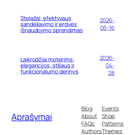
Stelažai: efektyvaus
2026-
sandėliavimo ir erdvės
05-16
išnaudojimo sprendimas
2026-
Laikrodžiai moterims:
04-
elegancijos, stiliaus ir
funkcionalumo derinys
28
Blog
Events
Aprašymai
About
Shop
FAQs
Patterns
Authors
Themes