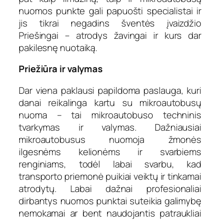
nuomos punkte gali papuošti specialistai ir
jis tikrai negadins šventės įvaizdžio
Priešingai – atrodys žavingai ir kurs dar
pakilesnę nuotaiką.
Priežiūra ir valymas
Dar viena paklausi papildoma paslauga, kuri
danai reikalinga kartu su mikroautobusų
nuoma – tai mikroautobuso techninis
tvarkymas ir valymas. Dažniausiai
mikroautobusus nuomoja žmonės
ilgesnėms kelionėms ir svarbiems
renginiams, todėl labai svarbu, kad
transporto priemonė puikiai veiktų ir tinkamai
atrodytų. Labai dažnai profesionaliai
dirbantys nuomos punktai suteikia galimybę
nemokamai ar bent naudojantis patraukliai