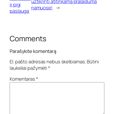
užtikrinti atitinkamą pralaidumą
ir pigi
namuose!
→
paslauga
Comments
Parašykite komentarą
El. pašto adresas nebus skelbiamas.
Būtini
laukeliai pažymėti
*
Komentaras
*