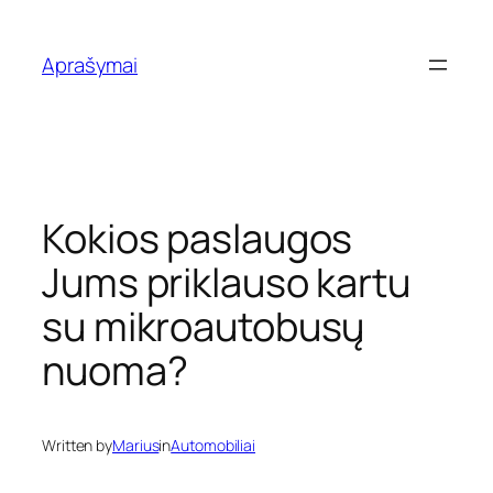
Eiti
prie
Aprašymai
turinio
Kokios paslaugos
Jums priklauso kartu
su mikroautobusų
nuoma?
Written by
Marius
in
Automobiliai