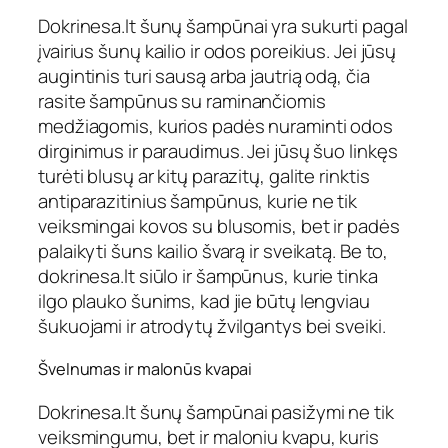
D
okrinesa.lt šunų šampūnai
yra sukurti pagal
įvairius šunų kailio ir odos poreikius. Jei jūsų
augintinis turi sausą arba jautrią odą, čia
rasite šampūnus su raminančiomis
medžiagomis, kurios padės nuraminti odos
dirginimus ir paraudimus. Jei jūsų šuo linkęs
turėti blusų ar kitų parazitų, galite rinktis
antiparazitinius šampūnus, kurie ne tik
veiksmingai kovos su blusomis, bet ir padės
palaikyti šuns kailio švarą ir sveikatą. Be to,
dokrinesa.lt
siūlo ir šampūnus, kurie tinka
ilgo plauko šunims, kad jie būtų lengviau
šukuojami ir atrodytų žvilgantys bei sveiki.
Švelnumas ir malonūs kvapai
D
okrinesa.lt šunų šampūnai
pasižymi ne tik
veiksmingumu, bet ir maloniu kvapu, kuris