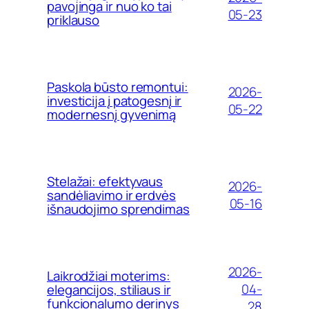
pavojinga ir nuo ko tai
05-23
priklauso
Paskola būsto remontui:
2026-
investicija į patogesnį ir
05-22
modernesnį gyvenimą
Stelažai: efektyvaus
2026-
sandėliavimo ir erdvės
05-16
išnaudojimo sprendimas
2026-
Laikrodžiai moterims:
04-
elegancijos, stiliaus ir
funkcionalumo derinys
28