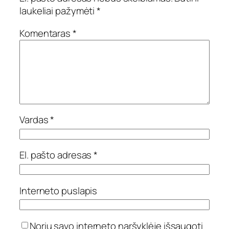
laukeliai pažymėti
*
Komentaras
*
Vardas
*
El. pašto adresas
*
Interneto puslapis
Noriu savo interneto naršyklėje išsaugoti