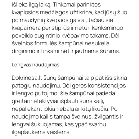
išlieka ilgą laiką. Tinkamai parinktos
kvapiosios medžiagos užtikrina, kad jūsų šuo
po maudynių kvėpuos gaiviai, tačiau šie
kvapai nėra per stiprūs ir neturi kenksmingo
poveikio augintinio kvėpavimo takams. Dėl
švelnios formulės šampūnai nesukelia
dirginimo ir tinkami net ir jautriems šunims.
Lengvas naudojimas
D
okrinesa.lt šunų šampūnai
taip pat išsiskiria
patogiu naudojimu. Dėl geros konsistencijos
ir lengvo putojimo, šie šampūnai padeda
greitai ir efektyviai išplauti šuns kailį,
nepaliekant jokių riebalų ar kitų likučių. Po
naudojimo kailis tampa švelnus, žvilgantis ir
lengvai šukuojamas, kas ypač svarbu
ilgaplaukėms veislėms.