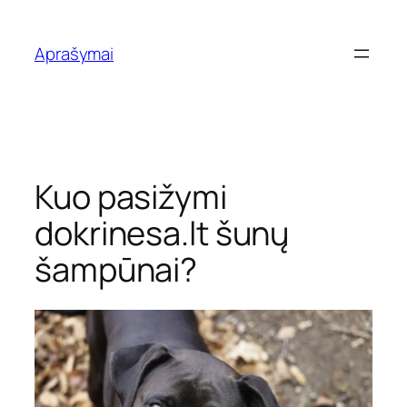
Eiti
prie
Aprašymai
turinio
Kuo pasižymi
dokrinesa.lt šunų
šampūnai?