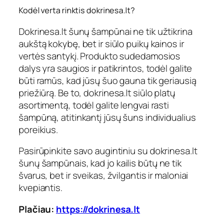
Kodėl verta rinktis
dokrinesa.lt
?
D
okrinesa.lt šunų šampūnai
ne tik užtikrina
aukštą kokybę, bet ir siūlo puikų kainos ir
vertės santykį. Produkto sudedamosios
dalys yra saugios ir patikrintos, todėl galite
būti ramūs, kad jūsų šuo gauna tik geriausią
priežiūrą. Be to,
dokrinesa.lt
siūlo platų
asortimentą, todėl galite lengvai rasti
šampūną, atitinkantį jūsų šuns individualius
poreikius.
Pasirūpinkite savo augintiniu su
dokrinesa.lt
šunų šampūnais
, kad jo kailis būtų ne tik
švarus, bet ir sveikas, žvilgantis ir maloniai
kvepiantis.
Plačiau:
https://dokrinesa.lt