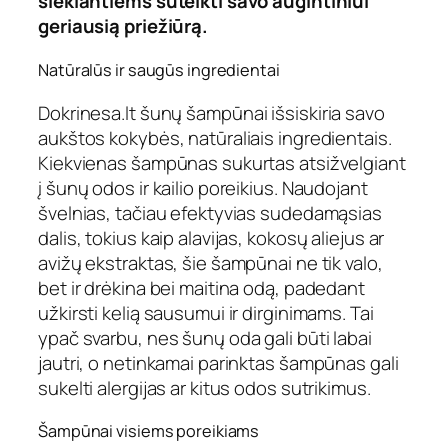
siekiantiems suteikti savo augintiniui
geriausią priežiūrą.
Natūralūs ir saugūs ingredientai
D
okrinesa.lt šunų šampūnai
išsiskiria savo
aukštos kokybės, natūraliais ingredientais.
Kiekvienas šampūnas sukurtas atsižvelgiant
į šunų odos ir kailio poreikius. Naudojant
švelnias, tačiau efektyvias sudedamąsias
dalis, tokius kaip alavijas, kokosų aliejus ar
avižų ekstraktas, šie šampūnai ne tik valo,
bet ir drėkina bei maitina odą, padedant
užkirsti kelią sausumui ir dirginimams. Tai
ypač svarbu, nes šunų oda gali būti labai
jautri, o netinkamai parinktas šampūnas gali
sukelti alergijas ar kitus odos sutrikimus.
Šampūnai visiems poreikiams