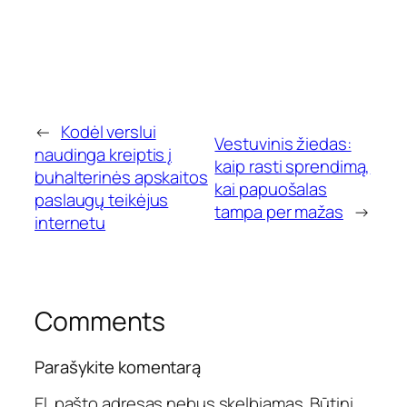
←
Kodėl verslui
Vestuvinis žiedas:
naudinga kreiptis į
kaip rasti sprendimą,
buhalterinės apskaitos
kai papuošalas
paslaugų teikėjus
tampa per mažas
→
internetu
Comments
Parašykite komentarą
El. pašto adresas nebus skelbiamas.
Būtini