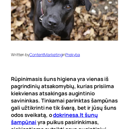
Written by
ContentMarketing
in
Prekyba
Rūpinimasis šuns higiena yra vienas iš
pagrindinių atsakomybių, kurias prisiima
kiekvienas atsakingas augintinio
savininkas. Tinkamai parinktas šampūnas
gali užtikrinti ne tik švarą, bet ir jūsų šuns
odos sveikatą, o
dokrinesa.lt šunų
šampūnai
yra puikus pasirinkimas,