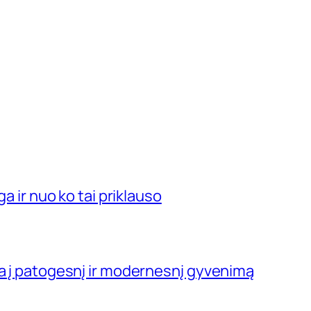
ga ir nuo ko tai priklauso
ja į patogesnį ir modernesnį gyvenimą