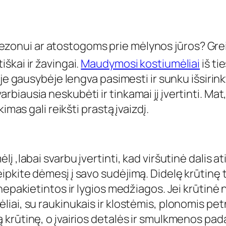
ezonui ar atostogoms prie mėlynos jūros? Grei
škai ir žavingai.
Maudymosi kostiumėliai
iš ti
je gausybėje lengva pasimesti ir sunku išsirinkti
ausia neskubėti ir tinkamai jį įvertinti. Mat, 
imas gali reikšti prastą įvaizdį.
 ,labai svarbu įvertinti, kad viršutinė dalis a
pkite dėmesį į savo sudėjimą. Didelę krūtinę t
epakietintos ir lygios medžiagos. Jei krūtinė n
iai, su raukinukais ir klostėmis, plonomis pet
krūtinę, o įvairios detalės ir smulkmenos pada