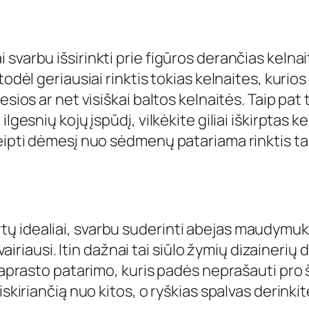
svarbu išsirinkti prie figūros derančias kelna
 todėl geriausiai rinktis tokias kelnaites, kur
esios ar net visiškai baltos kelnaitės. Taip pat
lgesnių kojų įspūdį, vilkėkite giliai iškirptas k
reipti dėmesį nuo sėdmenų patariama rinktis ta
ų idealiai, svarbu suderinti abejas maudymuko
įvairiausi. Itin dažnai tai siūlo žymių dizaineri
 paprasto patarimo, kuris padės neprašauti pro 
skiriančią nuo kitos, o ryškias spalvas derinkit