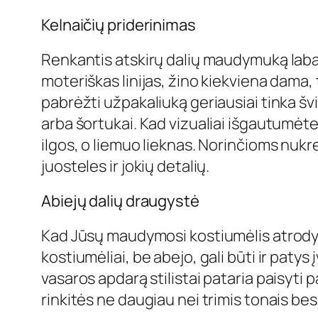
Kelnaičių priderinimas
Renkantis atskirų dalių maudymuką labai 
moteriškas linijas, žino kiekviena dama,
pabrėžti užpakaliuką geriausiai tinka švi
arba šortukai. Kad vizualiai išgautumėte i
ilgos, o liemuo lieknas. Norinčioms nuk
juosteles ir jokių detalių.
Abiejų dalių draugystė
Kad Jūsų maudymosi kostiumėlis atrodyt
kostiumėliai, be abejo, gali būti ir patys 
vasaros apdarą stilistai pataria paisyti
rinkitės ne daugiau nei trimis tonais besi