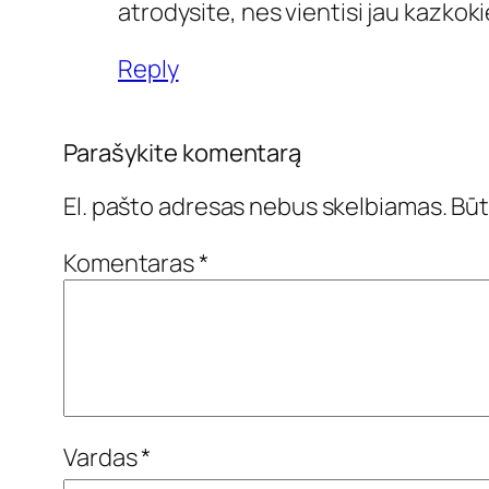
atrodysite, nes vientisi jau kazko
Reply
Parašykite komentarą
El. pašto adresas nebus skelbiamas.
Būt
Komentaras
*
Vardas
*