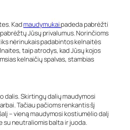
ites. Kad
maudymukai
padeda pabrėžti
ios pabrėžtų Jūsų privalumus. Norinčioms
 tiks nėrinukais padabintos kelnaitės
elnaites, taip atrodys, kad Jūsų kojos
msias kelnaičių spalvas, stambias
 dalis. Skirtingų dalių maudymosi
ų darbai. Tačiau pačioms renkantis šį
šalį – vieną maudymosi kostiumėlio dalį
e su neutraliomis balta ir juoda.