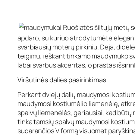
Ruošiatės šiltųjų metų s
apdaro, su kuriuo atrodytumėte eleganti
svarbiausių moterų pirkiniu. Deja, didelė
teigimu, ieškant tinkamo maudymuko svarbi
labai svarbus akcentas, o prastas išsirink
Viršutinės dalies pasirinkimas
Perkant dviejų dalių maudymosi kostiumėlį
maudymosi kostiumėlio liemenėlę, atkrei
spalvų liemenėlės, geriausiai, kad būtų n
tinka tamsių spalvų maudymosi kostiumėl
sudarančios V formą visuomet paryškiną 