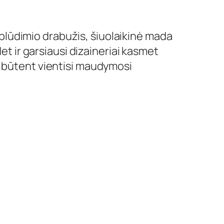
lūdimio drabužis, šiuolaikinė mada
et ir garsiausi dizaineriai kasmet
a būtent vientisi maudymosi