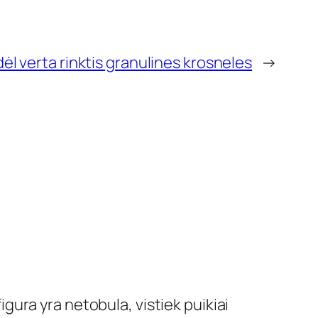
ėl verta rinktis granulines krosneles
→
gura yra netobula, vistiek puikiai