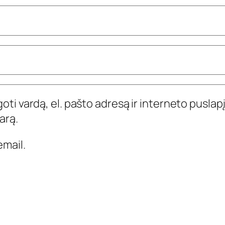
ti vardą, el. pašto adresą ir interneto puslapį,
arą.
mail.