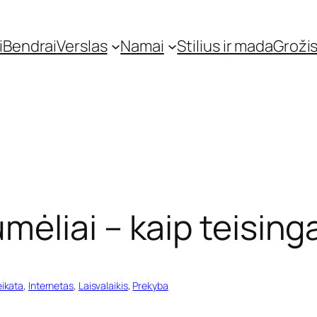
i
Bendrai
Verslas
Namai
Stilius ir mada
Grožis
liai – kaip teisingai
eikata
, 
Internetas
, 
Laisvalaikis
, 
Prekyba