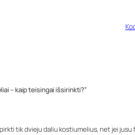
Kod
 – kaip teisingai išsirinkti?”
i tik dvieju daliu kostiumelius, net jei jusu fi