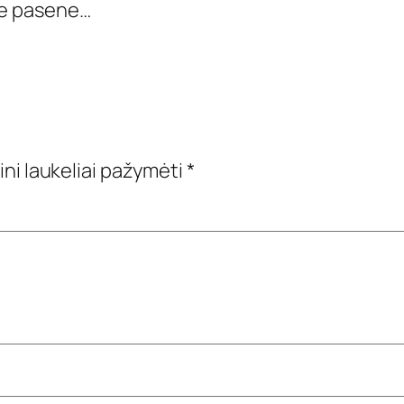
kie pasene…
ini laukeliai pažymėti
*