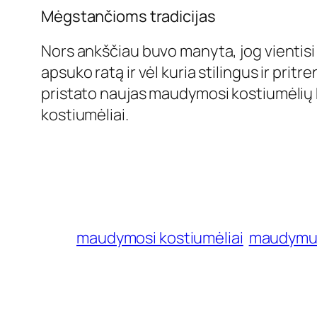
Mėgstančioms tradicijas
Nors ankščiau buvo manyta, jog vientis
apsuko ratą ir vėl kuria stilingus ir pri
pristato naujas maudymosi kostiumėlių k
kostiumėliai.
maudymosi kostiumėliai
maudymu