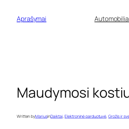
Eiti
prie
Aprašymai
Automobilia
turinio
Maudymosi kostiumė
Written by
Marius
in
Daiktai
, 
Elektroninė parduotuvė
, 
Grožis ir sv