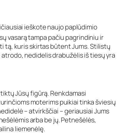
čiausiai ieškote naujo paplūdimio
esų vasarą tampa pačiu pagrindiniu ir
 tą, kuris skirtas būtent Jums. Stilistų
atrodo, nedidelis drabužėlis iš tiesų yra
titiktų Jūsų figūrą. Renkdamasi
urinčioms moterims puikiai tinka šviesių
edidelė – atvirkščiai – geriausiai Jums
nešėlėmis arba be jų. Petnešėlės,
ilina liemenėlę.