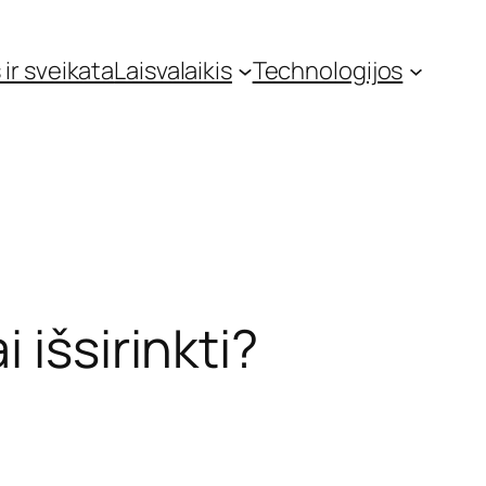
 ir sveikata
Laisvalaikis
Technologijos
 išsirinkti?