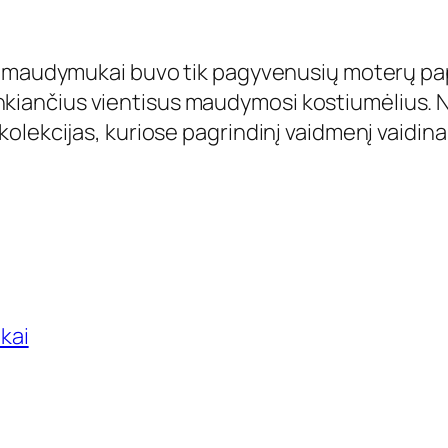
i maudymukai buvo tik pagyvenusių moterų pap
trenkiančius vientisus maudymosi kostiumėlius. N
olekcijas, kuriose pagrindinį vaidmenį vaidin
kai