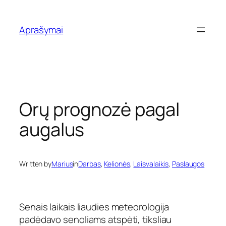
Eiti
prie
Aprašymai
turinio
Orų prognozė pagal
augalus
Written by
Marius
in
Darbas
, 
Kelionės
, 
Laisvalaikis
, 
Paslaugos
Senais laikais liaudies meteorologija
padėdavo senoliams atspėti, tiksliau