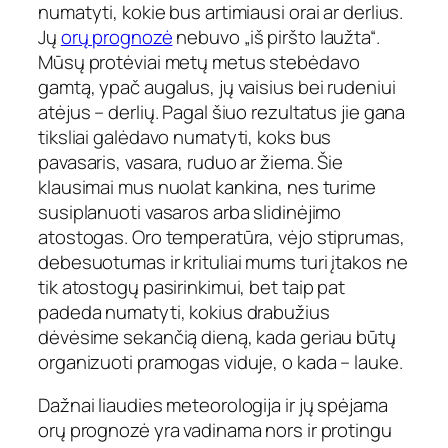
numatyti, kokie bus artimiausi orai ar derlius.
Jų
orų prognozė
nebuvo „iš piršto laužta“.
Mūsų protėviai metų metus stebėdavo
gamtą, ypač augalus, jų vaisius bei rudeniui
atėjus – derlių. Pagal šiuo rezultatus jie gana
tiksliai galėdavo numatyti, koks bus
pavasaris, vasara, ruduo ar žiema. Šie
klausimai mus nuolat kankina, nes turime
susiplanuoti vasaros arba slidinėjimo
atostogas. Oro temperatūra, vėjo stiprumas,
debesuotumas ir krituliai mums turi įtakos ne
tik atostogų pasirinkimui, bet taip pat
padeda numatyti, kokius drabužius
dėvėsime sekančią dieną, kada geriau būtų
organizuoti pramogas viduje, o kada – lauke.
Dažnai liaudies meteorologija ir jų spėjama
orų prognozė yra vadinama nors ir protingu