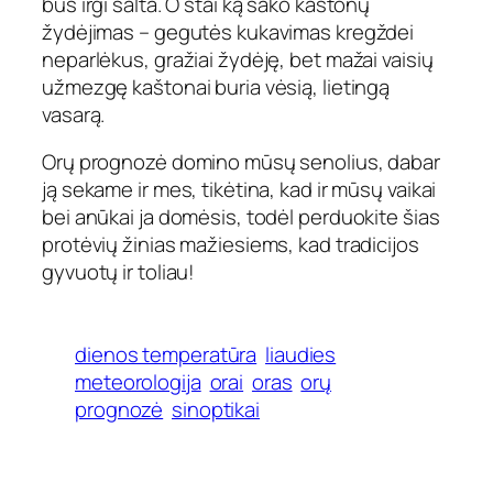
bus irgi šalta. O štai ką sako kaštonų
žydėjimas – gegutės kukavimas kregždei
neparlėkus, gražiai žydėję, bet mažai vaisių
užmezgę kaštonai buria vėsią, lietingą
vasarą.
Orų prognozė domino mūsų senolius, dabar
ją sekame ir mes, tikėtina, kad ir mūsų vaikai
bei anūkai ja domėsis, todėl perduokite šias
protėvių žinias mažiesiems, kad tradicijos
gyvuotų ir toliau!
dienos temperatūra
liaudies
meteorologija
orai
oras
orų
prognozė
sinoptikai