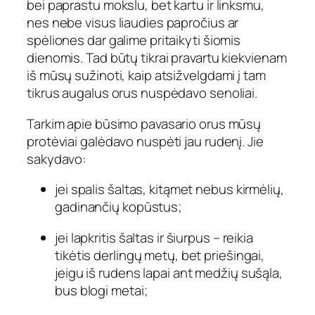
bei paprastu mokslu, bet kartu ir linksmu,
nes nebe visus liaudies papročius ar
spėliones dar galime pritaikyti šiomis
dienomis. Tad būtų tikrai pravartu kiekvienam
iš mūsų sužinoti, kaip atsižvelgdami į tam
tikrus augalus orus nuspėdavo senoliai.
Tarkim apie būsimo pavasario orus mūsų
protėviai galėdavo nuspėti jau rudenį. Jie
sakydavo:
jei spalis šaltas, kitąmet nebus kirmėlių,
gadinančių kopūstus;
jei lapkritis šaltas ir šiurpus – reikia
tikėtis derlingų metų, bet priešingai,
jeigu iš rudens lapai ant medžių sušąla,
bus blogi metai;