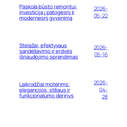
Paskola būsto remontui:
2026-
investicija į patogesnį ir
05-22
modernesnį gyvenimą
Stelažai: efektyvaus
2026-
sandėliavimo ir erdvės
05-16
išnaudojimo sprendimas
2026-
Laikrodžiai moterims:
04-
elegancijos, stiliaus ir
funkcionalumo derinys
28