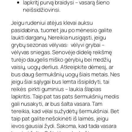
lapkritį purvą braidysi – vasarą šieno
neišsidžiovinsi.
Jeigu rudeniui atėjus klevai auksu
pasidabina, tuomet jau po mėnesio galite
laukti darganų. Nereikia nusigąsti, jeigu
grybų sezonas vėlyvas: vėlyvi grybai –
vėlyvas sniegas. Senovėje didelę reikšmę
turėjo daugelis miško gėrybių bei medžių
vaisių, uogų derlius. Atkreipkite dėmesį, ar
bus daug šermukšnių uogų šiais metais. Nes
jeigu šiai sąlygai bus lemta išsipildyti, tai
reikės pirkti guminius – laukia šlapias
lapkritis. Taip pat tas pats šermukšnių medis
gali nusakyti, ar bus šalta vasara. Tam
tereikia, kad vėlai sužydėtų šermukšniai. Bet
taip pat galite nešokinėti iš laimės, jeigu
ievos gausiai žydi. Sakoma, kad tada vasara