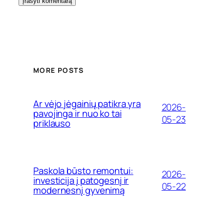
MORE POSTS
Ar vėjo jėgainių patikra yra
2026-
pavojinga ir nuo ko tai
05-23
priklauso
Paskola būsto remontui:
2026-
investicija į patogesnį ir
05-22
modernesnį gyvenimą