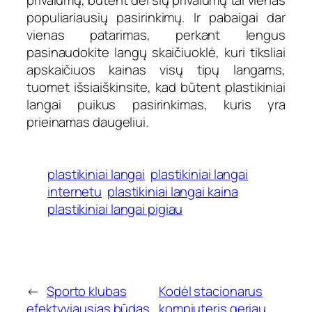
privalumų, būtent dėl šių privalumų tai vienas
populiariausių pasirinkimų. Ir pabaigai dar
vienas patarimas, perkant lengus
pasinaudokite langų skaičiuoklė, kuri tiksliai
apskaičiuos kainas visų tipų langams,
tuomet išsiaiškinsite, kad būtent plastikiniai
langai puikus pasirinkimas, kuris yra
prieinamas daugeliui.
plastikiniai langai
plastikiniai langai
internetu
plastikiniai langai kaina
plastikiniai langai pigiau
←
Sporto klubas
Kodėl stacionarus
efektyviausias būdas
kompiuteris geriau