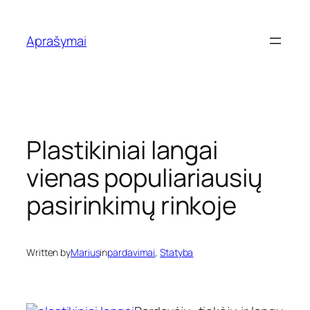
Eiti
prie
Aprašymai
turinio
Plastikiniai langai
vienas populiariausių
pasirinkimų rinkoje
Written by
Marius
in
pardavimai
, 
Statyba