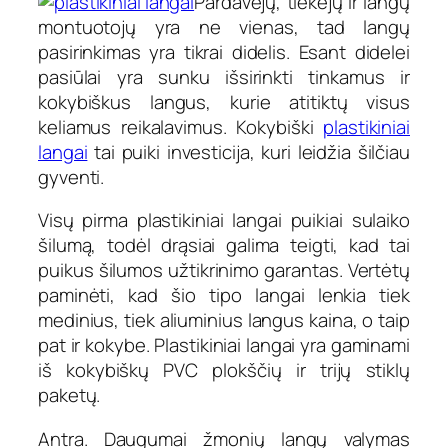
Pardavėjų, tiekėjų ir langų
montuotojų yra ne vienas, tad langų
pasirinkimas yra tikrai didelis. Esant didelei
pasiūlai yra sunku išsirinkti tinkamus ir
kokybiškus langus, kurie atitiktų visus
keliamus reikalavimus. Kokybiški
plastikiniai
langai
tai puiki investicija, kuri leidžia šilčiau
gyventi.
Visų pirma plastikiniai langai puikiai sulaiko
šilumą, todėl drąsiai galima teigti, kad tai
puikus šilumos užtikrinimo garantas. Vertėtų
paminėti, kad šio tipo langai lenkia tiek
medinius, tiek aliuminius langus kaina, o taip
pat ir kokybe. Plastikiniai langai yra gaminami
iš kokybiškų PVC plokščių ir trijų stiklų
paketų.
Antra. Daugumai žmonių langų valymas