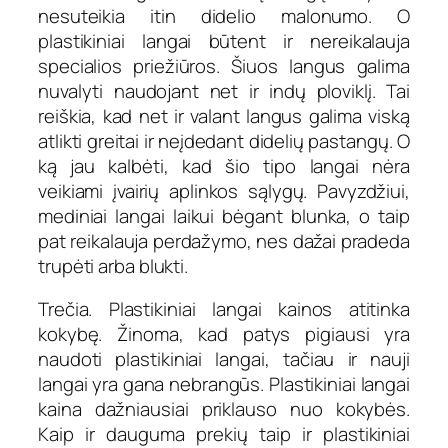
nesuteikia itin didelio malonumo. O
plastikiniai langai būtent ir nereikalauja
specialios priežiūros. Šiuos langus galima
nuvalyti naudojant net ir indų ploviklį. Tai
reiškia, kad net ir valant langus galima viską
atlikti greitai ir neįdedant didelių pastangų. O
ką jau kalbėti, kad šio tipo langai nėra
veikiami įvairių aplinkos sąlygų. Pavyzdžiui,
mediniai langai laikui bėgant blunka, o taip
pat reikalauja perdažymo, nes dažai pradeda
trupėti arba blukti.
Trečia. Plastikiniai langai kainos atitinka
kokybę. Žinoma, kad patys pigiausi yra
naudoti plastikiniai langai, tačiau ir nauji
langai yra gana nebrangūs. Plastikiniai langai
kaina dažniausiai priklauso nuo kokybės.
Kaip ir dauguma prekių taip ir plastikiniai