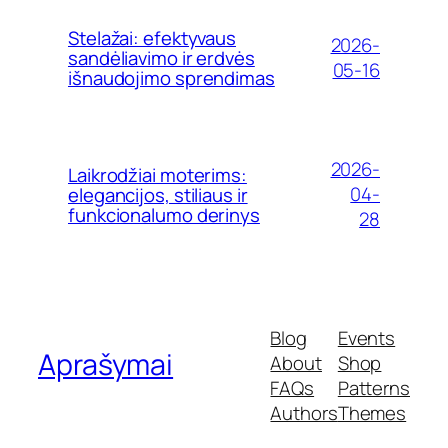
Stelažai: efektyvaus
2026-
sandėliavimo ir erdvės
05-16
išnaudojimo sprendimas
2026-
Laikrodžiai moterims:
04-
elegancijos, stiliaus ir
funkcionalumo derinys
28
Blog
Events
Aprašymai
About
Shop
FAQs
Patterns
Authors
Themes