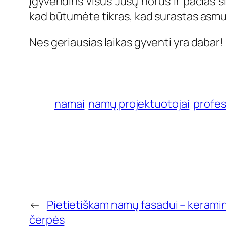
įgyvendins visus Jūsų norus ir pačias s
kad būtumėte tikras, kad surastas asmuo
Nes geriausias laikas gyventi yra dabar!
namai
namų projektuotojai
profes
←
Pietietiškam namų fasadui – kerami
čerpės