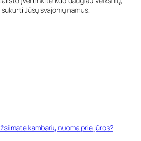
alisto įvertinkite kuo daugiau veiksnių,
 sukurti Jūsų svajonių namus.
 užsiimate kambarių nuoma prie jūros?