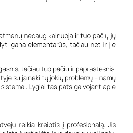
 matmenų nedaug kainuoja ir tuo pačių jų
dyti gana elementarūs, tačiau net ir jie
gesnis, tačiau tuo pačiu ir paprastesnis.
tyje su ja nekiltų jokių problemų – namų
 sistemai. Lygiai tas pats galvojant apie
eju reikia kreiptis į profesionalą. Jis