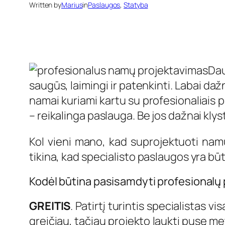
Written by
Marius
in
Paslaugos
, 
Statyba
Dau
saugūs, laimingi ir patenkinti. Labai daž
namai kuriami kartu su profesionaliais 
– reikalinga paslauga. Be jos dažnai klys
Kol vieni mano, kad suprojektuoti namus
tikina, kad specialisto paslaugos yra būt
Kodėl būtina pasisamdyti profesionalų
GREITIS
. Patirtį turintis specialistas 
greičiau, tačiau projekto laukti pusę met