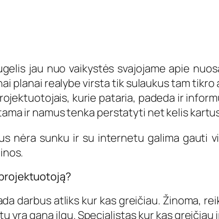
gelis jau nuo vaikystės svajojame apie nuo
nai planai realybe virsta tik sulaukus tam tikro
projektuotojais, kurie pataria, padeda ir info
tama ir namus tenka perstatyti net kelis kartus
 nėra sunku ir su internetu galima gauti vis
inos.
 projektuotoją?
visada darbus atliks kur kas greičiau. Žinoma, 
ų yra gana ilgu. Specialistas kur kas greičiau 