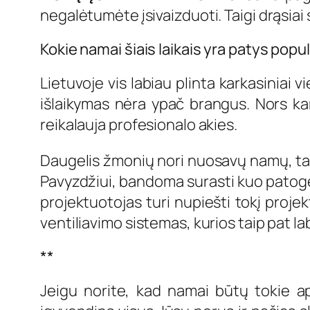
negalėtumėte įsivaizduoti. Taigi drąsiai
Kokie namai šiais laikais yra patys popul
Lietuvoje vis labiau plinta karkasiniai
išlaikymas nėra ypač brangus. Nors kark
reikalauja profesionalo akies.
Daugelis žmonių nori nuosavų namų, tačia
Pavyzdžiui, bandoma surasti kuo patoges
projektuotojas turi nupiešti tokį projek
ventiliavimo sistemas, kurios taip pat lab
**
Jeigu norite, kad namai būtų tokie api