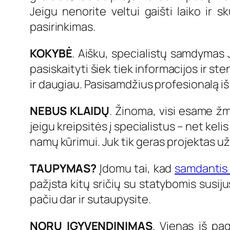
Jeigu nenorite veltui gaišti laiko ir
pasirinkimas.
KOKYBĖ
. Aišku, specialistų samdymas J
pasiskaityti šiek tiek informacijos ir st
ir daugiau. Pasisamdžius profesionalą i
NEBUS KLAIDŲ
. Žinoma, visi esame žm
jeigu kreipsitės į specialistus – net ke
namų kūrimui. Juk tik geras projektas u
TAUPYMAS?
Įdomu tai, kad
samdantis 
pažįsta kitų sričių su statybomis susij
pačiu dar ir sutaupysite.
NORŲ ĮGYVENDINIMAS
. Vienas iš pa