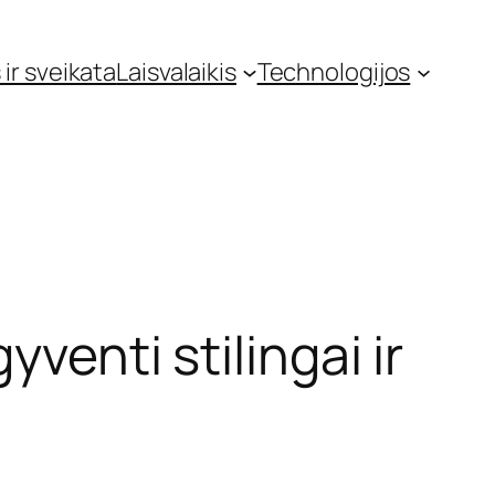
 ir sveikata
Laisvalaikis
Technologijos
venti stilingai ir