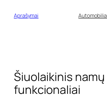
Eiti
prie
Aprašymai
Automobilia
turinio
Šiuolaikinis namų 
funkcionaliai