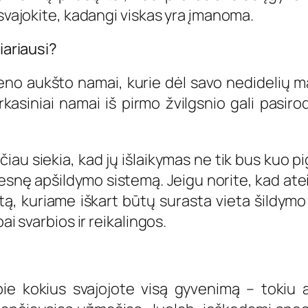
 svajokite, kadangi viskas yra įmanoma.
iariausi?
 vieno aukšto namai, kurie dėl savo nedidelių
asiniai namai iš pirmo žvilgsnio gali pasiro
u siekia, kad jų išlaikymas ne tik bus kuo pi
nę apšildymo sistemą. Jeigu norite, kad atei
tą, kuriame iškart būtų surasta vieta šildymo
ai svarbios ir reikalingos.
e kokius svajojote visą gyvenimą – tokiu atv