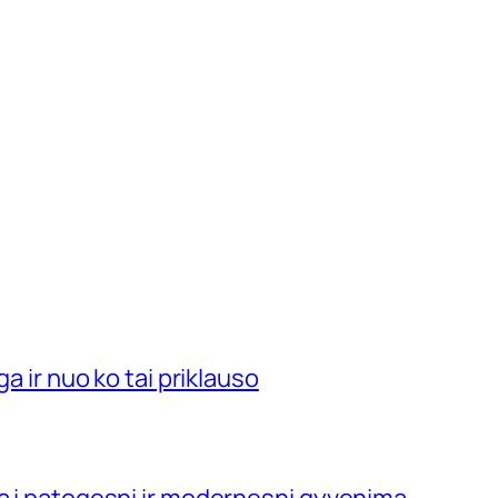
ga ir nuo ko tai priklauso
ja į patogesnį ir modernesnį gyvenimą