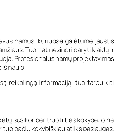
savus namus, kuriuose galėtume jaustis
 amžiaus. Tuomet nesinori daryti klaidų ir
rmuoja. Profesionalus namų projektavimas
 iš naujo.
ą reikalingą informaciją, tuo tarpu kiti
reikėtų susikoncentruoti ties kokybe, o ne
ir tuo pačiu kokybiškiau atliks paslaugas.