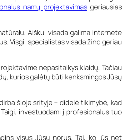
ionalus namų projektavimas
geriausias
natūralu. Aišku, visada galima internete
us. Visgi, specialistas visada žino geriau
rojektavime nepasitaikys klaidų. Tačiau
aidų, kurios galėtų būti kenksmingos Jūsų
dirba šioje srityje – didelė tikimybė, kad
 Taigi, investuodami į profesionalus tuo
ndins visus Jūsų norus. Tai, ko jūs net