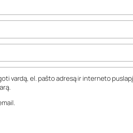
ti vardą, el. pašto adresą ir interneto puslapį,
arą.
mail.