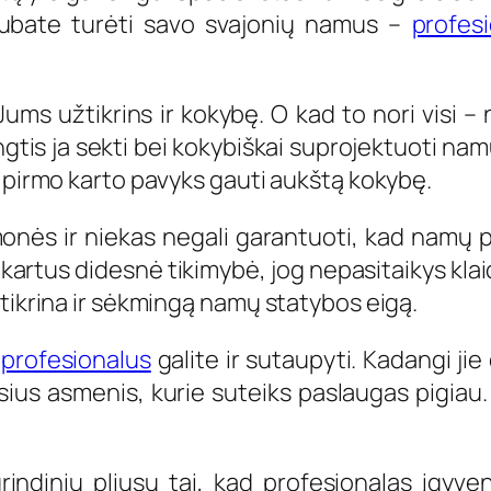
 skubate turėti savo svajonių namus –
profes
ums užtikrins ir kokybę. O kad to nori visi – 
engtis ja sekti bei kokybiškai suprojektuoti nam
š pirmo karto pavyks gauti aukštą kokybę.
onės ir niekas negali garantuoti, kad namų p
lis kartus didesnė tikimybė, jog nepasitaikys kl
žtikrina ir sėkmingą namų statybos eigą.
profesionalus
galite ir sutaupyti. Kadangi jie 
usius asmenis, kurie suteiks paslaugas pigiau.
grindinių pliusų tai, kad profesionalas įgyve