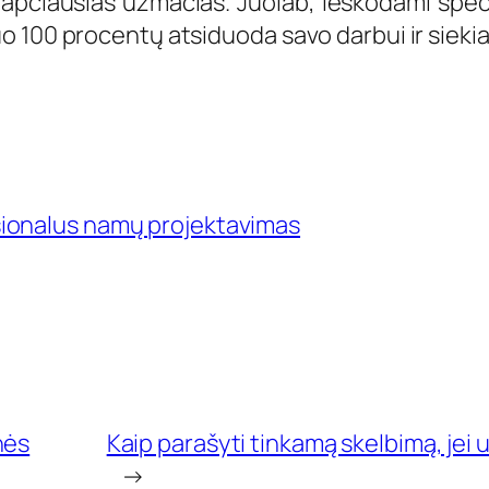
lapčiausias užmačias. Juolab, ieškodami speci
 100 procentų atsiduoda savo darbui ir siekia
ionalus namų projektavimas
nės
Kaip parašyti tinkamą skelbimą, jei
→