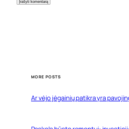
MORE POSTS
Ar vėjo jėgainių patikra yra pavojin
Paskola būsto remontui: investici