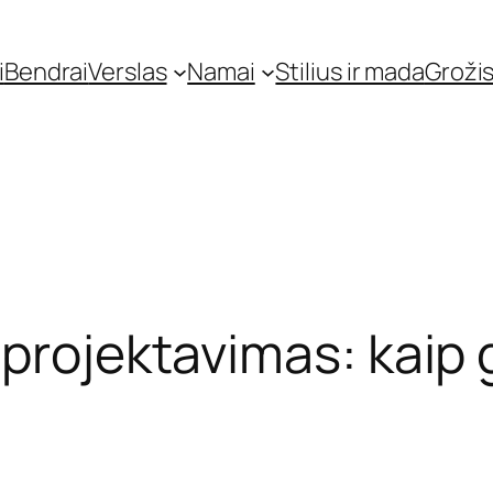
i
Bendrai
Verslas
Namai
Stilius ir mada
Grožis
projektavimas: kaip gy