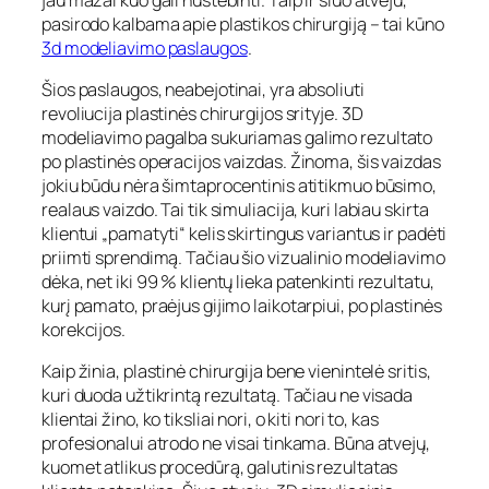
pasirodo kalbama apie plastikos chirurgiją – tai kūno
3d modeliavimo paslaugos
.
Šios paslaugos, neabejotinai, yra absoliuti
revoliucija plastinės chirurgijos srityje. 3D
modeliavimo pagalba sukuriamas galimo rezultato
po plastinės operacijos vaizdas. Žinoma, šis vaizdas
jokiu būdu nėra šimtaprocentinis atitikmuo būsimo,
realaus vaizdo. Tai tik simuliacija, kuri labiau skirta
klientui „pamatyti“ kelis skirtingus variantus ir padėti
priimti sprendimą. Tačiau šio vizualinio modeliavimo
dėka, net iki 99 % klientų lieka patenkinti rezultatu,
kurį pamato, praėjus gijimo laikotarpiui, po plastinės
korekcijos.
Kaip žinia, plastinė chirurgija bene vienintelė sritis,
kuri duoda užtikrintą rezultatą. Tačiau ne visada
klientai žino, ko tiksliai nori, o kiti nori to, kas
profesionalui atrodo ne visai tinkama. Būna atvejų,
kuomet atlikus procedūrą, galutinis rezultatas