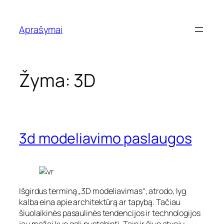
Eiti
prie
Aprašymai
turinio
Žyma:
3D
3d modeliavimo paslaugos
Išgirdus terminą „3D modeliavimas“, atrodo, lyg
kalba eina apie architektūrą ar tapybą. Tačiau
šiuolaikinės pasaulinės tendencijos ir technologijos
jau mažai kuo gali nustebinti. Taip ir šiuo atveju,