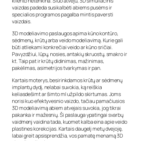
kliento netenkina. Šiuo atveju, 3D simuliacinis
vaizdas padeda susikalbėti abiems pusėms ir
specialios programos pagalba mintis paversti
vaizdais.
3D modeliavimo paslaugos apima kūno kontūro,
sėdmenų, krūtų arba veido modeliavimą. Kurie gali
būti atliekami konkrečiai veido ar kūno sričiai.
Pavyzdžiui, lūpų, nosies, antakių skruostų, smakro ir
kt. Taip pat ir krūtų didinimas, mažinimas,
pakėlimas, asimetrijos tvarkymas ir pan.
Kartais moterys, besirinkdamos krūtų ar sėdmenų
implantų dydį, nelabai suvokia, ką reiškia
keliasdešimt ar šimto ml užpildo skirtumas. Joms
norisi kuo efektyvesnio vaizdo, tačiau pamačiusios
3D modeliavimą abiem atvejais suvokia, jog tikrai
pakanka ir mažesnių. Ši paslauga ypatingai svarbų
vaidmenį vaidina tada, kuomet kalba eina apie veido
plastines korekcijas. Kartais daugelį metų dvejoję,
labai greit apsisprendžia, vos pamatę menamą 3D