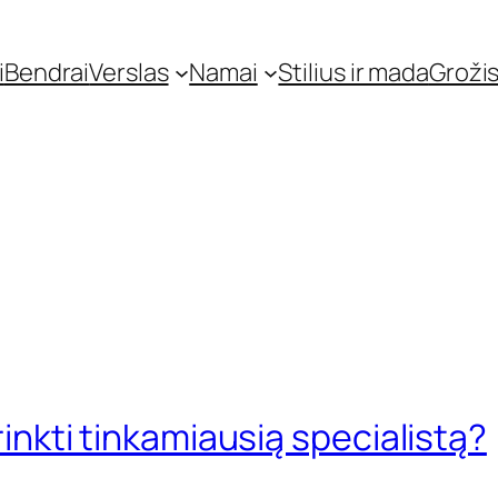
i
Bendrai
Verslas
Namai
Stilius ir mada
Grožis
irinkti tinkamiausią specialistą?