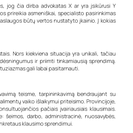
, jog čia dirba advokatas X ar yra įsikūrusi Y
s prireikia asmeniškai, specialisto pasirinkimas
 paslaugos būtų vertos nustatyto įkainio. Į kokias
tais. Nors kiekviena situacija yra unikali, tačiau
 dėsningumus ir priimti tinkamiausią sprendimą.
ntuziazmas gali labai pasitarnauti.
tovavimą teisme, tarpininkavimą bendraujant su
 alimentų vaiko išlaikymui priteisimo. Provincijoje,
nsultuojančios pačiais įvairiausiais klausimais.
se: šeimos, darbo, administracinė, nuosavybės,
 konkretaus klausimo sprendimui.