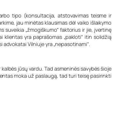
arbo tipo (konsultacija, atstovavimas teisme ir
Tarkime, jau minėtas klausimas dėl vaiko išlaikymo
 suveikia „žmogiškumo“ faktorius ir jie, įvertinę
ai klientas yra paprašomas „pakloti“ itin solidžią
isi advokatai Vilniuje yra „nepasotinami“.
ir kalbės jūsų vardu. Tad asmeninės savybės šioje
ientas moka už paslaugą, tad turi teisę pasirinkti