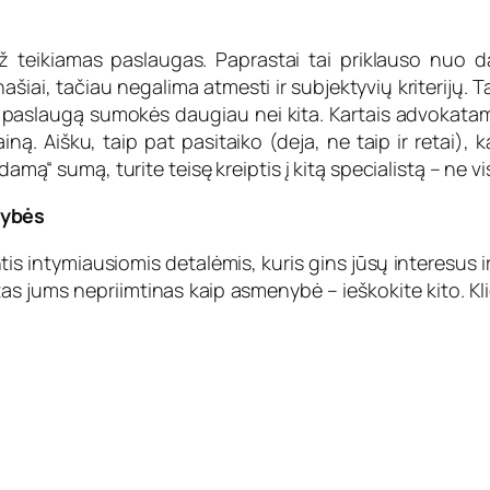
už teikiamas paslaugas. Paprastai tai priklauso nuo d
šiai, tačiau negalima atmesti ir subjektyvių kriterijų. 
ą paslaugą sumokės daugiau nei kita. Kartais advokatams
iną. Aišku, taip pat pasitaiko (deja, ne taip ir retai), k
damą“ sumą, turite teisę kreiptis į kitą specialistą – ne v
vybės
ntis intymiausiomis detalėmis, kuris gins jūsų interesus 
atas jums nepriimtinas kaip asmenybė – ieškokite kito. Kl