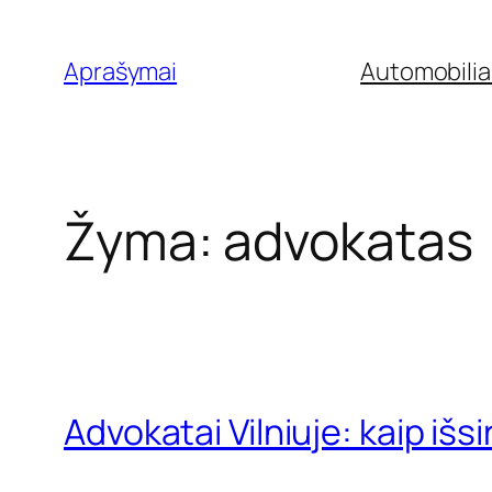
Eiti
prie
Aprašymai
Automobilia
turinio
Žyma:
advokatas
Advokatai Vilniuje: kaip išs