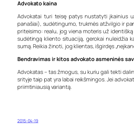
Advokato kaina
Advokatai turi teisę patys nustatyti įkainius 
panašiai), sudėtingumo, trukmės atžvilgio ir pana
priteisimo: realu, jog viena moteris už identišk
sudėtingą kliento situaciją, gerokai nuleidžia ka
sumą. Reikia žinoti, jog klientas, išgirdęs „neįkan
Bendravimas ir kitos advokato asmeninės sa
Advokatas – tas žmogus, su kuriu gali tekti dali
srityje taip pat yra labai reikšmingos. Jei advok
priimtiniausią variantą.
2015-04-19