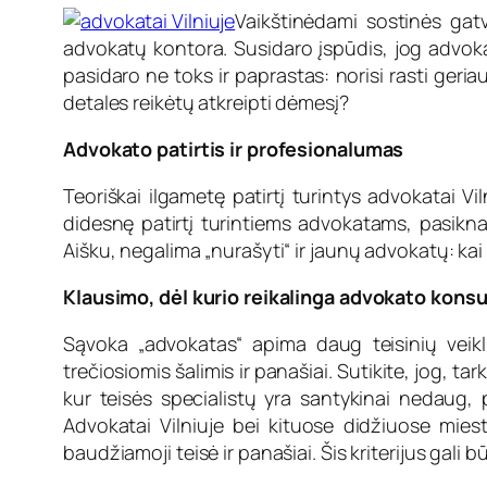
Vaikštinėdami sostinės gatv
advokatų kontora. Susidaro įspūdis, jog advokat
pasidaro ne toks ir paprastas: norisi rasti geria
detales reikėtų atkreipti dėmesį?
Advokato patirtis ir profesionalumas
Teoriškai ilgametę patirtį turintys advokatai Vil
didesnę patirtį turintiems advokatams, pasikna
Aišku, negalima „nurašyti“ ir jaunų advokatų: kai
Klausimo, dėl kurio reikalinga advokato konsul
Sąvoka „advokatas“ apima daug teisinių veiklų
trečiosiomis šalimis ir panašiai. Sutikite, jog, ta
kur teisės specialistų yra santykinai nedaug, p
Advokatai Vilniuje bei kituose didžiuose mies
baudžiamoji teisė ir panašiai. Šis kriterijus gal