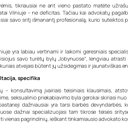
ėmis, tikriausiai ne ant vieno pastato matėte užrašus
ai Vilniuje – ne deficitas. Tačiau kai advokatų pagalbo
usiai savo sritį išmanantį profesionalą, kurio suteiktos
niuje yra labiau vertinami ir laikomi geresniais specialis
isiojus savo turėtų bylų „lobynuose“, lengviau atrasti
 kuriais atvejais būtent jų užsidegimas ir jaunatviškas e
tacija, specifika
 – konsultavimą įvairiais teisiniais klausimais, ats
rkime, seksualinio priekabiavimo byla gerokai skiriasi nuo
astarieji dažniausiai yra tarsi barbės devyndarbės, ko
tuose dažnai specializuojasi tam tikrose teisės srity
i būti vienas pagrindinių, ieškant tinkamiausio advokato