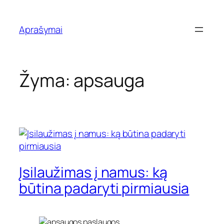
Eiti
prie
Aprašymai
turinio
Žyma:
apsauga
Įsilaužimas į namus: ką
būtina padaryti pirmiausia