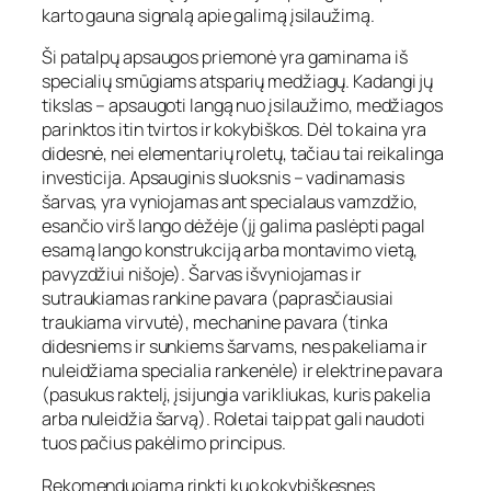
karto gauna signalą apie galimą įsilaužimą.
Ši patalpų apsaugos priemonė yra gaminama iš
specialių smūgiams atsparių medžiagų. Kadangi jų
tikslas – apsaugoti langą nuo įsilaužimo, medžiagos
parinktos itin tvirtos ir kokybiškos. Dėl to kaina yra
didesnė, nei elementarių roletų, tačiau tai reikalinga
investicija. Apsauginis sluoksnis – vadinamasis
šarvas, yra vyniojamas ant specialaus vamzdžio,
esančio virš lango dėžėje (jį galima paslėpti pagal
esamą lango konstrukciją arba montavimo vietą,
pavyzdžiui nišoje). Šarvas išvyniojamas ir
sutraukiamas rankine pavara (paprasčiausiai
traukiama virvutė), mechanine pavara (tinka
didesniems ir sunkiems šarvams, nes pakeliama ir
nuleidžiama specialia rankenėle) ir elektrine pavara
(pasukus raktelį, įsijungia varikliukas, kuris pakelia
arba nuleidžia šarvą). Roletai taip pat gali naudoti
tuos pačius pakėlimo principus.
Rekomenduojama rinkti kuo kokybiškesnes