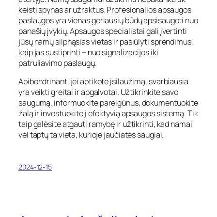
keisti spynas ar užraktus. Profesionalios apsaugos
paslaugos yra vienas geriausių būdų apsisaugoti nuo
panašių įvykių. Apsaugos specialistai gali įvertinti
jūsų namų silpnąsias vietas ir pasiūlyti sprendimus,
kaip jas sustiprinti – nuo signalizacijos iki
patruliavimo paslaugų.
Apibendrinant, jei aptikote įsilaužimą, svarbiausia
yra veikti greitai ir apgalvotai. Užtikrinkite savo
saugumą, informuokite pareigūnus, dokumentuokite
žalą ir investuokite į efektyvią apsaugos sistemą. Tik
taip galėsite atgauti ramybę ir užtikrinti, kad namai
vėl taptų ta vieta, kurioje jaučiatės saugiai.
2024-12-15