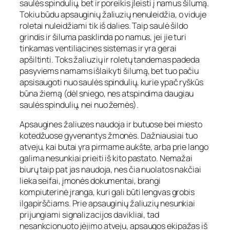
saulės spindulių, bet ir poreikis įleisti į namus šilumą.
Tokiu būdu apsauginių žaliuzių nenuleidžia, o viduje
roletai nuleidžiami tik iš dalies. Taip saulė šildo
grindis ir šiluma pasklinda po namus, jei jie turi
tinkamas ventiliacines sistemas ir yra gerai
apšiltinti. Toks žaliuzių ir roletų tandemas padeda
pasyviems namams išlaikyti šilumą, bet tuo pačiu
apsisaugoti nuo saulės spindulių, kurie ypač ryškūs
būna žiemą (dėl sniego, nes atspindima daugiau
saulės spindulių, nei nuo žemės).
Apsaugines žaliuzes naudoja ir butuose bei miesto
kotedžuose gyvenantys žmonės. Dažniausiai tuo
atveju, kai butai yra pirmame aukšte, arba prie lango
galima nesunkiai prieiti iš kito pastato. Nemažai
biurų taip pat jas naudoja, nes čia nuolatos nakčiai
lieka seifai, įmonės dokumentai, brangi
kompiuterinė įranga, kuri gali būti lengvas grobis
ilgapirščiams. Prie apsauginių žaliuzių nesunkiai
prijungiami signalizacijos davikliai, tad
nesankcionuoto įėjimo atveju, apsaugos ekipažas iš