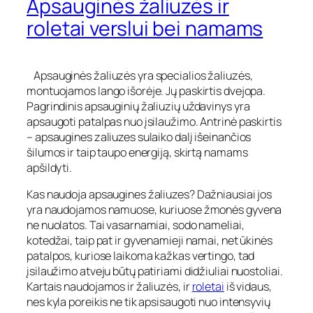
Apsauginės žaliuzės ir
roletai verslui bei namams
Apsauginės žaliuzės yra specialios žaliuzės,
montuojamos lango išorėje. Jų paskirtis dvejopa.
Pagrindinis apsauginių žaliuzių uždavinys yra
apsaugoti patalpas nuo įsilaužimo. Antrinė paskirtis
– apsaugines zaliuzes sulaiko dalį išeinančios
šilumos ir taip taupo energiją, skirtą namams
apšildyti.
Kas naudoja apsaugines žaliuzes? Dažniausiai jos
yra naudojamos namuose, kuriuose žmonės gyvena
ne nuolatos. Tai vasarnamiai, sodo nameliai,
kotedžai, taip pat ir gyvenamieji namai, net ūkinės
patalpos, kuriose laikoma kažkas vertingo, tad
įsilaužimo atveju būtų patiriami didžiuliai nuostoliai.
Kartais naudojamos ir žaliuzės, ir
roletai
iš vidaus,
nes kyla poreikis ne tik apsisaugoti nuo intensyvių