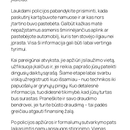
Laukdami policijos pabandykite prisiminti, kada
paskutinį kartą buvote namuose ir ar kas nors
įtartino buvo pastebėta. Galbūt kažkas matė
nepažįstamus asmenis šmirinėjančius aplink ar
pastebėjote automobilį, kuris ten stovėjo ilgiau nei
įprasta. Visa ši informacija gali būti labai vertinga
tyrimui.
Kai pareigūnai atvyksta, jie apžiūri įsilaužimo vietą,
užfiksuoja įkalčius ir, jei reikia, paprašo jūsų pateikti
dingusių daiktų sąrašą. Šiame etape labai svarbu
viską užregistruoti kuo išsamiau – nuo technikos iki
papuošalų ar grynųjų pinigų. Kuo detalesnė
informacija, tuo didesnė tikimybė, kad jūsų turtas
bus surastas. Praneškite ir savo draudimo
bendrovei, jei turite būsto draudimą – tai padės
greičiau atgauti finansinę žalą.
Po policijos apžiūros ir formalumų sutvarkymo pats
laikas imtis namų apsaugos stiprinimo. Vienas