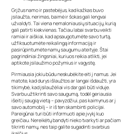
Grįžus namo ir pastebėjus, kad kažkas buvo
įsilaužta, nerimas, baimė ir šokas gali lengvai
užvaldyti. Tai viena nemaloniausių situacijų, kurią
gali patirti kiekvienas. Tačiau labai svarbu veikti
ramiai ir aiškiai, kad apsaugotumėte savo turtą,
užfiksuotumėte reikalingą informaciją ir
pasirūpintumėte namų saugumu ateityje. Štai
pagrindiniai žingsniai, kuriuos reikia atlikti, jei
aptikote įsilaužimo požymius ir vagystę.
Pirmiausia jokiu būdu neskubėkite eiti į namus. Jei
matote, kad durys išlaužtos ar langai išdaužti, yra
tikimybė, kad įsilaužėliai vis dar gali būti viduje.
Svarbu užtikrinti savo saugumą, todėl geriausia
išeiti į saugią vietą – pavyzdžiui, pas kaimynus ar į
savo automobilį – ir iš ten skambinti policijai.
Pareigūnai turi būti informuoti apie įvykį kuo
greičiau. Nereikėtų bandyti nieko tvarkyti ar pačiam
tikrinti namų, nes taip galite sugadinti svarbius
įkalčius.