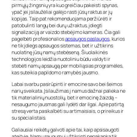
pirmųjų žingsnių yra kuo greičiau pakeisti spynas,
ypač jei įsilaužėliai galėjo rasti jūsų raktus ar jų
kopijas. Taip pat rekomenduojama peržiūrėti ir
patobulinti langų bei durų užraktus, įdiegti
signalizaciją ar vaizdo stebėjimo kameras. Čia gali
pagelbėti profesionalios
apsaugos paslaugos
, kurios
ne tik įdiegs apsaugos sistemas, bet ir užtikrins
nuolatinę jūsų namų stebėseną. Šiuolaikinės
technologijos leidžia nuotoliniu būdu valdyti ir
stebėti namų apsaugą per mobiliąsias programėles,
kas suteikia papildomo ramybės jausmo.
Labai svarbu pasirūpinti ir emocine savo bei šeimos
narių sveikata. Įsilaužimas į namus dažnai palieka ne
tik materialinių nuostolių, bet ir emocinę žaizdą –
nesaugumo jausmas gali lydėti dar ilgai. Apie patirtą
stresą verta pasikalbėti su artimaisiais, o prireikus ir
su specialistais.
Galiausiai reikėtų galvoti apie tai, kaip apsisaugoti
ateityje. Namų saugumui užtikrinti nepakanka tik