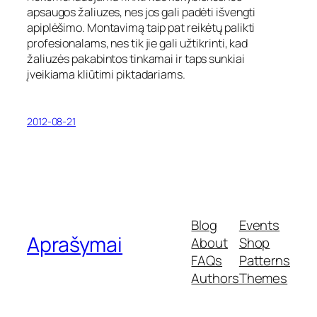
apsaugos žaliuzes, nes jos gali padėti išvengti
apiplėšimo. Montavimą taip pat reikėtų palikti
profesionalams, nes tik jie gali užtikrinti, kad
žaliuzės pakabintos tinkamai ir taps sunkiai
įveikiama kliūtimi piktadariams.
2012-08-21
Blog
Events
Aprašymai
About
Shop
FAQs
Patterns
Authors
Themes