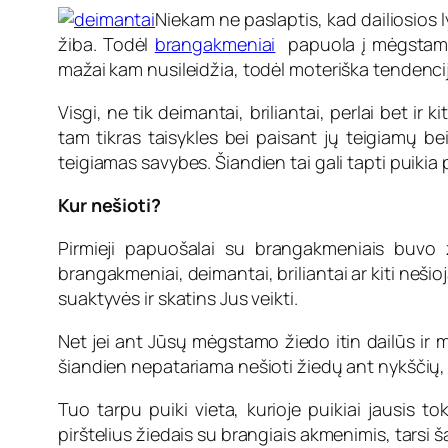
Niekam ne paslaptis, kad dailiosios 
žiba. Todėl
brangakmeniai
papuola į mėgstamia
mažai kam nusileidžia, todėl moteriška tendencija
Visgi, ne tik deimantai, briliantai, perlai bet i
tam tikras taisykles bei paisant jų teigiamų be
teigiamas savybes. Šiandien tai gali tapti puikia
Kur nešioti?
Pirmieji papuošalai su brangakmeniais buvo ži
brangakmeniai, deimantai, briliantai ar kiti neši
suaktyvės ir skatins Jus veikti.
Net jei ant Jūsų mėgstamo žiedo itin dailūs ir my
šiandien nepatariama nešioti žiedų ant nykščių, n
Tuo tarpu puiki vieta, kurioje puikiai jausis 
pirštelius žiedais su brangiais akmenimis, tarsi 