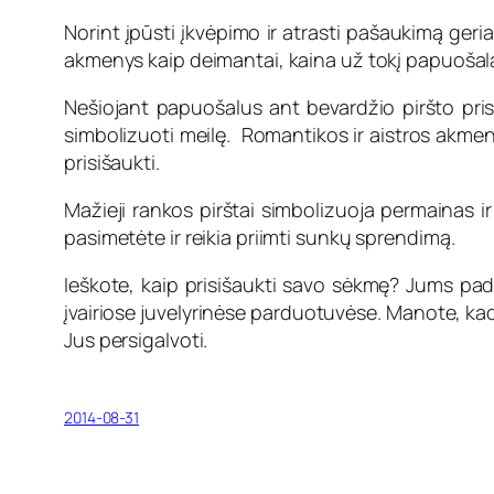
Norint įpūsti įkvėpimo ir atrasti pašaukimą geria
akmenys kaip deimantai, kaina už tokį papuošalą
Nešiojant papuošalus ant bevardžio piršto prisi
simbolizuoti meilę. Romantikos ir aistros akmen
prisišaukti.
Mažieji rankos pirštai simbolizuoja permainas ir 
pasimetėte ir reikia priimti sunkų sprendimą.
Ieškote, kaip prisišaukti savo sėkmę? Jums pad
įvairiose juvelyrinėse parduotuvėse. Manote, ka
Jus persigalvoti.
2014-08-31