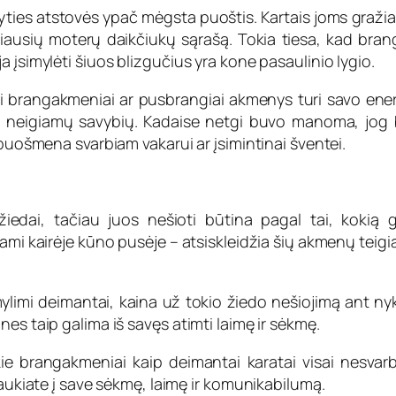
lyties atstovės ypač mėgsta puoštis. Kartais joms gražiau
usių moterų daikčiukų sąrašą. Tokia tiesa, kad brang
 įsimylėti šiuos blizgučius yra kone pasaulinio lygio.
r kiti brangakmeniai ar pusbrangiai akmenys turi savo ener
i neigiamų savybių. Kadaise netgi buvo manoma, jog br
 puošmena svarbiam vakarui ar įsimintinai šventei.
edai, tačiau juos nešioti būtina pagal tai, kokią gal
ojami kairėje kūno pusėje – atsiskleidžia šių akmenų tei
limi deimantai, kaina už tokio žiedo nešiojimą ant nykščio
es taip galima iš savęs atimti laimę ir sėkmę.
tokie brangakmeniai kaip deimantai karatai visai nesva
šaukiate į save sėkmę, laimę ir komunikabilumą.