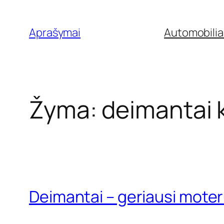
Eiti
prie
Aprašymai
Automobilia
turinio
Žyma:
deimantai 
Deimantai – geriausi mote