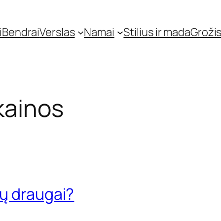
i
Bendrai
Verslas
Namai
Stilius ir mada
Grožis
kainos
rų draugai?