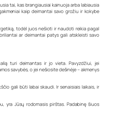
sia tai, kas brangiausiai kainuoja arba labiausia
akmeniai kaip deimantai savo grožiu ir kokybe
getiką, todėl juos nešioti ir naudoti reikia pagal
iliantai ar deimantai patys gali atskleisti savo
ią turi deimantas ir jo vieta. Pavyzdžiui, jei
giamos savybės, o jei nešiosite dešinėje – akmenys
 gali būti labai skaudi. Ir senaisiais laikais, ir
rbu, yra Jūsų rodomasis pirštas. Padabinę šiuos