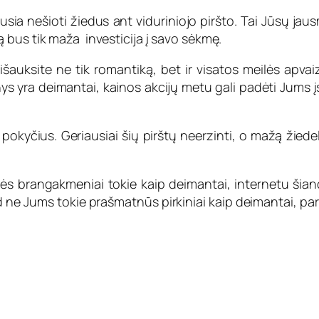
usia nešioti žiedus ant viduriniojo piršto. Tai Jūsų jausm
 bus tik maža investicija į savo sėkmę.
šauksite ne tik romantiką, bet ir visatos meilės apva
ys yra deimantai, kainos akcijų metu gali padėti Jums įs
pokyčius. Geriausiai šių pirštų neerzinti, o mažą žiedel
ės brangakmeniai tokie kaip deimantai, internetu šian
d ne Jums tokie prašmatnūs pirkiniai kaip deimantai, pa