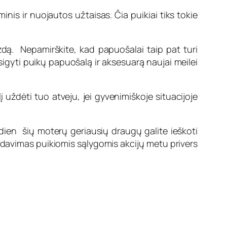
inis ir nuojautos užtaisas. Čia puikiai tiks tokie
izdą. Nepamirškite, kad papuošalai taip pat turi
igyti puikų papuošalą ir aksesuarą naujai meilei
į uždėti tuo atveju, jei gyvenimiškoje situacijoje
dien šių moterų geriausių draugų galite ieškoti
rdavimas puikiomis sąlygomis akcijų metu privers