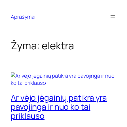
Eiti
prie
Aprašymai
turinio
Žyma:
elektra
Ar vėjo jėgainių patikra yra
pavojinga ir nuo ko tai
priklauso