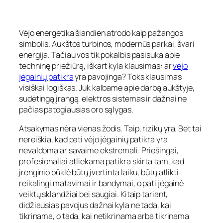
Vėjo energetika šiandien atrodo kaip pažangos
simbolis. Aukštos turbinos, modernūs parkai, švari
energija. Tačiau vos tik pokalbis pasisuka apie
techninę priežiūrą, iškart kyla klausimas: ar
vėjo
jėgainių patikra
yra pavojinga? Toks klausimas
visiškai logiškas. Juk kalbame apie darbą aukštyje,
sudėtingą įrangą, elektros sistemas ir dažnai ne
pačias patogiausias oro sąlygas.
Atsakymas nėra vienas žodis. Taip, rizikų yra. Bet tai
nereiškia, kad pati vėjo jėgainių patikra yra
nevaldoma ar savaime ekstremali. Priešingai,
profesionaliai atliekama patikra skirta tam, kad
įrenginio būklė būtų įvertinta laiku, būtų atlikti
reikalingi matavimai ir bandymai, o pati jėgainė
veiktų sklandžiai bei saugiai. Kitaip tariant,
didžiausias pavojus dažnai kyla ne tada, kai
tikrinama, o tada, kai netikrinama arba tikrinama