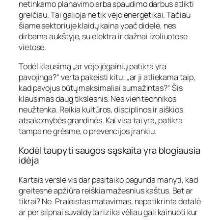
netinkamo planavimo arba spaudimo darbus atlikti
greičiau. Tai galioja ne tik vėjo energetikai. Tačiau
šiame sektoriuje klaidų kaina ypač didelė, nes
dirbama aukštyje, su elektra ir dažnai izoliuotose
vietose.
Todėl klausimą „ar vėjo jėgainių patikra yra
pavojinga?“ verta pakeisti kitu: „ar ji atliekama taip,
kad pavojus būtų maksimaliai sumažintas?“ Šis
klausimas daug tikslesnis. Nes vien technikos
neužtenka. Reikia kultūros, disciplinos ir aiškios
atsakomybės grandinės. Kai visa tai yra, patikra
tampa ne grėsme, o prevencijos įrankiu.
Kodėl taupyti saugos sąskaita yra blogiausia
idėja
Kartais versle vis dar pasitaiko pagunda manyti, kad
greitesnė apžiūra reiškia mažesnius kaštus. Bet ar
tikrai? Ne. Praleistas matavimas, nepatikrinta detalė
ar per silpnai suvaldyta rizika vėliau gali kainuoti kur