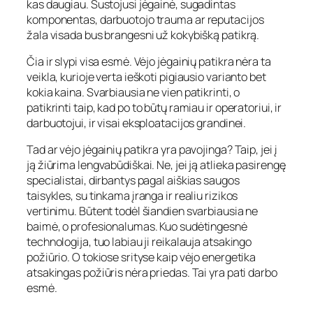
kas daugiau. Sustojusi jėgainė, sugadintas
komponentas, darbuotojo trauma ar reputacijos
žala visada bus brangesni už kokybišką patikrą.
Čia ir slypi visa esmė. Vėjo jėgainių patikra nėra ta
veikla, kurioje verta ieškoti pigiausio varianto bet
kokia kaina. Svarbiausia ne vien patikrinti, o
patikrinti taip, kad po to būtų ramiau ir operatoriui, ir
darbuotojui, ir visai eksploatacijos grandinei.
Tad ar vėjo jėgainių patikra yra pavojinga? Taip, jei į
ją žiūrima lengvabūdiškai. Ne, jei ją atlieka pasirengę
specialistai, dirbantys pagal aiškias saugos
taisykles, su tinkama įranga ir realiu rizikos
vertinimu. Būtent todėl šiandien svarbiausia ne
baimė, o profesionalumas. Kuo sudėtingesnė
technologija, tuo labiau ji reikalauja atsakingo
požiūrio. O tokiose srityse kaip vėjo energetika
atsakingas požiūris nėra priedas. Tai yra pati darbo
esmė.