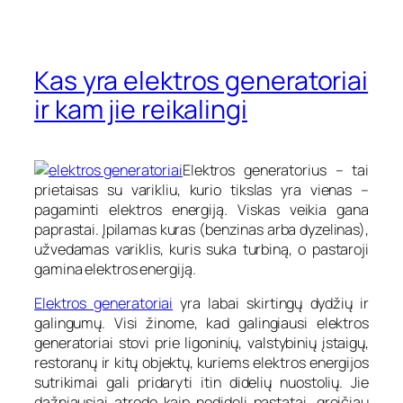
Kas yra elektros generatoriai
ir kam jie reikalingi
Elektros generatorius – tai
prietaisas su varikliu, kurio tikslas yra vienas –
pagaminti elektros energiją. Viskas veikia gana
paprastai. Įpilamas kuras (benzinas arba dyzelinas),
užvedamas variklis, kuris suka turbiną, o pastaroji
gamina elektros energiją.
Elektros generatoriai
yra labai skirtingų dydžių ir
galingumų. Visi žinome, kad galingiausi elektros
generatoriai stovi prie ligoninių, valstybinių įstaigų,
restoranų ir kitų objektų, kuriems elektros energijos
sutrikimai gali pridaryti itin didelių nuostolių. Jie
dažniausiai atrodo kaip nedideli pastatai, greičiau