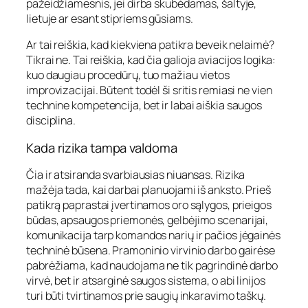
pažeidžiamesnis, jei dirba skubėdamas, šaltyje,
lietuje ar esant stipriems gūsiams.
Ar tai reiškia, kad kiekviena patikra beveik nelaimė?
Tikrai ne. Tai reiškia, kad čia galioja aviacijos logika:
kuo daugiau procedūrų, tuo mažiau vietos
improvizacijai. Būtent todėl ši sritis remiasi ne vien
technine kompetencija, bet ir labai aiškia saugos
disciplina.
Kada rizika tampa valdoma
Čia ir atsiranda svarbiausias niuansas. Rizika
mažėja tada, kai darbai planuojami iš anksto. Prieš
patikrą paprastai įvertinamos oro sąlygos, prieigos
būdas, apsaugos priemonės, gelbėjimo scenarijai,
komunikacija tarp komandos narių ir pačios jėgainės
techninė būsena. Pramoninio virvinio darbo gairėse
pabrėžiama, kad naudojama ne tik pagrindinė darbo
virvė, bet ir atsarginė saugos sistema, o abi linijos
turi būti tvirtinamos prie saugių inkaravimo taškų.