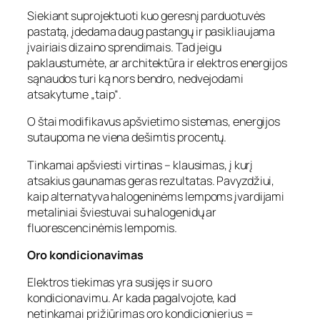
Siekiant suprojektuoti kuo geresnį parduotuvės
pastatą, įdedama daug pastangų ir pasikliaujama
įvairiais dizaino sprendimais. Tad jeigu
paklaustumėte, ar architektūra ir elektros energijos
sąnaudos turi ką nors bendro, nedvejodami
atsakytume „taip“.
O štai modifikavus apšvietimo sistemas, energijos
sutaupoma ne viena dešimtis procentų.
Tinkamai apšviesti virtinas – klausimas, į kurį
atsakius gaunamas geras rezultatas. Pavyzdžiui,
kaip alternatyva halogeninėms lempoms įvardijami
metaliniai šviestuvai su halogenidų ar
fluorescencinėmis lempomis.
Oro kondicionavimas
Elektros tiekimas yra susijęs ir su oro
kondicionavimu. Ar kada pagalvojote, kad
netinkamai prižiūrimas oro kondicionierius =