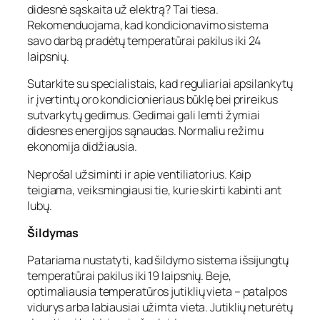
didesnė sąskaita už elektrą? Tai tiesa.
Rekomenduojama, kad kondicionavimo sistema
savo darbą pradėtų temperatūrai pakilus iki 24
laipsnių.
Sutarkite su specialistais, kad reguliariai apsilankytų
ir įvertintų oro kondicionieriaus būklę bei prireikus
sutvarkytų gedimus. Gedimai gali lemti žymiai
didesnes energijos sąnaudas. Normaliu režimu
ekonomija didžiausia.
Neprošal užsiminti ir apie ventiliatorius. Kaip
teigiama, veiksmingiausi tie, kurie skirti kabinti ant
lubų.
Šildymas
Patariama nustatyti, kad šildymo sistema išsijungtų
temperatūrai pakilus iki 19 laipsnių. Beje,
optimaliausia temperatūros jutiklių vieta – patalpos
vidurys arba labiausiai užimta vieta. Jutiklių neturėtų