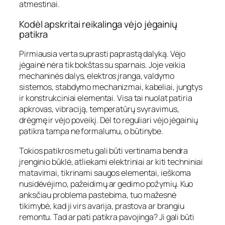
atmestinai.
Kodėl apskritai reikalinga vėjo jėgainių
patikra
Pirmiausia verta suprasti paprastą dalyką. Vėjo
jėgainė nėra tik bokštas su sparnais. Joje veikia
mechaninės dalys, elektros įranga, valdymo
sistemos, stabdymo mechanizmai, kabeliai, jungtys
ir konstrukciniai elementai. Visa tai nuolat patiria
apkrovas, vibraciją, temperatūrų svyravimus,
drėgmę ir vėjo poveikį. Dėl to reguliari vėjo jėgainių
patikra tampa ne formalumu, o būtinybe.
Tokios patikros metu gali būti vertinama bendra
įrenginio būklė, atliekami elektriniai ar kiti techniniai
matavimai, tikrinami saugos elementai, ieškoma
nusidėvėjimo, pažeidimų ar gedimo požymių. Kuo
anksčiau problema pastebima, tuo mažesnė
tikimybė, kad ji virs avarija, prastova ar brangiu
remontu. Tad ar pati patikra pavojinga? Ji gali būti