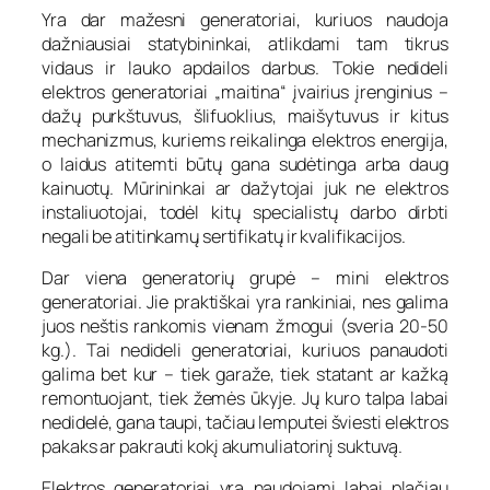
Yra dar mažesni generatoriai, kuriuos naudoja
dažniausiai statybininkai, atlikdami tam tikrus
vidaus ir lauko apdailos darbus. Tokie nedideli
elektros generatoriai „maitina“ įvairius įrenginius –
dažų purkštuvus, šlifuoklius, maišytuvus ir kitus
mechanizmus, kuriems reikalinga elektros energija,
o laidus atitemti būtų gana sudėtinga arba daug
kainuotų. Mūrininkai ar dažytojai juk ne elektros
instaliuotojai, todėl kitų specialistų darbo dirbti
negali be atitinkamų sertifikatų ir kvalifikacijos.
Dar viena generatorių grupė – mini elektros
generatoriai. Jie praktiškai yra rankiniai, nes galima
juos neštis rankomis vienam žmogui (sveria 20-50
kg.). Tai nedideli generatoriai, kuriuos panaudoti
galima bet kur – tiek garaže, tiek statant ar kažką
remontuojant, tiek žemės ūkyje. Jų kuro talpa labai
nedidelė, gana taupi, tačiau lemputei šviesti elektros
pakaks ar pakrauti kokį akumuliatorinį suktuvą.
Elektros generatoriai yra naudojami labai plačiau