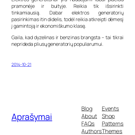
pramonėje ir buityje. Reikia tik išsirinkti
tinkamiausią. Dabar elektros generatorių
pasirinkimas itin didelis, todėl reikia atkreipti dėmesį
į gamintoją ir ekonomiškumo klasę.
Gaila, kad dyzelinas ir benzinas brangsta – tai tikrai
neprideda pliusų generatorių populiarumui.
2014-10-21
Blog
Events
Aprašymai
About
Shop
FAQs
Patterns
Authors
Themes