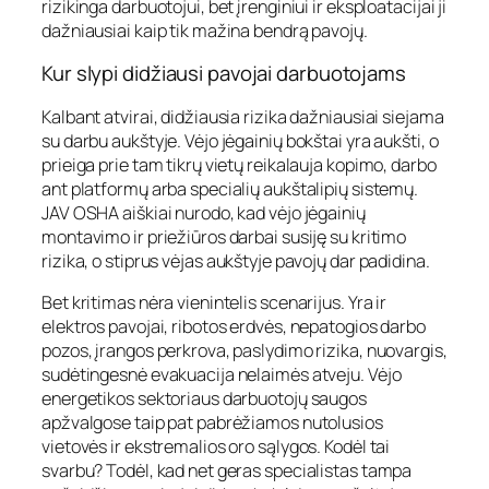
rizikinga darbuotojui, bet įrenginiui ir eksploatacijai ji
dažniausiai kaip tik mažina bendrą pavojų.
Kur slypi didžiausi pavojai darbuotojams
Kalbant atvirai, didžiausia rizika dažniausiai siejama
su darbu aukštyje. Vėjo jėgainių bokštai yra aukšti, o
prieiga prie tam tikrų vietų reikalauja kopimo, darbo
ant platformų arba specialių aukštalipių sistemų.
JAV OSHA aiškiai nurodo, kad vėjo jėgainių
montavimo ir priežiūros darbai susiję su kritimo
rizika, o stiprus vėjas aukštyje pavojų dar padidina.
Bet kritimas nėra vienintelis scenarijus. Yra ir
elektros pavojai, ribotos erdvės, nepatogios darbo
pozos, įrangos perkrova, paslydimo rizika, nuovargis,
sudėtingesnė evakuacija nelaimės atveju. Vėjo
energetikos sektoriaus darbuotojų saugos
apžvalgose taip pat pabrėžiamos nutolusios
vietovės ir ekstremalios oro sąlygos. Kodėl tai
svarbu? Todėl, kad net geras specialistas tampa