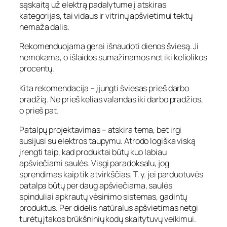
sąskaitą už elektrą padalytume į atskiras
kategorijas, tai vidaus ir vitrinų apšvietimui tektų
nemaža dalis.
Rekomenduojama gerai išnaudoti dienos šviesą. Ji
nemokama, o išlaidos sumažinamos net iki keliolikos
procentų.
Kita rekomendacija – įjungti šviesas prieš darbo
pradžią. Ne prieš kelias valandas iki darbo pradžios,
o prieš pat.
Patalpų projektavimas – atskira tema, bet irgi
susijusi su elektros taupymu. Atrodo logiška viską
įrengti taip, kad produktai būtų kuo labiau
apšviečiami saulės. Visgi paradoksalu, jog
sprendimas kaip tik atvirkščias. T. y. jei parduotuvės
patalpa būtų per daug apšviečiama, saulės
spinduliai apkrautų vėsinimo sistemas, gadintų
produktus. Per didelis natūralus apšvietimas netgi
turėtų įtakos brūkšninių kodų skaitytuvų veikimui.