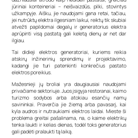
jūriniai konteineriai – neišvaizdūs, pilki, stovintys
užkampyje. Aišku, jie naudojami gana retai, tačiau,
jei nutrūktų elektra ilgesniam laikui, reiktų tik skubiai
atvežti papildomai degalų ir generatorius elektra
aprūpinti visą pastatą gali keletą dienų ar net dar
ilgiau.
Tai didieji elektros generatoriai, kuriems reikia
atskirų inžinerinių sprendimų ir projektavimo,
kadangi jie turi patenkinti konkrečius pastato
elektros poreikius.
Mažesnieji jų broliai yra daugiausiai naudojami
privačiame sektoriuje. Juos įsigyja restoranai, kaimo
turizmo sodybos arba atokiau esančių namų
savininkai. Praverčia jie žiemą arba pavasarį, kai
kyla audros ir nutraukiami elektros laidai. Mieste ši
problema greitai pašalinama, na, o kaime elektrikų
tenka laukti ir kelias dienas, todėl toks generatorius
gali padėti pralaukti tą laiką.