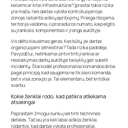
keliams ar kitai infrastruktūrai? Įprastai tokia rizika
yra maža, nes darbai vyksta kontroliuojamoje
zonoje, laikantis aiškių apribojimų. Prieiga ribojama,
teritorija valdoma, o procedūros numato, kaip elgtis
su įrankiais, komponentais ir įranga aukštyje.
Vis dėlto klausimas geras. Kas būtų, jei darbai
organizuojami atmestinai? Tada rizika padidėja.
Pavyzdžiui, netinkamai pritvirtinti įrankiai ar
nesilaikymas darbų aukštyje taisyklių gali sukelti
incidentų. Štai kodėl profesionalios komandos dirba
pagal principą, kad saugoma ne tik savo komanda,
bet ir visa zona po ja. Tai elementaru, bet kritiškai
svarbu.
Kokie ženklai rodo, kad patikra atliekama
atsakingai
Paprastam žmogui sunku įvertinti technines
detales. Tačiau yra keli labai aiškūs ženklai,
rodantys, kad darbai vyksta profesionaliai.