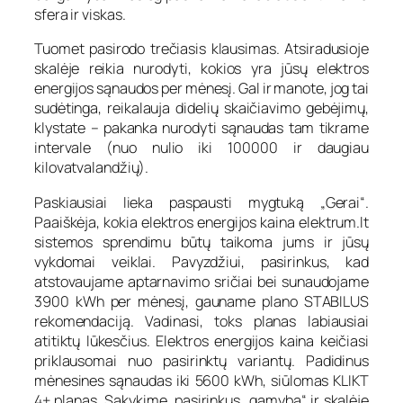
sfera ir viskas.
Tuomet pasirodo trečiasis klausimas. Atsiradusioje
skalėje reikia nurodyti, kokios yra jūsų elektros
energijos sąnaudos per mėnesį. Gal ir manote, jog tai
sudėtinga, reikalauja didelių skaičiavimo gebėjimų,
klystate – pakanka nurodyti sąnaudas tam tikrame
intervale (nuo nulio iki 100000 ir daugiau
kilovatvalandžių).
Paskiausiai lieka paspausti mygtuką „Gerai“.
Paaiškėja, kokia elektros energijos kaina elektrum.lt
sistemos sprendimu būtų taikoma jums ir jūsų
vykdomai veiklai. Pavyzdžiui, pasirinkus, kad
atstovaujame aptarnavimo sričiai bei sunaudojame
3900 kWh per mėnesį, gauname plano STABILUS
rekomendaciją. Vadinasi, toks planas labiausiai
atitiktų lūkesčius. Elektros energijos kaina keičiasi
priklausomai nuo pasirinktų variantų. Padidinus
mėnesines sąnaudas iki 5600 kWh, siūlomas KLIKT
4+ planas. Sakykime, pasirinkus „gamyba“ ir skalėje