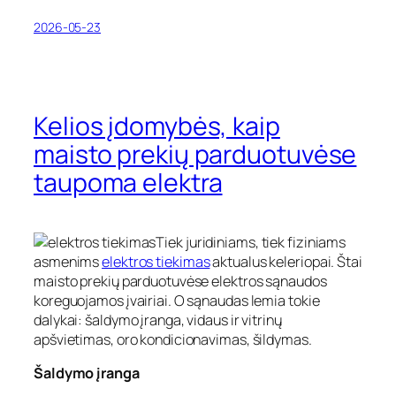
2026-05-23
Kelios įdomybės, kaip
maisto prekių parduotuvėse
taupoma elektra
Tiek juridiniams, tiek fiziniams
asmenims
elektros tiekimas
aktualus keleriopai. Štai
maisto prekių parduotuvėse elektros sąnaudos
koreguojamos įvairiai. O sąnaudas lemia tokie
dalykai: šaldymo įranga, vidaus ir vitrinų
apšvietimas, oro kondicionavimas, šildymas.
Šaldymo įranga