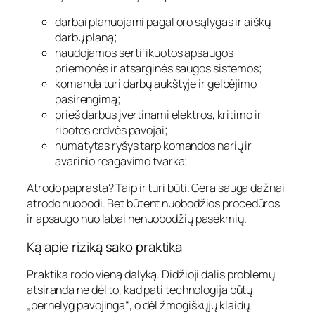
darbai planuojami pagal oro sąlygas ir aiškų
darbų planą;
naudojamos sertifikuotos apsaugos
priemonės ir atsarginės saugos sistemos;
komanda turi darbų aukštyje ir gelbėjimo
pasirengimą;
prieš darbus įvertinami elektros, kritimo ir
ribotos erdvės pavojai;
numatytas ryšys tarp komandos narių ir
avarinio reagavimo tvarka;
Atrodo paprasta? Taip ir turi būti. Gera sauga dažnai
atrodo nuobodi. Bet būtent nuobodžios procedūros
ir apsaugo nuo labai nenuobodžių pasekmių.
Ką apie riziką sako praktika
Praktika rodo vieną dalyką. Didžioji dalis problemų
atsiranda ne dėl to, kad pati technologija būtų
„pernelyg pavojinga“, o dėl žmogiškųjų klaidų,