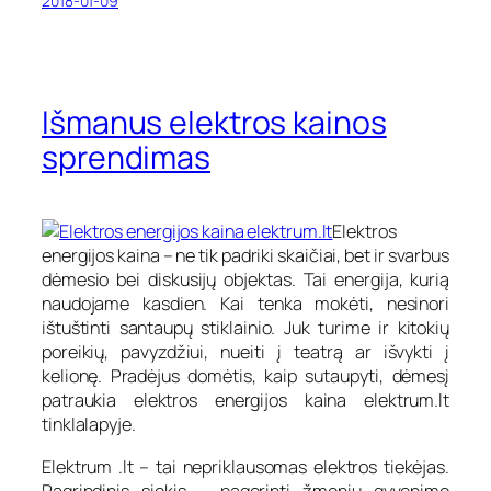
2018-01-09
Išmanus elektros kainos
sprendimas
Elektros
energijos kaina – ne tik padriki skaičiai, bet ir svarbus
dėmesio bei diskusijų objektas. Tai energija, kurią
naudojame kasdien. Kai tenka mokėti, nesinori
ištuštinti santaupų stiklainio. Juk turime ir kitokių
poreikių, pavyzdžiui, nueiti į teatrą ar išvykti į
kelionę. Pradėjus domėtis, kaip sutaupyti, dėmesį
patraukia elektros energijos kaina elektrum.lt
tinklalapyje.
Elektrum .lt – tai nepriklausomas elektros tiekėjas.
Pagrindinis siekis – pagerinti žmonių gyvenimo