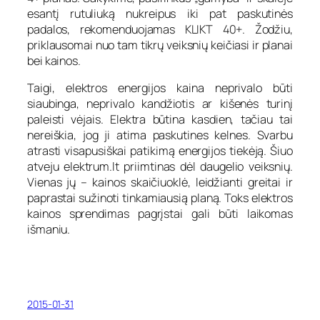
esantį rutuliuką nukreipus iki pat paskutinės
padalos, rekomenduojamas KLIKT 40+. Žodžiu,
priklausomai nuo tam tikrų veiksnių keičiasi ir planai
bei kainos.
Taigi, elektros energijos kaina neprivalo būti
siaubinga, neprivalo kandžiotis ar kišenės turinį
paleisti vėjais. Elektra būtina kasdien, tačiau tai
nereiškia, jog ji atima paskutines kelnes. Svarbu
atrasti visapusiškai patikimą energijos tiekėją. Šiuo
atveju elektrum.lt priimtinas dėl daugelio veiksnių.
Vienas jų – kainos skaičiuoklė, leidžianti greitai ir
paprastai sužinoti tinkamiausią planą. Toks elektros
kainos sprendimas pagrįstai gali būti laikomas
išmaniu.
2015-01-31