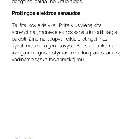
dengti nei baldai, nei užuolaidos.
Protingos elektros sąnaudos
Tai štai kokie dalykai. Pritaikius vieną kitą
sprendimą, įmonės elektros sąnaudų rodikliai gali
pakisti. Žinoma, taupyti reikia protingai, nes
šykštumas nėra gera savybė. Bet šiaip tinkama
įranga ir netgi išdėstymas tikrai turi įtakos tam, ką
vadiname sąskaitos apmokėjimu.