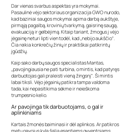
Dar vienas svarbus aspektas yra mokymai.
Pasaulinė vėjo sektoriaus organizacija GWO nurodo,
kad baziniai saugos mokymai apima darbą aukštyje,
pirmąją pagalbą, krovinių tvarkymą, gaisrinę saugą,
evakuaciją ir gelbėjimą. Kitaip tariant, žmogus į vėjo
jėgainę neturi lipti vien todėl, kad „nebijo aukščio“.
Čia reikia konkrečių žinių ir praktiškai patikrintų
įgūdžių.
Kaip sako darbų saugos specialistas Mantas,
„pavojingiausia ne pati turbina, o mintis, kad patyręs
darbuotojas gali praleisti vieną žingsnį“. Ši mintis
labai tiksli. Vėjo jėgainių patikra tampa valdoma
tada, kai nepasitikima sėkme ir neieškoma
trumpesnio kelio.
Ar pavojinga tik darbuotojams, o gal ir
aplinkiniams
Kartais žmonės baiminasi ir dėl aplinkos. Ar patikros
metu pavojus kyla šalia esantiems gyventojams,