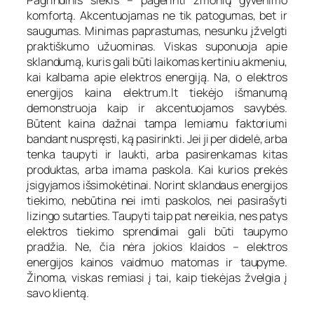
komfortą. Akcentuojamas ne tik patogumas, bet ir
saugumas. Minimas paprastumas, nesunku įžvelgti
praktiškumo užuominas. Viskas suponuoja apie
sklandumą, kuris gali būti laikomas kertiniu akmeniu,
kai kalbama apie elektros energiją. Na, o elektros
energijos kaina elektrum.lt tiekėjo išmanumą
demonstruoja kaip ir akcentuojamos savybės.
Būtent kaina dažnai tampa lemiamu faktoriumi
bandant nuspręsti, ką pasirinkti. Jei ji per didelė, arba
tenka taupyti ir laukti, arba pasirenkamas kitas
produktas, arba imama paskola. Kai kurios prekės
įsigyjamos išsimokėtinai. Norint sklandaus energijos
tiekimo, nebūtina nei imti paskolos, nei pasirašyti
lizingo sutarties. Taupyti taip pat nereikia, nes patys
elektros tiekimo sprendimai gali būti taupymo
pradžia. Ne, čia nėra jokios klaidos – elektros
energijos kainos vaidmuo matomas ir taupyme.
Žinoma, viskas remiasi į tai, kaip tiekėjas žvelgia į
savo klientą.