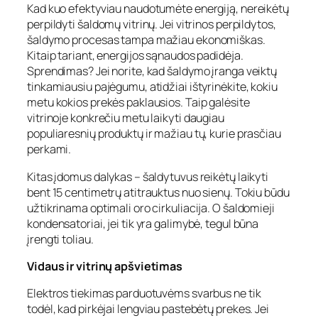
Kad kuo efektyviau naudotumėte energiją, nereikėtų
perpildyti šaldomų vitrinų. Jei vitrinos perpildytos,
šaldymo procesas tampa mažiau ekonomiškas.
Kitaip tariant, energijos sąnaudos padidėja.
Sprendimas? Jei norite, kad šaldymo įranga veiktų
tinkamiausiu pajėgumu, atidžiai ištyrinėkite, kokiu
metu kokios prekės paklausios. Taip galėsite
vitrinoje konkrečiu metu laikyti daugiau
populiaresnių produktų ir mažiau tų, kurie prasčiau
perkami.
Kitas įdomus dalykas – šaldytuvus reikėtų laikyti
bent 15 centimetrų atitrauktus nuo sienų. Tokiu būdu
užtikrinama optimali oro cirkuliacija. O šaldomieji
kondensatoriai, jei tik yra galimybė, tegul būna
įrengti toliau.
Vidaus ir vitrinų apšvietimas
Elektros tiekimas parduotuvėms svarbus ne tik
todėl, kad pirkėjai lengviau pastebėtų prekes. Jei