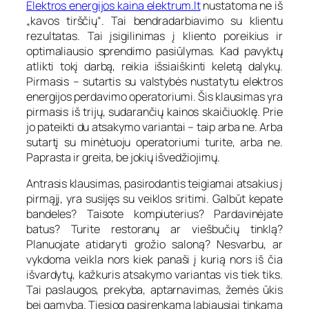
Elektros energijos kaina elektrum.lt
nustatoma ne iš
„kavos tirščių“. Tai bendradarbiavimo su klientu
rezultatas. Tai įsigilinimas į kliento poreikius ir
optimaliausio sprendimo pasiūlymas. Kad pavyktų
atlikti tokį darbą, reikia išsiaiškinti keletą dalykų.
Pirmasis – sutartis su valstybės nustatytu elektros
energijos perdavimo operatoriumi. Šis klausimas yra
pirmasis iš trijų, sudarančių kainos skaičiuoklę. Prie
jo pateikti du atsakymo variantai – taip arba ne. Arba
sutartį su minėtuoju operatoriumi turite, arba ne.
Paprasta ir greita, be jokių išvedžiojimų.
Antrasis klausimas, pasirodantis teigiamai atsakius į
pirmąjį, yra susijęs su veiklos sritimi. Galbūt kepate
bandeles? Taisote kompiuterius? Pardavinėjate
batus? Turite restoranų ar viešbučių tinklą?
Planuojate atidaryti grožio saloną? Nesvarbu, ar
vykdoma veikla nors kiek panaši į kurią nors iš čia
išvardytų, kažkuris atsakymo variantas vis tiek tiks.
Tai paslaugos, prekyba, aptarnavimas, žemės ūkis
bei gamyba. Tiesiog pasirenkama labiausiai tinkama