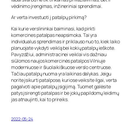
vėdinimo įrengimas, inžineriniai sprendimai.
Ar verta investuoti į patalpų pirkimą?
Kai kurie verslininkai baiminasi, kad pirkti
komercines patalpas neapsimoka. Tai yra
individualus sprendimas ir priklauso nuo to, kiek laiko
planuojate vykdyti veiklą bei kokių patalpų ieškote.
Pavyzdžiui, administracinei veiklai vis dažniau
siūlomos naujos komercinės patalpos Vilniuje
moderniuose ir šiuolaikiškuose verslo centruose.
Tačiau patalpų nuoma yra laikinas dalykas. Jeigu
norite įsikurti patalpose, kuriose veiksite ilgai, verta
pagalvoti apie patalpų įsigijimą. Tuomet galėsite
patys įsirengti patalpas ir be jokių papildomų leidimų
jas atnaujinti, kai to prireiks.
2022-05-24