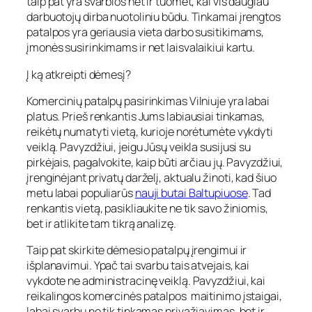
taip pat yra svarbios net ir tuomet, kai vis daugiau
darbuotojų dirba nuotoliniu būdu. Tinkamai įrengtos
patalpos yra geriausia vieta darbo susitikimams,
įmonės susirinkimams ir net laisvalaikiui kartu.
Į ką atkreipti dėmesį?
Komercinių patalpų pasirinkimas Vilniuje yra labai
platus. Prieš renkantis Jums labiausiai tinkamas,
reikėtų numatyti vietą, kurioje norėtumėte vykdyti
veiklą. Pavyzdžiui, jeigu Jūsų veikla susijusi su
pirkėjais, pagalvokite, kaip būti arčiau jų. Pavyzdžiui,
įrenginėjant privatų darželį, aktualu žinoti, kad šiuo
metu labai populiarūs
nauji butai Baltupiuose
. Tad
renkantis vietą, pasikliaukite ne tik savo žiniomis,
bet ir atlikite tam tikrą analizę.
Taip pat skirkite dėmesio patalpų įrengimui ir
išplanavimui. Ypač tai svarbu tais atvejais, kai
vykdote ne administracinę veiklą. Pavyzdžiui, kai
reikalingos komercinės patalpos maitinimo įstaigai,
labai svarbu ne tik tinkamas privažiavimas, bet ir