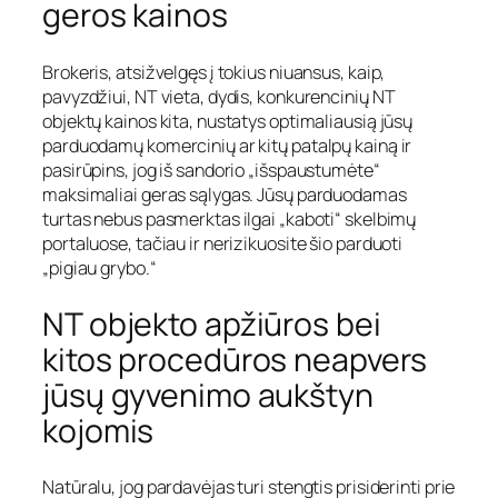
geros kainos
Brokeris, atsižvelgęs į tokius niuansus, kaip,
pavyzdžiui, NT vieta, dydis, konkurencinių NT
objektų kainos kita, nustatys optimaliausią jūsų
parduodamų komercinių ar kitų patalpų kainą ir
pasirūpins, jog iš sandorio „išspaustumėte“
maksimaliai geras sąlygas. Jūsų parduodamas
turtas nebus pasmerktas ilgai „kaboti“ skelbimų
portaluose, tačiau ir nerizikuosite šio parduoti
„pigiau grybo.“
NT objekto apžiūros bei
kitos procedūros neapvers
jūsų gyvenimo aukštyn
kojomis
Natūralu, jog pardavėjas turi stengtis prisiderinti prie