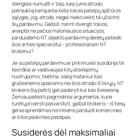
stengiasi numušti ir taip, kaip jums atrodo,
patrauklią kainą arba kelia tokias patalpų apžiūros
sąlygas, jog, atrodo, negali nieko veikti tik užsiimti
šių pardavimu. Galbūt, norint išvengti tokios,
anaiptol ne pačios maloniausios situacijos,
parduodamo NT objekto pardavimą derėtų patikėti
šios srities specialistui – profesionaliam NT
brokeriui?
Jei su patalpų pardavimu ar pirkimu esi susidūręs tik
teoriškai ar vadovaujasi kitų atsiliepimų
nuotrupomis, tikėtina, viską matai kur kas
gražesnėmis spalvomis nei šios atrodo iš tikrųjų. NT
brokeris šią patirtį gali padaryti kur kas šviesesnę.
Žemiau pateikti pagrindiniai argumentai, kurie
turėtų priversti pasvarstyti, galbūt brokeris – iš tiesų
geras sprendimas norintiems parduoti komercines
ar kitos paskirties patalpas.
Susiderės dėl maksimaliai