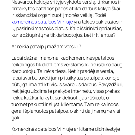
Nesvarbu, kokioje srityje vykdote verslą, tinkamos ir
pritaikytos patalpos padės atlikti darbus kokybiškai
ir sklandžiai organizuoti įmonės veiklą. Todėl
komercinės patalpos Vilniuje
yra tokios paklausios ir
jų pasirinkimas toks platus. Kaip išsirinkti geriausias,
kuris džiugintų ne tik darbuotojus, bet ir klientus?
Ar reikia patalpų mažam verslui?
Labai dažnai manoma, kad komercinės patalpos
reikalingos tik dideliems verslams, kurie išlaiko daug
darbuotojų. Tai nėra tiesa. Net ir pradėjus verslą,
labai svarbu turėti jam pritaikytas patalpas, kurioje
būtų galima atlikti visus svarbius darbus. Pavyzdžiui,
net jeigu užsiimate prekyba internetu, visas prekes
reikia kažkur laikyti, sandėliuoti, jas rūšiuoti, o
tuomet pakuoti ir siųsti klientams. Tam reikalingos
gerai išplanuotos patalpos, o skirti dalį namų ne visi
gali.
Komercinės patalpos Vilniuje ar kitame didmiestyje