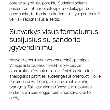
potencialių pirkėjų poreikių. Suderinti abiems
pusėms priimtiną objekto apžiūros laiką gali būti
gana sunku, tad brokeris, kuriam tai ir yra pagrindinė
veikla – racionaliausia išeitis.
Sutvarkys visus formalumus,
susijusius su sandorio
įgyvendinimu
Nesvarbu, parduodamos komercinės patalpos
Vilniuje ar kitos paskirties NT objektas, be
biurokratinių formalumų – nei iš vietos. Neturinti
analogiškos patirties, sudėtinga susiorientuoti, kokie
dokumentai yra būtini, o ką jau kalbėti apie šių
tvarkymą. Tai – dar vienas rūpestis, kurį patyręs
brokeris yra pasirengęs nuimti nuo savo kliento
pečių.