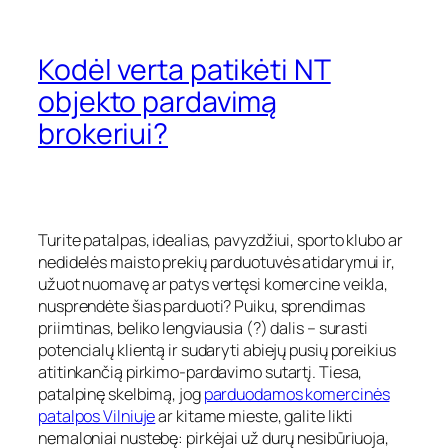
Kodėl verta patikėti NT
objekto pardavimą
brokeriui?
Turite patalpas, idealias, pavyzdžiui, sporto klubo ar
nedidelės maisto prekių parduotuvės atidarymui ir,
užuot nuomavę ar patys vertęsi komercine veikla,
nusprendėte šias parduoti? Puiku, sprendimas
priimtinas, beliko lengviausia (?) dalis – surasti
potencialų klientą ir sudaryti abiejų pusių poreikius
atitinkančią pirkimo-pardavimo sutartį. Tiesa,
patalpinę skelbimą, jog
parduodamos komercinės
patalpos Vilniuje
ar kitame mieste, galite likti
nemaloniai nustebę: pirkėjai už durų nesibūriuoja,