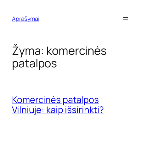
Eiti
prie
Aprašymai
turinio
Žyma:
komercinės
patalpos
Komercinės patalpos
Vilniuje: kaip išsirinkti?