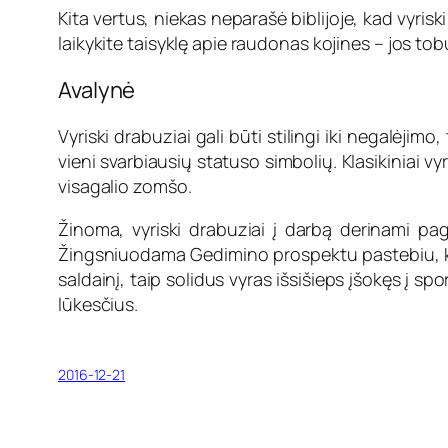
Kita vertus, niekas neparašė biblijoje, kad vyrisk
laikykite taisyklę apie raudonas kojines – jos tob
Avalynė
Vyriski drabuziai gali būti stilingi iki negalėjim
vieni svarbiausių statuso simbolių. Klasikiniai v
visagalio zomšo.
Žinoma, vyriski drabuziai į darbą derinami paga
Žingsniuodama Gedimino prospektu pastebiu, kad 
saldainį, taip solidus vyras išsišieps įšokęs į s
lūkesčius.
2016-12-21