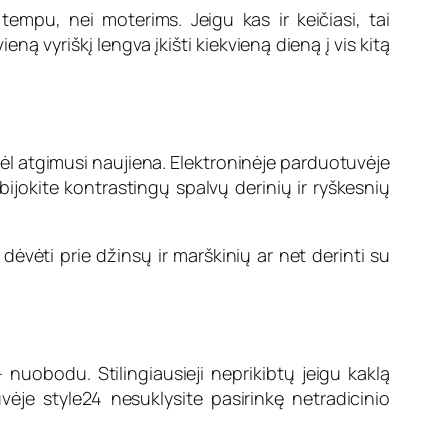
empu, nei moterims. Jeigu kas ir keičiasi, tai
eną vyriškį lengva įkišti kiekvieną dieną į vis kitą
vėl atgimusi naujiena. Elektroninėje parduotuvėje
abijokite kontrastingų spalvų derinių ir ryškesnių
dėvėti prie džinsų ir marškinių ar net derinti su
 nuobodu. Stilingiausieji neprikibtų jeigu kaklą
je style24 nesuklysite pasirinkę netradicinio