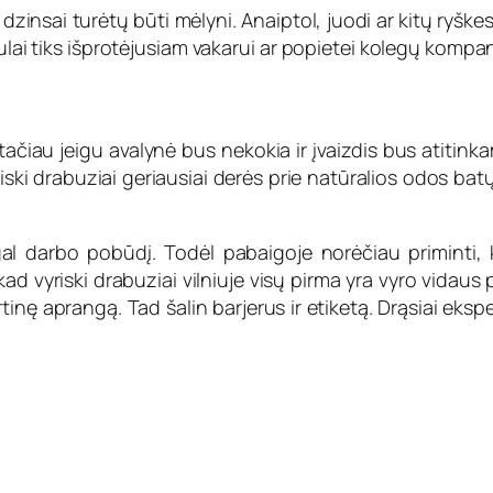
i dzinsai turėtų būti mėlyni. Anaiptol, juodi ar kitų ryške
ulai tiks išprotėjusiam vakarui ar popietei kolegų kompan
o, tačiau jeigu avalynė bus nekokia ir įvaizdis bus atiti
yriski drabuziai geriausiai derės prie natūralios odos bat
l darbo pobūdį. Todėl pabaigoje norėčiau priminti, kad r
vyriski drabuziai vilniuje visų pirma yra vyro vidaus 
portinę aprangą. Tad šalin barjerus ir etiketą. Drąsiai ek