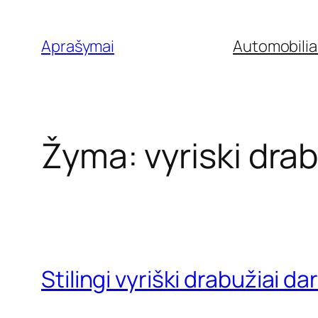
Eiti
prie
Aprašymai
Automobilia
turinio
Žyma:
vyriski dra
Stilingi vyriški drabužiai 