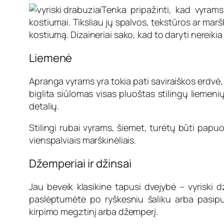
Tenka pripažinti, kad vyrams
kostiumai. Tiksliau jų spalvos, tekstūros ar marški
kostiumą. Dizaineriai sako, kad to daryti nereikia
Liemenė
Apranga vyrams yra tokia pati saviraiškos erdvė,
biglita siūlomas visas pluoštas stilingų liemeni
detalių.
Stilingi rubai vyrams, šiemet, turėtų būti papuo
vienspalviais marškinėliais.
Džemperiai ir džinsai
Jau beveik klasikine tapusi dvejybė – vyriski d
paslėptumėte po ryškesniu šaliku arba pasipu
kirpimo megztinį arba džemperį.