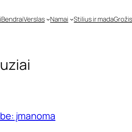
i
Bendrai
Verslas
Namai
Stilius ir mada
Grožis
buziai
darbe: įmanoma