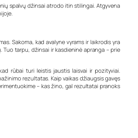
snių spalvų džinsai atrodo itin stilingai. Atgyvena
ijoje.
nkamas. Sakoma, kad avalyne vyrams ir laikrodis yra
ų. Tuo tarpu, džinsai ir kasdieninė apranga – prie
ūbai turi leistis jaustis laisvai ir pozityviai.
pažinimo rezultatas. Kaip vaikas džiaugsis gavęs
sperimentuokime – kas žino, gal rezultatai pranoks