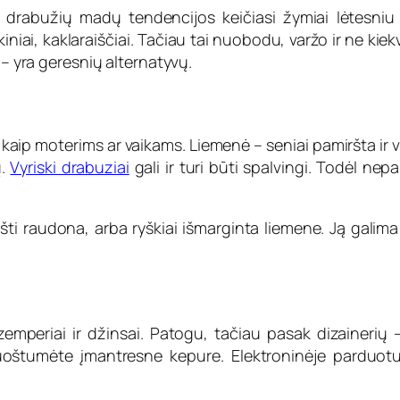
 drabužių madų tendencijos keičiasi žymiai lėtesniu t
niai, kaklaraiščiai. Tačiau tai nuobodu, varžo ir ne kiekvi
 – yra geresnių alternatyvų.
 kaip moterims ar vaikams. Liemenė – seniai pamiršta ir 
ų.
Vyriski drabuziai
gali ir turi būti spalvingi. Todėl nep
šti raudona, arba ryškiai išmarginta liemene. Ją galima 
zemperiai ir džinsai. Patogu, tačiau pasak dizainerių –
oštumėte įmantresne kepure. Elektroninėje parduotuvė