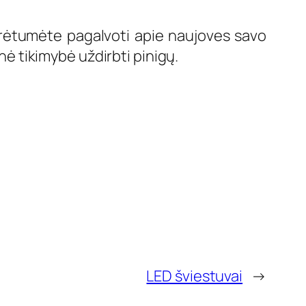
turėtumėte pagalvoti apie naujoves savo
snė tikimybė uždirbti pinigų.
LED šviestuvai
→