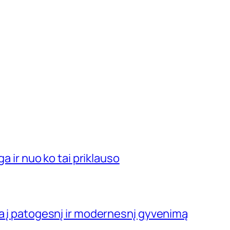
ga ir nuo ko tai priklauso
ja į patogesnį ir modernesnį gyvenimą