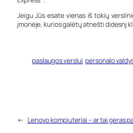
Express ‘‘.
Jeigu Jūs esate vienas iš tokių versli
įmonėje, kurios galėtų atnešti didesnį kl
paslaugos verslui
personalo vald
←
Lenovo kompiuteriai – ar tai geras p