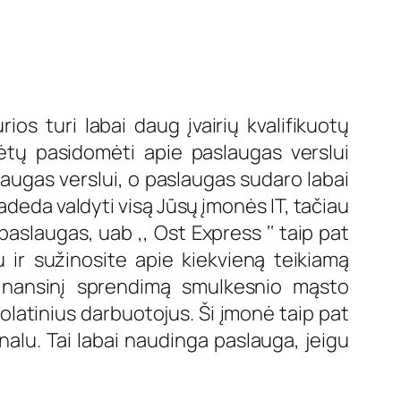
ios turi labai daug įvairių kvalifikuotų
ėtų pasidomėti apie paslaugas verslui
slaugas verslui, o paslaugas sudaro labai
padeda valdyti visą Jūsų įmonės IT, tačiau
paslaugas, uab ,, Ost Express ‘‘ taip pat
au ir sužinosite apie kiekvieną teikiamą
 finansinį sprendimą smulkesnio mąsto
olatinius darbuotojus. Ši įmonė taip pat
alu. Tai labai naudinga paslauga, jeigu