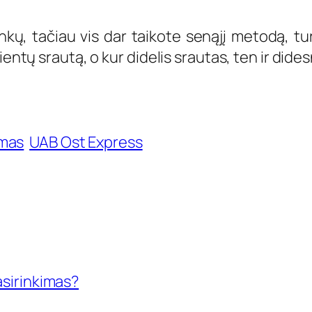
ninkų, tačiau vis dar taikote senąjį metodą, 
ientų srautą, o kur didelis srautas, ten ir dide
ymas
UAB Ost Express
asirinkimas?