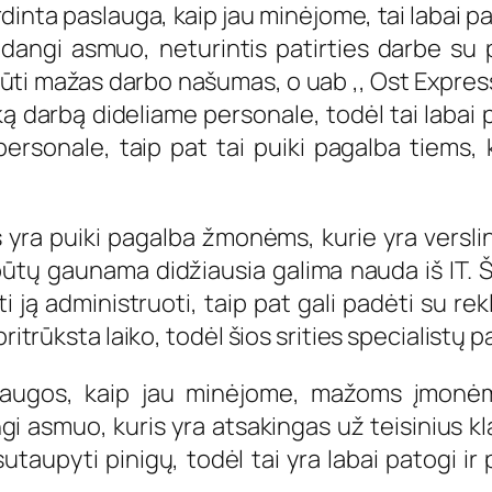
ardinta paslauga, kaip jau minėjome, tai laba
dangi asmuo, neturintis patirties darbe su p
būti mažas darbo našumas, o uab ,, Ost Express 
darbą dideliame personale, todėl tai labai p
 personale, taip pat tai puiki pagalba tiems,
 yra puiki pagalba žmonėms, kurie yra verslini
ūtų gaunama didžiausia galima nauda iš IT. Ši
 ją administruoti, taip pat gali padėti su re
pritrūksta laiko, todėl šios srities specialistų
aslaugos, kaip jau minėjome, mažoms įmonėm
i asmuo, kuris yra atsakingas už teisinius k
taupyti pinigų, todėl tai yra labai patogi ir 