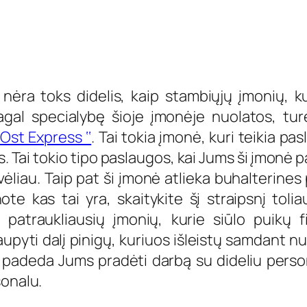
nėra toks didelis, kaip stambiųjų įmonių, kur
agal specialybę šioje įmonėje nuolatos, tur
 Ost Express ‘‘
. Tai tokia įmonė, kuri teikia pa
s. Tai tokio tipo paslaugos, kai Jums ši įmonė 
vėliau. Taip pat ši įmonė atlieka buhalterines 
ote kas tai yra, skaitykite šį straipsnį toli
a patraukliausių įmonių, kurie siūlo puikų
upyti dalį pinigų, kuriuos išleistų samdant nu
padeda Jums pradėti darbą su dideliu person
sonalu.