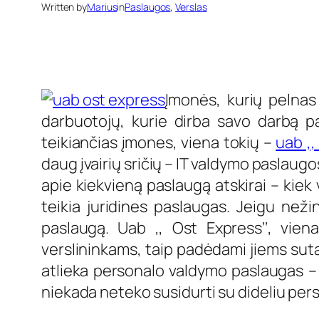
Written by
Marius
in
Paslaugos
, 
Verslas
Įmonės, kurių pelnas 
darbuotojų, kurie dirba savo darbą p
teikiančias įmones, viena tokių –
uab ,,
daug įvairių sričių – IT valdymo paslaugo
apie kiekvieną paslaugą atskirai – kiek 
teikia juridines paslaugas. Jeigu nežin
paslaugą. Uab ,, Ost Express‘‘, vien
verslininkams, taip padėdami jiems suta
atlieka personalo valdymo paslaugas – 
niekada neteko susidurti su dideliu per