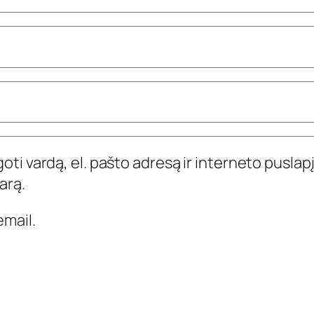
ti vardą, el. pašto adresą ir interneto puslapį,
arą.
mail.