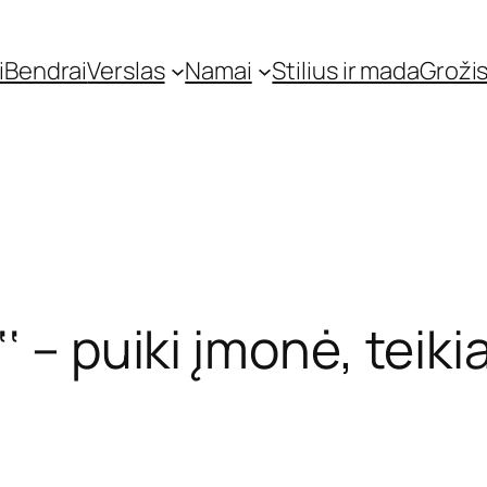
i
Bendrai
Verslas
Namai
Stilius ir mada
Grožis
‘ – puiki įmonė, teik