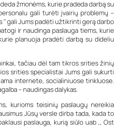
i padeda žmonėms, kurie pradeda darbą su
ersonalu gali turėti įvairių problemų –
‘‘ gali Jums padėti užtikrinti gerą darbo
atogi ir naudinga paslauga tiems, kurie
 kurie planuoja pradėti darbą su dideliu
nkai, tačiau dėl tam tikros srities žinių
os srities specialistai Jums gali sukurti
klama internete, socialiniuose tinkluose.
 pagalba – naudingas dalykas.
s, kurioms teisinių paslaugų nereikia
lausimus Jūsų versle dirba tada, kada to
paklausi paslauga, kurią siūlo uab ,, Ost