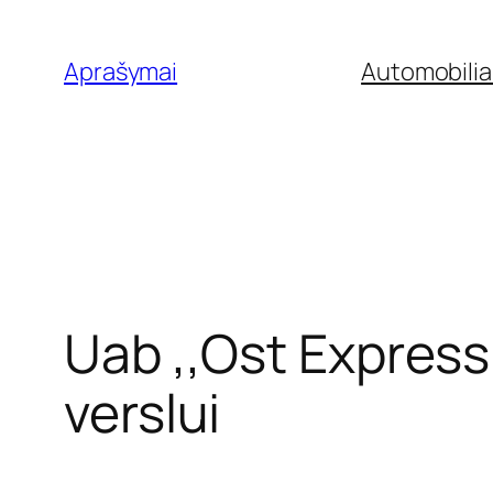
Eiti
prie
Aprašymai
Automobilia
turinio
Uab ,,Ost Express‘
verslui