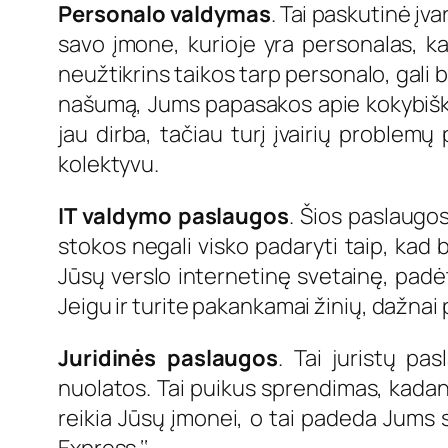
Personalo valdymas
. Tai paskutinė įv
savo įmone, kurioje yra personalas, ka
neužtikrins taikos tarp personalo, gali 
našumą, Jums papasakos apie kokybišką 
jau dirba, tačiau turį įvairių problemų
kolektyvu.
IT valdymo paslaugos
. Šios paslaugos
stokos negali visko padaryti taip, kad b
Jūsų verslo internetinę svetainę, padėti
Jeigu ir turite pakankamai žinių, dažnai 
Juridinės paslaugos
. Tai juristų p
nuolatos. Tai puikus sprendimas, kadang
reikia Jūsų įmonei, o tai padeda Jums su