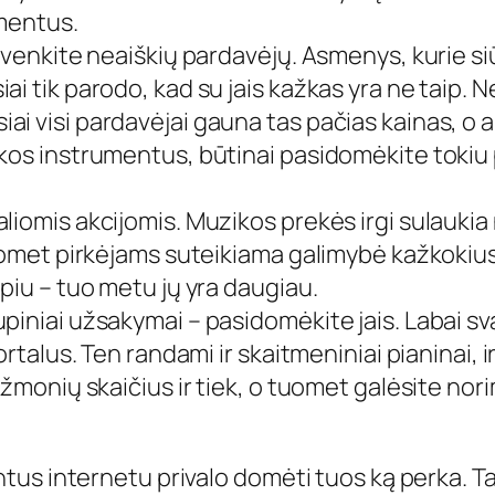
umentus.
t venkite neaiškių pardavėjų. Asmenys, kurie 
i tik parodo, kad su jais kažkas yra ne taip. 
 visi pardavėjai gauna tas pačias kainas, o ant
kos instrumentus, būtinai pasidomėkite tokiu 
liomis akcijomis. Muzikos prekės irgi sulaukia
uomet pirkėjams suteikiama galimybė kažkokius 
piu – tuo metu jų yra daugiau.
piniai užsakymai – pasidomėkite jais. Labai sv
ortalus. Ten randami ir skaitmeniniai pianinai, 
 žmonių skaičius ir tiek, o tuomet galėsite no
s internetu privalo domėti tuos ką perka. Tai