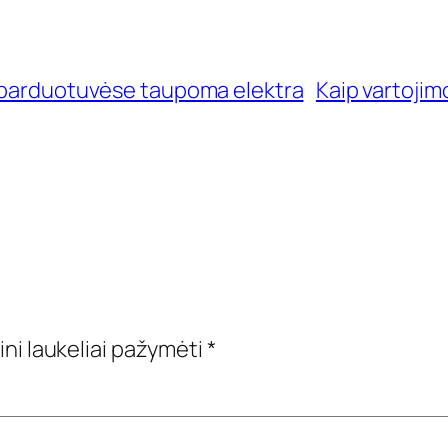
ų parduotuvėse taupoma elektra
Kaip vartojim
ini laukeliai pažymėti
*