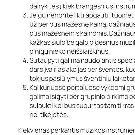
dairykitės į kiek brangesnius instr
Jeigu nenorite likti apgauti, tuome
už per pus mažesnę kainą, dažniausia
pus mažesnėmis kainomis. Dažniausiai
kažkas siūlo be galo pigesnius muzi
pinigų nieko neišsiaiškinus.
Sutaupyti galima naudojantis specia
daro įvairias akcijas per šventes, k
tokius pasiūlymus šventiniu laikotar
Kai kuriuose portaluose vykdomi gru
galima įsigyti per grupinio pirkimo p
sulaukti kol bus suburtas tam tikras
nei tikėjotės.
Kiekvienas perkantis muzikos instrumentu