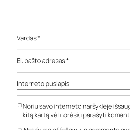
Vardas
*
El. pašto adresas
*
Interneto puslapis
Noriu savo interneto naršyklėje išsaugo
kitą kartą vėl norėsiu parašyti koment