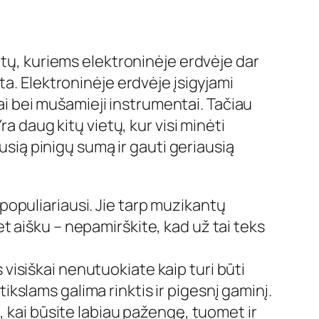
š tų, kuriems elektroninėje erdvėje dar
ta. Elektroninėje erdvėje įsigyjami
niai bei mušamieji instrumentai. Tačiau
a daug kitų vietų, kur visi minėti
usią pinigų sumą ir gauti geriausią
populiariausi. Jie tarp muzikantų
et aišku – nepamirškite, kad už tai teks
visiškai nenutuokiate kaip turi būti
ikslams galima rinktis ir pigesnį gaminį.
i, kai būsite labiau pažengę, tuomet ir