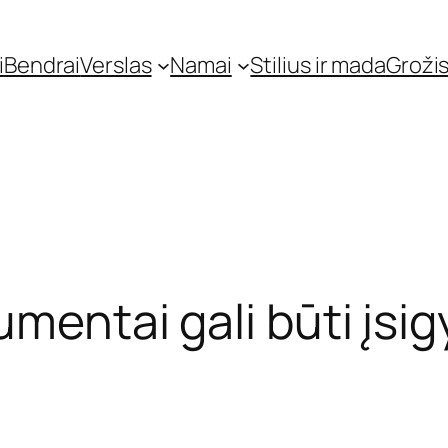
i
Bendrai
Verslas
Namai
Stilius ir mada
Grožis
umentai gali būti įsig