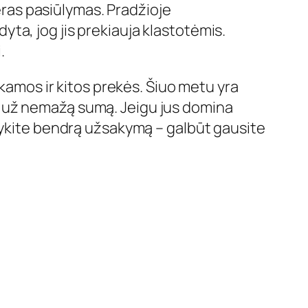
geras pasiūlymas. Pradžioje
ta, jog jis prekiauja klastotėmis.
.
rkamos ir kitos prekės. Šiuo metu yra
s už nemažą sumą. Jeigu jus domina
arykite bendrą užsakymą – galbūt gausite