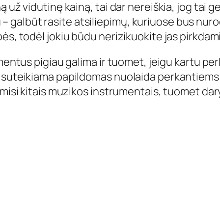
 už vidutinę kainą, tai dar nereiškia, jog tai 
albūt rasite atsiliepimų, kuriuose bus nurody
ės, todėl jokiu būdu nerizikuokite jas pirkdami
umentus pigiau galima ir tuomet, jeigu kartu pe
t suteikiama papildomas nuolaida perkantiem
domisi kitais muzikos instrumentais, tuomet d