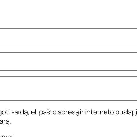
ti vardą, el. pašto adresą ir interneto puslapį,
arą.