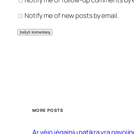
Notify me of follow-up comments by e
Notify me of new posts by email.
MORE POSTS
Ar vėjo jėgainių patikra yra pavojin