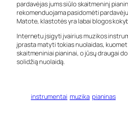
pardavėjas jums siūlo skaitmeninį pianiną
rekomenduojama pasidomėti pardavėju – g
Matote, klastotės yra labai blogos kokyb
Internetu įsigyti įvairius muzikos instr
įprasta matyti tokias nuolaidas, kuome
skaitmeniniai pianinai, o jūsų draugai 
solidžią nuolaidą.
instrumentai
muzika
pianinas