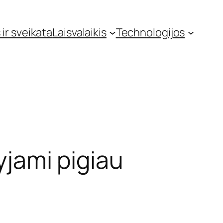
 ir sveikata
Laisvalaikis
Technologijos
yjami pigiau