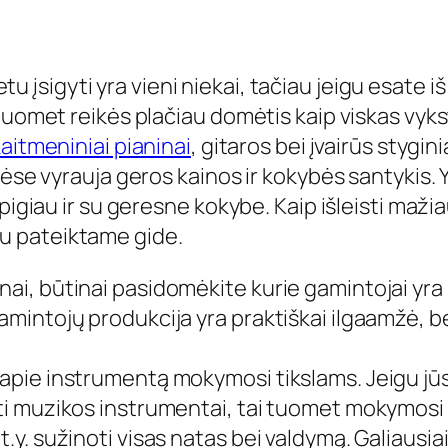
 įsigyti yra vieni niekai, tačiau jeigu esate i
tuomet reikės plačiau domėtis kaip viskas vyks
aitmeniniai pianinai
, gitaros bei įvairūs stygi
ėse vyrauja geros kainos ir kokybės santykis. Yr
pigiau ir su geresne kokybe. Kaip išleisti mažia
u pateiktame gide.
nai, būtinai pasidomėkite kurie gamintojai yra 
gamintojų produkcija yra praktiškai ilgaamžė, b
 apie instrumentą mokymosi tikslams. Jeigu jūs 
iti muzikos instrumentai, tai tuomet mokymosi t
t.y. sužinoti visas natas bei valdymą. Galiausia