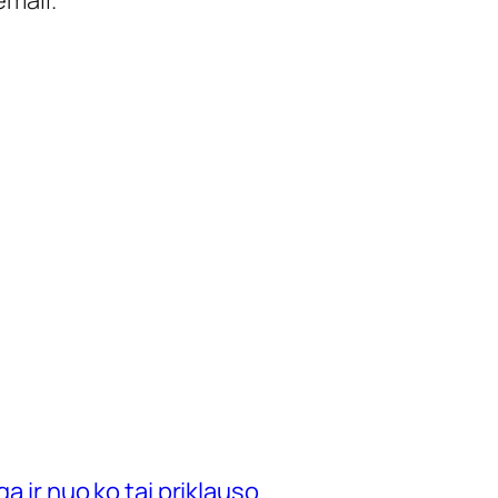
mail.
ga ir nuo ko tai priklauso