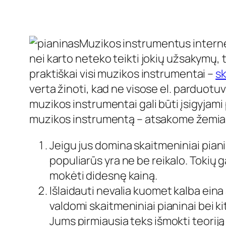
Muzikos instrumentus internetu
nei karto neteko teikti jokių užsakymų, 
praktiškai visi muzikos instrumentai –
sk
verta žinoti, kad ne visose el. parduotuv
muzikos instrumentai gali būti įsigyjami 
muzikos instrumentą – atsakome žemia
Jeigu jus domina skaitmeniniai piani
populiarūs yra ne be reikalo. Tokių 
mokėti didesnę kainą.
Išlaidauti nevalia kuomet kalba eina
valdomi skaitmeniniai pianinai bei k
Jums pirmiausia teks išmokti teoriją 