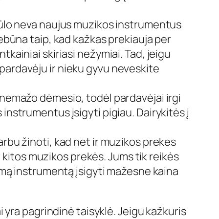
siūlo neva naujus muzikos instrumentus
Nebūna taip, kad kažkas prekiauja per
kainiai skiriasi nežymiai. Tad, jeigu
pardavėju ir nieku gyvu neveskite
 nemažo dėmesio, todėl pardavėjai irgi
instrumentus įsigyti pigiau. Dairykitės į
arbu žinoti, kad net ir muzikos prekes
ir kitos muzikos prekės. Jums tik reikės
rimą instrumentą įsigyti mažesne kaina
 yra pagrindinė taisyklė. Jeigu kažkuris