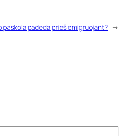
o paskola padeda prieš emigruojant?
→