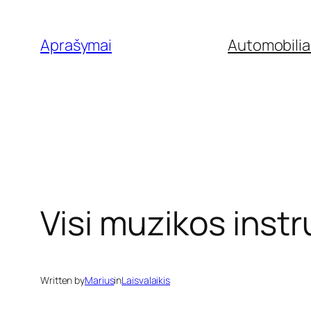
Eiti
prie
Aprašymai
Automobilia
turinio
Visi muzikos instr
Written by
Marius
in
Laisvalaikis