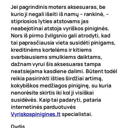
Jei pagrindinis moters aksesuaras, be
kurio ji negali išeiti iš namų – rankinė, –
stipriosios lyties atstovams jas
neabejotinai atstoja vyriškos piniginės.
Nors iš pirmo žvilgsnio gali atrodyti, kad
tai paprasčiausia vieta susidėti pinigams,
kreditinėms kortelėms ir kitiems
svarbiausiems smulkiems daiktams,
dažnam vyrui šis aksesuaras tampa
neatsiejama kasdiene dalimi. Būtent todėl
reikia pasirinkti išties širdžiai artimą,
kokybiškos medžiagos piniginę, su kuria
nenorėsite skirtis iki kol ji visiškai
susidėvės. Kaip tai padaryti, pataria
internetinės parduotuvės
Vyriskospinigines.lt
specialistai.
Dydis