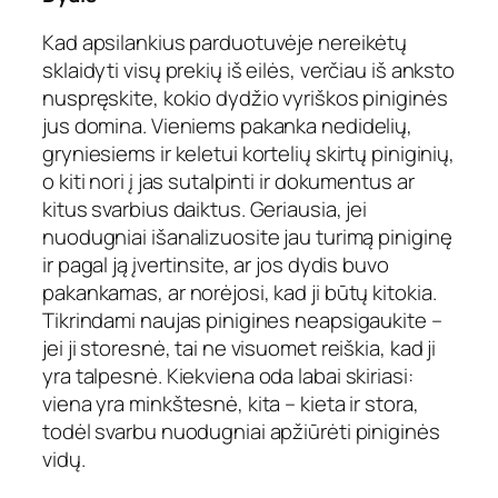
Kad apsilankius parduotuvėje nereikėtų
sklaidyti visų prekių iš eilės, verčiau iš anksto
nuspręskite, kokio dydžio vyriškos piniginės
jus domina. Vieniems pakanka nedidelių,
gryniesiems ir keletui kortelių skirtų piniginių,
o kiti nori į jas sutalpinti ir dokumentus ar
kitus svarbius daiktus. Geriausia, jei
nuodugniai išanalizuosite jau turimą piniginę
ir pagal ją įvertinsite, ar jos dydis buvo
pakankamas, ar norėjosi, kad ji būtų kitokia.
Tikrindami naujas pinigines neapsigaukite –
jei ji storesnė, tai ne visuomet reiškia, kad ji
yra talpesnė. Kiekviena oda labai skiriasi:
viena yra minkštesnė, kita – kieta ir stora,
todėl svarbu nuodugniai apžiūrėti piniginės
vidų.