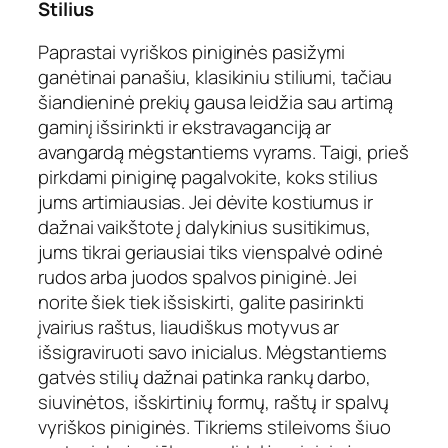
Stilius
Paprastai vyriškos piniginės pasižymi
ganėtinai panašiu, klasikiniu stiliumi, tačiau
šiandieninė prekių gausa leidžia sau artimą
gaminį išsirinkti ir ekstravaganciją ar
avangardą mėgstantiems vyrams. Taigi, prieš
pirkdami piniginę pagalvokite, koks stilius
jums artimiausias. Jei dėvite kostiumus ir
dažnai vaikštote į dalykinius susitikimus,
jums tikrai geriausiai tiks vienspalvė odinė
rudos arba juodos spalvos piniginė. Jei
norite šiek tiek išsiskirti, galite pasirinkti
įvairius raštus, liaudiškus motyvus ar
išsigraviruoti savo inicialus. Mėgstantiems
gatvės stilių dažnai patinka rankų darbo,
siuvinėtos, išskirtinių formų, raštų ir spalvų
vyriškos piniginės. Tikriems stileivoms šiuo