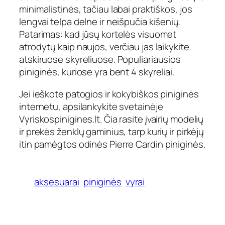
minimalistinės, tačiau labai praktiškos, jos
lengvai telpa delne ir neišpučia kišenių.
Patarimas: kad jūsų kortelės visuomet
atrodytų kaip naujos, verčiau jas laikykite
atskiruose skyreliuose. Populiariausios
piniginės, kuriose yra bent 4 skyreliai.
Jei ieškote patogios ir kokybiškos piniginės
internetu, apsilankykite svetainėje
Vyriskospinigines.lt.
Čia rasite įvairių modelių
ir prekės ženklų gaminius, tarp kurių ir pirkėjų
itin pamėgtos odinės
Pierre Cardin
piniginės.
aksesuarai
piniginės
vyrai