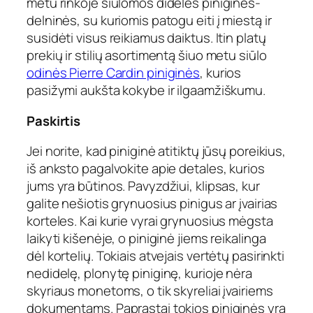
metu rinkoje siūlomos didelės piniginės-
delninės, su kuriomis patogu eiti į miestą ir
susidėti visus reikiamus daiktus. Itin platų
prekių ir stilių asortimentą šiuo metu siūlo
odinės
Pierre Cardin
piniginės
, kurios
pasižymi aukšta kokybe ir ilgaamžiškumu.
Paskirtis
Jei norite, kad piniginė atitiktų jūsų poreikius,
iš anksto pagalvokite apie detales, kurios
jums yra būtinos. Pavyzdžiui, klipsas, kur
galite nešiotis grynuosius pinigus ar įvairias
korteles. Kai kurie vyrai grynuosius mėgsta
laikyti kišenėje, o piniginė jiems reikalinga
dėl kortelių. Tokiais atvejais vertėtų pasirinkti
nedidelę, plonytę piniginę, kurioje nėra
skyriaus monetoms, o tik skyreliai įvairiems
dokumentams. Paprastai tokios piniginės yra