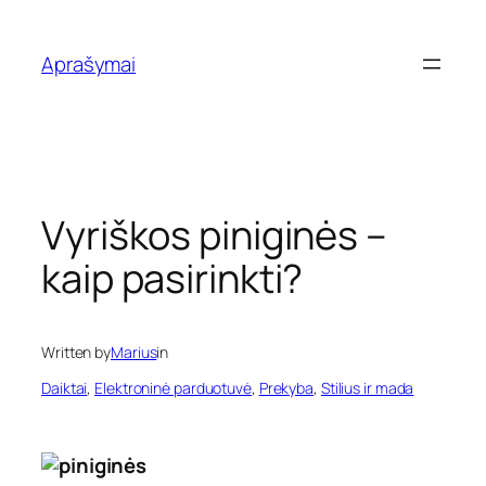
Eiti
prie
Aprašymai
turinio
Vyriškos piniginės –
kaip pasirinkti?
Written by
Marius
in
Daiktai
, 
Elektroninė parduotuvė
, 
Prekyba
, 
Stilius ir mada