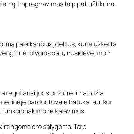
žiemą. Impregnavimas taip pat užtikrina,
 formą palaikančius įdėklus, kurie užkerta
švengti netolygios batų nusidėvėjimo ir
eguliariai juos prižiūrėti ir atidžiai
ternetinėje parduotuvėje Batukai.eu, kur
iek funkcionalumo reikalavimus.
 skirtingoms oro sąlygoms. Tarp