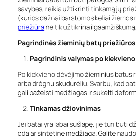
savybes, reikia užtikrinti tinkamą jų prie
(kurios dažnai barstomos keliai žiemos m
priežiūra
ne tik užtikrina ilgaamžiškumą
Pagrindinės žieminių batų priežiūros
Pagrindinis valymas po kiekvien
Po kiekvieno dėvėjimo žieminius batus re
arba drėgnu skudurėliu. Svarbu, kad batai
gali pažeisti medžiagas ir sukelti deform
Tinkamas džiovinimas
Jei batai yra labai sušlapę, jie turi būti
odą ar sintetinę medžiagą. Galite naudoti