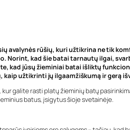
sių avalynės rūšių, kuri užtikrina ne tik kom
 Norint, kad šie batai tarnautų ilgai, svar
ite, kad jūsų žieminiai batai išliktų funkcion
 kaip užtikrinti jų ilgaamžiškumą ir gerą iš
 kur galite rasti platų žieminių batų pasirinki
ieminius batus, įsigytus šioje svetainėje.
 atsparūs įvairioms oro sąlygoms – tačiau, kad ba