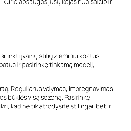
u, kurie apsaugos jūsų kojas nuo šalčio ir
irinkti įvairių stilių žieminius batus,
batus ir pasirinkę tinkamą modelį,
fortą. Reguliarus valymas, impregnavimas
ros būklės visą sezoną. Pasirinkę
i, kad ne tik atrodysite stilingai, bet ir