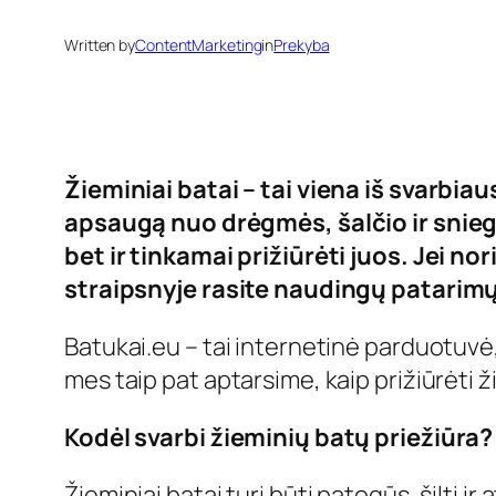
Written by
ContentMarketing
in
Prekyba
Žieminiai batai – tai viena iš svarbiau
apsaugą nuo drėgmės, šalčio ir sniego.
bet ir tinkamai prižiūrėti juos. Jei nor
straipsnyje rasite naudingų patarimų,
Batukai.eu – tai internetinė parduotuvė,
mes taip pat aptarsime, kaip prižiūrėti ž
Kodėl svarbi žieminių batų priežiūra?
Žieminiai batai turi būti patogūs, šilti ir