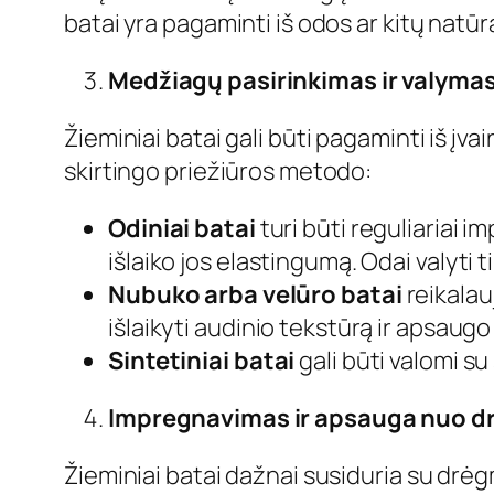
batai yra pagaminti iš odos ar kitų natū
Medžiagų pasirinkimas ir valyma
Žieminiai batai gali būti pagaminti iš įv
skirtingo priežiūros metodo:
Odiniai batai
turi būti reguliariai 
išlaiko jos elastingumą. Odai valyti t
Nubuko arba velūro batai
reikalau
išlaikyti audinio tekstūrą ir apsaug
Sintetiniai batai
gali būti valomi su
Impregnavimas ir apsauga nuo 
Žieminiai batai dažnai susiduria su drė