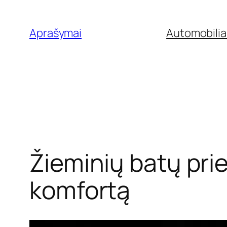
Eiti
prie
Aprašymai
Automobilia
turinio
Žieminių batų prie
komfortą