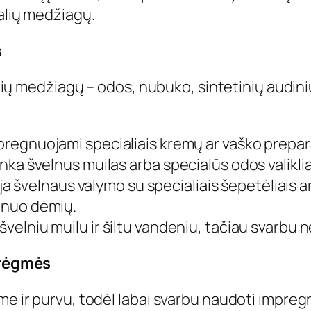
ralių medžiagų.
s
airių medžiagų – odos, nubuko, sintetinių audin
impregnuojami specialiais kremų ar vaško prepa
inka švelnus muilas arba specialūs odos valiklia
ja švelnaus valymo su specialiais šepetėliais a
o nuo dėmių.
 švelniu muilu ir šiltu vandeniu, tačiau svarbu n
drėgmės
gme ir purvu, todėl labai svarbu naudoti impre