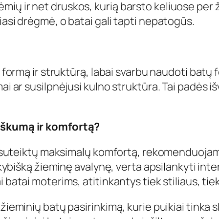
ių ir net druskos, kurią barsto keliuose per 
iasi drėgmė, o batai gali tapti nepatogūs.
o formą ir struktūrą, labai svarbu naudoti batų
mai ar susilpnėjusi kulno struktūra. Tai padės i
žiškumą ir komfortą?
r suteiktų maksimalų komfortą, rekomenduojama r
kokybišką žieminę avalynę, verta apsilankyti in
i batai moterims, atitinkantys tiek stiliaus, t
 žieminių batų pasirinkimą, kurie puikiai tinka