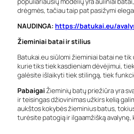
populiariausių modelių yra auliniai batai
drėgmės, tačiau taip pat pasižymi elega
NAUDINGA:
https://batukai.eu/aval
Žieminiai batai ir stilius
Batukai.eu siūlomi žieminiai batai ne tik u
kurie tiks tiek kasdieniam dėvėjimui, t
galėsite išlaikyti tiek stilingą, tiek funkc
Pabaigai
Žieminių batų priežiūra yra sv
ir teisingas džiovinimas užkirs kelią ga
aukštos kokybės žieminius batus, tokius ka
turėsite patogią ir ilgaamžišką avalynę, 