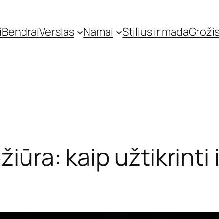
i
Bendrai
Verslas
Namai
Stilius ir mada
Grožis
žiūra: kaip užtikrinti