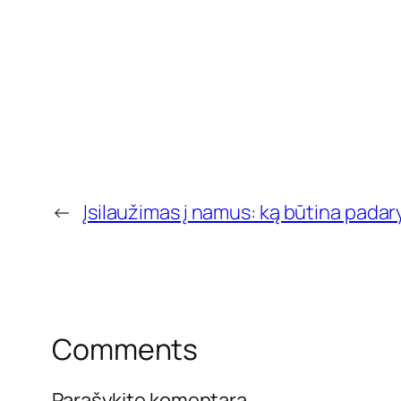
←
Įsilaužimas į namus: ką būtina padar
Comments
Parašykite komentarą