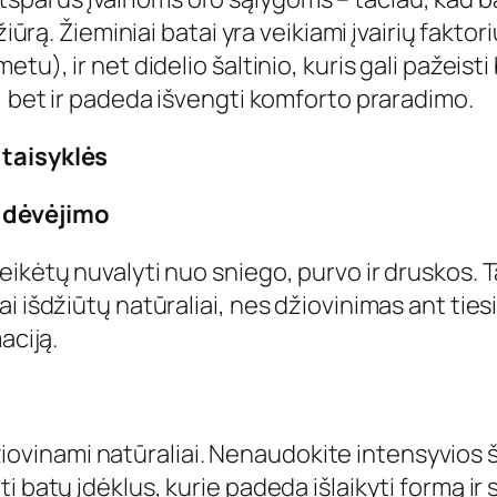
žiūrą. Žieminiai batai yra veikiami įvairių fakt
etu), ir net didelio šaltinio, kuris gali pažei
, bet ir padeda išvengti komforto praradimo.
 taisyklės
o dėvėjimo
ikėtų nuvalyti nuo sniego, purvo ir druskos. 
 išdžiūtų natūraliai, nes džiovinimas ant tiesi
aciją.
 džiovinami natūraliai. Nenaudokite intensyvios š
 batų įdėklus, kurie padeda išlaikyti formą ir 