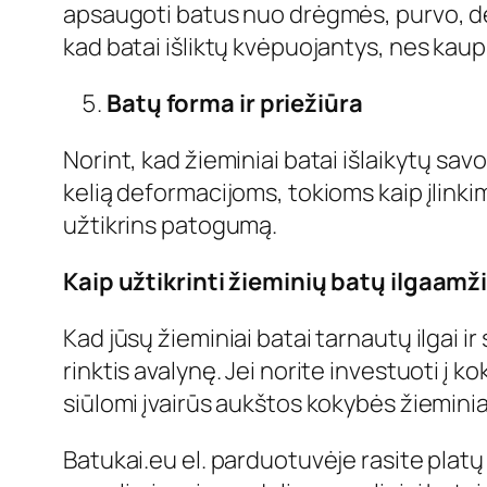
apsaugoti batus nuo drėgmės, purvo, dėm
kad batai išliktų kvėpuojantys, nes kaup
Batų forma ir priežiūra
Norint, kad žieminiai batai išlaikytų sav
kelią deformacijoms, tokioms kaip įlinki
užtikrins patogumą.
Kaip užtikrinti žieminių batų ilgaam
Kad jūsų žieminiai batai tarnautų ilgai i
rinktis avalynę. Jei norite investuoti į 
siūlomi įvairūs aukštos kokybės žieminia
Batukai.eu el. parduotuvėje rasite platų