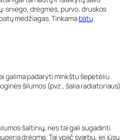
orių: sniego, drėgmės, purvo, druskos
sti batų medžiagas. Tinkama
batų
Tai galima padaryti minkštu šepetėliu
oginės šilumos (pvz., šalia radiatoriaus)
ilumos šaltinių, nes tai gali sugadinti
sugeria drėgmę. Tai ypač svarbu, jei jūsų