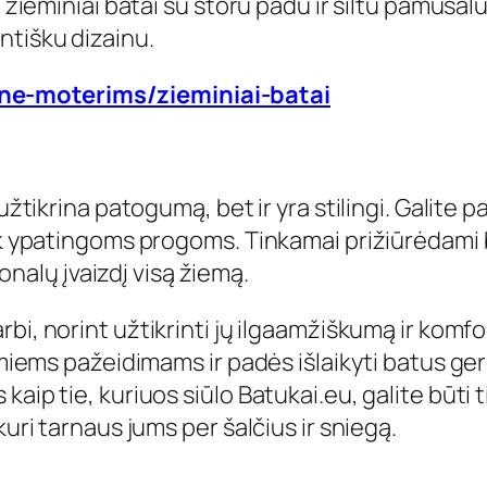
, žieminiai batai su storu padu ir šiltu pamušal
ntišku dizainu.
yne-moterims/zieminiai-batai
žtikrina patogumą, bet ir yra stilingi. Galite pas
iek ypatingoms progoms. Tinkamai prižiūrėdami 
ionalų įvaizdį visą žiemą.
arbi, norint užtikrinti jų ilgaamžiškumą ir kom
limiems pažeidimams ir padės išlaikyti batus ge
ip tie, kuriuos siūlo Batukai.eu, galite būti tikr
kuri tarnaus jums per šalčius ir sniegą.