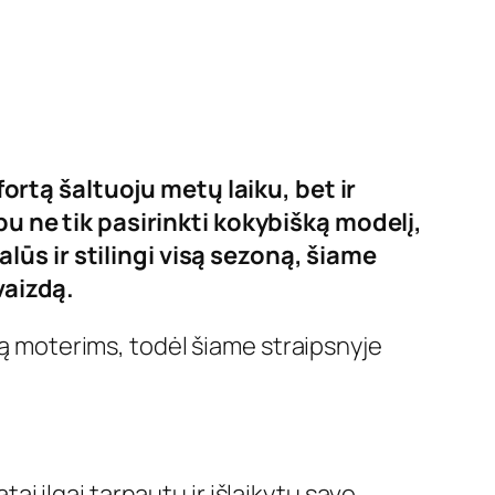
fortą šaltuoju metų laiku, bet ir
bu ne tik pasirinkti kokybišką modelį,
alūs ir stilingi visą sezoną, šiame
vaizdą.
mą moterims, todėl šiame straipsnyje
tai ilgai tarnautų ir išlaikytų savo