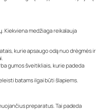
ių. Kiekviena medžiaga reikalauja
ratais, kurie apsaugo odą nuo drėgmės ir
i.
rba gumos šveitikliais, kurie padeda
eleisti batams ilgai būti šlapiems.
gnuojančius preparatus. Tai padeda