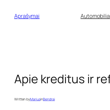
Eiti
prie
Aprašymai
Automobilia
turinio
Apie kreditus ir r
Written by
Marius
in
Bendrai