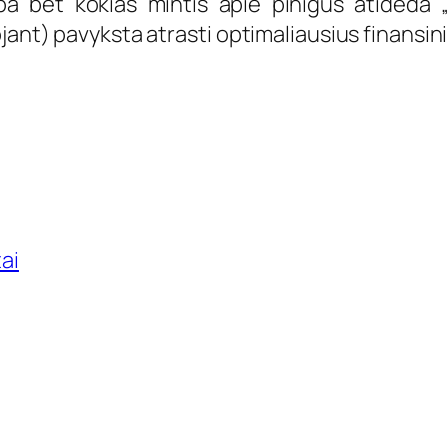
a bet kokias mintis apie pinigus atideda „k
ojant) pavyksta atrasti optimaliausius finansi
tai