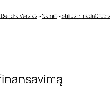
i
Bendrai
Verslas
Namai
Stilius ir mada
Grožis
efinansavimą