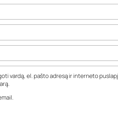
ti vardą, el. pašto adresą ir interneto puslapį,
arą.
mail.