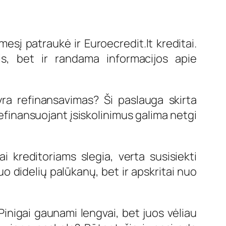
esį patraukė ir Euroecredit.lt kreditai.
s, bet ir randama informacijos apie
ra refinansavimas? Ši paslauga skirta
efinansuojant įsiskolinimus galima netgi
ai kreditoriams slegia, verta susisiekti
o didelių palūkanų, bet ir apskritai nuo
 Pinigai gaunami lengvai, bet juos vėliau