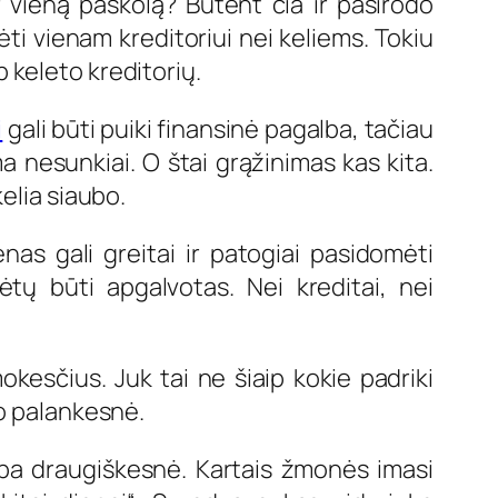
ar vieną paskolą? Būtent čia ir pasirodo
ti vienam kreditoriui nei keliems. Tokiu
 keleto kreditorių.
i
gali būti puiki finansinė pagalba, tačiau
a nesunkiai. O štai grąžinimas kas kita.
elia siaubo.
nas gali greitai ir patogiai pasidomėti
tų būti apgalvotas. Nei kreditai, nei
okesčius. Juk tai ne šiaip kokie padriki
do palankesnė.
mpa draugiškesnė. Kartais žmonės imasi