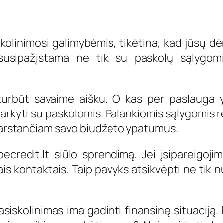
olinimosi galimybėmis, tikėtina, kad jūsų dėm
 susipažįstama ne tik su paskolų sąlygomi
 turbūt savaime aišku. O kas per paslauga y
rkyti su paskolomis. Palankiomis sąlygomis r
 narstančiam savo biudžeto ypatumus.
credit.lt siūlo sprendimą. Jei įsipareigojim
s kontaktais. Taip pavyks atsikvėpti ne tik nu
siskolinimas ima gadinti finansinę situaciją.