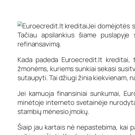
Jei domėjotės sk
Tačiau apsilankius šiame puslapyje
refinansavimą.
Kada padeda Euroecredit.lt kreditai,
žmonėms, kuriems sunkiai sekasi susitva
sutaupyti. Tai džiugi žinia kiekvienam,
Jei kamuoja finansiniai sunkumai, Euroe
minėtoje interneto svetainėje nurodytai
stambių mėnesio įmokų.
Šiaip jau kartais nė nepastebima, kai pa