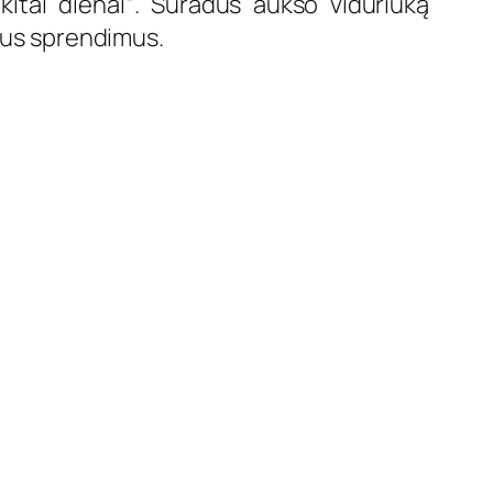
itai dienai“. Suradus aukso viduriuką
nius sprendimus.