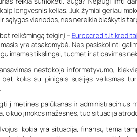
kurias reikia sumokėti, auga? Nejaugi imti d
aip lengvesnis kelias. Juk žymiai geriau mokė
sąlygos vienodos, nes nereikia blaškytis tarp
bet reikšmingą teiginį –
Euroecredit.lt kredita
imasis yra atsakomybė. Nes pasiskolinti galim
igu imamas tikslingai, tuomet ir atidavimas nek
inansavimas nestokoja informatyvumo, kiekvie
 bet koks su pinigais susijęs veiksmas turė
.
gti į metines palūkanas ir administracinius m
 Na, o kuo įmokos mažesnės, tuo situacija atro
lvojus, kokia yra situacija, finansų tema ta