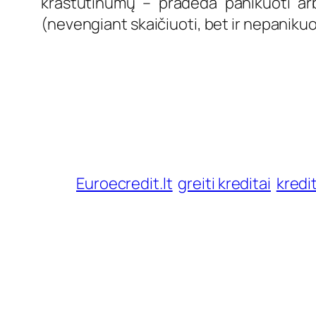
kraštutinumų – pradeda panikuoti arb
(nevengiant skaičiuoti, bet ir nepaniku
Euroecredit.lt
greiti kreditai
kredi