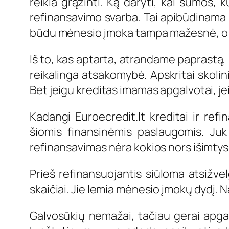
reikia grąžinti. Ką daryti, kai sumos, 
refinansavimo svarba. Tai apibūdinama k
būdu mėnesio įmoka tampa mažesnė, o ir 
Iš to, kas aptarta, atrandame paprastą, 
reikalinga atsakomybė. Apskritai skolin
Bet jeigu kreditas imamas apgalvotai, je
Kadangi Euroecredit.lt kreditai ir ref
šiomis finansinėmis paslaugomis. Juk
refinansavimas nėra kokios nors išimtys
Prieš refinansuojantis siūloma atsižvel
skaičiai. Jie lemia mėnesio įmokų dydį.
Galvosūkių nemažai, tačiau gerai apga