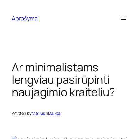
Eiti
prie
Aprašymai
turinio
Ar minimalistams
lengviau pasirūpinti
naujagimio kraiteliu?
Written by
Marius
in
Daiktai