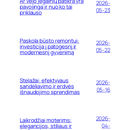
Ar vėjo jėgainių patikra yra
2026-
pavojinga ir nuo ko tai
05-23
priklauso
Paskola būsto remontui:
2026-
investicija į patogesnį ir
05-22
modernesnį gyvenimą
Stelažai: efektyvaus
2026-
sandėliavimo ir erdvės
05-16
išnaudojimo sprendimas
2026-
Laikrodžiai moterims:
04-
elegancijos, stiliaus ir