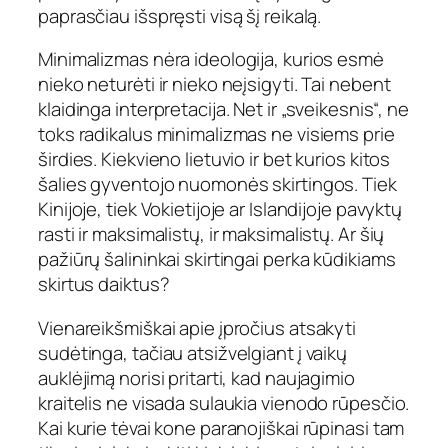
paprasčiau išspręsti visą šį reikalą.
Minimalizmas nėra ideologija, kurios esmė
nieko neturėti ir nieko neįsigyti. Tai nebent
klaidinga interpretacija. Net ir „sveikesnis“, ne
toks radikalus minimalizmas ne visiems prie
širdies. Kiekvieno lietuvio ir bet kurios kitos
šalies gyventojo nuomonės skirtingos. Tiek
Kinijoje, tiek Vokietijoje ar Islandijoje pavyktų
rasti ir maksimalistų, ir maksimalistų. Ar šių
pažiūrų šalininkai skirtingai perka kūdikiams
skirtus daiktus?
Vienareikšmiškai apie įpročius atsakyti
sudėtinga, tačiau atsižvelgiant į vaikų
auklėjimą norisi pritarti, kad naujagimio
kraitelis ne visada sulaukia vienodo rūpesčio.
Kai kurie tėvai kone paranojiškai rūpinasi tam