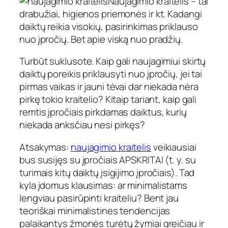
Naujagimio kraitelis – tai
drabužiai, higienos priemonės ir kt. Kadangi
daiktų reikia visokių, pasirinkimas priklauso
nuo įpročių. Bet apie viską nuo pradžių.
Turbūt suklusote. Kaip gali naujagimiui skirtų
daiktų poreikis priklausyti nuo įpročių, jei tai
pirmas vaikas ir jauni tėvai dar niekada nėra
pirkę tokio kraitelio? Kitaip tariant, kaip gali
remtis įpročiais pirkdamas daiktus, kurių
niekada anksčiau nesi pirkęs?
Atsakymas:
naujagimio kraitelis
veikiausiai
bus susijęs su įpročiais APSKRITAI (t. y. su
turimais kitų daiktų įsigijimo įpročiais). Tad
kyla įdomus klausimas: ar minimalistams
lengviau pasirūpinti kraiteliu? Bent jau
teoriškai minimalistines tendencijas
palaikantys žmonės turėtų žymiai greičiau ir