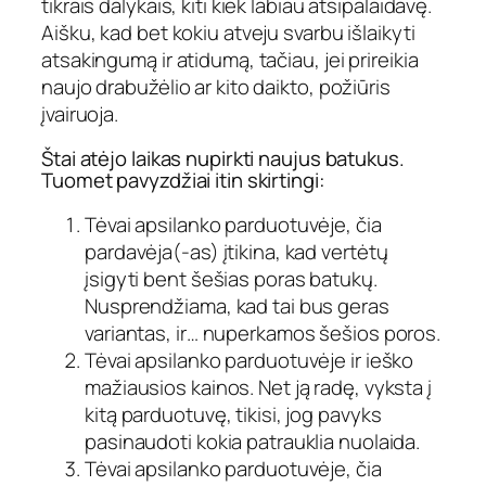
tikrais dalykais, kiti kiek labiau atsipalaidavę.
Aišku, kad bet kokiu atveju svarbu išlaikyti
atsakingumą ir atidumą, tačiau, jei prireikia
naujo drabužėlio ar kito daikto, požiūris
įvairuoja.
Štai atėjo laikas nupirkti naujus batukus.
Tuomet pavyzdžiai itin skirtingi:
Tėvai apsilanko parduotuvėje, čia
pardavėja(-as) įtikina, kad vertėtų
įsigyti bent šešias poras batukų.
Nusprendžiama, kad tai bus geras
variantas, ir… nuperkamos šešios poros.
Tėvai apsilanko parduotuvėje ir ieško
mažiausios kainos. Net ją radę, vyksta į
kitą parduotuvę, tikisi, jog pavyks
pasinaudoti kokia patrauklia nuolaida.
Tėvai apsilanko parduotuvėje, čia