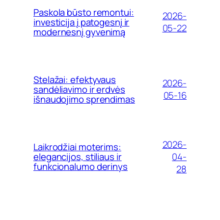
Paskola būsto remontui:
2026-
investicija į patogesnį ir
05-22
modernesnį gyvenimą
Stelažai: efektyvaus
2026-
sandėliavimo ir erdvės
05-16
išnaudojimo sprendimas
2026-
Laikrodžiai moterims:
04-
elegancijos, stiliaus ir
funkcionalumo derinys
28