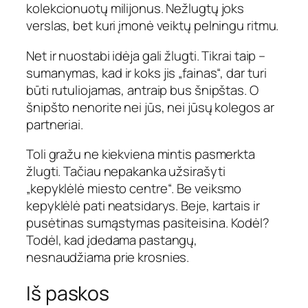
kolekcionuotų milijonus. Nežlugtų joks
verslas, bet kuri įmonė veiktų pelningu ritmu.
Net ir nuostabi idėja gali žlugti. Tikrai taip –
sumanymas, kad ir koks jis „fainas“, dar turi
būti rutuliojamas, antraip bus šnipštas. O
šnipšto nenorite nei jūs, nei jūsų kolegos ar
partneriai.
Toli gražu ne kiekviena mintis pasmerkta
žlugti. Tačiau nepakanka užsirašyti
„kepyklėlė miesto centre“. Be veiksmo
kepyklėlė pati neatsidarys. Beje, kartais ir
pusėtinas sumąstymas pasiteisina. Kodėl?
Todėl, kad įdedama pastangų,
nesnaudžiama prie krosnies.
Iš paskos