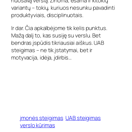
nuosavą verslą. Žinoma, esama ir kitokių
variantų – tokių, kuriuos nesunku pavadinti
produktyviais, disciplinuotais.
Ir dar. Čia apkalbėjome tik kelis punktus.
Mažą dalį to, kas susiję su verslu. Bet
bendras įspūdis tikriausiai aiškus. UAB
steigimas – ne tik įstatymai, bet ir
motyvacija, idėja, įdirbis…
įmonės steigimas
UAB steigimas
verslo kūrimas