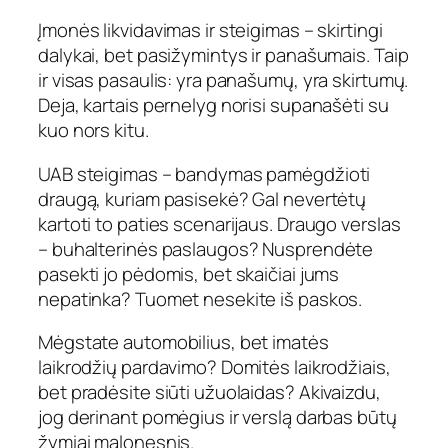
Įmonės likvidavimas ir steigimas – skirtingi
dalykai, bet pasižymintys ir panašumais. Taip
ir visas pasaulis: yra panašumų, yra skirtumų.
Deja, kartais pernelyg norisi supanašėti su
kuo nors kitu.
UAB steigimas – bandymas pamėgdžioti
draugą, kuriam pasisekė? Gal nevertėtų
kartoti to paties scenarijaus. Draugo verslas
– buhalterinės paslaugos? Nusprendėte
pasekti jo pėdomis, bet skaičiai jums
nepatinka? Tuomet nesekite iš paskos.
Mėgstate automobilius, bet imatės
laikrodžių pardavimo? Domitės laikrodžiais,
bet pradėsite siūti užuolaidas? Akivaizdu,
jog derinant pomėgius ir verslą darbas būtų
žymiai malonesnis.