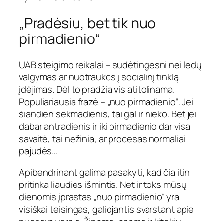
„Pradėsiu, bet tik nuo
pirmadienio“
UAB steigimo reikalai – sudėtingesni nei ledų
valgymas ar nuotraukos į socialinį tinklą
įdėjimas. Dėl to pradžia vis atitolinama.
Populiariausia frazė – „nuo pirmadienio“. Jei
šiandien sekmadienis, tai gal ir nieko. Bet jei
dabar antradienis ir iki pirmadienio dar visa
savaitė, tai nežinia, ar procesas normaliai
pajudės…
Apibendrinant galima pasakyti, kad čia itin
pritinka liaudies išmintis. Net ir toks mūsų
dienomis įprastas „nuo pirmadienio“ yra
visiškai teisingas, galiojantis svarstant apie