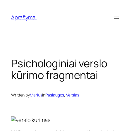
Eiti
prie
Aprašymai
turinio
Psichologiniai verslo
kūrimo fragmentai
Written by
Marius
in
Paslaugos
, 
Verslas