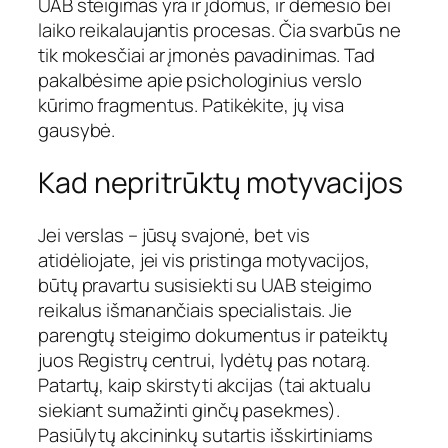
UAB steigimas yra ir įdomus, ir dėmesio bei
laiko reikalaujantis procesas. Čia svarbūs ne
tik mokesčiai ar įmonės pavadinimas. Tad
pakalbėsime apie psichologinius verslo
kūrimo fragmentus. Patikėkite, jų visa
gausybė.
Kad nepritrūktų motyvacijos
Jei verslas – jūsų svajonė, bet vis
atidėliojate, jei vis pristinga motyvacijos,
būtų pravartu susisiekti su UAB steigimo
reikalus išmanančiais specialistais. Jie
parengtų steigimo dokumentus ir pateiktų
juos Registrų centrui, lydėtų pas notarą.
Patartų, kaip skirstyti akcijas (tai aktualu
siekiant sumažinti ginčų pasekmes).
Pasiūlytų akcininkų sutartis išskirtiniams