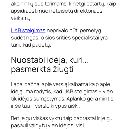
akcininkų susitarimams. Ir netgi patartų, kaip
apsidrausti nuo neteisėtų direktoriaus
veiksmų.
UAB steigimas
neprivalo būti pernelyg
sudėtingas, o šios srities specialistai yra
tam, kad padėtų.
Nuostabi idėja, kuri…
pasmerkta žlugti
Labai dažnai apie verslą kalbama kaip apie
idėją. Ima rodytis, kad UAB steigimas – vien
tik idėjos sumąstymas. Aplanko gera mintis,
ir še tau – verslo kryptis aiški.
Bet jeigu viskas vyktų taip paprastai ir jeigu
pasaulį valdytų vien idėjos, visi