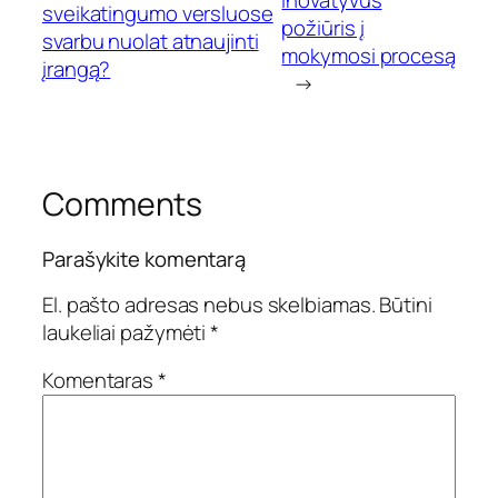
sveikatingumo versluose
požiūris į
svarbu nuolat atnaujinti
mokymosi procesą
įrangą?
→
Comments
Parašykite komentarą
El. pašto adresas nebus skelbiamas.
Būtini
laukeliai pažymėti
*
Komentaras
*