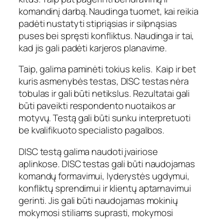
komandinį darbą. Naudinga tuomet, kai reikia
padėti nustatyti stipriąsias ir silpnąsias
puses bei spręsti konfliktus. Naudinga ir tai,
kad jis gali padėti karjeros planavime.
Taip, galima paminėti tokius kelis. Kaip ir bet
kuris asmenybės testas, DISC testas nėra
tobulas ir gali būti netikslus. Rezultatai gali
būti paveikti respondento nuotaikos ar
motyvų. Testą gali būti sunku interpretuoti
be kvalifikuoto specialisto pagalbos.
DISC testą galima naudoti įvairiose
aplinkose. DISC testas gali būti naudojamas
komandų formavimui, lyderystės ugdymui,
konfliktų sprendimui ir klientų aptarnavimui
gerinti. Jis gali būti naudojamas mokinių
mokymosi stiliams suprasti, mokymosi