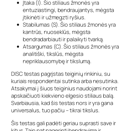
Įtaka (I). Šio stiliaus žmonės yra
entuziastingi, bendraujantys, mėgsta
įtikinėti ir užmegzti ryšius.
Stabilumas (S). Šio stiliaus žmonės yra
kantrūs, nuoseklūs, mėgsta
bendradarbiauti ir palaikyti tvarką.
Atsargumas (C). Šio stiliaus žmonės yra
analitiški, tikslūs, mėgsta
nepriklausomybę ir tikslumą.
DISC testas pagrįstas teiginių rinkiniu, su
kuriais respondentai sutinka arba nesutinka.
Atsakymai į šiuos teiginius naudojami norint
apskaičiuoti kiekvieno elgesio stiliaus balą.
Svarbiausia, kad šis testas nors ir yra gana
universalus, tuo pačiu – tikrai tikslus.
Šis testas gali padėti geriau suprasti save ir
kitus. Taip pat pagerinti bendravimą ir