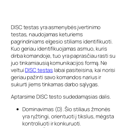
DISC testas yra asmenybės įvertinimo
testas, naudojamas keturiems
pagrindiniams elgesio stiliams identifikuoti.
Kuo geriau identifikuojamas asmuo, kuris
dirba komandoje, tuo yra paprasčiau rasti su
juo tinkamiausią komunikacijos formą. Ne
veltui
DISC testas
labai pasiteisina, kai norisi
geriau pažinti savo komandos narius ir
sukurti jiems tinkamas darbo sąlygas.
Aptarsime DISC testo sudedamąsias dalis.
Dominavimas (D). Šio stiliaus žmonės
yra ryžtingi, orientuoti į tikslus, mėgsta
kontroliuoti ir konkuruoti.