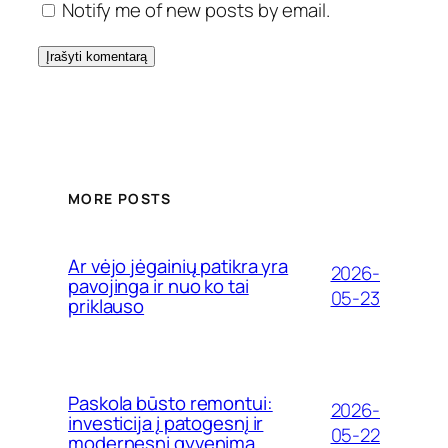
Notify me of new posts by email.
MORE POSTS
Ar vėjo jėgainių patikra yra
2026-
pavojinga ir nuo ko tai
05-23
priklauso
Paskola būsto remontui:
2026-
investicija į patogesnį ir
05-22
modernesnį gyvenimą