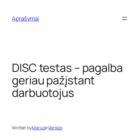
Eiti
prie
Aprašymai
turinio
DISC testas – pagalba
geriau pažįstant
darbuotojus
Written by
Marius
in
Verslas