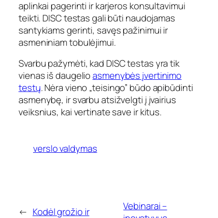
aplinkai pagerinti ir karjeros konsultavimui
teikti. DISC testas gali būti naudojamas
santykiams gerinti, savęs pažinimui ir
asmeniniam tobulėjimui.
Svarbu pažymėti, kad DISC testas yra tik
vienas iš daugelio
asmenybės įvertinimo
testų
. Nėra vieno „teisingo” būdo apibūdinti
asmenybę, ir svarbu atsižvelgti į įvairius
veiksnius, kai vertinate save ir kitus.
verslo valdymas
Vebinarai –
←
Kodėl grožio ir
inovatyvus