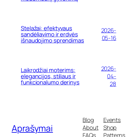
Stelažai: efektyvaus
2026-
sandėliavimo ir erdvės
05-16
išnaudojimo sprendimas
2026-
Laikrodžiai moterims:
04-
elegancijos, stiliaus ir
funkcionalumo derinys
28
Blog
Events
Aprašymai
About
Shop
FAQs
Patterns