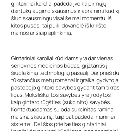
gintariniai karoliai padeda įveikti pirmųjų
dantukų augimo skausmus ir apraminti kūdikį
šiuo skausmingu visai šeimai momentu. Iš
kitos pusės, tai puiki dovanėlė iš krikšto
mamos ar šiaip aplinkinių.
Gintariniai karoliai kūdikiams yra dar vienas
senovinės medicinos būdas, grįžtantis į
šiuolaikinių technologijų pasaulį. Dar prieš du
tūkstančius metų romėnai ir graikai gydytojai
pastebėjo gintaro savybes gydant tam tikras
ligas. Moksliškai tos savybės yra įrodytos
kaip gintaro rūgšties (sukcinito) savybės.
Kontaktuodamas su oda sukcinitas ramina,
malšina skausmą, taip pat padeda imuninei
sistemai. Dėl šios priežasties gintariniai