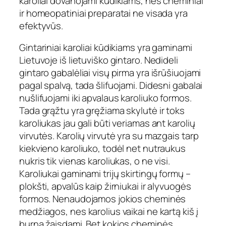
karoliai dovanojami kūdikiams, nes cheminiai
ir homeopatiniai preparatai ne visada yra
efektyvūs.
Gintariniai karoliai kūdikiams yra gaminami
Lietuvoje iš lietuviško gintaro. Nedideli
gintaro gabalėliai visų pirma yra išrūšiuojami
pagal spalvą, tada šlifuojami. Didesni gabalai
nušlifuojami iki apvalaus karoliuko formos.
Tada grąžtu yra gręžiama skylutė ir toks
karoliukas jau gali būti veriamas ant karolių
virvutės. Karolių virvutė yra su mazgais tarp
kiekvieno karoliuko, todėl net nutraukus
nukris tik vienas karoliukas, o ne visi.
Karoliukai gaminami trijų skirtingų formų –
plokšti, apvalūs kaip žirniukai ir alyvuogės
formos. Nenaudojamos jokios cheminės
medžiagos, nes karolius vaikai ne kartą kiš į
burną žaisdami. Bet kokios cheminės