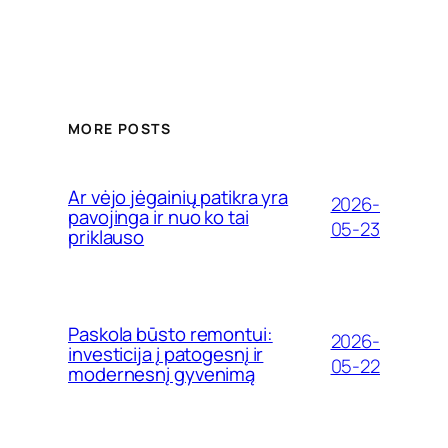
MORE POSTS
Ar vėjo jėgainių patikra yra
2026-
pavojinga ir nuo ko tai
05-23
priklauso
Paskola būsto remontui:
2026-
investicija į patogesnį ir
05-22
modernesnį gyvenimą