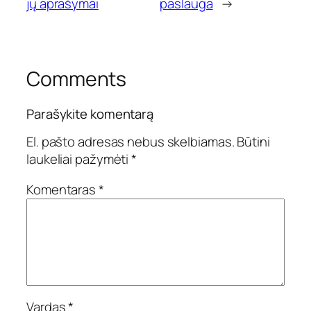
jų aprašymai
paslauga
→
Comments
Parašykite komentarą
El. pašto adresas nebus skelbiamas.
Būtini
laukeliai pažymėti
*
Komentaras
*
Vardas
*