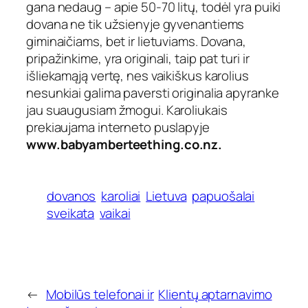
gana nedaug – apie 50-70 litų, todėl yra puiki
dovana ne tik užsienyje gyvenantiems
giminaičiams, bet ir lietuviams. Dovana,
pripažinkime, yra originali, taip pat turi ir
išliekamąją vertę, nes vaikiškus karolius
nesunkiai galima paversti originalia apyranke
jau suaugusiam žmogui. Karoliukais
prekiaujama interneto puslapyje
www.babyamberteething.co.nz.
dovanos
karoliai
Lietuva
papuošalai
sveikata
vaikai
←
Mobilūs telefonai ir
Klientų aptarnavimo