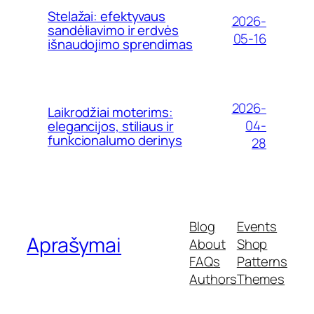
Stelažai: efektyvaus
2026-
sandėliavimo ir erdvės
05-16
išnaudojimo sprendimas
2026-
Laikrodžiai moterims:
04-
elegancijos, stiliaus ir
funkcionalumo derinys
28
Blog
Events
Aprašymai
About
Shop
FAQs
Patterns
Authors
Themes