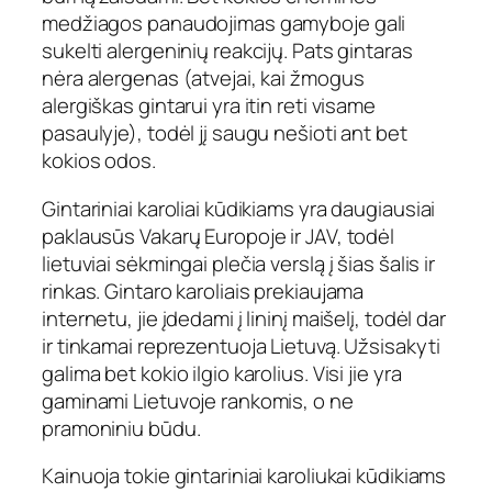
medžiagos panaudojimas gamyboje gali
sukelti alergeninių reakcijų. Pats gintaras
nėra alergenas (atvejai, kai žmogus
alergiškas gintarui yra itin reti visame
pasaulyje), todėl jį saugu nešioti ant bet
kokios odos.
Gintariniai karoliai kūdikiams yra daugiausiai
paklausūs Vakarų Europoje ir JAV, todėl
lietuviai sėkmingai plečia verslą į šias šalis ir
rinkas. Gintaro karoliais prekiaujama
internetu, jie įdedami į lininį maišelį, todėl dar
ir tinkamai reprezentuoja Lietuvą. Užsisakyti
galima bet kokio ilgio karolius. Visi jie yra
gaminami Lietuvoje rankomis, o ne
pramoniniu būdu.
Kainuoja tokie gintariniai karoliukai kūdikiams