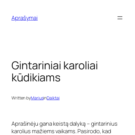
Eiti
prie
Aprašymai
turinio
Gintariniai karoliai
kūdikiams
Written by
Marius
in
Daiktai
Aprašinėju gana keistą dalyką – gintarinius
karolius mažiems vaikams. Pasirodo, kad