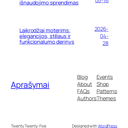
05-16
išnaudojimo sprendimas
2026-
Laikrodžiai moterims:
04-
elegancijos, stiliaus ir
funkcionalumo derinys
28
Blog
Events
Aprašymai
About
Shop
FAQs
Patterns
Authors
Themes
Twenty Twenty-Five
Designed with
WordPress