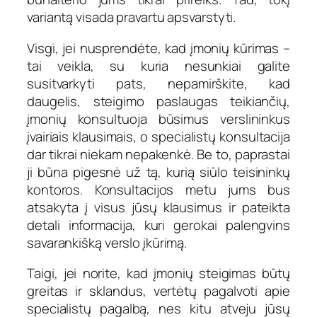
variantą visada pravartu apsvarstyti.
Visgi, jei nusprendėte, kad įmonių kūrimas –
tai veikla, su kuria nesunkiai galite
susitvarkyti pats, nepamirškite, kad
daugelis, steigimo paslaugas teikiančių,
įmonių konsultuoja būsimus verslininkus
įvairiais klausimais, o specialistų konsultacija
dar tikrai niekam nepakenkė. Be to, paprastai
ji būna pigesnė už tą, kurią siūlo teisininkų
kontoros. Konsultacijos metu jums bus
atsakyta į visus jūsų klausimus ir pateikta
detali informacija, kuri gerokai palengvins
savarankišką verslo įkūrimą.
Taigi, jei norite, kad įmonių steigimas būtų
greitas ir sklandus, vertėtų pagalvoti apie
specialistų pagalbą, nes kitu atveju jūsų