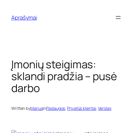
Eiti
prie
Aprašymai
turinio
Įmonių steigimas:
sklandi pradžia – pusė
darbo
Written by
Marius
in
Paslaugos
, 
Privatūs klientai
, 
Verslas