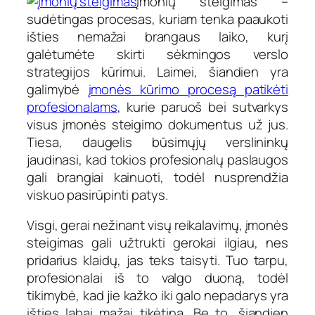
Įmonių steigimas –
sudėtingas procesas, kuriam tenka paaukoti
išties nemažai brangaus laiko, kurį
galėtumėte skirti sėkmingos verslo
strategijos kūrimui. Laimei, šiandien yra
galimybė
įmonės kūrimo procesą patikėti
profesionalams
, kurie paruoš bei sutvarkys
visus įmonės steigimo dokumentus už jus.
Tiesa, daugelis būsimųjų verslininkų
jaudinasi, kad tokios profesionalų paslaugos
gali brangiai kainuoti, todėl nusprendžia
viskuo pasirūpinti patys.
Visgi, gerai nežinant visų reikalavimų, įmonės
steigimas gali užtrukti gerokai ilgiau, nes
pridarius klaidų, jas teks taisyti. Tuo tarpu,
profesionalai iš to valgo duoną, todėl
tikimybė, kad jie kažko iki galo nepadarys yra
išties labai mažai tikėtina. Be to, šiandien