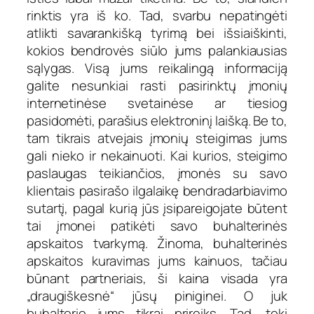
rinktis yra iš ko. Tad, svarbu nepatingėti
atlikti savarankišką tyrimą bei išsiaiškinti,
kokios bendrovės siūlo jums palankiausias
sąlygas. Visą jums reikalingą informaciją
galite nesunkiai rasti pasirinktų įmonių
internetinėse svetainėse ar tiesiog
pasidomėti, parašius elektroninį laišką. Be to,
tam tikrais atvejais įmonių steigimas jums
gali nieko ir nekainuoti. Kai kurios, steigimo
paslaugas teikiančios, įmonės su savo
klientais pasirašo ilgalaikę bendradarbiavimo
sutartį, pagal kurią jūs įsipareigojate būtent
tai įmonei patikėti savo buhalterinės
apskaitos tvarkymą. Žinoma, buhalterinės
apskaitos kuravimas jums kainuos, tačiau
būnant partneriais, ši kaina visada yra
„draugiškesnė“ jūsų piniginei. O juk
buhalterio jums tikrai prireiks. Tad, tokį