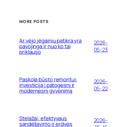
MORE POSTS
Ar vėjo jėgainių patikra yra
2026-
pavojinga ir nuo ko tai
05-23
priklauso
Paskola būsto remontui:
2026-
investicija į patogesnį ir
05-22
modernesnį gyvenimą
Stelažai: efektyvaus
2026-
sandėliavimo ir erdvės