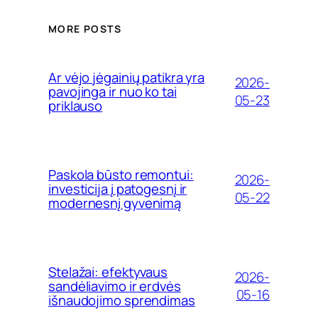
MORE POSTS
Ar vėjo jėgainių patikra yra
2026-
pavojinga ir nuo ko tai
05-23
priklauso
Paskola būsto remontui:
2026-
investicija į patogesnį ir
05-22
modernesnį gyvenimą
Stelažai: efektyvaus
2026-
sandėliavimo ir erdvės
05-16
išnaudojimo sprendimas