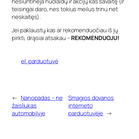
nesiuntinėja nuolaidų ir akcijų kas savaitę (ir
teisingai daro, nes tokius meilus trinu net
neskaitęs).
Jei paklaustų kas ar rekomenduočiau iš jų
pirkti, drąsiai atsakau –
REKOMENDUOJU!
el. parduotuvė
←
Nanopadas – ne
Smagios dovanos
žaisliukas
interneto
automobilyje
parduotuvėje
→