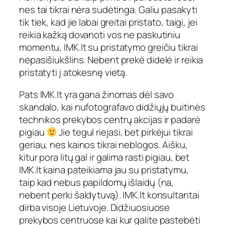
nes tai tikrai nėra sudėtinga. Galiu pasakyti
tik tiek, kad jie labai greitai pristato, taigi, jei
reikia kažką dovanoti vos ne paskutiniu
momentu, IMK.lt su pristatymo greičiu tikrai
nepasišiukšlins. Nebent prekė didelė ir reikia
pristatyti į atokesnę vietą.
Pats IMK.lt yra gana žinomas dėl savo
skandalo, kai nufotografavo didžiųjų buitinės
technikos prekybos centrų akcijas ir padarė
pigiau
Jie tegul riejasi, bet pirkėjui tikrai
geriau, nes kainos tikrai neblogos. Aišku,
kitur pora litų gal ir galima rasti pigiau, bet
IMK.lt kaina pateikiama jau su pristatymu,
taip kad nebus papildomų išlaidų (na,
nebent perki šaldytuvą). IMK.lt konsultantai
dirba visoje Lietuvoje. Didžiuosiuose
prekybos centruose kai kur galite pastebėti