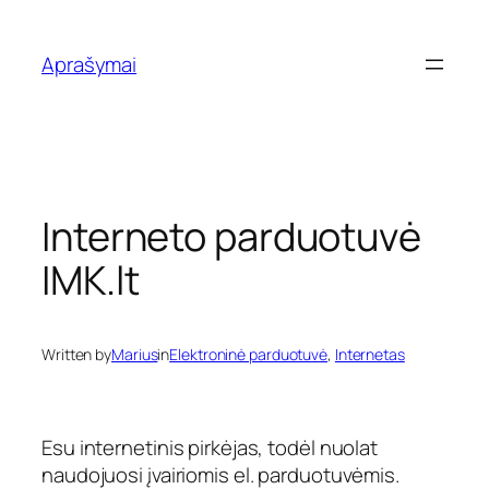
Eiti
prie
Aprašymai
turinio
Interneto parduotuvė
IMK.lt
Written by
Marius
in
Elektroninė parduotuvė
, 
Internetas
Esu internetinis pirkėjas, todėl nuolat
naudojuosi įvairiomis el. parduotuvėmis.