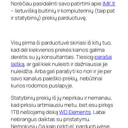
Norėčiau pasidalinti savo patirtimi apie
IMK.lt
– lietuvišką buitinių ir kompiuterinių (taip pat
ir statybinių) prekių parduotuvę.
Visų pirma ši parduotuvė skiriasi iš kitų tuo,
kad dėl kiekvienos prekės kainos galima
derėtis su jų konsultantais. Tiesiog
parašai
laišką
, ar gali kiek nuleisti ir dažniausiai jie
nuleidžia. Arba gali parašyti ko nori ir jie per
savo kanalus paieško prekių, nebūtinai
kurios rodomos puslapyje.
Statybinių prekių iš jų nepirkau ir nemanau,
kad pirksiu artimiausiu metu, bet esu pirkęs
1TB nešiojamą diską
WD Elements
. Labai
nebrangus daiktas su pristatymu.
Nemokysiu čia kaip pirkti el. parduotuvėse,