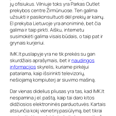
jų ofisiukus. Vilniuje toks yra Parkas Outlet
prekybos centre Žirmūnuose. Ten galima
užsukti ir pasikonsultuoti dėl prekių ar kainų.
El prekyba Lietuvoje yra anoniminė, bet čia
galima ir taip pirkti. Aišku, internetu
susimokėti galima visais būdais, o taip pat ir
grynais kurjeriui.
IMK.lt puslapyje yra ne tik prekės su gan
skurdžiais aprašymais, bet ir
naudingos
informacijos
skyrelis, kuriame pirkėjui
patariama, kaip išsirinkti televizorių,
nešiojamą kompiuterį ar siuvimo mašiną.
Dar vienas didelius pliusas yra tas, kad IMK.lt
nespamina į el. paštą, kaip tai daro kitos
didžiosios elektroninės parduotuvės. Kartais
atsiunčia kokį vienetinį pasiūlymą, bet tikrai